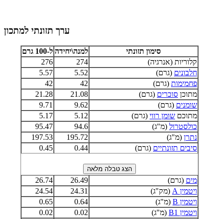
ערך תזונתי למתכון
סימון תזונתי
למנה\יחידה
ל-100 גרם
קלוריות (אנרגיה)
274
276
חלבונים
(גרם)
5.52
5.57
פחמימות
(גרם)
42
42
מתוכן
סוכרים
(גרם)
21.08
21.28
שומנים
(גרם)
9.62
9.71
מתוכם
שומן רווי
(גרם)
5.12
5.17
כולסטרול
(מ"ג)
94.6
95.47
נתרן
(מ"ג)
195.72
197.53
סיבים תזונתיים
(גרם)
0.44
0.45
מים
(גרם)
26.49
26.74
ויטמין A
(מק"ג)
24.31
24.54
ויטמין B
(מ"ג)
0.64
0.65
ויטמין B1
(מ"ג)
0.02
0.02