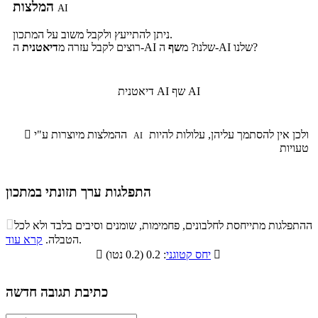
המלצות
AI
ניתן להתייעץ ולקבל משוב על המתכון.
ה-AI שלנו?
ה-AI שלנו? מ
שף
רוצים לקבל עזרה מ
דיאטנית
שף AI
דיאטנית AI
ולכן אין להסתמך עליהן, עלולות להיות
ההמלצות מיוצרות ע"י

AI
טעויות
התפלגות ערך תזונתי במתכון
התפלגות ערך תזונתי במתכון

ההתפלגות מתייחסת לחלבונים, פחמימות, שומנים וסיבים בלבד ולא לכל
סיבים
.
הטבלה.
קרא עוד
פחמימות
חלבונים
שומנים
תזונתיים

: 0.2 (0.2 נטו)
יחס קטוגני

0.8%
16.7%
9.6%
72.9%
כתיבת תגובה חדשה