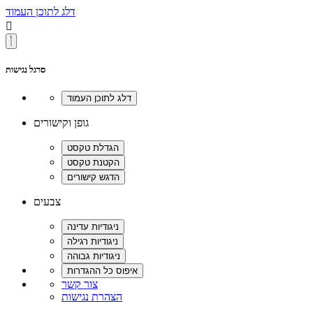
דלג לתוכן העמוד

סרגל נגישות
גופן וקישורים
צבעים
צור קשר
הצהרת נגישות