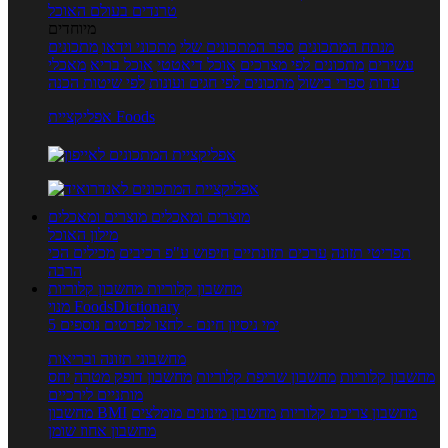
טרנדים בעולם האוכל
מיוחדים
מנתח המתכונים
ספר המתכונים שלי
מתכוני וידאו
מתכונים
עשירים
מתכונים לפי מצרכים
אוכל דיאטטי
אוכל בריא
מאכלי
עדות
ספרי בישול
מתכונים לפי חגים ועונות
לפי שיטות הכנה
אפליקציית Foods
מוצרים ומאכלים
מוצרים ומאכלים
מילון האוכל
תפריטי תזונה
ערכים תזונתיים
חיפוש ע"פ רכיבים
מכילים הכי
הרבה
מחשבון קלוריות
מחשבון קלוריות
מנוי FoodsDictionary
5 ימי ניסיון חינם - לחצו לפרטים נוספים
מחשבוני תזונה ובריאות
מחשבון קלוריות
מחשבון שריפת קלוריות
מחשבון דופק מטרה
יחס
מותניים לירכיים
מחשבון צריכת קלוריות
מחשבון מינונים מומלצים
מחשבון BMI
מחשבון אחוז שומן