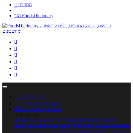
התחבר

מנוי FoodsDictionary






כניסה לחשבון

מנוי FoodsDictionary

מתכונים
קטגוריות מתכונים
קטגוריות נפוצות
מתכוני סלטים
מתכוני פשטידות
מתכוני עוגות
אוכל צמחוני
מתכונים לטבעוניים
אפייה
מוקפץ
עוגיות
פסטה
מתכוני עוף
מתכוני
בשר
מתכוני ילדים
מרקים
מתכונים ללא גלוטן
מתכונים לסוכרתיים