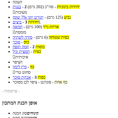
העוגה
יחידות בינוניות
-
סה"כ
(202 גרם)
2
-
בננות
מעוכות

גביע
(125 גרם)
-
יוגורט יווני 7% שומן
L
יחידות
3
-
ביצים
אריזת נייר
(100 גרם)
-
חמאה
מומסת

כפית שטוחה
(6 גרם)
-
סודה לשתיה
כוס
-
סוכר
כוסות
2
-
קמח תופח
כפית
-
תמצית וניל
איכותית

הציפוי
כף
-
מיץ לימון
סחוט טרי

כפות
3
-
אבקת סוכר
כף אחת
-
פונדנט - ציפוי לבן מסוכר
- פרסומת -
אופן הכנת המתכון
קינוחים
סוג המנה
בינוני
דרגת קושי