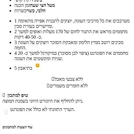
מעל חצי שעה
זמן הכנה
חלבי, כשר
כשרות
מערבבים את כל מרכיבי העוגה, יוצקים לתבנית אפייה מתאימה
1
ומיישרים בעזרת סכין.
מחממים מראש את התנור לחום של 170 מעלות ואופים למשך
2
כ- 40-50 דקות.
מכינים רוטב ממיץ הלימון ומאבקת הסוכר ויוצקים על העוגה
3
החמה.
מחממים את הפונדנט (ציפוי לבן מסוכר) במיקורגל למשך כ- 20
4
שניות ומקשטים את העוגה.
בתיאבון
5
ללא צבעי מאכל

ללא חומרים משמרים

טיפ למתכון

ניתן להחליף את היוגורט היווני בשמנת חמוצה.
הערך התזונתי לא כולל את הפונדנט.

עוד הצעות למתכונים