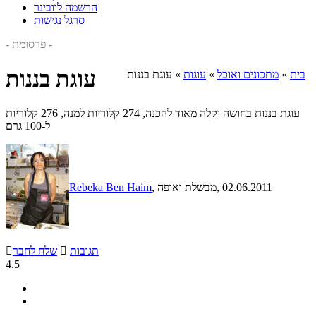
הרשמה לוובינר
סרגל נגישות
- פרסומת -
עוגת בננות
בית
»
מתכונים ואוכל
»
עוגות
»
עוגת בננות
עוגת בננות בחושה וקלה מאוד להכנה, 274 קלוריות למנה, 276 קלוריות
ל-100 גרם
, 02.06.2011
, מבשלת ואופה
Rebeka Ben Haim
תגובות

שלח לחבר

4.5