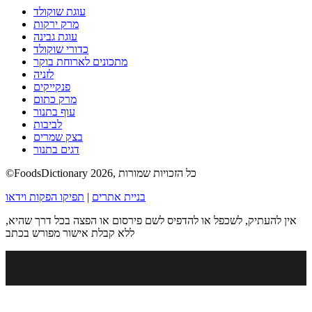
עוגת שוקולד
מרק ירקות
עוגת גבינה
כדורי שוקולד
מתכונים לארוחת בוקר
לזניה
פנקייקים
מרק כתום
עוף בתנור
לביבות
בצק שמרים
דגים בתנור
©FoodsDictionary 2026, כל הזכויות שמורות
בניית אתרים
|
תפיקו הפקות וידאו
אין להעתיק, לשכפל או להדפיס לשם פירסום או הפצה בכל דרך שהיא,
ללא קבלת אישור מפורש בכתב