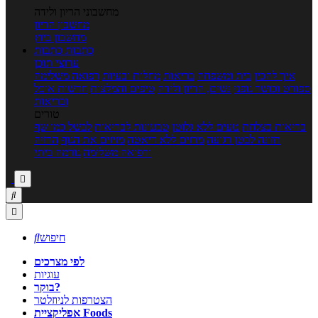
מחשבוני הריון ולידה
מחשבון הריון
מחשבון ביוץ
כתבות
כתבות
ערוצי תוכן
איך להכין
בית ומשפחה
בריאות
מחלות ובעיות
רפואה משלימה
ספורט וכושר גופני
נשים, הריון ולידה
טיפים והמלצות
חדשות אוכל
ובריאות
טורים
בריאות בצלחת
טעים ללא גלוטן
טבעונות לבריאות
לבשל כמו שף
תזונה לבטן רגועה
מרזים ללא דיאטה
מזיזים את הגוף
הרזיה
ורפואה משלימה
גורמה ביתי



חיפוש

לפי מצרכים
עוגיות
בוקר?
הצטרפות לניוזלטר
אפליקציית Foods