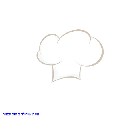
עוגת שוקולד צ`יפס ובננות