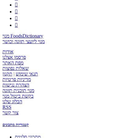




מנוי FoodsDictionary
מנוי ליועצי תזונה וכושר
אודות
פרסמו אצלנו
מפת האתר
שאלות נפוצות
תנאי שימוש
|
תקנון
מדיניות פרטיות
הצהרת נגישות
מנוי תוכנית תזונה
בקשת ביטול מנוי
הבלוג שלנו
RSS
צור קשר
קטגוריות מתכונים
מתכוני סלטים