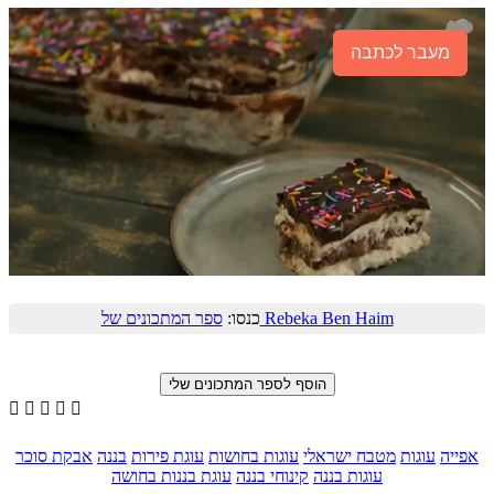
מעבר לכתבה
ספר המתכונים של Rebeka Ben Haim
כנסו:





אפייה
עוגות
מטבח ישראלי
עוגות בחושות
עוגת פירות
בננה
אבקת סוכר
עוגות בננה
קינוחי בננה
עוגת בננות בחושה