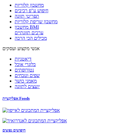
מחשבון קלוריות
חיפוש ע"פ רכיבים
תפריטי תזונה
מחשבון שריפת קלוריות
מחשבון BMI
ערכים תזונתיים
מכילים הכי הרבה
אנשי מקצוע ועסקים
דיאטניות
בלוגרי אוכל
נטורופתים
שפים וטבחים
מאמני כושר
יועצים לתזונה
אפליקציית Foods
חיפושים נפוצים