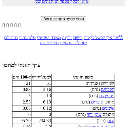
בואו לבקר בספר המתכונים שלי






ללמוד איך לבשל בקלות
בישול
ירקות
מטבח ישראלי
סלט כרוב
כרוב לבן
מאכלים חמוצים
חמוץ מתוק
ערך תזונתי למתכון
סימון תזונתי
למנה\יחידה
ל-100 גרם
קלוריות (אנרגיה)
51
21
חלבונים
(גרם)
2.16
0.88
פחמימות
(גרם)
13
5
מתוכן
סוכרים
(גרם)
6.19
2.53
שומנים
(גרם)
0.12
0.05
מתוכם
שומן רווי
(גרם)
0
0
נתרן
(מ"ג)
234.33
95.79
סיבים תזונתיים
(גרם)
2.9
1.19