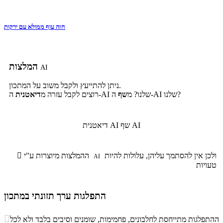
חזה עוף ממולא עם ירקות
המלצות
AI
ניתן להתייעץ ולקבל משוב על המתכון.
ה-AI שלנו?
ה-AI שלנו? מ
שף
רוצים לקבל עזרה מ
דיאטנית
שף AI
דיאטנית AI
ולכן אין להסתמך עליהן, עלולות להיות
ההמלצות מיוצרות ע"י

AI
טעויות
התפלגות ערך תזונתי במתכון
התפלגות ערך תזונתי במתכון

ההתפלגות מתייחסת לחלבונים, פחמימות, שומנים וסיבים בלבד ולא לכל