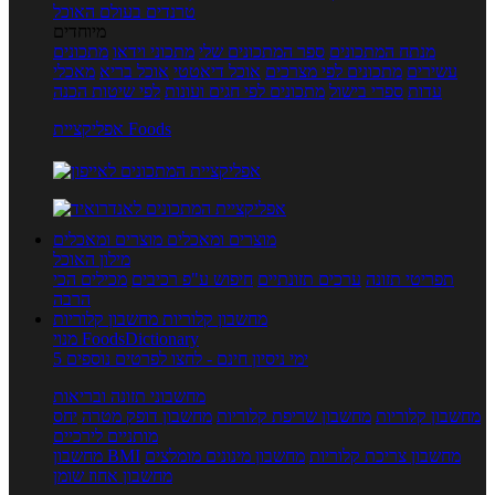
טרנדים בעולם האוכל
מיוחדים
מנתח המתכונים
ספר המתכונים שלי
מתכוני וידאו
מתכונים
עשירים
מתכונים לפי מצרכים
אוכל דיאטטי
אוכל בריא
מאכלי
עדות
ספרי בישול
מתכונים לפי חגים ועונות
לפי שיטות הכנה
אפליקציית Foods
מוצרים ומאכלים
מוצרים ומאכלים
מילון האוכל
תפריטי תזונה
ערכים תזונתיים
חיפוש ע"פ רכיבים
מכילים הכי
הרבה
מחשבון קלוריות
מחשבון קלוריות
מנוי FoodsDictionary
5 ימי ניסיון חינם - לחצו לפרטים נוספים
מחשבוני תזונה ובריאות
מחשבון קלוריות
מחשבון שריפת קלוריות
מחשבון דופק מטרה
יחס
מותניים לירכיים
מחשבון צריכת קלוריות
מחשבון מינונים מומלצים
מחשבון BMI
מחשבון אחוז שומן