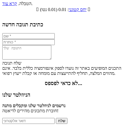
סיבים
.
הטבלה.
קרא עוד
פחמימות
חלבונים
שומנים
תזונתיים

: 0.01 (0.01 נטו)
יחס קטוגני

16.4%
0.7%
12.2%
70.7%
כתיבת תגובה חדשה
שלח תגובה
התכנים המופיעים באתר זה נועדו לספק אינפורמציה כללית בלבד. אינם
מהווים המלצה, תחליף להתייעצות עם מומחה או קבלת ייעוץ רפואי.
לא כדאי לפספס...
הניוזלטר שלנו
נרשמים לניוזלטר שלנו ומקבלים מתנה
חוברת מתכונים מהירים לדיאטה!