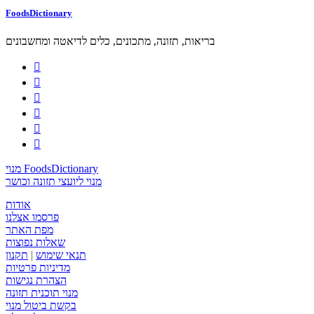
FoodsDictionary
בריאות, תזונה, מתכונים, כלים לדיאטה ומחשבונים






מנוי FoodsDictionary
מנוי ליועצי תזונה וכושר
אודות
פרסמו אצלנו
מפת האתר
שאלות נפוצות
תנאי שימוש
|
תקנון
מדיניות פרטיות
הצהרת נגישות
מנוי תוכנית תזונה
בקשת ביטול מנוי