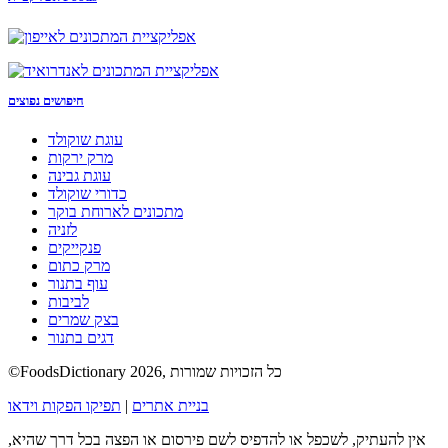
חיפושים נפוצים
עוגת שוקולד
מרק ירקות
עוגת גבינה
כדורי שוקולד
מתכונים לארוחת בוקר
לזניה
פנקייקים
מרק כתום
עוף בתנור
לביבות
בצק שמרים
דגים בתנור
©FoodsDictionary 2026, כל הזכויות שמורות
בניית אתרים
|
תפיקו הפקות וידאו
אין להעתיק, לשכפל או להדפיס לשם פירסום או הפצה בכל דרך שהיא,