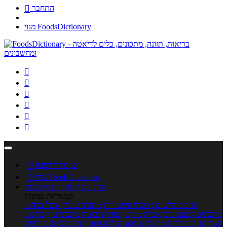
התחבר

מנוי FoodsDictionary






כניסה לחשבון

מנוי FoodsDictionary

מתכונים
קטגוריות מתכונים
קטגוריות נפוצות
מתכוני סלטים
מתכוני פשטידות
מתכוני עוגות
אוכל צמחוני
מתכונים לטבעוניים
אפייה
מוקפץ
עוגיות
פסטה
מתכוני עוף
מתכוני
בשר
מתכוני ילדים
מרקים
מתכונים ללא גלוטן
מתכונים לסוכרתיים