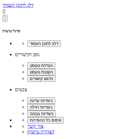
דלג לתוכן העמוד

סרגל נגישות
גופן וקישורים
צבעים
צור קשר
הצהרת נגישות