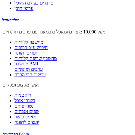
טרנדים בעולם האוכל
ערוצי תוכן
מילון האוכל
מעל 10,000 מוצרים ומאכלים במאגר עם ערכים תזונתיים!
מחשבון קלוריות
חיפוש ע"פ רכיבים
תפריטי תזונה
מחשבון שריפת קלוריות
מחשבון BMI
ערכים תזונתיים
מכילים הכי הרבה
אנשי מקצוע ועסקים
דיאטניות
בלוגרי אוכל
נטורופתים
שפים וטבחים
מאמני כושר
יועצים לתזונה
אפליקציית Foods