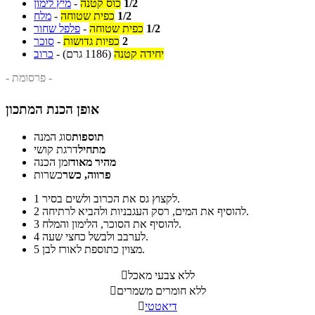
1/2
כוס קטנה
-
מיץ לימון
1/2
כפית שטוחה
-
מלח
1/2
כפית שטוחה
-
פלפל שחור
2
כפיות גדושות
-
סוכר
יחידה קטנה
(1186 גרם)
-
כרוב
- פרסומת -
אופן הכנת המתכון
תוספות
סוג המנה
מתחיל
דרגת קושי
מהיר מאוד
זמן הכנה
פרווה, כשר
כשרות
לקצוץ גס את הכרוב ולשים בסיר.
1
להוסיף את המים, רסק העגבניות ולהביא לרתיחה.
2
להוסיף את הסוכר, הלימון והמלח.
3
לערבב ולבשל כחצי שעה.
4
מצוין כתוספת לאורז לבן.
5
ללא צבעי מאכל

ללא חומרים משמרים

דיאטטי
