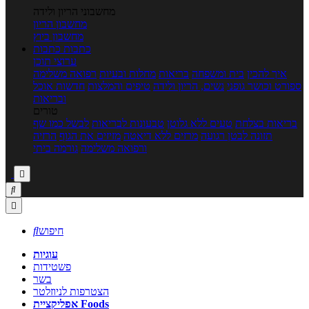
מחשבוני הריון ולידה
מחשבון הריון
מחשבון ביוץ
כתבות
כתבות
ערוצי תוכן
איך להכין
בית ומשפחה
בריאות
מחלות ובעיות
רפואה משלימה
ספורט וכושר גופני
נשים, הריון ולידה
טיפים והמלצות
חדשות אוכל
ובריאות
טורים
בריאות בצלחת
טעים ללא גלוטן
טבעונות לבריאות
לבשל כמו שף
תזונה לבטן רגועה
מרזים ללא דיאטה
מזיזים את הגוף
הרזיה
ורפואה משלימה
גורמה ביתי



חיפוש

עוגיות
פשטידות
בשר
הצטרפות לניוזלטר
אפליקציית Foods