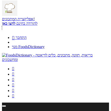
אפליקציית המתכונים!
להורדה בחינם
לחצו כאן
התחבר

מנוי FoodsDictionary





