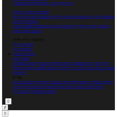
5 ימי ניסיון חינם - לחצו לפרטים נוספים
מחשבוני תזונה ובריאות
מחשבון קלוריות
מחשבון שריפת קלוריות
מחשבון דופק מטרה
יחס
מותניים לירכיים
מחשבון צריכת קלוריות
מחשבון מינונים מומלצים
מחשבון BMI
מחשבון אחוז שומן
מחשבוני הריון ולידה
מחשבון הריון
מחשבון ביוץ
כתבות
כתבות
ערוצי תוכן
איך להכין
בית ומשפחה
בריאות
מחלות ובעיות
רפואה משלימה
ספורט וכושר גופני
נשים, הריון ולידה
טיפים והמלצות
חדשות אוכל
ובריאות
טורים
בריאות בצלחת
טעים ללא גלוטן
טבעונות לבריאות
לבשל כמו שף
תזונה לבטן רגועה
מרזים ללא דיאטה
מזיזים את הגוף
הרזיה
ורפואה משלימה
גורמה ביתי


