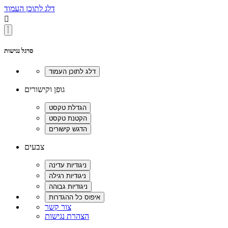
דלג לתוכן העמוד

סרגל נגישות
גופן וקישורים
צבעים
צור קשר
הצהרת נגישות