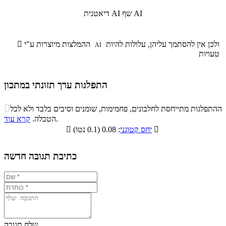
שף AI
דיאטנית AI
ולכן אין להסתמך עליהן, עלולות להיות
ההמלצות מיוצרות ע"י

AI
טעויות
התפלגות ערך תזונתי במתכון
התפלגות ערך תזונתי במתכון

ההתפלגות מתייחסת לחלבונים, פחמימות, שומנים וסיבים בלבד ולא לכל
סיבים
.
הטבלה.
קרא עוד
פחמימות
חלבונים
שומנים
תזונתיים

: 0.08 (0.1 נטו)
יחס קטוגני

14.8%
6.3%
6.5%
72.4%
כתיבת תגובה חדשה
שלח תגובה