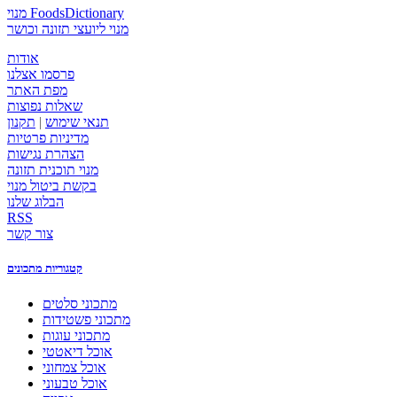
מנוי FoodsDictionary
מנוי ליועצי תזונה וכושר
אודות
פרסמו אצלנו
מפת האתר
שאלות נפוצות
תנאי שימוש
|
תקנון
מדיניות פרטיות
הצהרת נגישות
מנוי תוכנית תזונה
בקשת ביטול מנוי
הבלוג שלנו
RSS
צור קשר
קטגוריות מתכונים
מתכוני סלטים
מתכוני פשטידות
מתכוני עוגות
אוכל דיאטטי
אוכל צמחוני
אוכל טבעוני