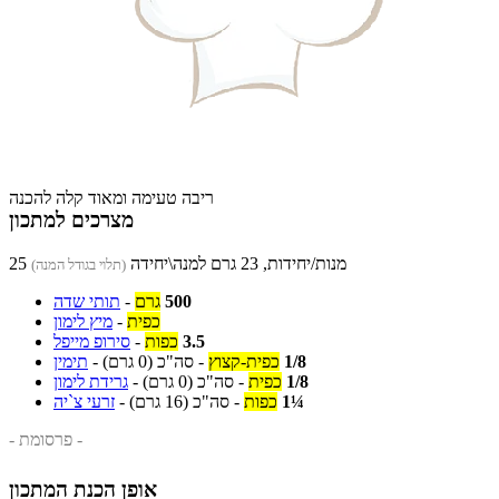
ריבה טעימה ומאוד קלה להכנה
מצרכים למתכון
25 מנות/יחידות, 23 גרם למנה\יחידה
(תלוי בגודל המנה)
500
גרם
-
תותי שדה
כפית
-
מיץ לימון
3.5
כפות
-
סירופ מייפל
1/8
כפית-קצוץ
-
סה"כ
(0 גרם)
-
תימין
1/8
כפית
-
סה"כ
(0 גרם)
-
גרידת לימון
1¼
כפות
-
סה"כ
(16 גרם)
-
זרעי צ`יה
- פרסומת -
אופן הכנת המתכון