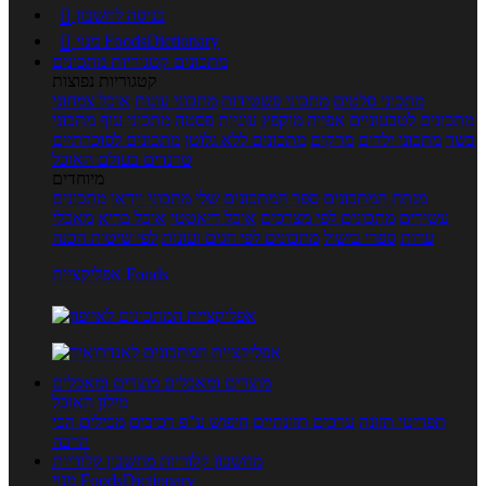
כניסה לחשבון

מנוי FoodsDictionary

מתכונים
קטגוריות מתכונים
קטגוריות נפוצות
מתכוני סלטים
מתכוני פשטידות
מתכוני עוגות
אוכל צמחוני
מתכונים לטבעוניים
אפייה
מוקפץ
עוגיות
פסטה
מתכוני עוף
מתכוני
בשר
מתכוני ילדים
מרקים
מתכונים ללא גלוטן
מתכונים לסוכרתיים
טרנדים בעולם האוכל
מיוחדים
מנתח המתכונים
ספר המתכונים שלי
מתכוני וידאו
מתכונים
עשירים
מתכונים לפי מצרכים
אוכל דיאטטי
אוכל בריא
מאכלי
עדות
ספרי בישול
מתכונים לפי חגים ועונות
לפי שיטות הכנה
אפליקציית Foods
מוצרים ומאכלים
מוצרים ומאכלים
מילון האוכל
תפריטי תזונה
ערכים תזונתיים
חיפוש ע"פ רכיבים
מכילים הכי
הרבה
מחשבון קלוריות
מחשבון קלוריות
מנוי FoodsDictionary