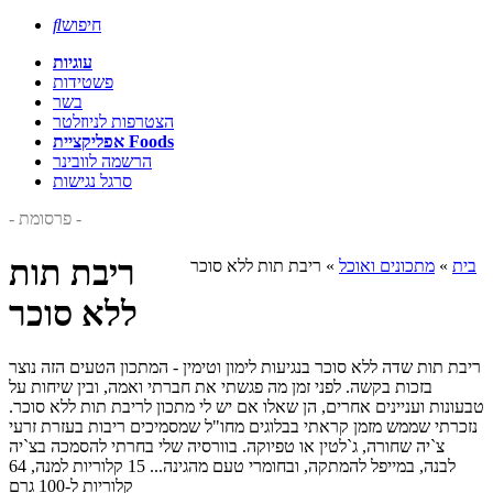
חיפוש

עוגיות
פשטידות
בשר
הצטרפות לניוזלטר
אפליקציית Foods
הרשמה לוובינר
סרגל נגישות
- פרסומת -
ריבת תות
בית
»
מתכונים ואוכל
»
ריבת תות ללא סוכר
ללא סוכר
ריבת תות שדה ללא סוכר בנגיעות לימון וטימין - המתכון הטעים הזה נוצר
בזכות בקשה. לפני זמן מה פגשתי את חברתי ואמה, ובין שיחות על
טבעונות ועניינים אחרים, הן שאלו אם יש לי מתכון לריבת תות ללא סוכר.
נזכרתי שממש מזמן קראתי בבלוגים מחו"ל שמסמיכים ריבות בעזרת זרעי
צ`יה שחורה, ג`לטין או טפיוקה. בוורסיה שלי בחרתי להסמכה בצ`יה
לבנה, במייפל להמתקה, ובחומרי טעם מהגינה... 15 קלוריות למנה, 64
קלוריות ל-100 גרם