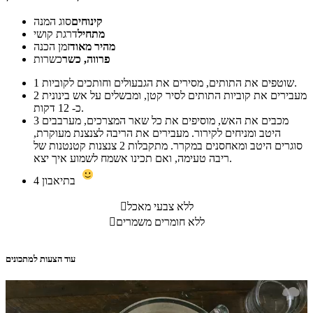
קינוחים
סוג המנה
מתחיל
דרגת קושי
מהיר מאוד
זמן הכנה
פרווה, כשר
כשרות
שוטפים את התותים, מסירים את הגבעולים וחותכים לקוביות.
1
מעבירים את קוביות התותים לסיר קטן, ומבשלים על אש בינונית
2
כ- 12 דקות.
מכבים את האש, מוסיפים את כל שאר המצרכים, מערבבים
3
היטב ומניחים לקירור. מעבירים את הריבה לצנצנת מעוקרת,
סוגרים היטב ומאחסנים במקרר. מתקבלות 2 צנצנות קטנטנות של
ריבה טעימה, ואם תכינו אשמח לשמוע איך יצא.
בתיאבון
4
ללא צבעי מאכל

ללא חומרים משמרים

עוד הצעות למתכונים