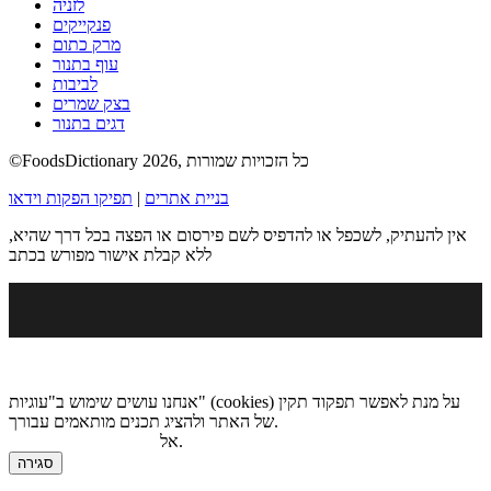
לזניה
פנקייקים
מרק כתום
עוף בתנור
לביבות
בצק שמרים
דגים בתנור
©FoodsDictionary 2026, כל הזכויות שמורות
בניית אתרים
|
תפיקו הפקות וידאו
אין להעתיק, לשכפל או להדפיס לשם פירסום או הפצה בכל דרך שהיא,
ללא קבלת אישור מפורש בכתב
אנחנו עושים שימוש ב"עוגיות" (cookies) על מנת לאפשר תפקוד תקין
של האתר ולהציג תכנים מותאמים עבורך.
.
אל
מדיניות הגנת הפרטיות
סגירה