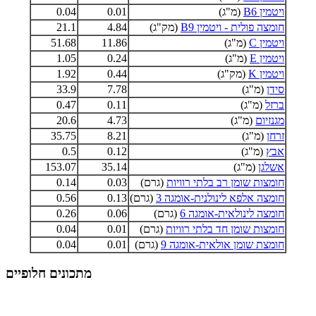
ויטמין B6
(מ"ג)
0.01
0.04
חומצה פולית - ויטמין B9
(מק"ג)
4.84
21.1
ויטמין C
(מ"ג)
11.86
51.68
ויטמין E
(מ"ג)
0.24
1.05
ויטמין K
(מק"ג)
0.44
1.92
סידן
(מ"ג)
7.78
33.9
ברזל
(מ"ג)
0.11
0.47
מגנזיום
(מ"ג)
4.73
20.6
זרחן
(מ"ג)
8.21
35.75
אבץ
(מ"ג)
0.12
0.5
אשלגן
(מ"ג)
35.14
153.07
חומצות שומן רב בלתי רוויות
(גרם)
0.03
0.14
חומצה אלפא לינולנית-אומגה 3
(גרם)
0.13
0.56
חומצה לינולאית-אומגה 6
(גרם)
0.06
0.26
חומצות שומן חד בלתי רוויות
(גרם)
0.01
0.04
חומצת שומן אולאית-אומגה 9
(גרם)
0.01
0.04
מתכונים חלופיים