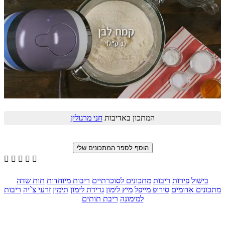
המתכון באדיבות
חני מרגולין





בישול
פירות
ריבות
מתכונים לסוכרתיים
ריבות מיוחדות
תות שדה
מתכונים אדומים
סירופ מייפל
מיץ לימון
גרידת לימון
תימין
זרעי צ`יה
ריבות
למימונה
ריבת תותים