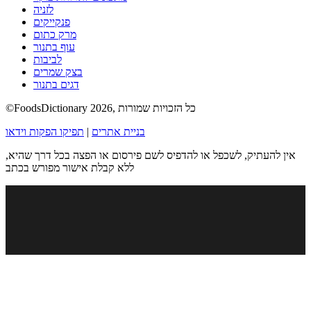
לזניה
פנקייקים
מרק כתום
עוף בתנור
לביבות
בצק שמרים
דגים בתנור
©FoodsDictionary 2026, כל הזכויות שמורות
בניית אתרים
|
תפיקו הפקות וידאו
אין להעתיק, לשכפל או להדפיס לשם פירסום או הפצה בכל דרך שהיא,
ללא קבלת אישור מפורש בכתב