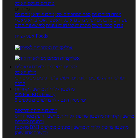
טרנדים בעולם האוכל
מיוחדים
מנתח המתכונים
ספר המתכונים שלי
מתכוני וידאו
מתכונים
עשירים
מתכונים לפי מצרכים
אוכל דיאטטי
אוכל בריא
מאכלי
עדות
ספרי בישול
מתכונים לפי חגים ועונות
לפי שיטות הכנה
אפליקציית Foods
מוצרים ומאכלים
מוצרים ומאכלים
מילון האוכל
תפריטי תזונה
ערכים תזונתיים
חיפוש ע"פ רכיבים
מכילים הכי
הרבה
מחשבון קלוריות
מחשבון קלוריות
מנוי FoodsDictionary
5 ימי ניסיון חינם - לחצו לפרטים נוספים
מחשבוני תזונה ובריאות
מחשבון קלוריות
מחשבון שריפת קלוריות
מחשבון דופק מטרה
יחס
מותניים לירכיים
מחשבון צריכת קלוריות
מחשבון מינונים מומלצים
מחשבון BMI
מחשבון אחוז שומן