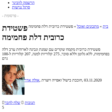
הרשמה לוובינר
סרגל נגישות
- פרסומת -
פשטידת
בית
»
מתכונים ואוכל
»
פשטידת כרובית דלת פחמימה
כרובית דלת פחמימה
פשטידת כרובית מקמח שקדים עם שמנת וגבינה לארוחת ערב דלה
בפחמימות, ללא גלוטן וללא סוכר, 275 קלוריות למנה, 207 קלוריות ל-100
גרם
, 03.11.2020
, חובבת בישול ואפייה ויוצרת
אולה אדר
תגובות

שלח לחבר

5