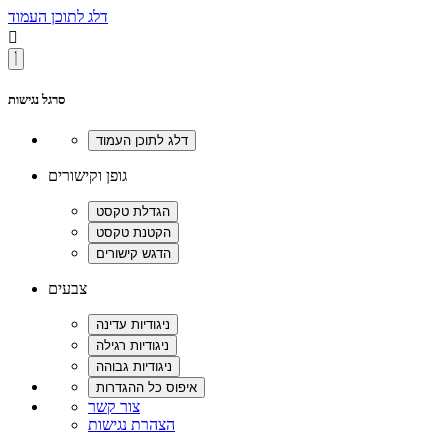
דלג לתוכן העמוד

סרגל נגישות
גופן וקישורים
צבעים
צור קשר
הצהרת נגישות