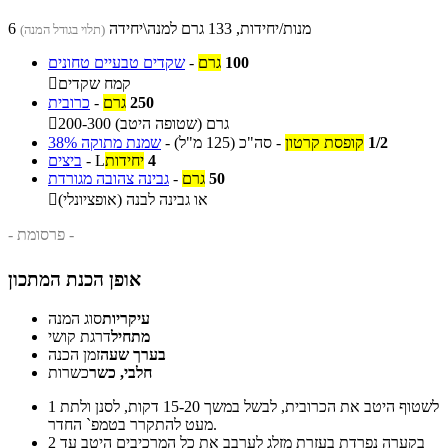
6 מנות/יחידות, 133 גרם למנה\יחידה
(תלוי בגודל המנה)
100
גרם
-
שקדים טבעיים טחונים
קמח שקדים

250
גרם
-
כרובית
200-300 גרם (שטופה היטב)

1/2
קופסת קרטון
-
סה"כ
(125 מ"ל)
-
שמנת מתוקה 38%
4
יחידות
L
-
ביצים
50
גרם
-
גבינה צהובה מגורדת
או גבינה לבנה (אופציונלי)

- פרסומת -
אופן הכנת המתכון
עיקריות
סוג המנה
מתחיל
דרגת קושי
בערך שעה
זמן הכנה
חלבי, כשר
כשרות
לשטוף היטב את הכרובית, לבשל במשך 15-20 דקות, לסנן ולתת
1
מעט להתקרר בטמפ` החדר.
בקערה נפרדת בעזרת מזלג לערבב את כל המרכיבים היטב עד
2