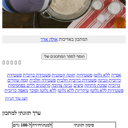
המתכון באדיבות
אולה אדר





אפייה
ללא גלוטן
פשטידות
תזונה קטוגנית
פשטידת כרובית
פשטידת
כרובית וגבינה
פשטידת כרובית חלבית
פשטידה חלבית
קמח שקדים
כרובית
שמנת מתוקה
ביצים
גבינה צהובה
מתכונים דלים בפחמימות
פשטידות ללא גלוטן
עיקריות ללא גלוטן
ללא גלוטן וסוכר
מאפה כרובית
הצג עוד תגיות
ערך תזונתי למתכון
סימון תזונתי
למנה\יחידה
ל-100 גרם