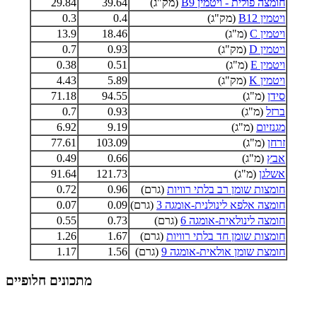
חומצה פולית - ויטמין B9
(מק"ג)
39.64
29.84
ויטמין B12
(מק"ג)
0.4
0.3
ויטמין C
(מ"ג)
18.46
13.9
ויטמין D
(מק"ג)
0.93
0.7
ויטמין E
(מ"ג)
0.51
0.38
ויטמין K
(מק"ג)
5.89
4.43
סידן
(מ"ג)
94.55
71.18
ברזל
(מ"ג)
0.93
0.7
מגנזיום
(מ"ג)
9.19
6.92
זרחן
(מ"ג)
103.09
77.61
אבץ
(מ"ג)
0.66
0.49
אשלגן
(מ"ג)
121.73
91.64
חומצות שומן רב בלתי רוויות
(גרם)
0.96
0.72
חומצה אלפא לינולנית-אומגה 3
(גרם)
0.09
0.07
חומצה לינולאית-אומגה 6
(גרם)
0.73
0.55
חומצות שומן חד בלתי רוויות
(גרם)
1.67
1.26
חומצת שומן אולאית-אומגה 9
(גרם)
1.56
1.17
מתכונים חלופיים