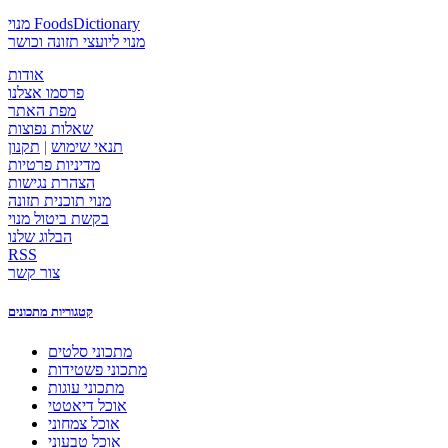
מנוי FoodsDictionary
מנוי ליועצי תזונה וכושר
אודות
פרסמו אצלנו
מפת האתר
שאלות נפוצות
תנאי שימוש
|
תקנון
מדיניות פרטיות
הצהרת נגישות
מנוי תוכנית תזונה
בקשת ביטול מנוי
הבלוג שלנו
RSS
צור קשר
קטגוריות מתכונים
מתכוני סלטים
מתכוני פשטידות
מתכוני עוגות
אוכל דיאטטי
אוכל צמחוני
אוכל טבעוני