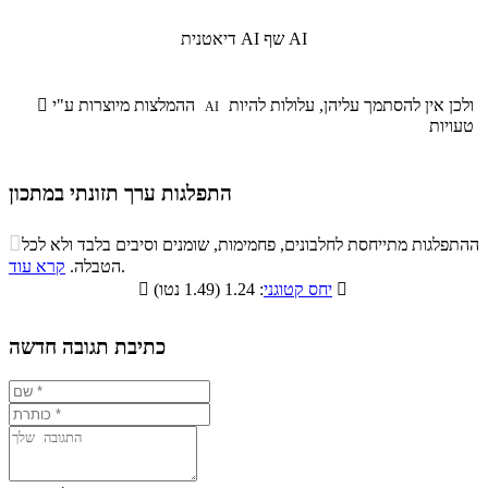
שף AI
דיאטנית AI
ולכן אין להסתמך עליהן, עלולות להיות
ההמלצות מיוצרות ע"י

AI
טעויות
התפלגות ערך תזונתי במתכון
התפלגות ערך תזונתי במתכון

ההתפלגות מתייחסת לחלבונים, פחמימות, שומנים וסיבים בלבד ולא לכל
סיבים
.
הטבלה.
קרא עוד
פחמימות
חלבונים
שומנים
תזונתיים

: 1.24 (1.49 נטו)
יחס קטוגני

7.1%
51.4%
28.3%
13.2%
כתיבת תגובה חדשה