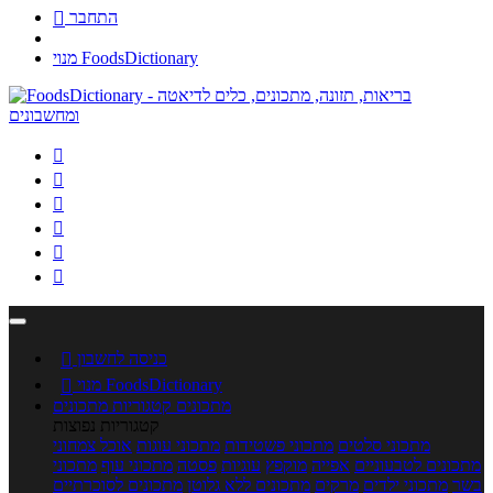
התחבר

מנוי FoodsDictionary






כניסה לחשבון

מנוי FoodsDictionary

מתכונים
קטגוריות מתכונים
קטגוריות נפוצות
מתכוני סלטים
מתכוני פשטידות
מתכוני עוגות
אוכל צמחוני
מתכונים לטבעוניים
אפייה
מוקפץ
עוגיות
פסטה
מתכוני עוף
מתכוני
בשר
מתכוני ילדים
מרקים
מתכונים ללא גלוטן
מתכונים לסוכרתיים