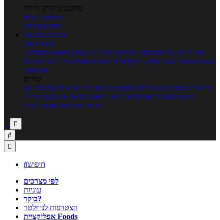
מחשבוני הריון ולידה
מחשבון הריון
מחשבון ביוץ
כתבות
כתבות
ערוצי תוכן
איך להכין
בית ומשפחה
בריאות
מחלות ובעיות
רפואה משלימה
ספורט וכושר גופני
נשים, הריון ולידה
טיפים והמלצות
חדשות אוכל
ובריאות
טורים
בריאות בצלחת
טעים ללא גלוטן
טבעונות לבריאות
לבשל כמו שף
תזונה לבטן רגועה
מרזים ללא דיאטה
מזיזים את הגוף
הרזיה
ורפואה משלימה
גורמה ביתי



חיפוש

לפי מצרכים
עוגיות
בוקר?
הצטרפות לניוזלטר
אפליקציית Foods