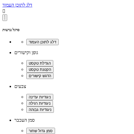
דלג לתוכן העמוד

סרגל נגישות
גופן וקישורים
צבעים
סמן העכבר