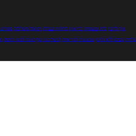
איך להכין
בית ומשפחה
בריאות
מחלות ובעיות
רפואה משלימה
ספורט ו
צלחת
טעים ללא גלוטן
טבעונות לבריאות
לבשל כמו שף
תזונה לבטן רגועה
מר