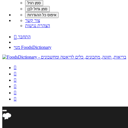
צור קשר
הצהרת נגישות
התחבר

מנוי FoodsDictionary





