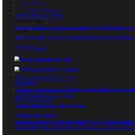
כניסה לחשבון

מנוי FoodsDictionary

מתכונים
קטגוריות מתכונים
קטגוריות נפוצות
קים
מתכונים ללא גלוטן
מתכונים לסוכרתיים
טרנדים בעולם האוכל
מיוחדים
מאכלי עדות
ספרי בישול
מתכונים לפי חגים ועונות
לפי שיטות הכנה
אפליקציית Foods
מוצרים ומאכלים
מוצרים ומאכלים
מילון האוכל
פריטי תזונה
ערכים תזונתיים
חיפוש ע"פ רכיבים
מכילים הכי הרבה
מחשבון קלוריות
מחשבון קלוריות
מנוי FoodsDictionary
5 ימי ניסיון חינם - לחצו לפרטים נוספים
מחשבוני תזונה ובריאות
ת
מחשבון שריפת קלוריות
מחשבון דופק מטרה
יחס מותניים לירכיים
 קלוריות
מחשבון מינונים מומלצים
מחשבון אחוז שומן
מחשבון BMI