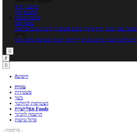
מחשבוני הריון ולידה
מחשבון הריון
מחשבון ביוץ
כתבות
כתבות
ערוצי תוכן
כושר גופני
נשים, הריון ולידה
טיפים והמלצות
חדשות אוכל ובריאות
טורים
זים ללא דיאטה
מזיזים את הגוף
הרזיה ורפואה משלימה
גורמה ביתי



חיפוש

עוגיות
פשטידות
בשר
הצטרפות לניוזלטר
אפליקציית Foods
הרשמה לוובינר
סרגל נגישות
- פרסומת -