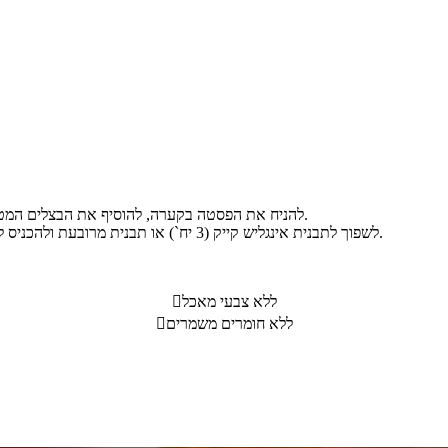
להניח את הפסטה בקערה, להוסיף את הבצלים המטוגנים (כולל השמן שנותר במחבת), הביצים, המלח והפלפל ולערבב.
לשפוך לתבנית אינגליש קייק (3 יח`) או תבנית מרובעת ולהכניס לתנור לחום של 180 מעלות ולאפות עד להזהבה בערך 20-30 דקות.
ללא צבעי מאכל

ללא חומרים משמרים
