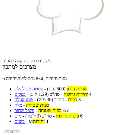
פשטידת פסטה קלה להכנה
מצרכים למתכון
6 מנות/יחידות, 834 גרם למנה\יחידה
אריזת ניילון
(500 גרם)
-
פסטה מסולסלת
4
יחידות גדולות
-
סה"כ
(1.29 ק"ג)
-
בצלים
3
כפות
-
סה"כ
(30 מ"ל)
-
שמן קנולה
כפית שטוחה
-
מלח
1/2
כפית שטוחה
-
פלפל שחור
6
כוסות גדולות
-
סה"כ
(3 ליטר)
-
מים
3
יחידות
M
-
ביצים
- פרסומת -