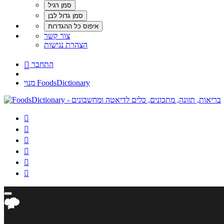
צור קשר
הצהרת נגישות
התחבר

מנוי FoodsDictionary





