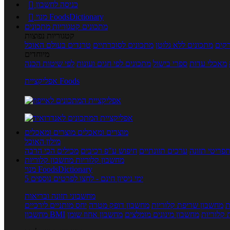
כניסה לחשבון

מנוי FoodsDictionary

מתכונים
קטגוריות מתכונים
קטגוריות נפוצות
קים
מתכונים ללא גלוטן
מתכונים לסוכרתיים
טרנדים בעולם האוכל
מיוחדים
מאכלי עדות
ספרי בישול
מתכונים לפי חגים ועונות
לפי שיטות הכנה
אפליקציית Foods
מוצרים ומאכלים
מוצרים ומאכלים
מילון האוכל
פריטי תזונה
ערכים תזונתיים
חיפוש ע"פ רכיבים
מכילים הכי הרבה
מחשבון קלוריות
מחשבון קלוריות
מנוי FoodsDictionary
5 ימי ניסיון חינם - לחצו לפרטים נוספים
מחשבוני תזונה ובריאות
ת
מחשבון שריפת קלוריות
מחשבון דופק מטרה
יחס מותניים לירכיים
 קלוריות
מחשבון מינונים מומלצים
מחשבון אחוז שומן
מחשבון BMI