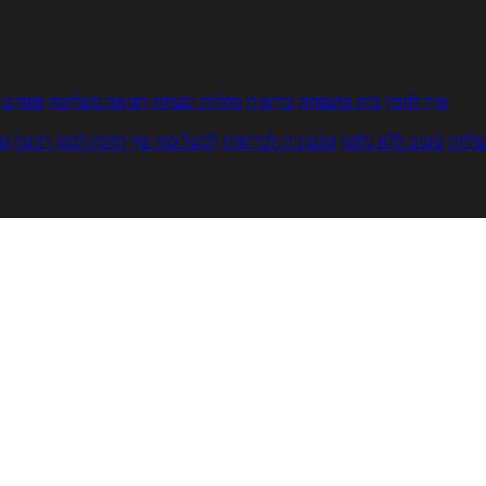
איך להכין
בית ומשפחה
בריאות
מחלות ובעיות
רפואה משלימה
ספורט ו
צלחת
טעים ללא גלוטן
טבעונות לבריאות
לבשל כמו שף
תזונה לבטן רגועה
מר