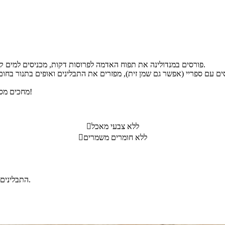
פורסים במנדולינה את תפוח האדמה לפרוסות דקות, מכניסים למים קרים עם קרח לכ- 3-5 דקות, מסננים את המים ומייבשים עם מגבת.
מחכים מספר דקות לקירור וייבוש מלא, מגישים ומתענגים על תפוצ`יפס ביתי!
ללא צבעי מאכל

ללא חומרים משמרים

התבלינים במתכון לפי הטעם האישי (ניתן "לשחק" איתם ולהוסיף מה שאוהבים).