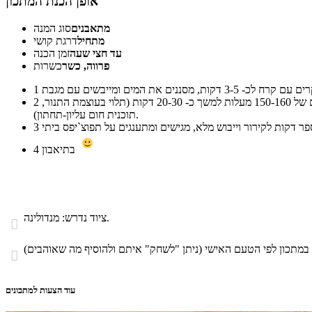
אופן הכנת המתכון
מתאבנים
סוג המנה
מתחיל
דרגת קושי
עד חצי שעה
זמן הכנה
פרווה, כשר
כשרות
1
מניחים את פרוסות תפוחי האדמה על נייר אפייה, מזלפים שמן או מרססים עם ספריי (אפשר גם שמן זית), מפזרים את התבלינים ואופים בתנור בחום של 150-160 מעלות למשך כ- 20-30 דקות (תלוי בעוצמת התנור,
2
תוכנית חום עליון-תחתון).
3
בתיאבון
4
ציוד נדרש: מנדולינה.


עוד הצעות למתכונים