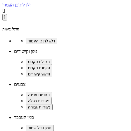
דלג לתוכן העמוד

סרגל נגישות
גופן וקישורים
צבעים
סמן העכבר