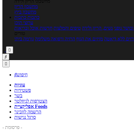
מחשבוני הריון ולידה
מחשבון הריון
מחשבון ביוץ
כתבות
כתבות
ערוצי תוכן
כושר גופני
נשים, הריון ולידה
טיפים והמלצות
חדשות אוכל ובריאות
טורים
זים ללא דיאטה
מזיזים את הגוף
הרזיה ורפואה משלימה
גורמה ביתי



חיפוש

עוגיות
פשטידות
בשר
הצטרפות לניוזלטר
אפליקציית Foods
הרשמה לוובינר
סרגל נגישות
- פרסומת -