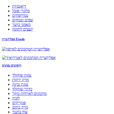
דיאטניות
בלוגרי אוכל
נטורופתים
שפים וטבחים
מאמני כושר
יועצים לתזונה
אפליקציית Foods
חיפושים נפוצים
עוגת שוקולד
מרק ירקות
עוגת גבינה
כדורי שוקולד
מתכונים לארוחת בוקר
לזניה
פנקייקים
מרק כתום
עוף בתנור