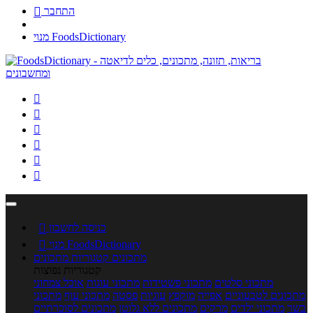
התחבר

מנוי FoodsDictionary






כניסה לחשבון

מנוי FoodsDictionary

מתכונים
קטגוריות מתכונים
קטגוריות נפוצות
מתכוני סלטים
מתכוני פשטידות
מתכוני עוגות
אוכל צמחוני
מתכונים לטבעוניים
אפייה
מוקפץ
עוגיות
פסטה
מתכוני עוף
מתכוני
בשר
מתכוני ילדים
מרקים
מתכונים ללא גלוטן
מתכונים לסוכרתיים