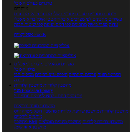
טרנדים בעולם האוכל
מיוחדים
מנתח המתכונים
ספר המתכונים שלי
מתכוני וידאו
מתכונים
עשירים
מתכונים לפי מצרכים
אוכל דיאטטי
אוכל בריא
מאכלי
עדות
ספרי בישול
מתכונים לפי חגים ועונות
לפי שיטות הכנה
אפליקציית Foods
מוצרים ומאכלים
מוצרים ומאכלים
מילון האוכל
תפריטי תזונה
ערכים תזונתיים
חיפוש ע"פ רכיבים
מכילים הכי
הרבה
מחשבון קלוריות
מחשבון קלוריות
מנוי FoodsDictionary
5 ימי ניסיון חינם - לחצו לפרטים נוספים
מחשבוני תזונה ובריאות
מחשבון קלוריות
מחשבון שריפת קלוריות
מחשבון דופק מטרה
יחס
מותניים לירכיים
מחשבון צריכת קלוריות
מחשבון מינונים מומלצים
מחשבון BMI
מחשבון אחוז שומן