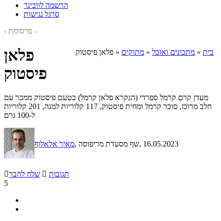
הרשמה לוובינר
סרגל נגישות
- פרסומת -
פלאן
בית
»
מתכונים ואוכל
»
מתוקים
»
פלאן פיסטוק
פיסטוק
מעדן קרם קרמל ספרדי (הנקרא פלאן קרמל) בטעם פיסטוק ממכר עם
חלב מרוכז, סוכר קרמל ומחית פיסטוק, 117 קלוריות למנה, 201 קלוריות
ל-100 גרם
, 16.05.2023
, שף מסעדת מריפוסה
מאיר אלאלוף
תגובות

שלח לחבר

5