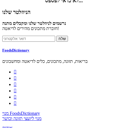
לא כדאי לפספס...
הניוזלטר שלנו
נרשמים לניוזלטר שלנו ומקבלים מתנה
חוברת מתכונים מהירים לדיאטה!
FoodsDictionary
בריאות, תזונה, מתכונים, כלים לדיאטה ומחשבונים






מנוי FoodsDictionary
מנוי ליועצי תזונה וכושר
אודות