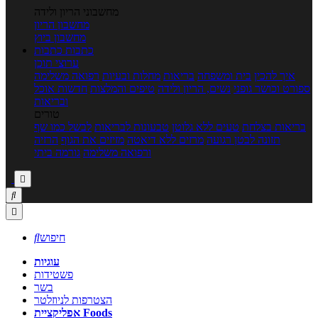
מחשבוני הריון ולידה
מחשבון הריון
מחשבון ביוץ
כתבות
כתבות
ערוצי תוכן
איך להכין
בית ומשפחה
בריאות
מחלות ובעיות
רפואה משלימה
ספורט וכושר גופני
נשים, הריון ולידה
טיפים והמלצות
חדשות אוכל
ובריאות
טורים
בריאות בצלחת
טעים ללא גלוטן
טבעונות לבריאות
לבשל כמו שף
תזונה לבטן רגועה
מרזים ללא דיאטה
מזיזים את הגוף
הרזיה
ורפואה משלימה
גורמה ביתי



חיפוש

עוגיות
פשטידות
בשר
הצטרפות לניוזלטר
אפליקציית Foods