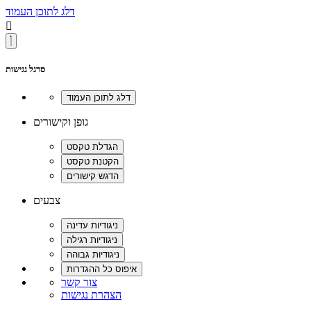
דלג לתוכן העמוד

סרגל נגישות
גופן וקישורים
צבעים
צור קשר
הצהרת נגישות