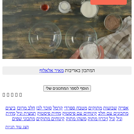
המתכון באדיבות
מאיר אלאלוף





אפייה
שבועות
מתוקים
מטבח ספרדי
קרמל
סוכר לבן
חלב מרוכז
ביצים
מתכונים עם חלב
קינוחים עם פיסטוק
מחית פיסטוק
תמצית וניל
מחית
וניל
וניל
זיכרון מתוק
משהו מתוק
קינוחים מתוקים
מתכוני שפים
הצג עוד תגיות