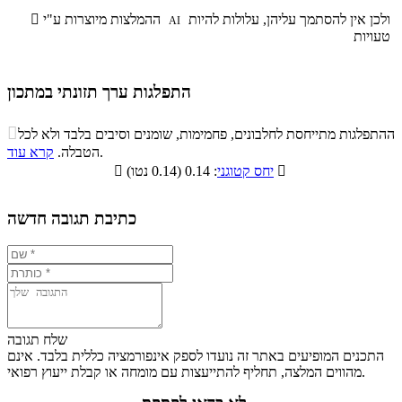
ולכן אין להסתמך עליהן, עלולות להיות
ההמלצות מיוצרות ע"י

AI
טעויות
התפלגות ערך תזונתי במתכון
התפלגות ערך תזונתי במתכון

ההתפלגות מתייחסת לחלבונים, פחמימות, שומנים וסיבים בלבד ולא לכל
סיבים
.
הטבלה.
קרא עוד
פחמימות
חלבונים
שומנים
תזונתיים

: 0.14 (0.14 נטו)
יחס קטוגני

0%
12.6%
15%
72.4%
כתיבת תגובה חדשה
שלח תגובה
התכנים המופיעים באתר זה נועדו לספק אינפורמציה כללית בלבד. אינם
מהווים המלצה, תחליף להתייעצות עם מומחה או קבלת ייעוץ רפואי.