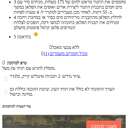
מחממים את התנור מראש לחום של 175 מעלות, מניחים סיר עם
3
מים חמים בתבנית התנור ליצירת אדים ואופים את הפלאן במשך
כ- 55 דקות. לאחר מכן מעבירים למקרר ל- 4 שעות לפחות.
לחילוץ הפלאן מהתבנית: מרתיחים מים בסיר או במחבת רחבה
4
ומניחים את תבנית הפלאן בתוכו/ה לכחצי דקה, הופכים לצלחת
וטורפים פלאן קרמל פיסטוק מושלם!
בתיאבון
5
ללא צבעי מאכל

מכיל חומרים משמרים (1)

טיפ למתכון

מומלץ להגיש עם תותי עץ מעל.
ציוד נדרש: 2 תבניות אינגליש קייק, בלנדר.

הערך התזונתי לא כולל את תותי העץ. שיטת ההכנה כוללת גם

טחינה ובישול.
עוד הצעות למתכונים
מעבר לכתבה