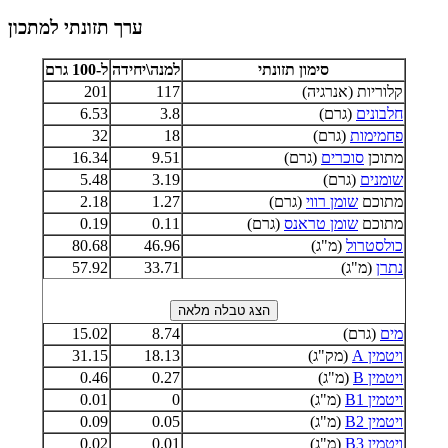
ערך תזונתי למתכון
סימון תזונתי
למנה\יחידה
ל-100 גרם
קלוריות (אנרגיה)
117
201
חלבונים
(גרם)
3.8
6.53
פחמימות
(גרם)
18
32
מתוכן
סוכרים
(גרם)
9.51
16.34
שומנים
(גרם)
3.19
5.48
מתוכם
שומן רווי
(גרם)
1.27
2.18
מתוכם
שומן טראנס
(גרם)
0.11
0.19
כולסטרול
(מ"ג)
46.96
80.68
נתרן
(מ"ג)
33.71
57.92
מים
(גרם)
8.74
15.02
ויטמין A
(מק"ג)
18.13
31.15
ויטמין B
(מ"ג)
0.27
0.46
ויטמין B1
(מ"ג)
0
0.01
ויטמין B2
(מ"ג)
0.05
0.09
ויטמין B3
(מ"ג)
0.01
0.02