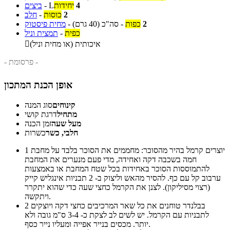
4
יחידות
L
-
ביצים
2
כוסות
-
חלב
2
כפות
-
סה"כ
(40 גרם)
-
מחית פיסטוק
כפית
-
תמצית וניל
איכותית (או מחית וניל)

- פרסומת -
אופן הכנת המתכון
קינוחים
סוג המנה
מתחיל
דרגת קושי
מעל שעה
זמן הכנה
חלבי, כשר
כשרות
יוצרים קרמל בהיר מהסוכר: מחממים את הסוכר בלבד על מחבת
1
חמה בשכבה דקה ואחידה, מדי פעם מנערים את המחבת
להתמוססות הסוכר באחידות בכל שטח המחבת או באמצעות
ערבוב קל עם כף. להסיר מהאש וליצוק ב- 2 תבניות אינגליש קייק
(רצוי מסיליקון). לצנן את הקרמל כחצי שעה כדי שהוא יתקרר
ויתקשה.
בבלנדר טוחנים את כל שאר המרכיבים כחצי דקה ויוצקים
2
לתבניות עם הקרמל. יש לשים לב לצקת כ- 3-4 ס"מ גובה ולא
יותר. מכסים בנייר אפייה ומעליו נייר כסף.