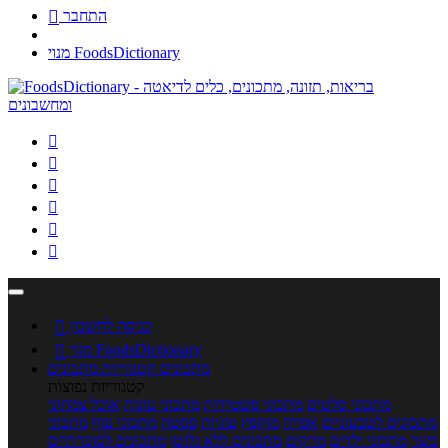
התחבר

מנוי FoodsDictionary






כניסה לחשבון

מנוי FoodsDictionary

מתכונים
קטגוריות מתכונים
קטגוריות נפוצות
מתכוני סלטים
מתכוני פשטידות
מתכוני עוגות
אוכל צמחוני
מתכונים לטבעוניים
אפייה
מוקפץ
עוגיות
פסטה
מתכוני עוף
מתכוני
בשר
מתכוני ילדים
מרקים
מתכונים ללא גלוטן
מתכונים לסוכרתיים