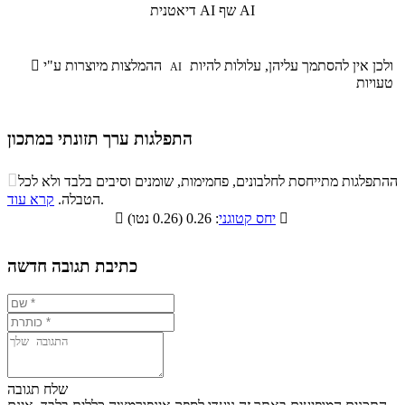
שף AI
דיאטנית AI
ולכן אין להסתמך עליהן, עלולות להיות
ההמלצות מיוצרות ע"י

AI
טעויות
התפלגות ערך תזונתי במתכון
התפלגות ערך תזונתי במתכון

ההתפלגות מתייחסת לחלבונים, פחמימות, שומנים וסיבים בלבד ולא לכל
סיבים
.
הטבלה.
קרא עוד
פחמימות
חלבונים
שומנים
תזונתיים

: 0.26 (0.26 נטו)
יחס קטוגני

0.1%
20.4%
9%
70.5%
כתיבת תגובה חדשה
שלח תגובה