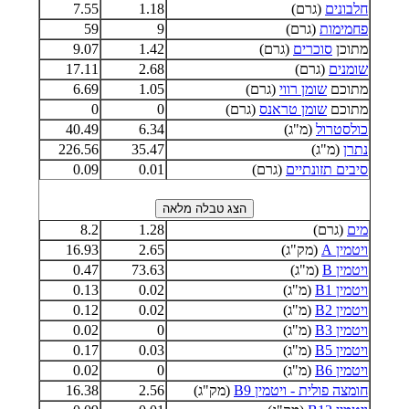
חלבונים
(גרם)
1.18
7.55
פחמימות
(גרם)
9
59
מתוכן
סוכרים
(גרם)
1.42
9.07
שומנים
(גרם)
2.68
17.11
מתוכם
שומן רווי
(גרם)
1.05
6.69
מתוכם
שומן טראנס
(גרם)
0
0
כולסטרול
(מ"ג)
6.34
40.49
נתרן
(מ"ג)
35.47
226.56
סיבים תזונתיים
(גרם)
0.01
0.09
מים
(גרם)
1.28
8.2
ויטמין A
(מק"ג)
2.65
16.93
ויטמין B
(מ"ג)
73.63
0.47
ויטמין B1
(מ"ג)
0.02
0.13
ויטמין B2
(מ"ג)
0.02
0.12
ויטמין B3
(מ"ג)
0
0.02
ויטמין B5
(מ"ג)
0.03
0.17
ויטמין B6
(מ"ג)
0
0.02
חומצה פולית - ויטמין B9
(מק"ג)
2.56
16.38