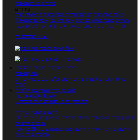
טרנדים בעולם האוכל
מיוחדים
מנתח המתכונים
ספר המתכונים שלי
מתכוני וידאו
מתכונים
עשירים
מתכונים לפי מצרכים
אוכל דיאטטי
אוכל בריא
מאכלי
עדות
ספרי בישול
מתכונים לפי חגים ועונות
לפי שיטות הכנה
אפליקציית Foods
מוצרים ומאכלים
מוצרים ומאכלים
מילון האוכל
תפריטי תזונה
ערכים תזונתיים
חיפוש ע"פ רכיבים
מכילים הכי
הרבה
מחשבון קלוריות
מחשבון קלוריות
מנוי FoodsDictionary
5 ימי ניסיון חינם - לחצו לפרטים נוספים
מחשבוני תזונה ובריאות
מחשבון קלוריות
מחשבון שריפת קלוריות
מחשבון דופק מטרה
יחס
מותניים לירכיים
מחשבון צריכת קלוריות
מחשבון מינונים מומלצים
מחשבון BMI
מחשבון אחוז שומן