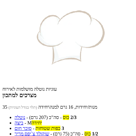
עוגיות נוטלה מושלמות לאירוח
מצרכים למתכון
35 מנות/יחידות, 16 גרם למנה\יחידה
(תלוי בגודל העוגיות)
2/3
כוס
-
סה"כ
(207 גרם)
-
נוטלה
יחידה
M
-
ביצה
3
כפות שטוחות
-
סוכר חום
1/2
כוס
-
סה"כ
(75 גרם)
-
שוקולד צ`יפס מריר