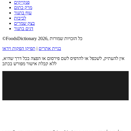
פנקייקים
מרק כתום
עוף בתנור
לביבות
בצק שמרים
דגים בתנור
©FoodsDictionary 2026, כל הזכויות שמורות
בניית אתרים
|
תפיקו הפקות וידאו
אין להעתיק, לשכפל או להדפיס לשם פירסום או הפצה בכל דרך שהיא,
ללא קבלת אישור מפורש בכתב