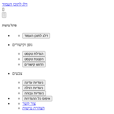
דלג לתוכן העמוד

סרגל נגישות
גופן וקישורים
צבעים
צור קשר
הצהרת נגישות