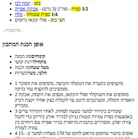
כוס
-
קמח לבן
1/2
כפית
-
סה"כ
(3 גרם)
-
אבקת אפייה
1/4
כפית שטוחה
-
מלח
חצי כוס
-
פולי קקאו גרוסים
- פרסומת -
אופן הכנת המתכון
קינוחים
סוג המנה
מתחיל
דרגת קושי
מעל שעה
זמן הכנה
חלבי, כשר
כשרות
מקציפים בקערה את הנוטלה והביצה. מוסיפים את הסוכר
1
וממשיכים להקציף עוד כדקה.
מוסיפים את השוקולד ופולי הקקאו, מנפים את הקמח, אבקת
2
האפייה והמלח, ומערבבים היטב עד לקבלת בצק אחיד וקצת דביק
ומבריק.
שומרים בקירור למשך כשעה לפחות. לאחר הקירור צרים
3
באמצעות כפית עוגיות קטנות (ניתן לכדרר אותן בידיים כדי לקבל
צורה יפה), ומסדרים בתבנית מרופדת בנייר אפייה עם רווחים בין
עוגיה לעוגיה.
אופים בתנור שחומם מראש לחום של 170 מעלות למשך כ- 15-
4