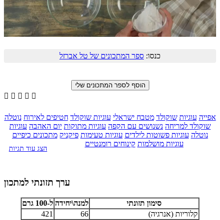
כנסו:
ספר המתכונים של טל אברזל





אפייה
עוגיות
שוקולד
מטבח ישראלי
עוגיות שוקולד
חטיפים לאירוח
נוטלה
שוקולד למריחה
נשנושים עם הקפה
עוגיות מתוקות
יום האהבה
עוגיות
נוטלה
עוגיות פשוטות לילדים
עוגיות טעימות
פיקניק
מתכונים כיפיים
עוגיות מושלמות
קינוחים רומנטיים
הצג עוד תגיות
ערך תזונתי למתכון
סימון תזונתי
למנה\יחידה
ל-100 גרם
קלוריות (אנרגיה)
66
421