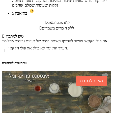
20 דקות עד שהעוגיות יציבות ומזהיבות. מתקבלות עוגיות נוטלה
קלות וטעימות שכולם אוהבים!
בתיאבון
5
ללא צבעי מאכל

ללא חומרים משמרים

טיפ למתכון

את פולי הקקאו אפשר להחליף באותה כמות של אגוזים גרוסים מכל סוג.
הערך התזונתי לא כולל את פולי הקקאו.

עוד הצעות למתכונים
מעבר לכתבה