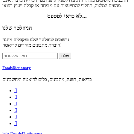
התכנים המופיעים באתר זה נועדו לספק אינפורמציה כללית בלבד. אינם
מהווים המלצה, תחליף להתייעצות עם מומחה או קבלת ייעוץ רפואי.
לא כדאי לפספס...
הניוזלטר שלנו
נרשמים לניוזלטר שלנו ומקבלים מתנה
חוברת מתכונים מהירים לדיאטה!
FoodsDictionary
בריאות, תזונה, מתכונים, כלים לדיאטה ומחשבונים






מנוי FoodsDictionary