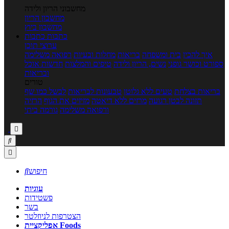
מחשבוני הריון ולידה
מחשבון הריון
מחשבון ביוץ
כתבות
כתבות
ערוצי תוכן
איך להכין
בית ומשפחה
בריאות
מחלות ובעיות
רפואה משלימה
ספורט וכושר גופני
נשים, הריון ולידה
טיפים והמלצות
חדשות אוכל
ובריאות
טורים
בריאות בצלחת
טעים ללא גלוטן
טבעונות לבריאות
לבשל כמו שף
תזונה לבטן רגועה
מרזים ללא דיאטה
מזיזים את הגוף
הרזיה
ורפואה משלימה
גורמה ביתי



חיפוש

עוגיות
פשטידות
בשר
הצטרפות לניוזלטר
אפליקציית Foods