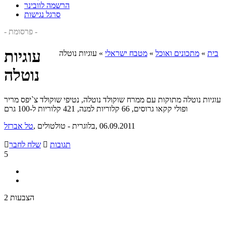
הרשמה לוובינר
סרגל נגישות
- פרסומת -
עוגיות
בית
»
מתכונים ואוכל
»
מטבח ישראלי
»
עוגיות נוטלה
נוטלה
עוגיות נוטלה מתוקות עם ממרח שוקולד נוטלה, נטיפי שוקולד צ`יפס מריר
ופולי קקאו גרוסים, 66 קלוריות למנה, 421 קלוריות ל-100 גרם
, 06.09.2011
, בלוגרית - טולטולים
טל אברזל
תגובות

שלח לחבר

5
2 הצבעות