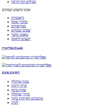
מכילים הכי הרבה
אנשי מקצוע ועסקים
דיאטניות
בלוגרי אוכל
נטורופתים
שפים וטבחים
מאמני כושר
יועצים לתזונה
אפליקציית Foods
חיפושים נפוצים
עוגת שוקולד
מרק ירקות
עוגת גבינה
כדורי שוקולד
מתכונים לארוחת בוקר
לזניה