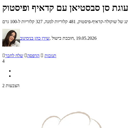
וגת סן סבסטיאן עם קדאיף ופיסטוק
קלוריות למנה, 327 קלוריות ל-100 גרם
, 19.05.2026
, חובבת בישול
שירן כהן בנימינוב
תגובות

הדפסה

שלח לחבר

4
2 הצבעות