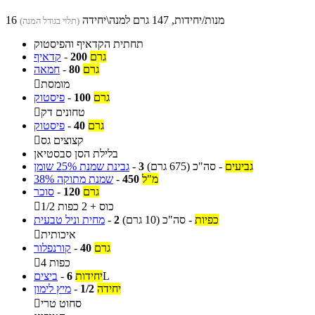
16 מנות/יחידות, 147 גרם למנה\יחידה
(תלוי בגודל המנה)
תחתית הקדאיף והפיסטוק
גרם
200
-
קדאיף
גרם
80
-
חמאה
מומסת

גרם
100
-
פיסטוק
טחונים דק

גרם
40
-
פיסטוק
קצוצים גס

בלילת הסן סבסטיאן
גביעים
-
סה"כ
(675 גרם)
3
-
גבינת שמנת 25% שומן
מ"ל
450
-
שמנת מתוקה 38%
גרם
120
-
סוכר
1/2 כוס + 2 כפות

כפיות
-
סה"כ
(10 גרם)
2
-
מחית וניל טבעית
איכותית

גרם
40
-
קורנפלור
4 כפות

L
יחידות
6
-
ביצים
יחידה
1/2
-
מיץ לימון
סחוט טרי
