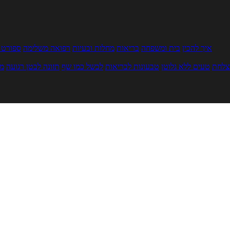
איך להכין
בית ומשפחה
בריאות
מחלות ובעיות
רפואה משלימה
ספורט ו
צלחת
טעים ללא גלוטן
טבעונות לבריאות
לבשל כמו שף
תזונה לבטן רגועה
מר