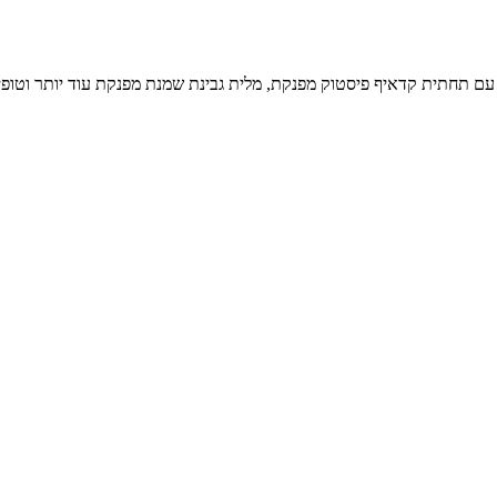
ע
 קדאיף פיסטוק מפנקת, מלית גבינת שמנת מפנקת עוד יותר וטופינג של שוקולד-קדאיף-פיסטוק, 481 