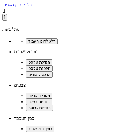
דלג לתוכן העמוד

סרגל נגישות
גופן וקישורים
צבעים
סמן העכבר