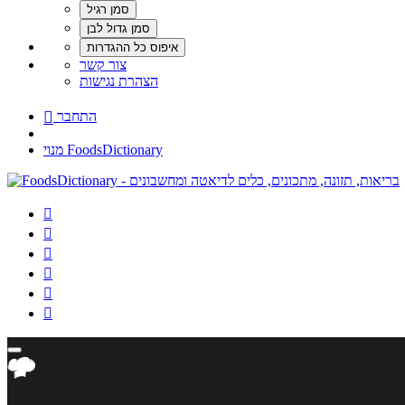
צור קשר
הצהרת נגישות
התחבר

מנוי FoodsDictionary





