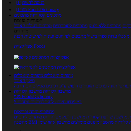
כניסה לחשבון

מנוי FoodsDictionary

מתכונים
קטגוריות מתכונים
קטגוריות נפוצות
קים
מתכונים ללא גלוטן
מתכונים לסוכרתיים
טרנדים בעולם האוכל
מיוחדים
מאכלי עדות
ספרי בישול
מתכונים לפי חגים ועונות
לפי שיטות הכנה
אפליקציית Foods
מוצרים ומאכלים
מוצרים ומאכלים
מילון האוכל
פריטי תזונה
ערכים תזונתיים
חיפוש ע"פ רכיבים
מכילים הכי הרבה
מחשבון קלוריות
מחשבון קלוריות
מנוי FoodsDictionary
5 ימי ניסיון חינם - לחצו לפרטים נוספים
מחשבוני תזונה ובריאות
ת
מחשבון שריפת קלוריות
מחשבון דופק מטרה
יחס מותניים לירכיים
 קלוריות
מחשבון מינונים מומלצים
מחשבון אחוז שומן
מחשבון BMI