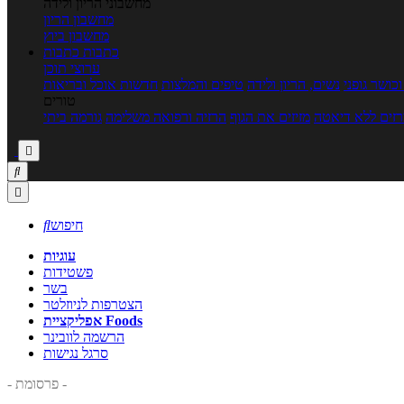
מחשבוני הריון ולידה
מחשבון הריון
מחשבון ביוץ
כתבות
כתבות
ערוצי תוכן
כושר גופני
נשים, הריון ולידה
טיפים והמלצות
חדשות אוכל ובריאות
טורים
זים ללא דיאטה
מזיזים את הגוף
הרזיה ורפואה משלימה
גורמה ביתי



חיפוש

עוגיות
פשטידות
בשר
הצטרפות לניוזלטר
אפליקציית Foods
הרשמה לוובינר
סרגל נגישות
- פרסומת -