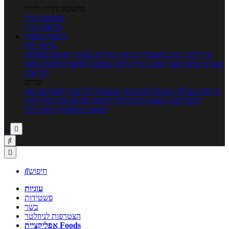
מחשבוני הריון ולידה
מחשבון הריון
מחשבון ביוץ
כתבות
כתבות
ערוצי תוכן
איך להכין
בית ומשפחה
בריאות
מחלות ובעיות
רפואה משלימה
ספורט וכושר גופני
נשים, הריון ולידה
טיפים והמלצות
חדשות אוכל
ובריאות
טורים
בריאות בצלחת
טעים ללא גלוטן
טבעונות לבריאות
לבשל כמו שף
תזונה לבטן רגועה
מרזים ללא דיאטה
מזיזים את הגוף
הרזיה
ורפואה משלימה
גורמה ביתי



חיפוש

עוגיות
פשטידות
בשר
הצטרפות לניוזלטר
אפליקציית Foods