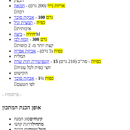
הבצק
אריזת נייר
(200 גרם)
-
חמאה
רכה

גרם
100
-
אבקת סוכר
כפית
-
תמצית וניל
איכותית

M
יחידה
-
ביצה
גרם
300
-
קמח לבן
קצת יותר מ- 2 כוסות

כפית
(5 גרם)
-
אבקת אפייה
המלית
כפיות
-
סה"כ
(210 גרם)
15
-
קונפיטורת תות שדה
חצי כפית לכל עוגיה

הקישוט
כפות
1½
-
אבקת סוכר
לפי הטעם

- פרסומת -
אופן הכנת המתכון
קינוחים
סוג המנה
מתחיל
דרגת קושי
מעל שעה
זמן הכנה