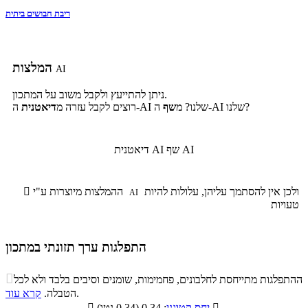
ריבת חבושים ביתית
המלצות
AI
ניתן להתייעץ ולקבל משוב על המתכון.
ה-AI שלנו?
ה-AI שלנו? מ
שף
רוצים לקבל עזרה מ
דיאטנית
שף AI
דיאטנית AI
ולכן אין להסתמך עליהן, עלולות להיות
ההמלצות מיוצרות ע"י

AI
טעויות
התפלגות ערך תזונתי במתכון
התפלגות ערך תזונתי במתכון

ההתפלגות מתייחסת לחלבונים, פחמימות, שומנים וסיבים בלבד ולא לכל
סיבים
.
הטבלה.
קרא עוד
פחמימות
חלבונים
שומנים
תזונתיים

: 0.34 (0.34 נטו)
יחס קטוגני
