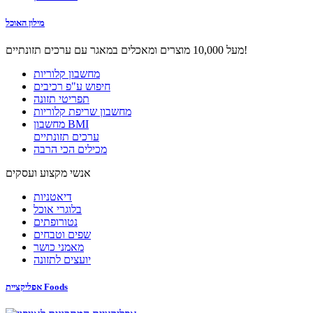
מילון האוכל
מעל 10,000 מוצרים ומאכלים במאגר עם ערכים תזונתיים!
מחשבון קלוריות
חיפוש ע"פ רכיבים
תפריטי תזונה
מחשבון שריפת קלוריות
מחשבון BMI
ערכים תזונתיים
מכילים הכי הרבה
אנשי מקצוע ועסקים
דיאטניות
בלוגרי אוכל
נטורופתים
שפים וטבחים
מאמני כושר
יועצים לתזונה
אפליקציית Foods