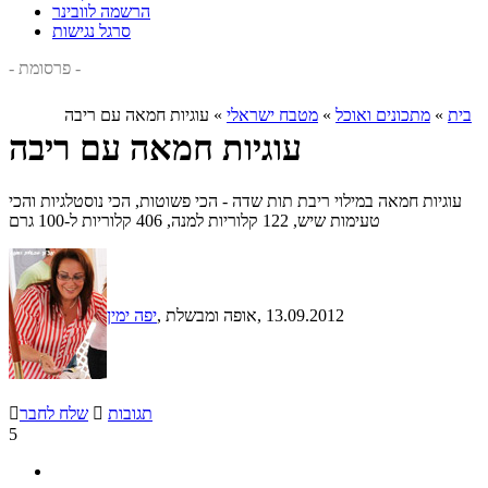
הרשמה לוובינר
סרגל נגישות
- פרסומת -
בית
»
מתכונים ואוכל
»
מטבח ישראלי
»
עוגיות חמאה עם ריבה
עוגיות חמאה עם ריבה
עוגיות חמאה במילוי ריבת תות שדה - הכי פשוטות, הכי נוסטלגיות והכי
טעימות שיש, 122 קלוריות למנה, 406 קלוריות ל-100 גרם
, 13.09.2012
, אופה ומבשלת
יפה ימין
תגובות

שלח לחבר

5