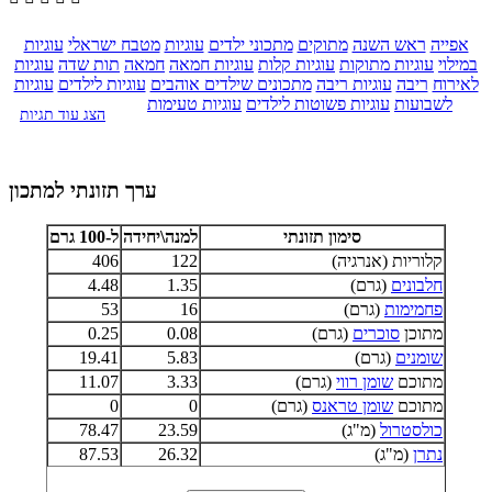
אפייה
ראש השנה
מתוקים
מתכוני ילדים
עוגיות
מטבח ישראלי
עוגיות
במילוי
עוגיות מתוקות
עוגיות קלות
עוגיות חמאה
חמאה
תות שדה
עוגיות
לאירוח
ריבה
עוגיות ריבה
מתכונים שילדים אוהבים
עוגיות לילדים
עוגיות
לשבועות
עוגיות פשוטות לילדים
עוגיות טעימות
הצג עוד תגיות
ערך תזונתי למתכון
סימון תזונתי
למנה\יחידה
ל-100 גרם
קלוריות (אנרגיה)
122
406
חלבונים
(גרם)
1.35
4.48
פחמימות
(גרם)
16
53
מתוכן
סוכרים
(גרם)
0.08
0.25
שומנים
(גרם)
5.83
19.41
מתוכם
שומן רווי
(גרם)
3.33
11.07
מתוכם
שומן טראנס
(גרם)
0
0
כולסטרול
(מ"ג)
23.59
78.47
נתרן
(מ"ג)
26.32
87.53