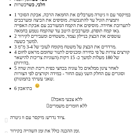
חלבי, כשר
כשרות
במיקסר עם וו גיטרה מערבלים את החמאה הרכה, אבקת הסוכר
1
ותמצית הוניל עד להתגבשות. מוסיפים את הביצה ומערבבים
לתערובת אחידה. מוסיפים את הקמח המעורבב עם אבקת האפייה
(או קמח תופח), ומערבבים היטב עד שהקמח נטמע בחמאה.
עוטפים את הבצק בניילון נצמד, משטחים ומעבירים לקירור
2
למשך כשעה.
מרדדים את הבצק על משטח מקומח לעובי של 3-4 מ"מ.
3
קורצים צורות על פי בחירה ומכניסים לתנור שחומם מראש לחום
4
של 180 מעלות למשך כ- 15 דקות (העוגיות צריכות להישאר
בהירות).
לאחר צינון ממלאים כל עוגיה בכחצי כפית ריבת תות שדה
5
וסוגרים עם החלק השני (עם החור - במידה וקורצים לפי הצורות
שאני עשיתי בתמונות).
בתיאבון
6
ללא צבעי מאכל

ללא חומרים משמרים

ציוד נדרש: מיקסר עם וו גיטרה.

זמן ההכנה כולל את זמן השהייה בקירור.