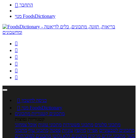
התחבר

מנוי FoodsDictionary






כניסה לחשבון

מנוי FoodsDictionary

מתכונים
קטגוריות מתכונים
קטגוריות נפוצות
מתכוני סלטים
מתכוני פשטידות
מתכוני עוגות
אוכל צמחוני
מתכונים לטבעוניים
אפייה
מוקפץ
עוגיות
פסטה
מתכוני עוף
מתכוני
בשר
מתכוני ילדים
מרקים
מתכונים ללא גלוטן
מתכונים לסוכרתיים