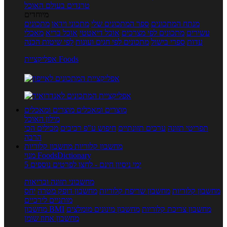
טרנדים בעולם האוכל
מיוחדים
מנתח המתכונים
ספר המתכונים שלי
מתכוני וידאו
מתכונים
עשירים
מתכונים לפי מצרכים
אוכל דיאטטי
אוכל בריא
מאכלי
עדות
ספרי בישול
מתכונים לפי חגים ועונות
לפי שיטות הכנה
אפליקציית Foods
מוצרים ומאכלים
מוצרים ומאכלים
מילון האוכל
תפריטי תזונה
ערכים תזונתיים
חיפוש ע"פ רכיבים
מכילים הכי
הרבה
מחשבון קלוריות
מחשבון קלוריות
מנוי FoodsDictionary
5 ימי ניסיון חינם - לחצו לפרטים נוספים
מחשבוני תזונה ובריאות
מחשבון קלוריות
מחשבון שריפת קלוריות
מחשבון דופק מטרה
יחס
מותניים לירכיים
מחשבון צריכת קלוריות
מחשבון מינונים מומלצים
מחשבון BMI
מחשבון אחוז שומן