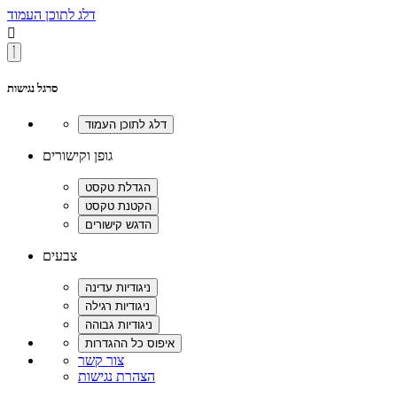
דלג לתוכן העמוד

סרגל נגישות
גופן וקישורים
צבעים
צור קשר
הצהרת נגישות