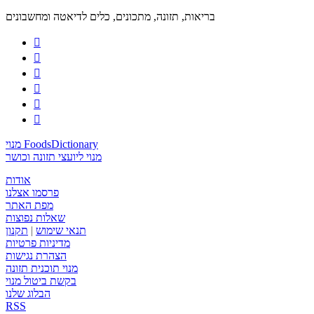
בריאות, תזונה, מתכונים, כלים לדיאטה ומחשבונים






מנוי FoodsDictionary
מנוי ליועצי תזונה וכושר
אודות
פרסמו אצלנו
מפת האתר
שאלות נפוצות
תנאי שימוש
|
תקנון
מדיניות פרטיות
הצהרת נגישות
מנוי תוכנית תזונה
בקשת ביטול מנוי
הבלוג שלנו
RSS