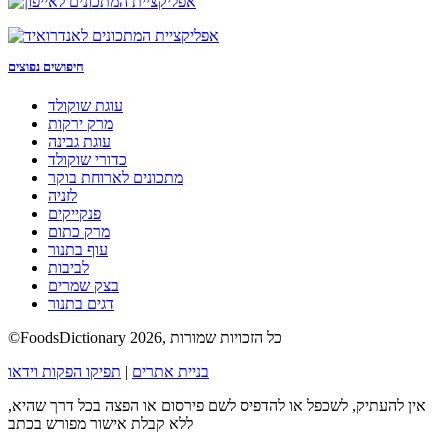
חיפושים נפוצים
עוגת שוקולד
מרק ירקות
עוגת גבינה
כדורי שוקולד
מתכונים לארוחת בוקר
לזניה
פנקייקים
מרק כתום
עוף בתנור
לביבות
בצק שמרים
דגים בתנור
©FoodsDictionary 2026, כל הזכויות שמורות
בניית אתרים
|
תפיקו הפקות וידאו
אין להעתיק, לשכפל או להדפיס לשם פירסום או הפצה בכל דרך שהיא,
ללא קבלת אישור מפורש בכתב