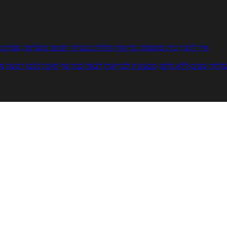
איך להכין
בית ומשפחה
בריאות
מחלות ובעיות
רפואה משלימה
ספורט ו
צלחת
טעים ללא גלוטן
טבעונות לבריאות
לבשל כמו שף
תזונה לבטן רגועה
מר