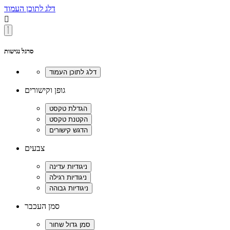
דלג לתוכן העמוד

סרגל נגישות
גופן וקישורים
צבעים
סמן העכבר