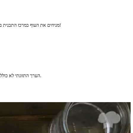
מניחים את העוף במרכז התבנית בזהירות כדי שלא ייגע במלח ואופים בתנור שחומם מראש לחום של 180 מעלות למשך כשעה עד שהעוף משחים. מתקבל עוף במלח פשוט נהדר!
הערך התזונתי לא כולל את המלח הגס, על מנת שערך הנתרן לא יהיה מוטעה. יחד עם זאת, בתהליך האפייה ככל הנראה המליחות נספגת בעוף ולכן יש לקחת זאת בחשבון.