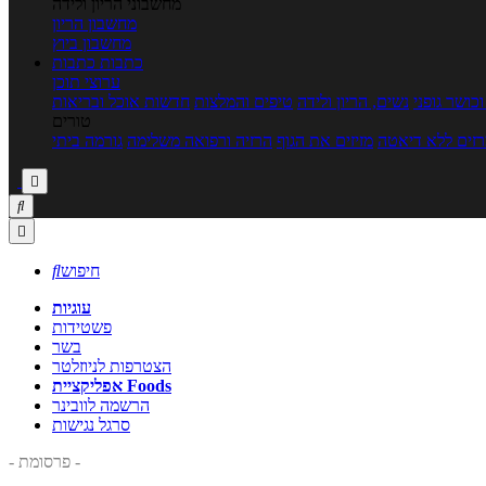
מחשבוני הריון ולידה
מחשבון הריון
מחשבון ביוץ
כתבות
כתבות
ערוצי תוכן
כושר גופני
נשים, הריון ולידה
טיפים והמלצות
חדשות אוכל ובריאות
טורים
זים ללא דיאטה
מזיזים את הגוף
הרזיה ורפואה משלימה
גורמה ביתי



חיפוש

עוגיות
פשטידות
בשר
הצטרפות לניוזלטר
אפליקציית Foods
הרשמה לוובינר
סרגל נגישות
- פרסומת -