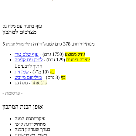
עוף בתנור עם מלח גס
מצרכים למתכון
5 מנות/יחידות, 378 גרם למנה\יחידה
(תלוי בגודל המנה)
גודל ממוצע
(1750 גרם)
-
עוף שלם טרי
יחידה בינונית
(129 גרם)
-
לימון עם קליפה
חתוך לרבעים

כף
(10 מ"ל)
-
שמן זית
כף
(3 גרם)
-
בזיליקום מיובש
ק"ג אחד
-
מלח גס
- פרסומת -
אופן הכנת המתכון
עיקריות
סוג המנה
מתחיל
דרגת קושי
בערך שעה
זמן הכנה
בשרי, כשר
כשרות