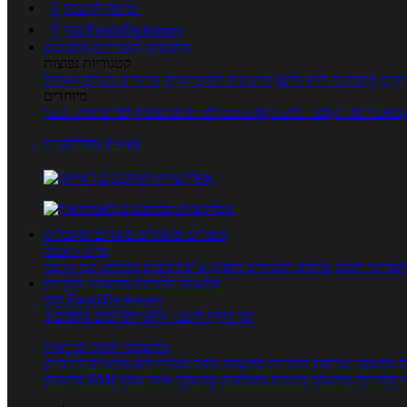
כניסה לחשבון

מנוי FoodsDictionary

מתכונים
קטגוריות מתכונים
קטגוריות נפוצות
קים
מתכונים ללא גלוטן
מתכונים לסוכרתיים
טרנדים בעולם האוכל
מיוחדים
מאכלי עדות
ספרי בישול
מתכונים לפי חגים ועונות
לפי שיטות הכנה
אפליקציית Foods
מוצרים ומאכלים
מוצרים ומאכלים
מילון האוכל
פריטי תזונה
ערכים תזונתיים
חיפוש ע"פ רכיבים
מכילים הכי הרבה
מחשבון קלוריות
מחשבון קלוריות
מנוי FoodsDictionary
5 ימי ניסיון חינם - לחצו לפרטים נוספים
מחשבוני תזונה ובריאות
ת
מחשבון שריפת קלוריות
מחשבון דופק מטרה
יחס מותניים לירכיים
 קלוריות
מחשבון מינונים מומלצים
מחשבון אחוז שומן
מחשבון BMI