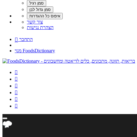
צור קשר
הצהרת נגישות
התחבר

מנוי FoodsDictionary





