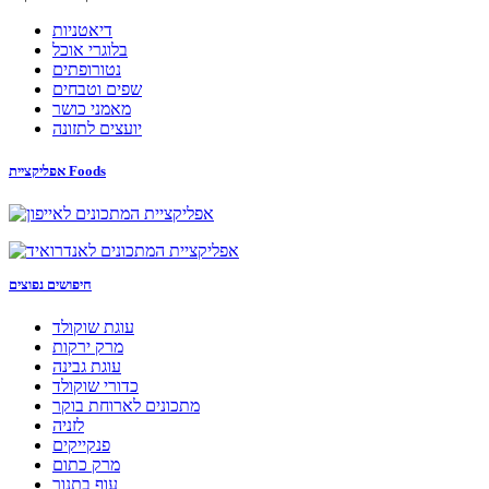
דיאטניות
בלוגרי אוכל
נטורופתים
שפים וטבחים
מאמני כושר
יועצים לתזונה
אפליקציית Foods
חיפושים נפוצים
עוגת שוקולד
מרק ירקות
עוגת גבינה
כדורי שוקולד
מתכונים לארוחת בוקר
לזניה
פנקייקים
מרק כתום
עוף בתנור