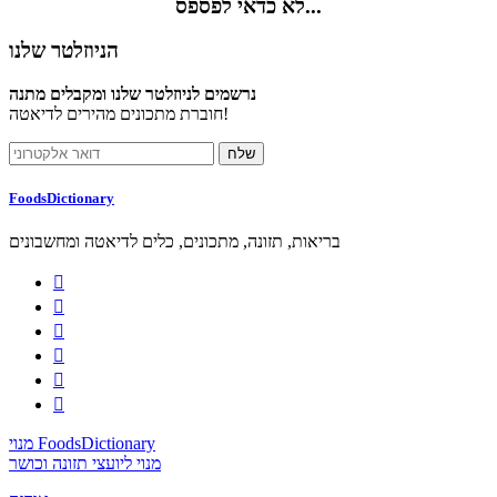
לא כדאי לפספס...
הניוזלטר שלנו
נרשמים לניוזלטר שלנו ומקבלים מתנה
חוברת מתכונים מהירים לדיאטה!
FoodsDictionary
בריאות, תזונה, מתכונים, כלים לדיאטה ומחשבונים






מנוי FoodsDictionary
מנוי ליועצי תזונה וכושר