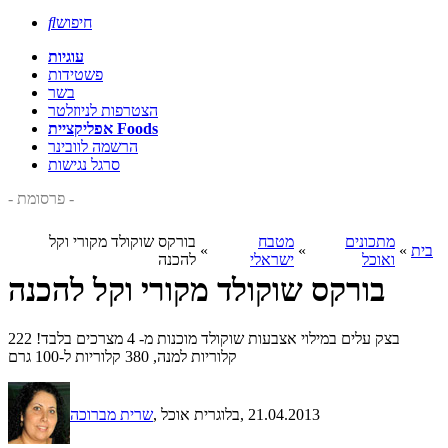
חיפוש

עוגיות
פשטידות
בשר
הצטרפות לניוזלטר
אפליקציית Foods
הרשמה לוובינר
סרגל נגישות
- פרסומת -
מתכונים
מטבח
בורקס שוקולד מקורי וקל
בית
»
»
»
ואוכל
ישראלי
להכנה
בורקס שוקולד מקורי וקל להכנה
בצק עלים במילוי אצבעות שוקולד מוכנות מ- 4 מצרכים בלבד! 222
קלוריות למנה, 380 קלוריות ל-100 גרם
, 21.04.2013
, בלוגרית אוכל
שרית מברוכה