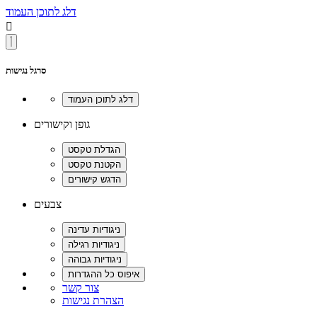
דלג לתוכן העמוד

סרגל נגישות
גופן וקישורים
צבעים
צור קשר
הצהרת נגישות