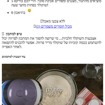
מוציאים מהתנור, מצננים ומפזרים אבקת סוכר. הרי לכם בורקס
5
שוקולד בפחות מחצי שעה!
בתיאבון
6
ללא צבעי מאכל

מכיל חומרים משמרים (1)

טיפ למתכון

אצבעות השוקלד חלביות... מי שרוצה להפוך את המתכון לפרווה יכול
להשתמש בכמה קוביות של שוקולד מריר פרווה. אפשר להכניס להקפאה
לאחר האפייה.
עוד הצעות למתכונים