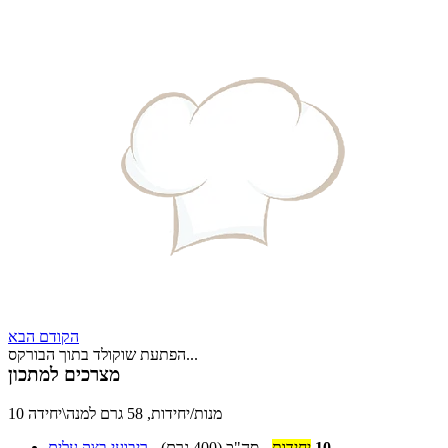
הקודם
הבא
הפתעת שוקולד בתוך הבורקס...
מצרכים למתכון
10 מנות/יחידות, 58 גרם למנה\יחידה
10
יחידות
-
סה"כ
(400 גרם)
-
ריבועי בצק עלים