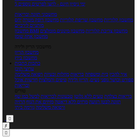
5 ימי ניסיון חינם - לחצו לפרטים נוספים
מחשבוני תזונה ובריאות
מחשבון קלוריות
מחשבון שריפת קלוריות
מחשבון דופק מטרה
יחס
מותניים לירכיים
מחשבון צריכת קלוריות
מחשבון מינונים מומלצים
מחשבון BMI
מחשבון אחוז שומן
מחשבוני הריון ולידה
מחשבון הריון
מחשבון ביוץ
כתבות
כתבות
ערוצי תוכן
איך להכין
בית ומשפחה
בריאות
מחלות ובעיות
רפואה משלימה
ספורט וכושר גופני
נשים, הריון ולידה
טיפים והמלצות
חדשות אוכל
ובריאות
טורים
בריאות בצלחת
טעים ללא גלוטן
טבעונות לבריאות
לבשל כמו שף
תזונה לבטן רגועה
מרזים ללא דיאטה
מזיזים את הגוף
הרזיה
ורפואה משלימה
גורמה ביתי


