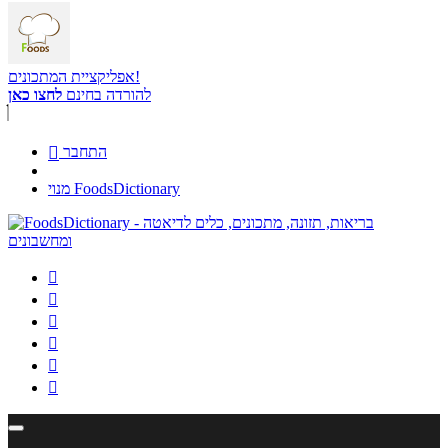
אפליקציית המתכונים!
להורדה בחינם
לחצו כאן
התחבר

מנוי FoodsDictionary





