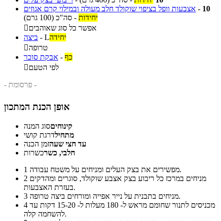
10
-
אצבעות וופל בציפוי שוקולד חלב מעולה ובמילוי קרם אגוזים
יחידות
-
סה"כ
(100 גרם)
אפשר כל סוג שאוהבים

יחידה
L
-
ביצה
טרופה

כף
-
אבקת סוכר
לפי הטעם

- פרסומת -
אופן הכנת המתכון
קינוחים
סוג המנה
מתחיל
דרגת קושי
עד חצי שעה
זמן הכנה
חלבי, כשר
כשרות
מפשירים את בצק העלים ומניחים על משטח עבודה.
1
מניחים במרכז כל ריבוע בצק אצבע שוקולד, סוגרים ומהדקים
2
בעזרת האצבעות.
מניחים בתבנית על נייר אפייה ומורחים ביצה טרופה.
3
מכניסים לתנור שחומם מראש ל- 180 מעלות ל- 15-20 דקות עד
4
להשחמה קלה.