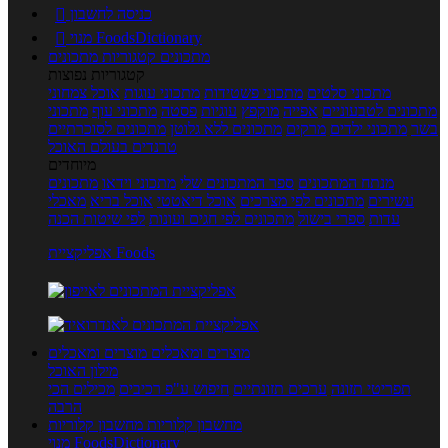
כניסה לחשבון

מנוי FoodsDictionary

מתכונים
קטגוריות מתכונים
קטגוריות נפוצות
מתכוני סלטים
מתכוני פשטידות
מתכוני עוגות
אוכל צמחוני
מתכונים לטבעוניים
אפייה
מוקפץ
עוגיות
פסטה
מתכוני עוף
מתכוני
בשר
מתכוני ילדים
מרקים
מתכונים ללא גלוטן
מתכונים לסוכרתיים
טרנדים בעולם האוכל
מיוחדים
מנתח המתכונים
ספר המתכונים שלי
מתכוני וידאו
מתכונים
עשירים
מתכונים לפי מצרכים
אוכל דיאטטי
אוכל בריא
מאכלי
עדות
ספרי בישול
מתכונים לפי חגים ועונות
לפי שיטות הכנה
אפליקציית Foods
מוצרים ומאכלים
מוצרים ומאכלים
מילון האוכל
תפריטי תזונה
ערכים תזונתיים
חיפוש ע"פ רכיבים
מכילים הכי
הרבה
מחשבון קלוריות
מחשבון קלוריות
מנוי FoodsDictionary