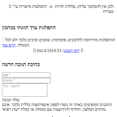
ולכן אין להסתמך עליהן, עלולות להיות
ההמלצות מיוצרות ע"י

AI
טעויות
התפלגות ערך תזונתי במתכון
התפלגות ערך תזונתי במתכון

ההתפלגות מתייחסת לחלבונים, פחמימות, שומנים וסיבים בלבד ולא לכל
סיבים
.
הטבלה.
קרא עוד
פחמימות
חלבונים
שומנים
תזונתיים

: 0.53 (0.53 נטו)
יחס קטוגני

0%
34.6%
9.1%
56.3%
כתיבת תגובה חדשה
שלח תגובה
התכנים המופיעים באתר זה נועדו לספק אינפורמציה כללית בלבד. אינם
מהווים המלצה, תחליף להתייעצות עם מומחה או קבלת ייעוץ רפואי.