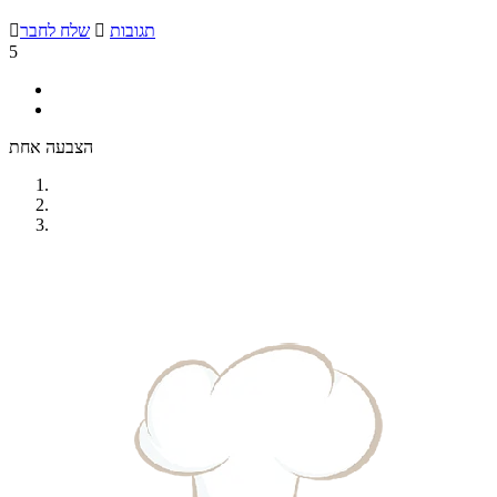
תגובות

שלח לחבר

5
הצבעה אחת