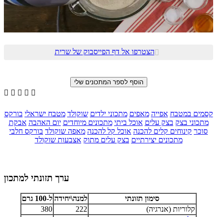
הצטרפו אל דף הפייסבוק של שרית






קסמים במטבח
אפייה
מאפים
מתכוני ילדים
שוקולד
מטבח ישראלי
בורקס
מתכוני בצק
בצק עלים
אוכל ביתי
מתכונים מיוחדים
יום האהבה
אבקת
סוכר
קינוחים קלים להכנה
אוכל קל להכנה
מאפה שוקולד
בורקס חלבי
מתכונים יצירתיים
בצק עלים מתוק
אצבעות שוקולד
ערך תזונתי למתכון
סימון תזונתי
למנה\יחידה
ל-100 גרם
קלוריות (אנרגיה)
222
380