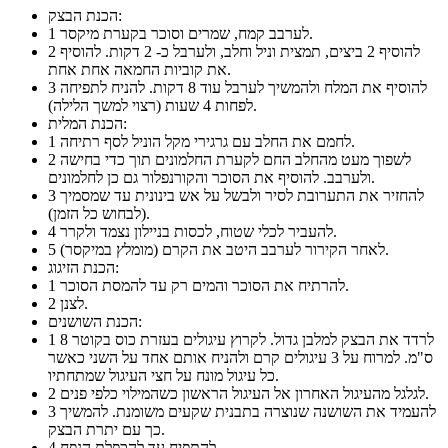
הכנת הבצק:
לערבב קמח, שמרים וסוכר בקערת מיקסר.
1
להוסיף 2 ביצים, תמצית וניל וחלב, ולערבל כ- 2 דקות. להוסיף
2
את קוביות החמאה אחת אחת.
להוסיף את המלח ולהמשיך לערבל עוד 8 דקות. להניח לתפיחה
3
לפחות 4 שעות (רצוי למשך הלילה).
הכנת המלית:
לחמם את החלב עם גרגירי מקל הוניל לסף רתיחה.
1
לשפוך מעט מהחלב החם לקערת החלמונים תוך כדי בחישה
2
ולערבב. להוסיף את הסוכר והקורנפלור גם כן לחלמונים.
להחזיר את התערובת לסיר ולבשל על אש בינונית עד שמסמיך
3
(לבחוש כל הזמן).
להעביר לכלי שטוח, לכסות בניילון נצמד ולקרר.
4
לאחר הקירור לערבב היטב את הקרם (מומלץ במיקסר).
5
הכנת הזיגוג:
להרתיח את הסוכר והמים רק עד להמסת הסוכר.
1
לצנן.
2
הכנת השושנים:
לרדד את הבצק למלבן גדול. לקרוץ עיגולים בעזרת כוס בקוטר 8
1
ס"מ. למרוח על 3 עיגולים קרם ולהניח אותם אחד על השני כאשר
כל עיגול מונח על חצי העיגול שמתחתיו.
לגלגל מהעיגול האחרון אל העיגול הראשון כשהמילוי כלפי פנים.
2
להעמיד את השושנה שנוצרה בתבנית שקעים משומנת. להמשיך
3
כך עם יתרת הבצק.
להתפיח עד להכפלת הנפח.
4