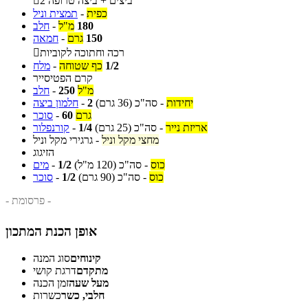
2 ביצים + ביצה טרופה

כפית
-
תמצית וניל
180
מ"ל
-
חלב
150
גרם
-
חמאה
רכה וחתוכה לקוביות

1/2
כף שטוחה
-
מלח
קרם הפטיסייר
מ"ל
250
-
חלב
יחידות
-
סה"כ
(36 גרם)
2
-
חלמון ביצה
גרם
60
-
סוכר
אריזת נייר
-
סה"כ
(25 גרם)
1/4
-
קורנפלור
מחצי מקל וניל
-
גרגירי מקל וניל
הזיגוג
כוס
-
סה"כ
(120 מ"ל)
1/2
-
מים
כוס
-
סה"כ
(90 גרם)
1/2
-
סוכר
- פרסומת -
אופן הכנת המתכון
קינוחים
סוג המנה
מתקדם
דרגת קושי
מעל שעה
זמן הכנה
חלבי, כשר
כשרות