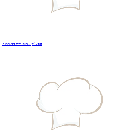
פונצ`יקי - סופגניות גיאורגיות