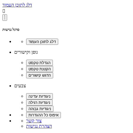
דלג לתוכן העמוד

סרגל נגישות
גופן וקישורים
צבעים
צור קשר
הצהרת נגישות