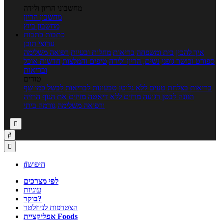
מחשבוני הריון ולידה
מחשבון הריון
מחשבון ביוץ
כתבות
כתבות
ערוצי תוכן
איך להכין
בית ומשפחה
בריאות
מחלות ובעיות
רפואה משלימה
ספורט וכושר גופני
נשים, הריון ולידה
טיפים והמלצות
חדשות אוכל
ובריאות
טורים
בריאות בצלחת
טעים ללא גלוטן
טבעונות לבריאות
לבשל כמו שף
תזונה לבטן רגועה
מרזים ללא דיאטה
מזיזים את הגוף
הרזיה
ורפואה משלימה
גורמה ביתי



חיפוש

לפי מצרכים
עוגיות
בוקר?
הצטרפות לניוזלטר
אפליקציית Foods