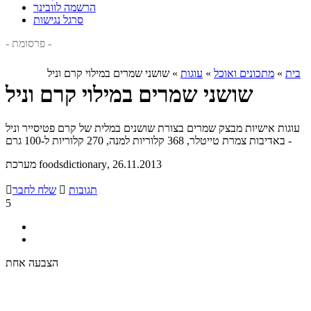
הרשמה לוובינר
סרגל נגישות
- פרסומת -
בית
»
מתכונים ואוכל
»
עוגות
»
שושני שמרים במילוי קרם וניל
שושני שמרים במילוי קרם וניל
עוגות אישיות מבצק שמרים בצורת שושנים במלית של קרם פטיסייר וניל
- באדיבות צמרת טייטלר, 368 קלוריות למנה, 270 קלוריות ל-100 גרם
, 26.11.2013
מערכת foodsdictionary
תגובות

שלח לחבר

5
הצבעה אחת