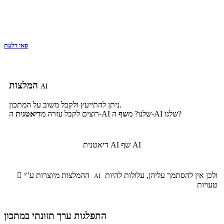
פאי דלעת
המלצות
AI
ניתן להתייעץ ולקבל משוב על המתכון.
ה-AI שלנו?
ה-AI שלנו? מ
שף
רוצים לקבל עזרה מ
דיאטנית
שף AI
דיאטנית AI
ולכן אין להסתמך עליהן, עלולות להיות
ההמלצות מיוצרות ע"י

AI
טעויות
התפלגות ערך תזונתי במתכון