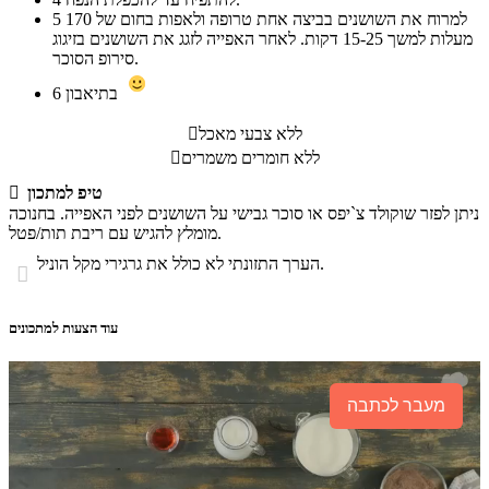
למרוח את השושנים בביצה אחת טרופה ולאפות בחום של 170
5
מעלות למשך 15-25 דקות. לאחר האפייה לזגג את השושנים בזיגוג
סירופ הסוכר.
בתיאבון
6
ללא צבעי מאכל

ללא חומרים משמרים

טיפ למתכון

ניתן לפזר שוקולד צ`יפס או סוכר גבישי על השושנים לפני האפייה. בחנוכה
מומלץ להגיש עם ריבת תות/פטל.
הערך התזונתי לא כולל את גרגירי מקל הוניל.

עוד הצעות למתכונים
מעבר לכתבה