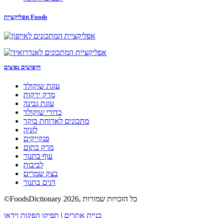
אפליקציית Foods
חיפושים נפוצים
עוגת שוקולד
מרק ירקות
עוגת גבינה
כדורי שוקולד
מתכונים לארוחת בוקר
לזניה
פנקייקים
מרק כתום
עוף בתנור
לביבות
בצק שמרים
דגים בתנור
©FoodsDictionary 2026, כל הזכויות שמורות
בניית אתרים
|
תפיקו הפקות וידאו