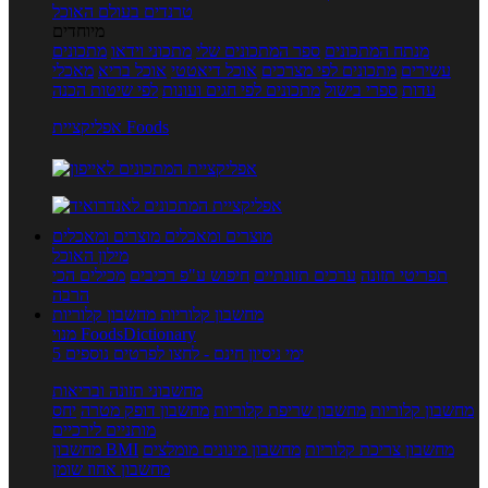
טרנדים בעולם האוכל
מיוחדים
מנתח המתכונים
ספר המתכונים שלי
מתכוני וידאו
מתכונים
עשירים
מתכונים לפי מצרכים
אוכל דיאטטי
אוכל בריא
מאכלי
עדות
ספרי בישול
מתכונים לפי חגים ועונות
לפי שיטות הכנה
אפליקציית Foods
מוצרים ומאכלים
מוצרים ומאכלים
מילון האוכל
תפריטי תזונה
ערכים תזונתיים
חיפוש ע"פ רכיבים
מכילים הכי
הרבה
מחשבון קלוריות
מחשבון קלוריות
מנוי FoodsDictionary
5 ימי ניסיון חינם - לחצו לפרטים נוספים
מחשבוני תזונה ובריאות
מחשבון קלוריות
מחשבון שריפת קלוריות
מחשבון דופק מטרה
יחס
מותניים לירכיים
מחשבון צריכת קלוריות
מחשבון מינונים מומלצים
מחשבון BMI
מחשבון אחוז שומן