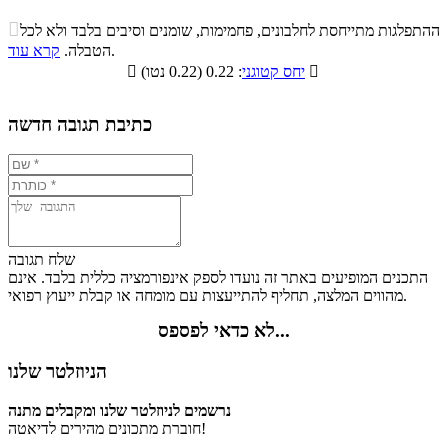
התפלגות ערך תזונתי במתכון

ההתפלגות מתייחסת לחלבונים, פחמימות, שומנים וסיבים בלבד ולא לכל
סיבים
.
הטבלה.
קרא עוד
פחמימות
חלבונים
שומנים
תזונתיים

: 0.22 (0.22 נטו)
יחס קטוגני

0%
17.8%
10.2%
72%
כתיבת תגובה חדשה
שלח תגובה
התכנים המופיעים באתר זה נועדו לספק אינפורמציה כללית בלבד. אינם
מהווים המלצה, תחליף להתייעצות עם מומחה או קבלת ייעוץ רפואי.
לא כדאי לפספס...
הניוזלטר שלנו
נרשמים לניוזלטר שלנו ומקבלים מתנה
חוברת מתכונים מהירים לדיאטה!