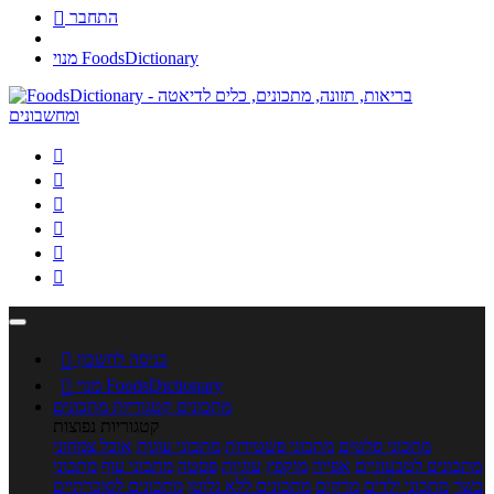
התחבר

מנוי FoodsDictionary






כניסה לחשבון

מנוי FoodsDictionary

מתכונים
קטגוריות מתכונים
קטגוריות נפוצות
מתכוני סלטים
מתכוני פשטידות
מתכוני עוגות
אוכל צמחוני
מתכונים לטבעוניים
אפייה
מוקפץ
עוגיות
פסטה
מתכוני עוף
מתכוני
בשר
מתכוני ילדים
מרקים
מתכונים ללא גלוטן
מתכונים לסוכרתיים