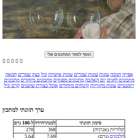





אפייה
חנוכה
עוגות
עוגות שמרים
עוגות אישיות
וניל
בצק שמרים
חמאה
מתכונים לחגים
יום האהבה
מתכונים מפנקים
מתכונים מיוחדים
מתכונים
רומנטיים
עוגות מקוריות
קינוחים מיוחדים
אוכל בצורת שושנים
קרם וניל
ערך תזונתי למתכון
סימון תזונתי
למנה\יחידה
ל-100 גרם
קלוריות (אנרגיה)
368
270
חלבונים
(גרם)
7.69
5.64