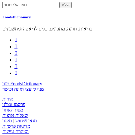
FoodsDictionary
בריאות, תזונה, מתכונים, כלים לדיאטה ומחשבונים






מנוי FoodsDictionary
מנוי ליועצי תזונה וכושר
אודות
פרסמו אצלנו
מפת האתר
שאלות נפוצות
תנאי שימוש
|
תקנון
מדיניות פרטיות
הצהרת נגישות