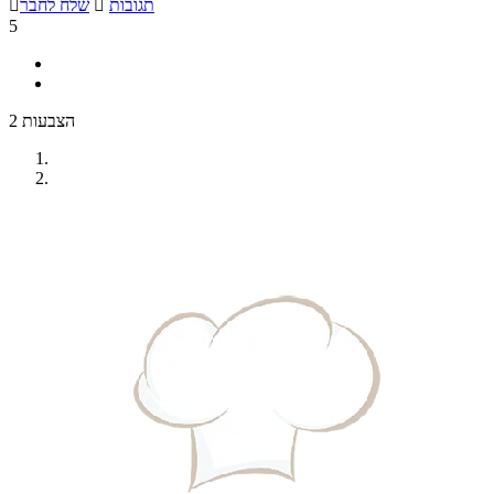
תגובות

שלח לחבר

5
2 הצבעות