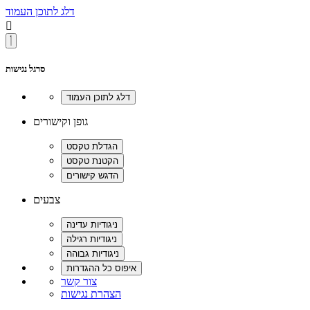
דלג לתוכן העמוד

סרגל נגישות
גופן וקישורים
צבעים
צור קשר
הצהרת נגישות