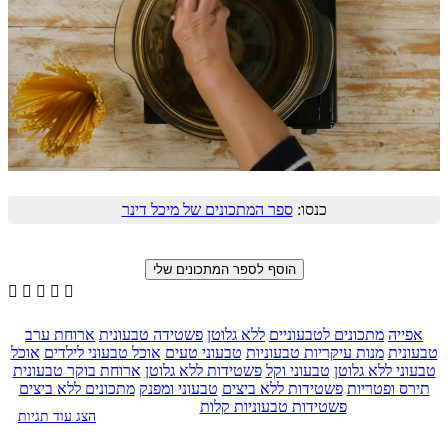
כנסו:
ספר המתכונים של מיכל דינר





אפייה
מתכונים לטבעוניים
ללא גלוטן
פשטידה טבעונית
ארוחת ערב
טבעונית
מנות עיקריות טבעוניות
טבעוני טעים
אוכל טבעוני לילדים
אוכל
טבעוני ללא גלוטן
טבעוני וקל
פשטידות ללא גלוטן
ארוחת בוקר טבעונית
תירס ופטריות
פשטידות ללא ביצים
טבעוני ומפנק
מתכונים ללא ביצים
פשטידות טבעוניות קלות
הצג עוד תגיות