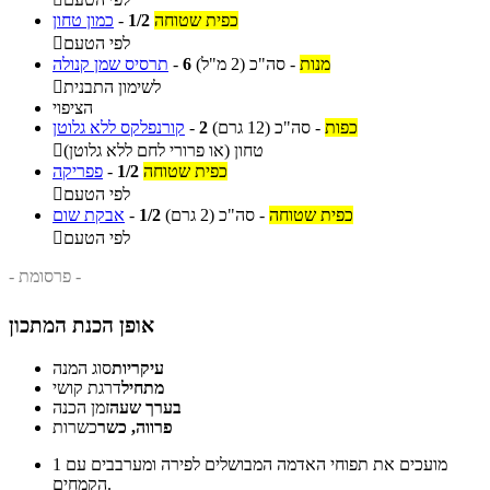
כפית שטוחה
1/2
-
כמון טחון
לפי הטעם

מנות
-
סה"כ
(2 מ"ל)
6
-
תרסיס שמן קנולה
לשימון התבנית

הציפוי
כפות
-
סה"כ
(12 גרם)
2
-
קורנפלקס ללא גלוטן
טחון (או פרורי לחם ללא גלוטן)

כפית שטוחה
1/2
-
פפריקה
לפי הטעם

כפית שטוחה
-
סה"כ
(2 גרם)
1/2
-
אבקת שום
לפי הטעם

- פרסומת -
אופן הכנת המתכון
עיקריות
סוג המנה
מתחיל
דרגת קושי
בערך שעה
זמן הכנה
פרווה, כשר
כשרות
מועכים את תפוחי האדמה המבושלים לפירה ומערבבים עם
1
הקמחים.