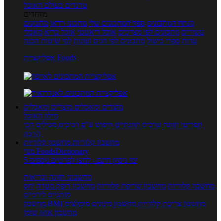
טרנדים בעולם האוכל
מיוחדים
מנתח המתכונים
ספר המתכונים שלי
מתכוני וידאו
מתכונים
עשירים
מתכונים לפי מצרכים
אוכל דיאטטי
אוכל בריא
מאכלי
עדות
ספרי בישול
מתכונים לפי חגים ועונות
לפי שיטות הכנה
אפליקציית Foods
מוצרים ומאכלים
מוצרים ומאכלים
מילון האוכל
תפריטי תזונה
ערכים תזונתיים
חיפוש ע"פ רכיבים
מכילים הכי
הרבה
מחשבון קלוריות
מחשבון קלוריות
מנוי FoodsDictionary
5 ימי ניסיון חינם - לחצו לפרטים נוספים
מחשבוני תזונה ובריאות
מחשבון קלוריות
מחשבון שריפת קלוריות
מחשבון דופק מטרה
יחס
מותניים לירכיים
מחשבון צריכת קלוריות
מחשבון מינונים מומלצים
מחשבון BMI
מחשבון אחוז שומן