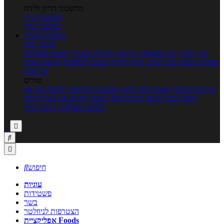
מחשבוני הריון ולידה
מחשבון הריון
מחשבון ביוץ
כתבות
כתבות
ערוצי תוכן
איך להכין
בית ומשפחה
בריאות
מחלות ובעיות
רפואה משלימה
ספורט וכושר גופני
נשים, הריון ולידה
טיפים והמלצות
חדשות אוכל
ובריאות
טורים
בריאות בצלחת
טעים ללא גלוטן
טבעונות לבריאות
לבשל כמו שף
תזונה לבטן רגועה
מרזים ללא דיאטה
מזיזים את הגוף
הרזיה
ורפואה משלימה
גורמה ביתי



חיפוש

עוגיות
פשטידות
בשר
הצטרפות לניוזלטר
אפליקציית Foods