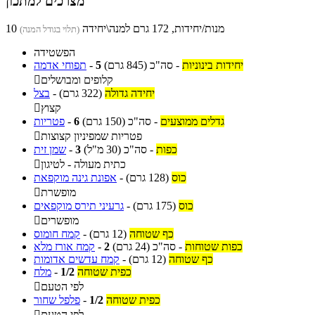
מצרכים למתכון
10 מנות/יחידות, 172 גרם למנה\יחידה
(תלוי בגודל המנה)
הפשטידה
יחידות בינוניות
-
סה"כ
(845 גרם)
5
-
תפוחי אדמה
קלופים ומבושלים

יחידה גדולה
(322 גרם)
-
בצל
קצוץ

גדלים ממוצעים
-
סה"כ
(150 גרם)
6
-
פטריות
פטריות שמפיניון קצוצות

כפות
-
סה"כ
(30 מ"ל)
3
-
שמן זית
כתית מעולה - לטיגון

כוס
(128 גרם)
-
אפונת גינה מוקפאת
מופשרת

כוס
(175 גרם)
-
גרעיני תירס מוקפאים
מופשרים

כף שטוחה
(12 גרם)
-
קמח חומוס
כפות שטוחות
-
סה"כ
(24 גרם)
2
-
קמח אורז מלא
כף שטוחה
(12 גרם)
-
קמח עדשים אדומות
כפית שטוחה
1/2
-
מלח
לפי הטעם

כפית שטוחה
1/2
-
פלפל שחור
לפי הטעם
