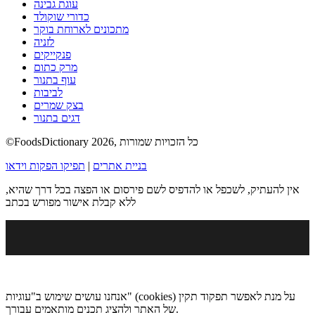
עוגת גבינה
כדורי שוקולד
מתכונים לארוחת בוקר
לזניה
פנקייקים
מרק כתום
עוף בתנור
לביבות
בצק שמרים
דגים בתנור
©FoodsDictionary 2026, כל הזכויות שמורות
בניית אתרים
|
תפיקו הפקות וידאו
אין להעתיק, לשכפל או להדפיס לשם פירסום או הפצה בכל דרך שהיא,
ללא קבלת אישור מפורש בכתב
אנחנו עושים שימוש ב"עוגיות" (cookies) על מנת לאפשר תפקוד תקין
של האתר ולהציג תכנים מותאמים עבורך.