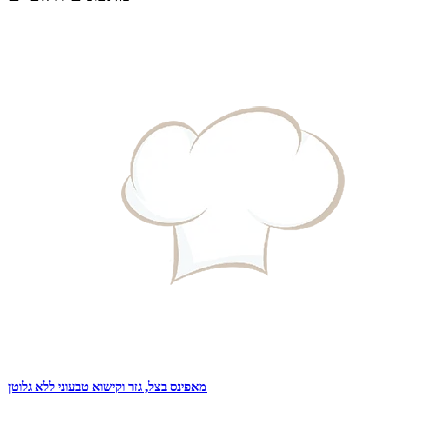
מאפינס בצל, גזר וקישוא טבעוני ללא גלוטן