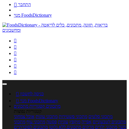
התחבר

מנוי FoodsDictionary






כניסה לחשבון

מנוי FoodsDictionary

מתכונים
קטגוריות מתכונים
קטגוריות נפוצות
מתכוני סלטים
מתכוני פשטידות
מתכוני עוגות
אוכל צמחוני
מתכונים לטבעוניים
אפייה
מוקפץ
עוגיות
פסטה
מתכוני עוף
מתכוני
בשר
מתכוני ילדים
מרקים
מתכונים ללא גלוטן
מתכונים לסוכרתיים