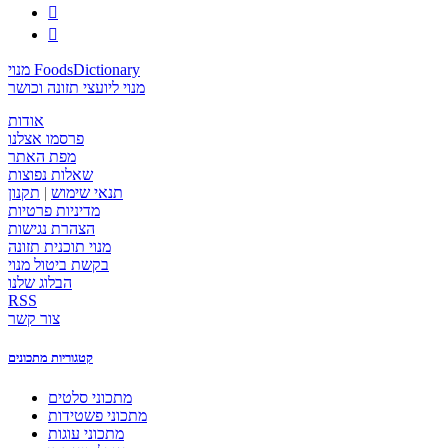


מנוי FoodsDictionary
מנוי ליועצי תזונה וכושר
אודות
פרסמו אצלנו
מפת האתר
שאלות נפוצות
תנאי שימוש
|
תקנון
מדיניות פרטיות
הצהרת נגישות
מנוי תוכנית תזונה
בקשת ביטול מנוי
הבלוג שלנו
RSS
צור קשר
קטגוריות מתכונים
מתכוני סלטים
מתכוני פשטידות
מתכוני עוגות