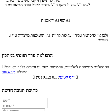
ניתן להתייעץ ולקבל משוב על המתכון.
ה-AI שלנו?
ה-AI שלנו? מ
שף
רוצים לקבל עזרה מ
דיאטנית
שף AI
דיאטנית AI
ולכן אין להסתמך עליהן, עלולות להיות
ההמלצות מיוצרות ע"י

AI
טעויות
התפלגות ערך תזונתי במתכון
התפלגות ערך תזונתי במתכון

ההתפלגות מתייחסת לחלבונים, פחמימות, שומנים וסיבים בלבד ולא לכל
סיבים
.
הטבלה.
קרא עוד
פחמימות
חלבונים
שומנים
תזונתיים

: 0.1 (0.12 נטו)
יחס קטוגני

10.2%
8.5%
10.4%
70.9%
כתיבת תגובה חדשה