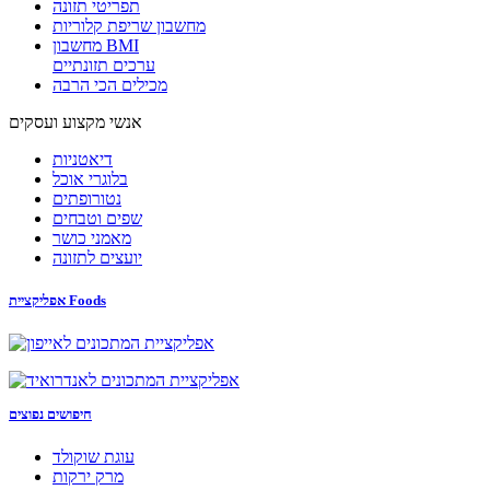
תפריטי תזונה
מחשבון שריפת קלוריות
מחשבון BMI
ערכים תזונתיים
מכילים הכי הרבה
אנשי מקצוע ועסקים
דיאטניות
בלוגרי אוכל
נטורופתים
שפים וטבחים
מאמני כושר
יועצים לתזונה
אפליקציית Foods
חיפושים נפוצים
עוגת שוקולד
מרק ירקות