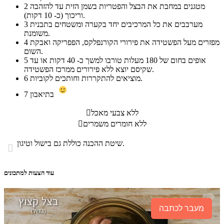
מטגנים במחבת את הבצל והפטריות בשמן הזית עד להזהבה
2
וריכוך (כ- 10 דקות).
מערבבים את כל המרכיבים יחד בקערה ומשטחים בתבנית
3
משומנת.
מפזרים מעל הפשטידה את פירורי הקורנפלקס, הפפריקה ואבקת
4
השום.
אופים בחום של 180 מעלות טורבו למשך כ- 40 דקות או עד
5
שקיסם יוצא ללא פירורים ממרכז הפשטידה.
מוציאים להתקררות וחותכים לקוביות.
6
בתיאבון
7
ללא צבעי מאכל

ללא חומרים משמרים

שיטת ההכנה כוללת גם בישול וטיגון.

עוד הצעות למתכונים
מעבר לכתבה