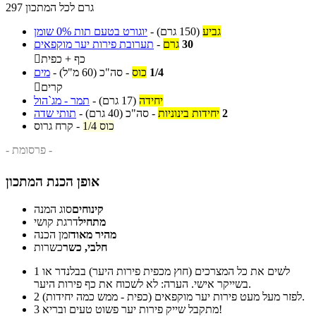
297 גרם לכל המתכון
גביע
(150 גרם)
-
יוגורט בטעם תות 0% שומן
30
גרם
-
תערובת פירות יער מוקפאים
כף + כפית

1/4
כוס
-
סה"כ
(60 מ"ל)
-
מים
קרים

יחידה
(17 גרם)
-
תמר - מג`הול
2
יחידות בינוניות
-
סה"כ
(40 גרם)
-
תותי שדה
1/4 כוס
-
קרח גרוס
- פרסומת -
אופן הכנת המתכון
קינוחים
סוג המנה
מתחיל
דרגת קושי
מהיר מאוד
זמן הכנה
חלבי, כשר
כשרות
לשים את כל המצרכים (חוץ מכפית פירות היער) בבלנדר או
1
בשייקר אישי. הערה: לא לשכוח את כף פירות היער.
לפזר מעל מעט פירות יער מוקפאים (כפית - ממש כמה יחידות).
2
מתקבל שייק פירות יער פשוט טעים ובריא!
3