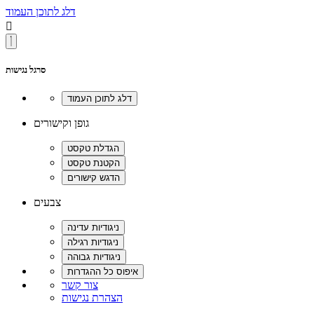
דלג לתוכן העמוד

סרגל נגישות
גופן וקישורים
צבעים
צור קשר
הצהרת נגישות