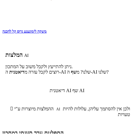
משקה לימונענע גרוס קל להכנה
המלצות
AI
ניתן להתייעץ ולקבל משוב על המתכון.
ה-AI שלנו?
ה-AI שלנו? מ
שף
רוצים לקבל עזרה מ
דיאטנית
שף AI
דיאטנית AI
ולכן אין להסתמך עליהן, עלולות להיות
ההמלצות מיוצרות ע"י

AI
טעויות
התפלגות ערך תזונתי במתכון