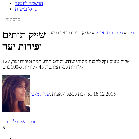
הרשמה לוובינר
סרגל נגישות
- פרסומת -
שייק תותים
בית
»
מתכונים ואוכל
»
שייק תותים ופירות יער
ופירות יער
שייק טעים וקל להכנה מתותי שדה, יוגורט תות, תמר ופירות יער, 127
קלוריות לכל המתכון, 43 קלוריות ל-100 גרם
, 16.12.2015
, אוהבת לבשל ולאפות
שגית מלכי
תגובות

שלח לחבר

5