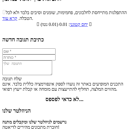
התפלגות ערך תזונתי במתכון

ההתפלגות מתייחסת לחלבונים, פחמימות, שומנים וסיבים בלבד ולא לכל
סיבים
.
הטבלה.
קרא עוד
פחמימות
חלבונים
שומנים
תזונתיים

: 0.01 (0.01 נטו)
יחס קטוגני

5.7%
1.1%
22.7%
70.5%
כתיבת תגובה חדשה
שלח תגובה
התכנים המופיעים באתר זה נועדו לספק אינפורמציה כללית בלבד. אינם
מהווים המלצה, תחליף להתייעצות עם מומחה או קבלת ייעוץ רפואי.
לא כדאי לפספס...
הניוזלטר שלנו
נרשמים לניוזלטר שלנו ומקבלים מתנה
חוברת מתכונים מהירים לדיאטה!