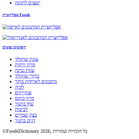
יועצים לתזונה
אפליקציית Foods
חיפושים נפוצים
עוגת שוקולד
מרק ירקות
עוגת גבינה
כדורי שוקולד
מתכונים לארוחת בוקר
לזניה
פנקייקים
מרק כתום
עוף בתנור
לביבות
בצק שמרים
דגים בתנור
©FoodsDictionary 2026, כל הזכויות שמורות