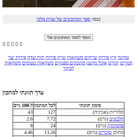
כנסו:
ספר המתכונים של שגית מלכי





טחינה
קיץ
פירות
שייקים
משקאות
שייק פירות
תות שדה
פירות יער
תמרים
יוגורט
אוכל מרענן
מתכונים מפנקים
משקאות טעימים
משקאות
לבוקר
ערך תזונתי למתכון
סימון תזונתי
לכל המתכון
ל-100 גרם
קלוריות (אנרגיה)
127
43
חלבונים
(גרם)
7.72
2.6
פחמימות
(גרם)
24
8
מתוכן
סוכרים
(גרם)
13.26
4.46