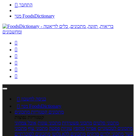
התחבר

מנוי FoodsDictionary






כניסה לחשבון

מנוי FoodsDictionary

מתכונים
קטגוריות מתכונים
קטגוריות נפוצות
מתכוני סלטים
מתכוני פשטידות
מתכוני עוגות
אוכל צמחוני
מתכונים לטבעוניים
אפייה
מוקפץ
עוגיות
פסטה
מתכוני עוף
מתכוני
בשר
מתכוני ילדים
מרקים
מתכונים ללא גלוטן
מתכונים לסוכרתיים