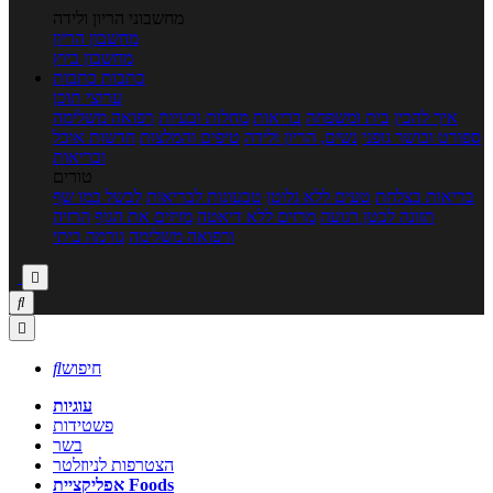
מחשבוני הריון ולידה
מחשבון הריון
מחשבון ביוץ
כתבות
כתבות
ערוצי תוכן
איך להכין
בית ומשפחה
בריאות
מחלות ובעיות
רפואה משלימה
ספורט וכושר גופני
נשים, הריון ולידה
טיפים והמלצות
חדשות אוכל
ובריאות
טורים
בריאות בצלחת
טעים ללא גלוטן
טבעונות לבריאות
לבשל כמו שף
תזונה לבטן רגועה
מרזים ללא דיאטה
מזיזים את הגוף
הרזיה
ורפואה משלימה
גורמה ביתי



חיפוש

עוגיות
פשטידות
בשר
הצטרפות לניוזלטר
אפליקציית Foods