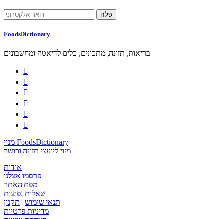
FoodsDictionary
בריאות, תזונה, מתכונים, כלים לדיאטה ומחשבונים






מנוי FoodsDictionary
מנוי ליועצי תזונה וכושר
אודות
פרסמו אצלנו
מפת האתר
שאלות נפוצות
תנאי שימוש
|
תקנון
מדיניות פרטיות