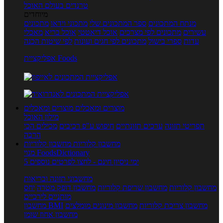
טרנדים בעולם האוכל
מיוחדים
מנתח המתכונים
ספר המתכונים שלי
מתכוני וידאו
מתכונים
עשירים
מתכונים לפי מצרכים
אוכל דיאטטי
אוכל בריא
מאכלי
עדות
ספרי בישול
מתכונים לפי חגים ועונות
לפי שיטות הכנה
אפליקציית Foods
מוצרים ומאכלים
מוצרים ומאכלים
מילון האוכל
תפריטי תזונה
ערכים תזונתיים
חיפוש ע"פ רכיבים
מכילים הכי
הרבה
מחשבון קלוריות
מחשבון קלוריות
מנוי FoodsDictionary
5 ימי ניסיון חינם - לחצו לפרטים נוספים
מחשבוני תזונה ובריאות
מחשבון קלוריות
מחשבון שריפת קלוריות
מחשבון דופק מטרה
יחס
מותניים לירכיים
מחשבון צריכת קלוריות
מחשבון מינונים מומלצים
מחשבון BMI
מחשבון אחוז שומן