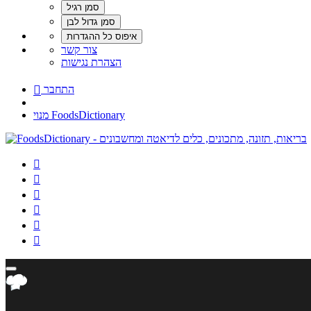
צור קשר
הצהרת נגישות
התחבר

מנוי FoodsDictionary





