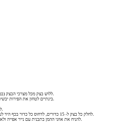
ללוש בצק מכל מצרכי הבצק (במיקסר או ידנית), לעטוף בניילון נצמד ולהכניס למקרר למשך כשעה.
בינתיים לטחון את הפירות יבשים במעבד מזון (כל אחד לחוד), ולחלק את התמרים לכדורים קטנים.
לכל חלק בצק להצמיד פרי יבש אחר ולעבד עד שמתקבל צבע אחיד.
לחלק כל בצק ל- 15 כדורים, לדחוס כל כדור בכף היד לעיגול, להניח כדור תמר, לסגור לצורת אוזן המן וכך לעשות עם כולם.
להניח את אוזני ההמן בתבנית עם נייר אפייה ולאפות בתנור שחומם מראש לחום של 180 מעלות למשך כ- 20 דקות.