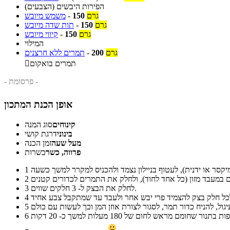
הפירות היבשים (הצבעים)
גרם
150
-
משמש מיובש
גרם
150
-
תות שדה מיובש
גרם
150
-
קיווי מיובש
המילוי
גרם
200
-
תמרים ללא חרצנים
תמרים בואקום

- פרסומת -
אופן הכנת המתכון
קינוחים
סוג המנה
בינוני
דרגת קושי
מעל שעה
זמן הכנה
פרווה, כשר
כשרות
1
2
לחלק את הבצק ל- 3 חלקים שווים.
3
4
5
6