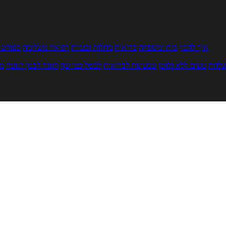
איך להכין
בית ומשפחה
בריאות
מחלות ובעיות
רפואה משלימה
ספורט ו
צלחת
טעים ללא גלוטן
טבעונות לבריאות
לבשל כמו שף
תזונה לבטן רגועה
מר