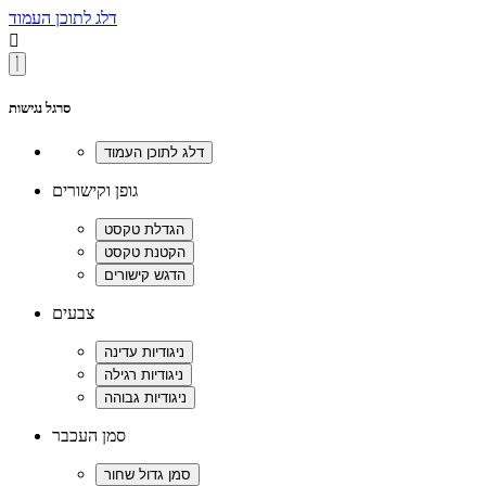
דלג לתוכן העמוד

סרגל נגישות
גופן וקישורים
צבעים
סמן העכבר