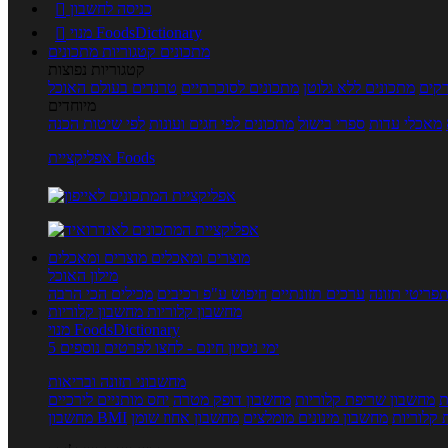
כניסה לחשבון

מנוי FoodsDictionary

מתכונים
קטגוריות מתכונים
קטגוריות נפוצות
קים
מתכונים ללא גלוטן
מתכונים לסוכרתיים
טרנדים בעולם האוכל
מיוחדים
מאכלי עדות
ספרי בישול
מתכונים לפי חגים ועונות
לפי שיטות הכנה
אפליקציית Foods
מוצרים ומאכלים
מוצרים ומאכלים
מילון האוכל
פריטי תזונה
ערכים תזונתיים
חיפוש ע"פ רכיבים
מכילים הכי הרבה
מחשבון קלוריות
מחשבון קלוריות
מנוי FoodsDictionary
5 ימי ניסיון חינם - לחצו לפרטים נוספים
מחשבוני תזונה ובריאות
ת
מחשבון שריפת קלוריות
מחשבון דופק מטרה
יחס מותניים לירכיים
 קלוריות
מחשבון מינונים מומלצים
מחשבון אחוז שומן
מחשבון BMI