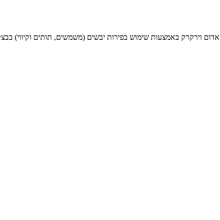
רק באמצעות שימוש בפירות יבשים (משמשים, תותים וקיווי) בבצק המעניקים את הצבע הנהדר, 134 