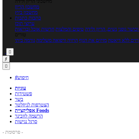
מחשבוני הריון ולידה
מחשבון הריון
מחשבון ביוץ
כתבות
כתבות
ערוצי תוכן
כושר גופני
נשים, הריון ולידה
טיפים והמלצות
חדשות אוכל ובריאות
טורים
זים ללא דיאטה
מזיזים את הגוף
הרזיה ורפואה משלימה
גורמה ביתי



חיפוש

עוגיות
פשטידות
בשר
הצטרפות לניוזלטר
אפליקציית Foods
הרשמה לוובינר
סרגל נגישות
- פרסומת -