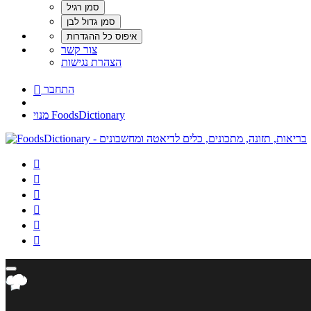
צור קשר
הצהרת נגישות
התחבר

מנוי FoodsDictionary





