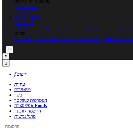
מחשבוני הריון ולידה
מחשבון הריון
מחשבון ביוץ
כתבות
כתבות
ערוצי תוכן
כושר גופני
נשים, הריון ולידה
טיפים והמלצות
חדשות אוכל ובריאות
טורים
זים ללא דיאטה
מזיזים את הגוף
הרזיה ורפואה משלימה
גורמה ביתי



חיפוש

עוגיות
פשטידות
בשר
הצטרפות לניוזלטר
אפליקציית Foods
הרשמה לוובינר
סרגל נגישות
- פרסומת -