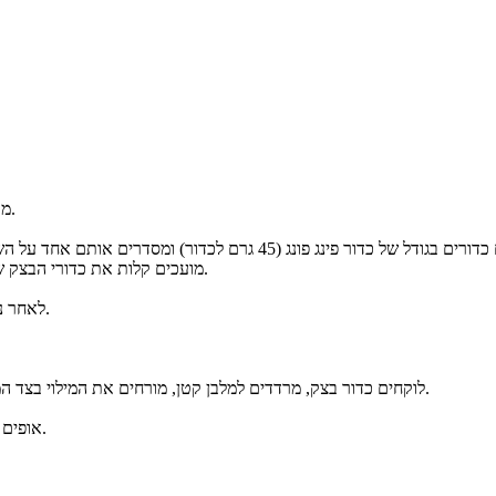
מערבבים היטב את כל מצרכי הבצק (את המים בהדרגה לפי הצורך).
מועכים קלות את כדורי הבצק שיכוסו בשמן (כיסוי השמן הינו במקום החמאה או המרגרינה בבצק).
לאחר ניקוי התרד (הוצאת העוקץ ושטיפתו), מרתיחים מים וחולטים אותו.
לוקחים כדור בצק, מרדדים למלבן קטן, מורחים את המילוי בצד המלבן ומגלגלים לרולדה קטנה. לאחר מכן מגלגלים שוב לצורת ברלה.
אופים בחום של 170 מעלות למשך כחצי שעה עד שהבורקסים משחימים.