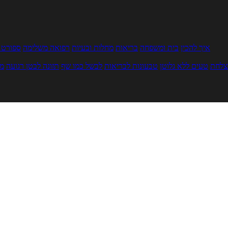
איך להכין
בית ומשפחה
בריאות
מחלות ובעיות
רפואה משלימה
ספורט ו
צלחת
טעים ללא גלוטן
טבעונות לבריאות
לבשל כמו שף
תזונה לבטן רגועה
מר