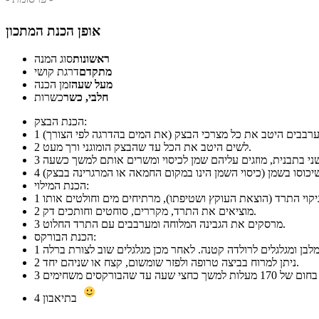
אופן הכנת המתכון
ראשונות
סוג המנה
מתקדם
דרגת קושי
מעל שעה
זמן הכנה
חלבי, כשר
כשרות
הכנת הבצק:
1
לשים היטב את הכל עד שהבצק הומוגני ורך מעט.
2
3
4
הכנת המילוי:
1
מוציאים את התרד, מקררים, סוחטים וחותכים דק.
2
מרסקים את הגבינה המלוחה ומערבבים עם התרד החלוט.
3
הכנת הבורקס:
1
ניתן למרוח בביצה טרופה ולפזר שומשום, קצח או שניהם יחד.
2
3
בתיאבון
4