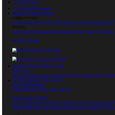
כניסה לחשבון

מנוי FoodsDictionary

מתכונים
קטגוריות מתכונים
קטגוריות נפוצות
קים
מתכונים ללא גלוטן
מתכונים לסוכרתיים
טרנדים בעולם האוכל
מיוחדים
מאכלי עדות
ספרי בישול
מתכונים לפי חגים ועונות
לפי שיטות הכנה
אפליקציית Foods
מוצרים ומאכלים
מוצרים ומאכלים
מילון האוכל
פריטי תזונה
ערכים תזונתיים
חיפוש ע"פ רכיבים
מכילים הכי הרבה
מחשבון קלוריות
מחשבון קלוריות
מנוי FoodsDictionary
5 ימי ניסיון חינם - לחצו לפרטים נוספים
מחשבוני תזונה ובריאות
ת
מחשבון שריפת קלוריות
מחשבון דופק מטרה
יחס מותניים לירכיים
 קלוריות
מחשבון מינונים מומלצים
מחשבון אחוז שומן
מחשבון BMI