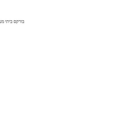
בורקס ביתי מעולה במילוי תר