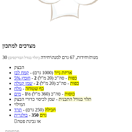
מצרכים למתכון
30 מנות/יחידות, 67 גרם למנה\יחידה
(תלוי בגודל הבורקסים)
הבצק
אריזת נייר
(1000 גרם)
-
קמח לבן
כפות
-
סה"כ
(20 מ"ל)
2
-
חומץ 5%
כפות
-
סה"כ
(20 מ"ל)
2
-
שמן קנולה
כף שטוחה
-
מלח
כוסות
-
סה"כ
(360 מ"ל)
1½
-
מים
תלוי בגודל התבנית
-
שמן לכיסוי כדורי הבצק
המילוי
חבילה
(250 גרם)
-
תרד
גרם
350
-
בולגרית
או גבינת פטה

- פרסומת -