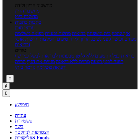
מחשבוני הריון ולידה
מחשבון הריון
מחשבון ביוץ
כתבות
כתבות
ערוצי תוכן
איך להכין
בית ומשפחה
בריאות
מחלות ובעיות
רפואה משלימה
ספורט וכושר גופני
נשים, הריון ולידה
טיפים והמלצות
חדשות אוכל
ובריאות
טורים
בריאות בצלחת
טעים ללא גלוטן
טבעונות לבריאות
לבשל כמו שף
תזונה לבטן רגועה
מרזים ללא דיאטה
מזיזים את הגוף
הרזיה
ורפואה משלימה
גורמה ביתי



חיפוש

עוגיות
פשטידות
בשר
הצטרפות לניוזלטר
אפליקציית Foods