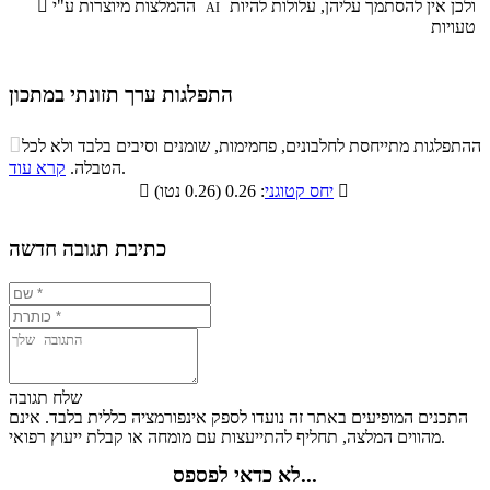
ולכן אין להסתמך עליהן, עלולות להיות
ההמלצות מיוצרות ע"י

AI
טעויות
התפלגות ערך תזונתי במתכון
התפלגות ערך תזונתי במתכון

ההתפלגות מתייחסת לחלבונים, פחמימות, שומנים וסיבים בלבד ולא לכל
סיבים
.
הטבלה.
קרא עוד
פחמימות
חלבונים
שומנים
תזונתיים

: 0.26 (0.26 נטו)
יחס קטוגני

1.4%
20.2%
14.1%
64.3%
כתיבת תגובה חדשה
שלח תגובה
התכנים המופיעים באתר זה נועדו לספק אינפורמציה כללית בלבד. אינם
מהווים המלצה, תחליף להתייעצות עם מומחה או קבלת ייעוץ רפואי.
לא כדאי לפספס...