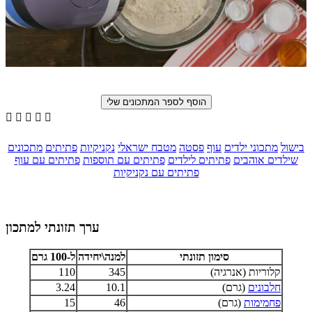





בישול
מתכוני ילדים
עוף
פסטה
מטבח ישראלי
נקניקיות
פתיתים
מתכונים
שילדים אוהבים
פתיתים לילדים
פתיתים עם תוספות
פתיתים עם עוף
פתיתים עם נקניקיות
ערך תזונתי למתכון
סימון תזונתי
למנה\יחידה
ל-100 גרם
קלוריות (אנרגיה)
345
110
חלבונים
(גרם)
10.1
3.24
פחמימות
(גרם)
46
15