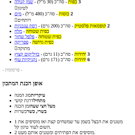
3
כפות
-
סה"כ
(30 מ"ל)
-
שמן קנולה
לטיגון

2
כוסות
-
סה"כ
(480 מ"ל)
-
מים
רותחים

2
קופסאות פלסטיק
-
סה"כ
(200 גרם)
-
רסק עגבניות
כפית שטוחה
-
מלח
כפית שטוחה
-
פלפל שחור
כפית גדושה
-
פפריקה
מתוקה

3
יחידות
-
סה"כ
(11 גרם)
-
בזיליקום קצוץ
6
יחידות
-
סה"כ
(171 גרם)
-
נקניקיות עוף
- פרסומת -
אופן הכנת המתכון
עיקריות
סוג המנה
מתחיל
דרגת קושי
מעל חצי שעה
זמן הכנה
בשרי, כשר
כשרות
מטגנים את הבצל בשמן עד שמשחים קצת ואז מוסיפים את
1
השום לעוד טיגון קל.
מוסיפים את הפתיתים ומטגנים אותם מעט.
2