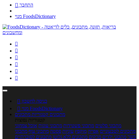
התחבר

מנוי FoodsDictionary






כניסה לחשבון

מנוי FoodsDictionary

מתכונים
קטגוריות מתכונים
קטגוריות נפוצות
מתכוני סלטים
מתכוני פשטידות
מתכוני עוגות
אוכל צמחוני
מתכונים לטבעוניים
אפייה
מוקפץ
עוגיות
פסטה
מתכוני עוף
מתכוני
בשר
מתכוני ילדים
מרקים
מתכונים ללא גלוטן
מתכונים לסוכרתיים