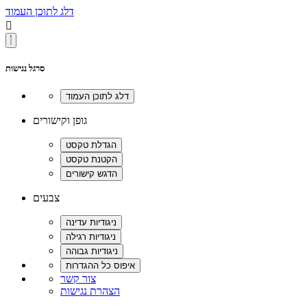
דלג לתוכן העמוד

סרגל נגישות
גופן וקישורים
צבעים
צור קשר
הצהרת נגישות