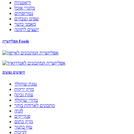
דיאטניות
בלוגרי אוכל
נטורופתים
שפים וטבחים
מאמני כושר
יועצים לתזונה
אפליקציית Foods
חיפושים נפוצים
עוגת שוקולד
מרק ירקות
עוגת גבינה
כדורי שוקולד
מתכונים לארוחת בוקר
לזניה
פנקייקים
מרק כתום
עוף בתנור
לביבות