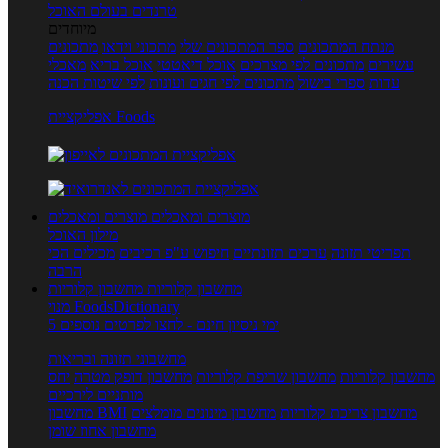
טרנדים בעולם האוכל
מיוחדים
מנתח המתכונים
ספר המתכונים שלי
מתכוני וידאו
מתכונים
עשירים
מתכונים לפי מצרכים
אוכל דיאטטי
אוכל בריא
מאכלי
עדות
ספרי בישול
מתכונים לפי חגים ועונות
לפי שיטות הכנה
אפליקציית Foods
מוצרים ומאכלים
מוצרים ומאכלים
מילון האוכל
תפריטי תזונה
ערכים תזונתיים
חיפוש ע"פ רכיבים
מכילים הכי
הרבה
מחשבון קלוריות
מחשבון קלוריות
מנוי FoodsDictionary
5 ימי ניסיון חינם - לחצו לפרטים נוספים
מחשבוני תזונה ובריאות
מחשבון קלוריות
מחשבון שריפת קלוריות
מחשבון דופק מטרה
יחס
מותניים לירכיים
מחשבון צריכת קלוריות
מחשבון מינונים מומלצים
מחשבון BMI
מחשבון אחוז שומן