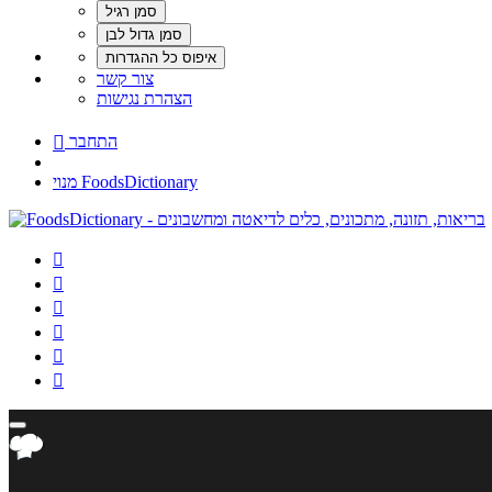
צור קשר
הצהרת נגישות
התחבר

מנוי FoodsDictionary





