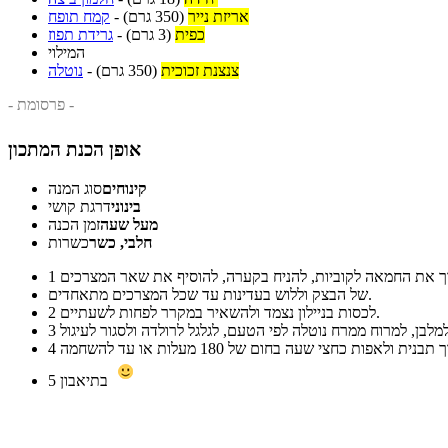
אריזת נייר
(350 גרם)
-
קמח תופח
כפית
(3 גרם)
-
גרידת תפוז
המילוי
צנצנת זכוכית
(350 גרם)
-
נוטלה
- פרסומת -
אופן הכנת המתכון
קינוחים
סוג המנה
בינוני
דרגת קושי
מעל שעה
זמן הכנה
חלבי, כשר
כשרות
 את החמאה לקוביות, להניח בקערה, להוסיף את שאר המצרכים
1
של הבצק וללוש בעדינות עד שכל המצרכים מתאחדים.
לכסות בניילון נצמד ולהשאיר במקרר לפחות לשעתיים.
2
3
4
בתיאבון
5