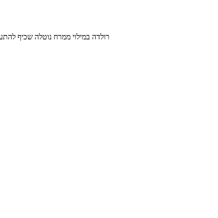
רולדה במילוי ממרח נוטלה שכיף להתענג עליה עם כוס קפה בסו