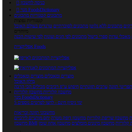
כניסה לחשבון

מנוי FoodsDictionary

מתכונים
קטגוריות מתכונים
קטגוריות נפוצות
קים
מתכונים ללא גלוטן
מתכונים לסוכרתיים
טרנדים בעולם האוכל
מיוחדים
מאכלי עדות
ספרי בישול
מתכונים לפי חגים ועונות
לפי שיטות הכנה
אפליקציית Foods
מוצרים ומאכלים
מוצרים ומאכלים
מילון האוכל
פריטי תזונה
ערכים תזונתיים
חיפוש ע"פ רכיבים
מכילים הכי הרבה
מחשבון קלוריות
מחשבון קלוריות
מנוי FoodsDictionary
5 ימי ניסיון חינם - לחצו לפרטים נוספים
מחשבוני תזונה ובריאות
ת
מחשבון שריפת קלוריות
מחשבון דופק מטרה
יחס מותניים לירכיים
 קלוריות
מחשבון מינונים מומלצים
מחשבון אחוז שומן
מחשבון BMI