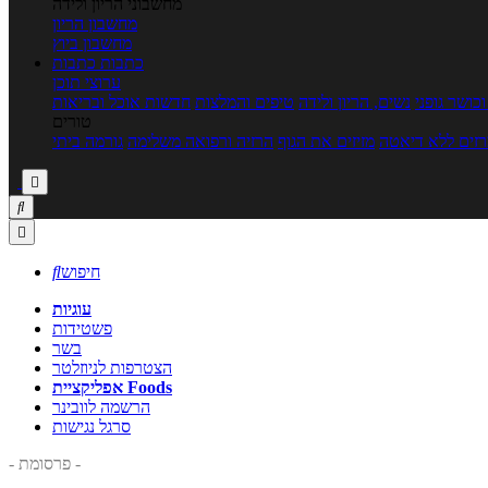
מחשבוני הריון ולידה
מחשבון הריון
מחשבון ביוץ
כתבות
כתבות
ערוצי תוכן
כושר גופני
נשים, הריון ולידה
טיפים והמלצות
חדשות אוכל ובריאות
טורים
זים ללא דיאטה
מזיזים את הגוף
הרזיה ורפואה משלימה
גורמה ביתי



חיפוש

עוגיות
פשטידות
בשר
הצטרפות לניוזלטר
אפליקציית Foods
הרשמה לוובינר
סרגל נגישות
- פרסומת -