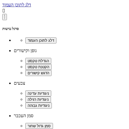
דלג לתוכן העמוד

סרגל נגישות
גופן וקישורים
צבעים
סמן העכבר