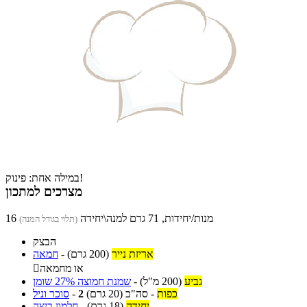
במילה אחת: פינוק!
מצרכים למתכון
16 מנות/יחידות, 71 גרם למנה\יחידה
(תלוי בגודל המנה)
הבצק
אריזת נייר
(200 גרם)
-
חמאה
או מחמאה

גביע
(200 מ"ל)
-
שמנת חמוצה 27% שומן
כפות
-
סה"כ
(20 גרם)
2
-
סוכר וניל
יחידה
(18 גרם)
-
חלמון ביצה