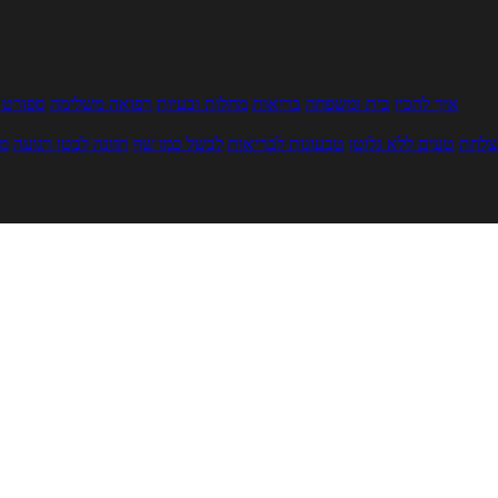
איך להכין
בית ומשפחה
בריאות
מחלות ובעיות
רפואה משלימה
ספורט ו
צלחת
טעים ללא גלוטן
טבעונות לבריאות
לבשל כמו שף
תזונה לבטן רגועה
מר