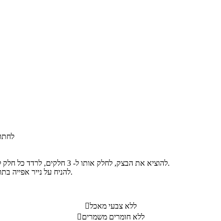
לחתוך
להוציא את הבצק, לחלק אותו ל- 3 חלקים, לרדד כל חלק למלבן, למרוח ממרח נוטלה לפי הטעם, לגלגל לרולדה ולסגור לעיגול.
להניח על נייר אפייה בתוך תבנית ולאפות כחצי שעה בחום של 180 מעלות או עד להשחמה.
ללא צבעי מאכל

ללא חומרים משמרים
