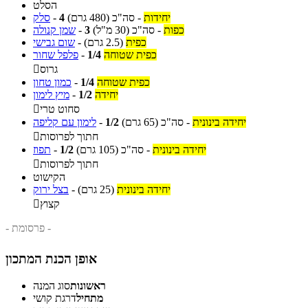
הסלט
יחידות
-
סה"כ
(480 גרם)
4
-
סלק
כפות
-
סה"כ
(30 מ"ל)
3
-
שמן קנולה
כפית
(2.5 גרם)
-
שום גבישי
כפית שטוחה
1/4
-
פלפל שחור
גרוס

כפית שטוחה
1/4
-
כמון טחון
יחידה
1/2
-
מיץ לימון
סחוט טרי

יחידה בינונית
-
סה"כ
(65 גרם)
1/2
-
לימון עם קליפה
חתוך לפרוסות

יחידה בינונית
-
סה"כ
(105 גרם)
1/2
-
תפוז
חתוך לפרוסות

הקישוט
יחידה בינונית
(25 גרם)
-
בצל ירוק
קצוץ

- פרסומת -
אופן הכנת המתכון
ראשונות
סוג המנה
מתחיל
דרגת קושי