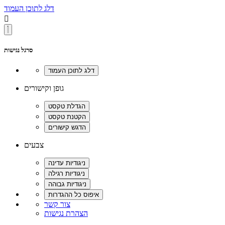
דלג לתוכן העמוד

סרגל נגישות
גופן וקישורים
צבעים
צור קשר
הצהרת נגישות