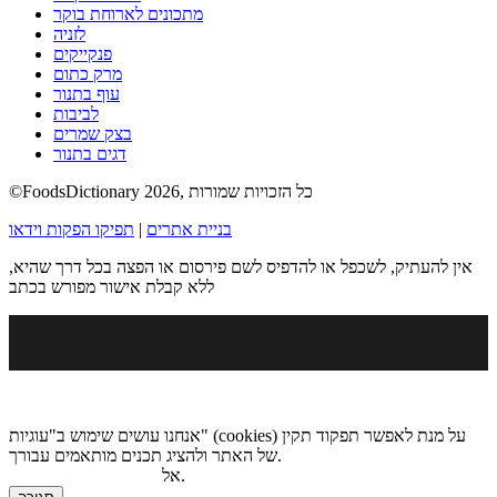
מתכונים לארוחת בוקר
לזניה
פנקייקים
מרק כתום
עוף בתנור
לביבות
בצק שמרים
דגים בתנור
©FoodsDictionary 2026, כל הזכויות שמורות
בניית אתרים
|
תפיקו הפקות וידאו
אין להעתיק, לשכפל או להדפיס לשם פירסום או הפצה בכל דרך שהיא,
ללא קבלת אישור מפורש בכתב
אנחנו עושים שימוש ב"עוגיות" (cookies) על מנת לאפשר תפקוד תקין
של האתר ולהציג תכנים מותאמים עבורך.
.
אל
מדיניות הגנת הפרטיות