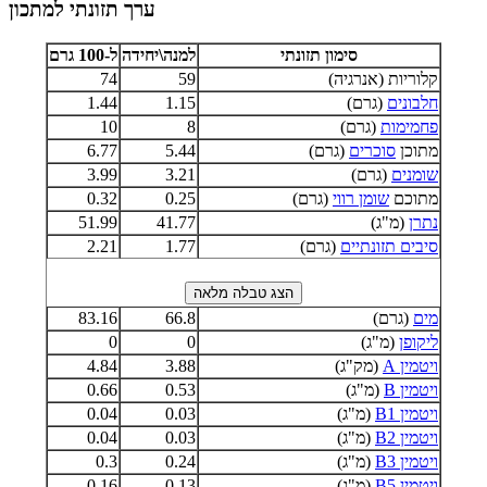
ערך תזונתי למתכון
סימון תזונתי
למנה\יחידה
ל-100 גרם
קלוריות (אנרגיה)
59
74
חלבונים
(גרם)
1.15
1.44
פחמימות
(גרם)
8
10
מתוכן
סוכרים
(גרם)
5.44
6.77
שומנים
(גרם)
3.21
3.99
מתוכם
שומן רווי
(גרם)
0.25
0.32
נתרן
(מ"ג)
41.77
51.99
סיבים תזונתיים
(גרם)
1.77
2.21
מים
(גרם)
66.8
83.16
ליקופן
(מ"ג)
0
0
ויטמין A
(מק"ג)
3.88
4.84
ויטמין B
(מ"ג)
0.53
0.66
ויטמין B1
(מ"ג)
0.03
0.04
ויטמין B2
(מ"ג)
0.03
0.04
ויטמין B3
(מ"ג)
0.24
0.3
ויטמין B5
(מ"ג)
0.13
0.16