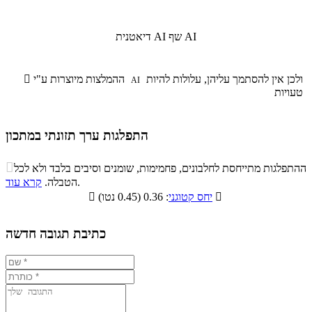
שף AI
דיאטנית AI
ולכן אין להסתמך עליהן, עלולות להיות
ההמלצות מיוצרות ע"י

AI
טעויות
התפלגות ערך תזונתי במתכון
התפלגות ערך תזונתי במתכון

ההתפלגות מתייחסת לחלבונים, פחמימות, שומנים וסיבים בלבד ולא לכל
סיבים
.
הטבלה.
קרא עוד
פחמימות
חלבונים
שומנים
תזונתיים

: 0.36 (0.45 נטו)
יחס קטוגני

12.7%
23%
8.3%
56%
כתיבת תגובה חדשה