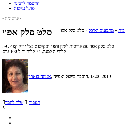
הרשמה לוובינר
סרגל נגישות
- פרסומת -
סלט סלק אפוי
בית
»
מתכונים ואוכל
»
סלט סלק אפוי
סלט סלק אפוי עם פרוסות לימון ותפוז ובקישוט בצל ירוק קצוץ, 59
קלוריות למנה, 74 קלוריות ל-100 גרם
, 13.06.2019
, חובבת בישול ואפייה
אמונה בוארון
תגובות

שלח לחבר

5