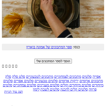
כנסו:
ספר המתכונים של אמונה בוארון





אפייה
סלטים
מתכונים לצמחוניים
מתכונים לטבעוניים
סלט סלק
סלק
מתכונים אדומים
ירקות אדומים
סלטים טבעוניים
סלטים אפויים
סלטים
מיוחדים
סלטים מיוחדים וקלים
סלטים מעניינים
סלטים צמחוניים
סלטים
פרווה
סלטים קלים להכנה
סלטים לשבת
לימון
הצג עוד תגיות