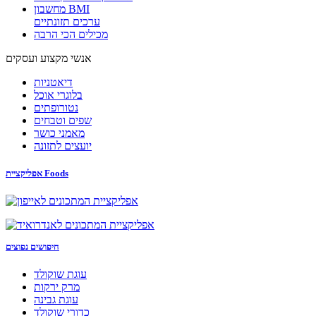
מחשבון BMI
ערכים תזונתיים
מכילים הכי הרבה
אנשי מקצוע ועסקים
דיאטניות
בלוגרי אוכל
נטורופתים
שפים וטבחים
מאמני כושר
יועצים לתזונה
אפליקציית Foods
חיפושים נפוצים
עוגת שוקולד
מרק ירקות
עוגת גבינה
כדורי שוקולד