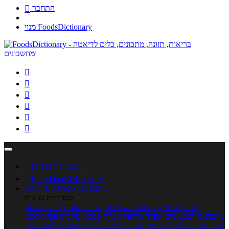
התחבר

מנוי FoodsDictionary






כניסה לחשבון

מנוי FoodsDictionary

מתכונים
קטגוריות מתכונים
קטגוריות נפוצות
מתכוני סלטים
מתכוני פשטידות
מתכוני עוגות
אוכל צמחוני
מתכונים לטבעוניים
אפייה
מוקפץ
עוגיות
פסטה
מתכוני עוף
מתכוני
בשר
מתכוני ילדים
מרקים
מתכונים ללא גלוטן
מתכונים לסוכרתיים