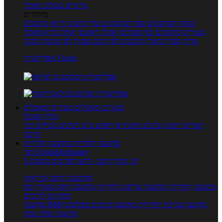
טרנדים בעולם האוכל
מיוחדים
מנתח המתכונים
ספר המתכונים שלי
מתכוני וידאו
מתכונים
עשירים
מתכונים לפי מצרכים
אוכל דיאטטי
אוכל בריא
מאכלי
עדות
ספרי בישול
מתכונים לפי חגים ועונות
לפי שיטות הכנה
אפליקציית Foods
מוצרים ומאכלים
מוצרים ומאכלים
מילון האוכל
תפריטי תזונה
ערכים תזונתיים
חיפוש ע"פ רכיבים
מכילים הכי
הרבה
מחשבון קלוריות
מחשבון קלוריות
מנוי FoodsDictionary
5 ימי ניסיון חינם - לחצו לפרטים נוספים
מחשבוני תזונה ובריאות
מחשבון קלוריות
מחשבון שריפת קלוריות
מחשבון דופק מטרה
יחס
מותניים לירכיים
מחשבון צריכת קלוריות
מחשבון מינונים מומלצים
מחשבון BMI
מחשבון אחוז שומן