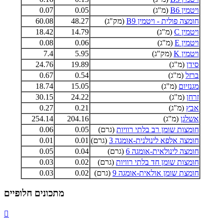
ויטמין B6
(מ"ג)
0.05
0.07
חומצה פולית - ויטמין B9
(מק"ג)
48.27
60.08
ויטמין C
(מ"ג)
14.79
18.42
ויטמין E
(מ"ג)
0.06
0.08
ויטמין K
(מק"ג)
5.95
7.4
סידן
(מ"ג)
19.89
24.76
ברזל
(מ"ג)
0.54
0.67
מגנזיום
(מ"ג)
15.05
18.74
זרחן
(מ"ג)
24.22
30.15
אבץ
(מ"ג)
0.21
0.27
אשלגן
(מ"ג)
204.16
254.14
חומצות שומן רב בלתי רוויות
(גרם)
0.05
0.06
חומצה אלפא לינולנית-אומגה 3
(גרם)
0.01
0.01
חומצה לינולאית-אומגה 6
(גרם)
0.04
0.05
חומצות שומן חד בלתי רוויות
(גרם)
0.02
0.03
חומצת שומן אולאית-אומגה 9
(גרם)
0.02
0.03
מתכונים חלופיים
