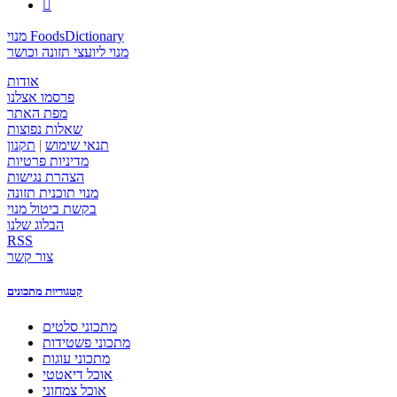

מנוי FoodsDictionary
מנוי ליועצי תזונה וכושר
אודות
פרסמו אצלנו
מפת האתר
שאלות נפוצות
תנאי שימוש
|
תקנון
מדיניות פרטיות
הצהרת נגישות
מנוי תוכנית תזונה
בקשת ביטול מנוי
הבלוג שלנו
RSS
צור קשר
קטגוריות מתכונים
מתכוני סלטים
מתכוני פשטידות
מתכוני עוגות
אוכל דיאטטי
אוכל צמחוני