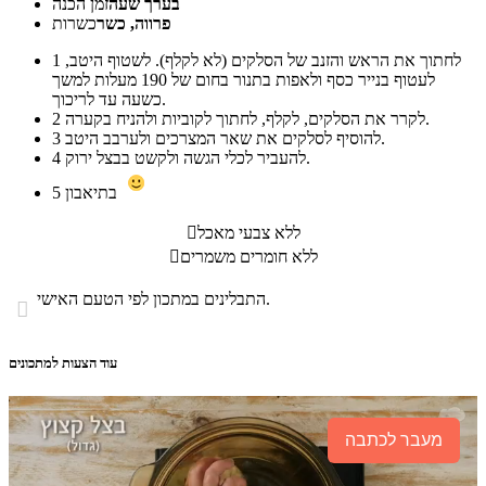
בערך שעה
זמן הכנה
פרווה, כשר
כשרות
לחתוך את הראש והזנב של הסלקים (לא לקלף). לשטוף היטב,
1
לעטוף בנייר כסף ולאפות בתנור בחום של 190 מעלות למשך
כשעה עד לריכוך.
לקרר את הסלקים, לקלף, לחתוך לקוביות ולהניח בקערה.
2
להוסיף לסלקים את שאר המצרכים ולערבב היטב.
3
להעביר לכלי הגשה ולקשט בבצל ירוק.
4
בתיאבון
5
ללא צבעי מאכל

ללא חומרים משמרים

התבלינים במתכון לפי הטעם האישי.

עוד הצעות למתכונים
מעבר לכתבה