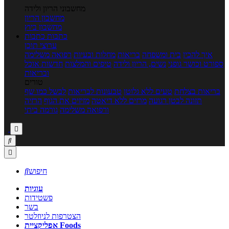
מחשבוני הריון ולידה
מחשבון הריון
מחשבון ביוץ
כתבות
כתבות
ערוצי תוכן
איך להכין
בית ומשפחה
בריאות
מחלות ובעיות
רפואה משלימה
ספורט וכושר גופני
נשים, הריון ולידה
טיפים והמלצות
חדשות אוכל
ובריאות
טורים
בריאות בצלחת
טעים ללא גלוטן
טבעונות לבריאות
לבשל כמו שף
תזונה לבטן רגועה
מרזים ללא דיאטה
מזיזים את הגוף
הרזיה
ורפואה משלימה
גורמה ביתי



חיפוש

עוגיות
פשטידות
בשר
הצטרפות לניוזלטר
אפליקציית Foods