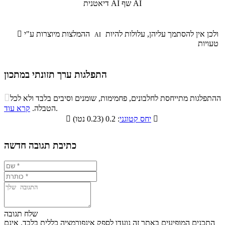
שף AI
דיאטנית AI
ולכן אין להסתמך עליהן, עלולות להיות
ההמלצות מיוצרות ע"י

AI
טעויות
התפלגות ערך תזונתי במתכון
התפלגות ערך תזונתי במתכון

ההתפלגות מתייחסת לחלבונים, פחמימות, שומנים וסיבים בלבד ולא לכל
סיבים
.
הטבלה.
קרא עוד
פחמימות
חלבונים
שומנים
תזונתיים

: 0.2 (0.23 נטו)
יחס קטוגני

9.6%
14.9%
7.6%
67.9%
כתיבת תגובה חדשה
שלח תגובה
התכנים המופיעים באתר זה נועדו לספק אינפורמציה כללית בלבד. אינם