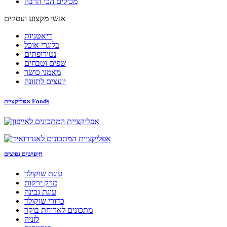
מכילים הכי הרבה
אנשי מקצוע ועסקים
דיאטניות
בלוגרי אוכל
נטורופתים
שפים וטבחים
מאמני כושר
יועצים לתזונה
אפליקציית Foods
חיפושים נפוצים
עוגת שוקולד
מרק ירקות
עוגת גבינה
כדורי שוקולד
מתכונים לארוחת בוקר
לזניה