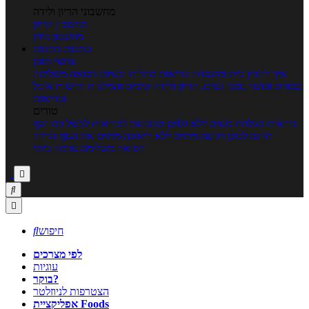
מחשבוני הריון ולידה
מחשבון הריון
מחשבון ביוץ
כתבות
כתבות
ערוצי תוכן
איך להכין
בית ומשפחה
בריאות
מחלות ובעיות
רפואה משלימה
ספורט וכושר גופני
נשים, הריון ולידה
טיפים והמלצות
חדשות אוכל
ובריאות
טורים
בריאות בצלחת
טעים ללא גלוטן
טבעונות לבריאות
לבשל כמו שף
תזונה לבטן רגועה
מרזים ללא דיאטה
מזיזים את הגוף
הרזיה
ורפואה משלימה
גורמה ביתי



חיפוש

לפי מצרכים
עוגיות
בוקר?
הצטרפות לניוזלטר
אפליקציית Foods