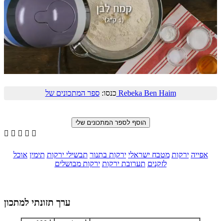
ספר המתכונים של Rebeka Ben Haim
כנסו:





אפייה
ירקות
מטבח ישראלי
ירקות בתנור
תבשילי ירקות
תימין
אוכל
לזקנים
תערובת ירקות
ירקות מבושלים
ערך תזונתי למתכון