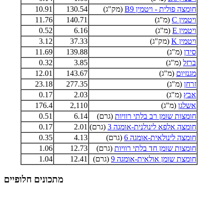
חומצה פולית - ויטמין B9
(מק"ג)
130.54
10.91
ויטמין C
(מ"ג)
140.71
11.76
ויטמין E
(מ"ג)
6.16
0.52
ויטמין K
(מק"ג)
37.33
3.12
סידן
(מ"ג)
139.88
11.69
ברזל
(מ"ג)
3.85
0.32
מגנזיום
(מ"ג)
143.67
12.01
זרחן
(מ"ג)
277.35
23.18
אבץ
(מ"ג)
2.03
0.17
אשלגן
(מ"ג)
2,110
176.4
חומצות שומן רב בלתי רוויות
(גרם)
6.14
0.51
חומצה אלפא לינולנית-אומגה 3
(גרם)
2.01
0.17
חומצה לינולאית-אומגה 6
(גרם)
4.13
0.35
חומצות שומן חד בלתי רוויות
(גרם)
12.73
1.06
חומצת שומן אולאית-אומגה 9
(גרם)
12.41
1.04
מתכונים חלופיים