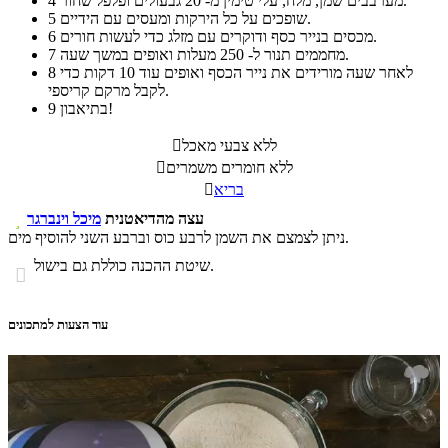
מערבבים שמן, מלח, עלי טימין מ- 20 גבעולים ופלפל שחור.
4
שופכים על כל הירקות ומעסים עם הידיים.
5
מכסים בנייר כסף ודוקרים עם מזלג כדי לעשות חורים.
6
מחממים תנור ל- 250 מעלות ואופים במשך שעה.
7
לאחר שעה מורידים את נייר הכסף ואופים עוד 10 דקות כדי
8
לקבל מרקם קריספי.
בתיאבון!
9
ללא צבעי מאכל

ללא חומרים משמרים

בריא

עצה מהדיאטנית
מיכל וינברגר

ניתן לצמצם את השמן לרבע כוס וברבע השני להוסיף מים.
שיטת ההכנה כוללת גם בישול.

עוד הצעות למתכונים