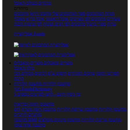
טרנדים בעולם האוכל
מיוחדים
מנתח המתכונים
ספר המתכונים שלי
מתכוני וידאו
מתכונים
עשירים
מתכונים לפי מצרכים
אוכל דיאטטי
אוכל בריא
מאכלי
עדות
ספרי בישול
מתכונים לפי חגים ועונות
לפי שיטות הכנה
אפליקציית Foods
מוצרים ומאכלים
מוצרים ומאכלים
מילון האוכל
תפריטי תזונה
ערכים תזונתיים
חיפוש ע"פ רכיבים
מכילים הכי
הרבה
מחשבון קלוריות
מחשבון קלוריות
מנוי FoodsDictionary
5 ימי ניסיון חינם - לחצו לפרטים נוספים
מחשבוני תזונה ובריאות
מחשבון קלוריות
מחשבון שריפת קלוריות
מחשבון דופק מטרה
יחס
מותניים לירכיים
מחשבון צריכת קלוריות
מחשבון מינונים מומלצים
מחשבון BMI
מחשבון אחוז שומן