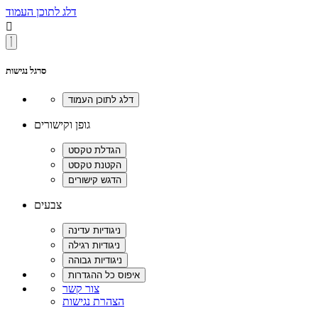
דלג לתוכן העמוד

סרגל נגישות
גופן וקישורים
צבעים
צור קשר
הצהרת נגישות