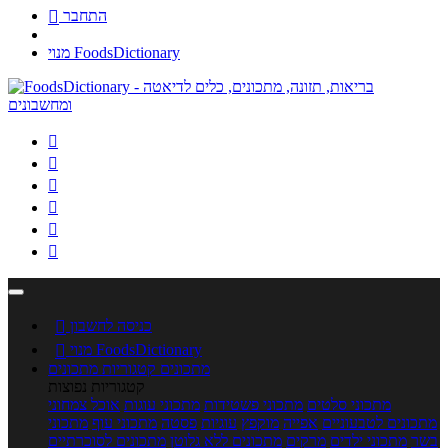
התחבר

מנוי FoodsDictionary






כניסה לחשבון

מנוי FoodsDictionary

מתכונים
קטגוריות מתכונים
קטגוריות נפוצות
מתכוני סלטים
מתכוני פשטידות
מתכוני עוגות
אוכל צמחוני
מתכונים לטבעוניים
אפייה
מוקפץ
עוגיות
פסטה
מתכוני עוף
מתכוני
בשר
מתכוני ילדים
מרקים
מתכונים ללא גלוטן
מתכונים לסוכרתיים