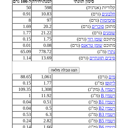
סימון תזונתי
למנה\יחידה
ל-100 גרם
קלוריות (אנרגיה)
598
50
חלבונים
(גרם)
10.83
0.91
פחמימות
(גרם)
97
8
מתוכן
סוכרים
(גרם)
20.2
1.69
שומנים
(גרם)
21.22
1.77
מתוכם
שומן רווי
(גרם)
1.75
0.15
מתוכם
שומן טראנס
(גרם)
0.08
0.01
נתרן
(מ"ג)
778.72
65.09
סיבים תזונתיים
(גרם)
13.69
1.14
מים
(גרם)
1,061
88.65
ליקופן
(מ"ג)
1.77
0.15
ויטמין A
(מק"ג)
1,308
109.35
ויטמין B
(מ"ג)
11.92
1
ויטמין B1
(מ"ג)
0.51
0.04
ויטמין B2
(מ"ג)
0.5
0.04
ויטמין B3
(מ"ג)
6.3
0.53
ויטמין B5
(מ"ג)
2.82
0.24
ויטמין B6
(מ"ג)
1.66
0.14