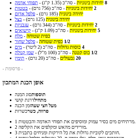
8
יחידות בינוניות
-
סה"כ
(1.35 ק"ג)
-
תפוחי אדמה
2
יחידות בינוניות
-
סה"כ
(756 גרם)
-
בטטות
יחידה בינונית
(185 גרם)
-
פלפל אדום
יחידה בינונית
(125 גרם)
-
בצל
2
יחידות בינוניות
-
סה"כ
(344 גרם)
-
עגבניות
5
יחידות בינוניות
-
סה"כ
(1.09 ק"ג)
-
קישואים
כפית שטוחה
-
מלח
1/2
כפית שטוחה
-
פלפל שחור
4
כוסות גדולות
-
סה"כ
(2 ליטר)
-
מים
1/2
כוס קטנה
-
סה"כ
(100 מ"ל)
-
שמן קנולה
20
גבעולים
-
סה"כ
(20 גרם)
-
תימין
- פרסומת -
אופן הכנת המתכון
תוספות
סוג המנה
מתחיל
דרגת קושי
מעל חצי שעה
זמן הכנה
פרווה, כשר
כשרות
מרתיחים מים בסיר עמוק ומוסיפים את תפוחי האדמה והבטטות.
1
מורידים מהאש ומקלפים את הקליפה.
2
חותכים לקוביות גדולות את כל הירקות ומניחים בתבנית.
3