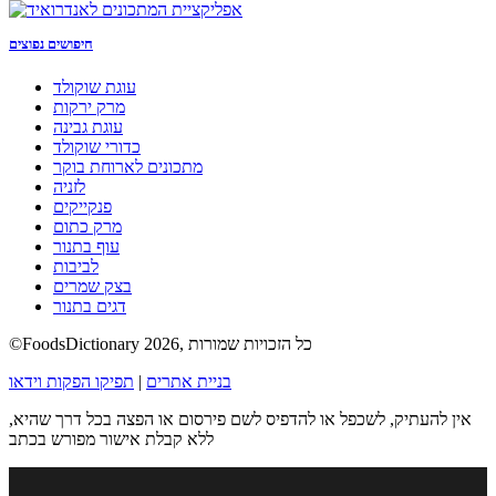
חיפושים נפוצים
עוגת שוקולד
מרק ירקות
עוגת גבינה
כדורי שוקולד
מתכונים לארוחת בוקר
לזניה
פנקייקים
מרק כתום
עוף בתנור
לביבות
בצק שמרים
דגים בתנור
©FoodsDictionary 2026, כל הזכויות שמורות
בניית אתרים
|
תפיקו הפקות וידאו
אין להעתיק, לשכפל או להדפיס לשם פירסום או הפצה בכל דרך שהיא,
ללא קבלת אישור מפורש בכתב