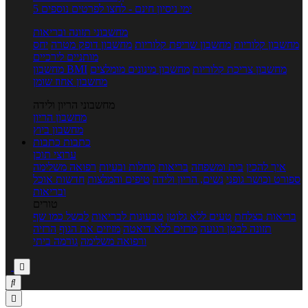
5 ימי ניסיון חינם - לחצו לפרטים נוספים
מחשבוני תזונה ובריאות
מחשבון קלוריות
מחשבון שריפת קלוריות
מחשבון דופק מטרה
יחס
מותניים לירכיים
מחשבון צריכת קלוריות
מחשבון מינונים מומלצים
מחשבון BMI
מחשבון אחוז שומן
מחשבוני הריון ולידה
מחשבון הריון
מחשבון ביוץ
כתבות
כתבות
ערוצי תוכן
איך להכין
בית ומשפחה
בריאות
מחלות ובעיות
רפואה משלימה
ספורט וכושר גופני
נשים, הריון ולידה
טיפים והמלצות
חדשות אוכל
ובריאות
טורים
בריאות בצלחת
טעים ללא גלוטן
טבעונות לבריאות
לבשל כמו שף
תזונה לבטן רגועה
מרזים ללא דיאטה
מזיזים את הגוף
הרזיה
ורפואה משלימה
גורמה ביתי


