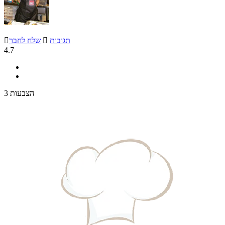
תגובות

שלח לחבר

4.7
3 הצבעות