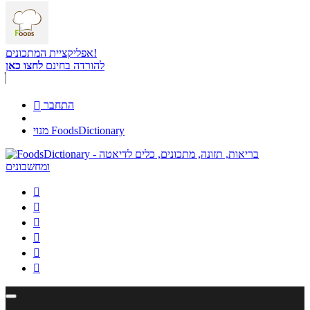
אפליקציית המתכונים!
להורדה בחינם
לחצו כאן
התחבר

מנוי FoodsDictionary





