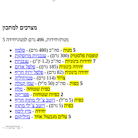
מצרכים למתכון
5 מנות/יחידות, 496 גרם למנה\יחידה
5
מנות
-
סה"כ
(480 גרם)
-
סלמון
קופסת פלסטיק
(300 גרם)
-
עגבניות מרוסקות
7
יחידות בינוניות
-
סה"כ
(1.2 ק"ג)
-
עגבניות
יחידה בינונית
(185 גרם)
-
פלפל אדום
יחידה בינונית
(82 גרם)
-
פלפל ירוק חריף
צרור
(114 גרם)
-
פטרוזיליה
5
כפות
-
סה"כ
(50 מ"ל)
-
שמן קנולה
כפית שטוחה
-
מלח
2
כפיות שטוחות
-
פפריקה
כפית
(5 מ"ל)
-
רוטב צ`ילי מתוק חריף
כפית
(5 גרם)
-
רוטב צ`ילי מתוק
יחידה
-
מיץ לימון
5
עלים מגבעול אחד
-
בזיליקום
- פרסומת -