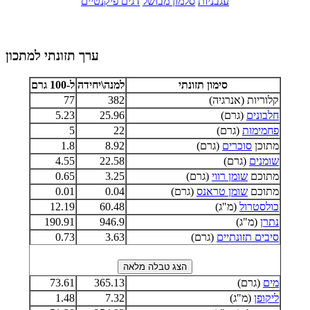
עגבניות
סלמון מבושל
דגים פיקנטיים
ערך תזונתי למתכון
סימון תזונתי
למנה\יחידה
ל-100 גרם
קלוריות (אנרגיה)
382
77
חלבונים
(גרם)
25.96
5.23
פחמימות
(גרם)
22
5
מתוכן
סוכרים
(גרם)
8.92
1.8
שומנים
(גרם)
22.58
4.55
מתוכם
שומן רווי
(גרם)
3.25
0.65
מתוכם
שומן טראנס
(גרם)
0.04
0.01
כולסטרול
(מ"ג)
60.48
12.19
נתרן
(מ"ג)
946.9
190.91
סיבים תזונתיים
(גרם)
3.63
0.73
מים
(גרם)
365.13
73.61
ליקופן
(מ"ג)
7.32
1.48