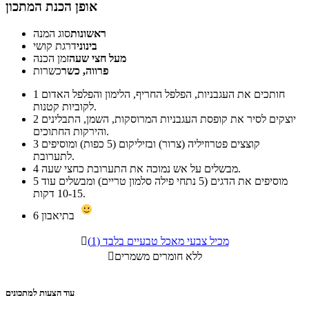
אופן הכנת המתכון
ראשונות
סוג המנה
בינוני
דרגת קושי
מעל חצי שעה
זמן הכנה
פרווה, כשר
כשרות
חותכים את העגבניות, הפלפל החריף, הלימון והפלפל האדום
1
לקוביות קטנות.
יוצקים לסיר את קופסת העגבניות המרוסקות, השמן, התבלינים
2
והירקות החתוכים.
קוצצים פטרוזיליה (צרור) ובזיליקום (5 כפות) ומוסיפים
3
לתערובת.
מבשלים על אש נמוכה את התערובת כחצי שעה.
4
מוסיפים את הדגים (5 נתחי פילה סלמון טריים) ומבשלים עוד
5
10-15 דקות.
בתיאבון
6
מכיל צבעי מאכל טבעיים בלבד (1)

ללא חומרים משמרים

עוד הצעות למתכונים