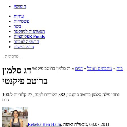
חיפוש

עוגיות
פשטידות
בשר
הצטרפות לניוזלטר
אפליקציית Foods
הרשמה לוובינר
סרגל נגישות
- פרסומת -
דג סלמון
בית
»
מתכונים ואוכל
»
דגים
»
דג סלמון ברוטב פיקנטי
ברוטב פיקנטי
נתחי פילה סלמון ברוטב פיקנטי, 382 קלוריות למנה, 77 קלוריות ל-100
גרם
, 03.07.2011
, מבשלת ואופה
Rebeka Ben Haim