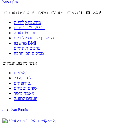
מילון האוכל
מעל 10,000 מוצרים ומאכלים במאגר עם ערכים תזונתיים!
מחשבון קלוריות
חיפוש ע"פ רכיבים
תפריטי תזונה
מחשבון שריפת קלוריות
מחשבון BMI
ערכים תזונתיים
מכילים הכי הרבה
אנשי מקצוע ועסקים
דיאטניות
בלוגרי אוכל
נטורופתים
שפים וטבחים
מאמני כושר
יועצים לתזונה
אפליקציית Foods