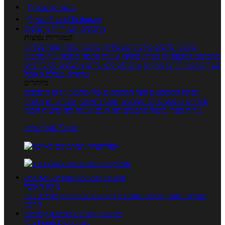
כניסה לחשבון

מנוי FoodsDictionary

מתכונים
קטגוריות מתכונים
קטגוריות נפוצות
מתכוני סלטים
מתכוני פשטידות
מתכוני עוגות
אוכל צמחוני
מתכונים לטבעוניים
אפייה
מוקפץ
עוגיות
פסטה
מתכוני עוף
מתכוני
בשר
מתכוני ילדים
מרקים
מתכונים ללא גלוטן
מתכונים לסוכרתיים
טרנדים בעולם האוכל
מיוחדים
מנתח המתכונים
ספר המתכונים שלי
מתכוני וידאו
מתכונים
עשירים
מתכונים לפי מצרכים
אוכל דיאטטי
אוכל בריא
מאכלי
עדות
ספרי בישול
מתכונים לפי חגים ועונות
לפי שיטות הכנה
אפליקציית Foods
מוצרים ומאכלים
מוצרים ומאכלים
מילון האוכל
תפריטי תזונה
ערכים תזונתיים
חיפוש ע"פ רכיבים
מכילים הכי
הרבה
מחשבון קלוריות
מחשבון קלוריות
מנוי FoodsDictionary