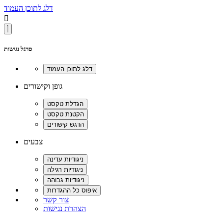
דלג לתוכן העמוד

סרגל נגישות
גופן וקישורים
צבעים
צור קשר
הצהרת נגישות