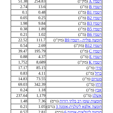
ויטמין A
(מק"ג)
254.83
51.38
ויטמין B
(מ"ג)
13.6
2.74
ויטמין B1
(מ"ג)
0.48
0.1
ויטמין B2
(מ"ג)
0.25
0.05
ויטמין B3
(מ"ג)
9.84
1.98
ויטמין B5
(מ"ג)
1.89
0.38
ויטמין B6
(מ"ג)
1.02
0.21
חומצה פולית - ויטמין B9
(מק"ג)
111.7
22.52
ויטמין B12
(מק"ג)
2.69
0.54
ויטמין C
(מ"ג)
195.79
39.47
ויטמין E
(מ"ג)
4.37
0.88
ויטמין K
(מק"ג)
8,689
1,752
סידן
(מ"ג)
85.15
17.17
ברזל
(מ"ג)
4.11
0.83
מגנזיום
(מ"ג)
73.55
14.83
זרחן
(מ"ג)
342.39
69.03
אבץ
(מ"ג)
1.18
0.24
אשלגן
(מ"ג)
1,179
237.64
חומצות שומן רב בלתי רוויות
(גרם)
7.36
1.48
חומצה אלפא לינולנית-אומגה 3
(גרם)
1.05
0.21
חומצה לינולאית-אומגה 6
(גרם)
2.81
0.57