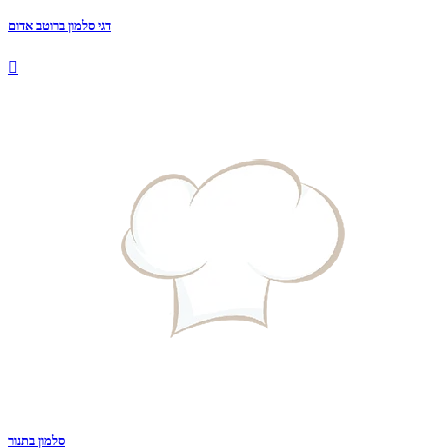
דגי סלמון ברוטב אדום

סלמון בתנור