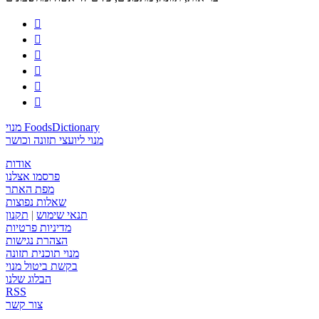






מנוי FoodsDictionary
מנוי ליועצי תזונה וכושר
אודות
פרסמו אצלנו
מפת האתר
שאלות נפוצות
תנאי שימוש
|
תקנון
מדיניות פרטיות
הצהרת נגישות
מנוי תוכנית תזונה
בקשת ביטול מנוי
הבלוג שלנו
RSS
צור קשר