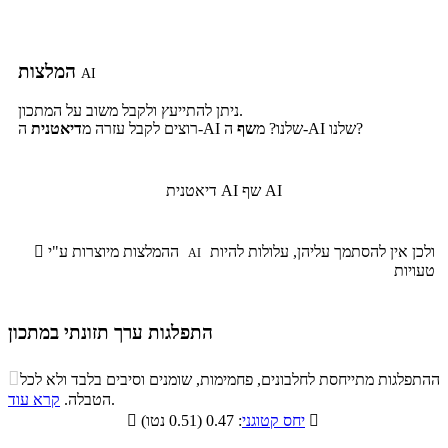
המלצות
AI
ניתן להתייעץ ולקבל משוב על המתכון.
ה-AI שלנו?
ה-AI שלנו? מ
שף
רוצים לקבל עזרה מ
דיאטנית
שף AI
דיאטנית AI
ולכן אין להסתמך עליהן, עלולות להיות
ההמלצות מיוצרות ע"י

AI
טעויות
התפלגות ערך תזונתי במתכון
התפלגות ערך תזונתי במתכון

ההתפלגות מתייחסת לחלבונים, פחמימות, שומנים וסיבים בלבד ולא לכל
סיבים
.
הטבלה.
קרא עוד
פחמימות
חלבונים
שומנים
תזונתיים

: 0.47 (0.51 נטו)
יחס קטוגני

4.9%
30.3%
34.8%
30%