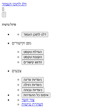
דלג לתוכן העמוד

סרגל נגישות
גופן וקישורים
צבעים
צור קשר
הצהרת נגישות