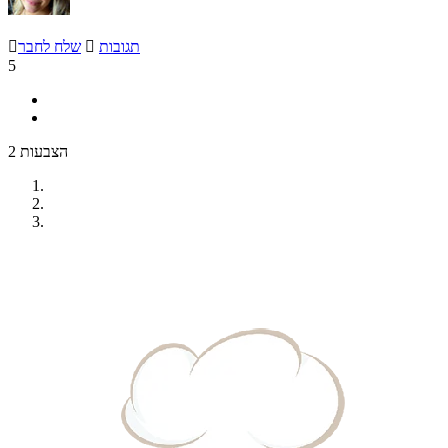
תגובות

שלח לחבר

5
2 הצבעות