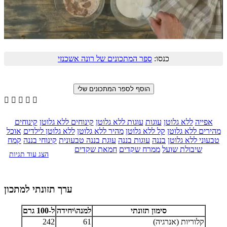
כנסו:
ספר המתכונים של רונה אשכנזי





אפייה
ללא גלוטן
עוגות
עוגות ללא גלוטן
קינוחים ללא גלוטן
קינוחים
מהירים ללא גלוטן
קל ללא גלוטן
מהיר ללא גלוטן
ללא גלוטן לילדים
אוכל
טבעוני ללא גלוטן
בננה
עוגות בננה
עוגת בננה טבעונית
קינוחי בננה
קמח
שיבולת שועל
ממרח שקדים
חמאת שקדים
הצג עוד תגיות
ערך תזונתי למתכון
סימון תזונתי
למנה\יחידה
ל-100 גרם
קלוריות (אנרגיה)
61
242