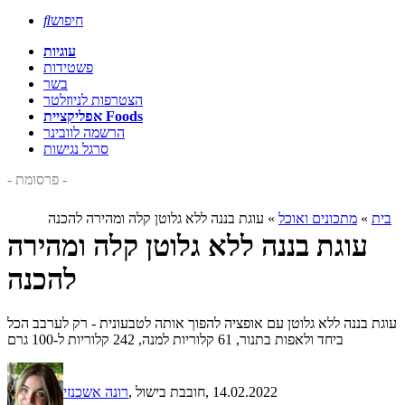
חיפוש

עוגיות
פשטידות
בשר
הצטרפות לניוזלטר
אפליקציית Foods
הרשמה לוובינר
סרגל נגישות
- פרסומת -
בית
»
מתכונים ואוכל
»
עוגת בננה ללא גלוטן קלה ומהירה להכנה
עוגת בננה ללא גלוטן קלה ומהירה
להכנה
עוגת בננה ללא גלוטן עם אופציה להפוך אותה לטבעונית - רק לערבב הכל
ביחד ולאפות בתנור, 61 קלוריות למנה, 242 קלוריות ל-100 גרם
, 14.02.2022
, חובבת בישול
רונה אשכנזי