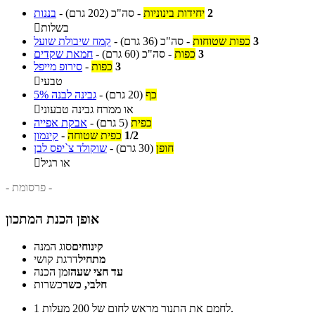
2
יחידות בינוניות
-
סה"כ
(202 גרם)
-
בננות
בשלות

3
כפות שטוחות
-
סה"כ
(36 גרם)
-
קמח שיבולת שועל
3
כפות
-
סה"כ
(60 גרם)
-
חמאת שקדים
3
כפות
-
סירופ מייפל
טבעי

כף
(20 גרם)
-
גבינה לבנה 5%
או ממרח גבינה טבעוני

כפית
(5 גרם)
-
אבקת אפייה
1/2
כפית שטוחה
-
קינמון
חופן
(30 גרם)
-
שוקולד צ`יפס לבן
או רגיל

- פרסומת -
אופן הכנת המתכון
קינוחים
סוג המנה
מתחיל
דרגת קושי
עד חצי שעה
זמן הכנה
חלבי, כשר
כשרות
לחמם את התנור מראש לחום של 200 מעלות.
1