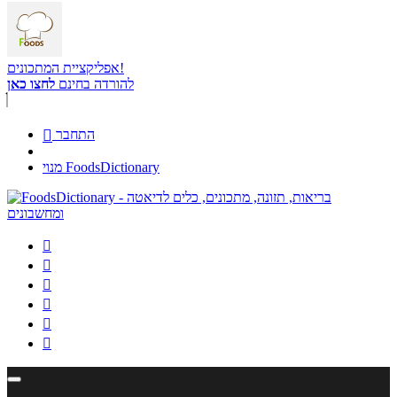
אפליקציית המתכונים!
להורדה בחינם
לחצו כאן
התחבר

מנוי FoodsDictionary





