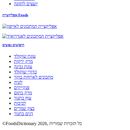
יועצים לתזונה
אפליקציית Foods
חיפושים נפוצים
עוגת שוקולד
מרק ירקות
עוגת גבינה
כדורי שוקולד
מתכונים לארוחת בוקר
לזניה
פנקייקים
מרק כתום
עוף בתנור
לביבות
בצק שמרים
דגים בתנור
©FoodsDictionary 2026, כל הזכויות שמורות