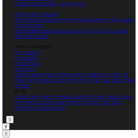
5 ימי ניסיון חינם - לחצו לפרטים נוספים
מחשבוני תזונה ובריאות
מחשבון קלוריות
מחשבון שריפת קלוריות
מחשבון דופק מטרה
יחס
מותניים לירכיים
מחשבון צריכת קלוריות
מחשבון מינונים מומלצים
מחשבון BMI
מחשבון אחוז שומן
מחשבוני הריון ולידה
מחשבון הריון
מחשבון ביוץ
כתבות
כתבות
ערוצי תוכן
איך להכין
בית ומשפחה
בריאות
מחלות ובעיות
רפואה משלימה
ספורט וכושר גופני
נשים, הריון ולידה
טיפים והמלצות
חדשות אוכל
ובריאות
טורים
בריאות בצלחת
טעים ללא גלוטן
טבעונות לבריאות
לבשל כמו שף
תזונה לבטן רגועה
מרזים ללא דיאטה
מזיזים את הגוף
הרזיה
ורפואה משלימה
גורמה ביתי


