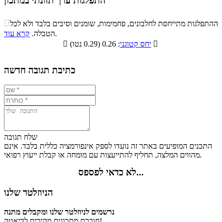
התפלגות ערך תזונתי במתכון
התפלגות ערך תזונתי במתכון

ההתפלגות מתייחסת לחלבונים, פחמימות, שומנים וסיבים בלבד ולא לכל
סיבים
.
הטבלה.
קרא עוד
פחמימות
חלבונים
שומנים
תזונתיים

: 0.26 (0.29 נטו)
יחס קטוגני

6.7%
19.5%
10.7%
63.1%
כתיבת תגובה חדשה
שלח תגובה
התכנים המופיעים באתר זה נועדו לספק אינפורמציה כללית בלבד. אינם
מהווים המלצה, תחליף להתייעצות עם מומחה או קבלת ייעוץ רפואי.
לא כדאי לפספס...
הניוזלטר שלנו
נרשמים לניוזלטר שלנו ומקבלים מתנה
חוברת מתכונים מהירים לדיאטה!