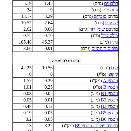
חלבונים
(גרם)
1.45
5.79
פחמימות
(גרם)
9
34
מתוכן
סוכרים
(גרם)
3.29
13.17
שומנים
(גרם)
2.64
10.57
מתוכם
שומן רווי
(גרם)
0.66
2.62
כולסטרול
(מ"ג)
0.19
0.75
נתרן
(מ"ג)
46.37
185.48
סיבים תזונתיים
(גרם)
0.91
3.66
מים
(גרם)
10.56
42.25
ליקופן
(מ"ג)
0
0
ויטמין A
(מק"ג)
0.39
1.57
ויטמין B
(מ"ג)
0.25
1.01
ויטמין B1
(מ"ג)
0.02
0.08
ויטמין B2
(מ"ג)
0.01
0.05
ויטמין B3
(מ"ג)
0.12
0.48
ויטמין B5
(מ"ג)
0.05
0.19
ויטמין B6
(מ"ג)
0.05
0.2
חומצה פולית - ויטמין B9
(מק"ג)
3.25
13