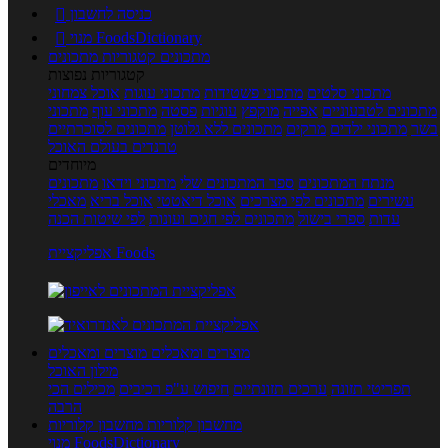
כניסה לחשבון

מנוי FoodsDictionary

מתכונים
קטגוריות מתכונים
קטגוריות נפוצות
מתכוני סלטים
מתכוני פשטידות
מתכוני עוגות
אוכל צמחוני
מתכונים לטבעוניים
אפייה
מוקפץ
עוגיות
פסטה
מתכוני עוף
מתכוני
בשר
מתכוני ילדים
מרקים
מתכונים ללא גלוטן
מתכונים לסוכרתיים
טרנדים בעולם האוכל
מיוחדים
מנתח המתכונים
ספר המתכונים שלי
מתכוני וידאו
מתכונים
עשירים
מתכונים לפי מצרכים
אוכל דיאטטי
אוכל בריא
מאכלי
עדות
ספרי בישול
מתכונים לפי חגים ועונות
לפי שיטות הכנה
אפליקציית Foods
מוצרים ומאכלים
מוצרים ומאכלים
מילון האוכל
תפריטי תזונה
ערכים תזונתיים
חיפוש ע"פ רכיבים
מכילים הכי
הרבה
מחשבון קלוריות
מחשבון קלוריות
מנוי FoodsDictionary