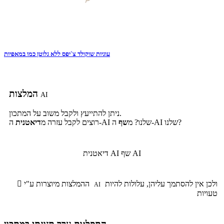
עוגיות שוקולד צ`יפס ללא גלוטן כמו במאפיות
המלצות
AI
ניתן להתייעץ ולקבל משוב על המתכון.
ה-AI שלנו?
ה-AI שלנו? מ
שף
רוצים לקבל עזרה מ
דיאטנית
שף AI
דיאטנית AI
ולכן אין להסתמך עליהן, עלולות להיות
ההמלצות מיוצרות ע"י

AI
טעויות