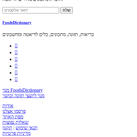
FoodsDictionary
בריאות, תזונה, מתכונים, כלים לדיאטה ומחשבונים






מנוי FoodsDictionary
מנוי ליועצי תזונה וכושר
אודות
פרסמו אצלנו
מפת האתר
שאלות נפוצות
תנאי שימוש
|
תקנון
מדיניות פרטיות