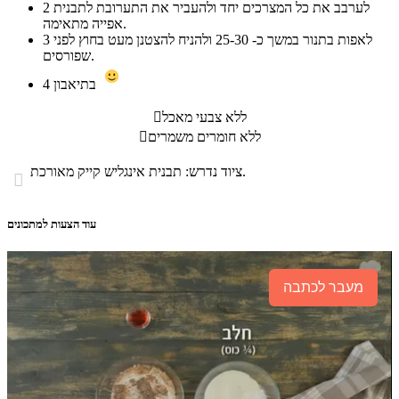
לערבב את כל המצרכים יחד ולהעביר את התערובת לתבנית
2
אפייה מתאימה.
לאפות בתנור במשך כ- 25-30 ולהניח להצטנן מעט בחוץ לפני
3
שפורסים.
בתיאבון
4
ללא צבעי מאכל

ללא חומרים משמרים

ציוד נדרש: תבנית אינגליש קייק מאורכת.

עוד הצעות למתכונים
מעבר לכתבה