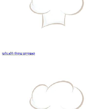
קאפקייקס שוקולד ללא גלוטן