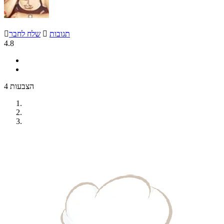
תגובות

שלח לחבר

4.8
4 הצבעות