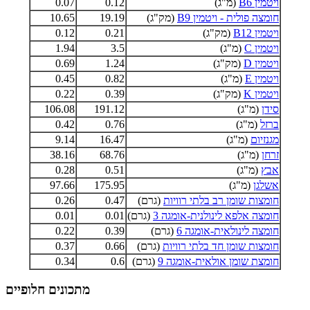
ויטמין B6
(מ"ג)
0.12
0.07
חומצה פולית - ויטמין B9
(מק"ג)
19.19
10.65
ויטמין B12
(מק"ג)
0.21
0.12
ויטמין C
(מ"ג)
3.5
1.94
ויטמין D
(מק"ג)
1.24
0.69
ויטמין E
(מ"ג)
0.82
0.45
ויטמין K
(מק"ג)
0.39
0.22
סידן
(מ"ג)
191.12
106.08
ברזל
(מ"ג)
0.76
0.42
מגנזיום
(מ"ג)
16.47
9.14
זרחן
(מ"ג)
68.76
38.16
אבץ
(מ"ג)
0.51
0.28
אשלגן
(מ"ג)
175.95
97.66
חומצות שומן רב בלתי רוויות
(גרם)
0.47
0.26
חומצה אלפא לינולנית-אומגה 3
(גרם)
0.01
0.01
חומצה לינולאית-אומגה 6
(גרם)
0.39
0.22
חומצות שומן חד בלתי רוויות
(גרם)
0.66
0.37
חומצת שומן אולאית-אומגה 9
(גרם)
0.6
0.34
מתכונים חלופיים