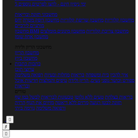
5 ימי ניסיון חינם - לחצו לפרטים נוספים
מחשבוני תזונה ובריאות
מחשבון קלוריות
מחשבון שריפת קלוריות
מחשבון דופק מטרה
יחס
מותניים לירכיים
מחשבון צריכת קלוריות
מחשבון מינונים מומלצים
מחשבון BMI
מחשבון אחוז שומן
מחשבוני הריון ולידה
מחשבון הריון
מחשבון ביוץ
כתבות
כתבות
ערוצי תוכן
איך להכין
בית ומשפחה
בריאות
מחלות ובעיות
רפואה משלימה
ספורט וכושר גופני
נשים, הריון ולידה
טיפים והמלצות
חדשות אוכל
ובריאות
טורים
בריאות בצלחת
טעים ללא גלוטן
טבעונות לבריאות
לבשל כמו שף
תזונה לבטן רגועה
מרזים ללא דיאטה
מזיזים את הגוף
הרזיה
ורפואה משלימה
גורמה ביתי


