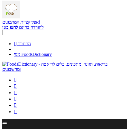
אפליקציית המתכונים!
להורדה בחינם
לחצו כאן
התחבר

מנוי FoodsDictionary





