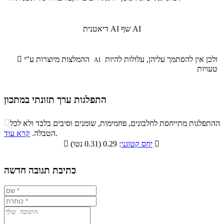
שף AI
דיאטנית AI
ולכן אין להסתמך עליהן, עלולות להיות
ההמלצות מיוצרות ע"י

AI
טעויות
התפלגות ערך תזונתי במתכון
התפלגות ערך תזונתי במתכון

ההתפלגות מתייחסת לחלבונים, פחמימות, שומנים וסיבים בלבד ולא לכל
סיבים
.
הטבלה.
קרא עוד
פחמימות
חלבונים
שומנים
תזונתיים

: 0.29 (0.31 נטו)
יחס קטוגני

3.6%
21.7%
36.2%
38.5%
כתיבת תגובה חדשה