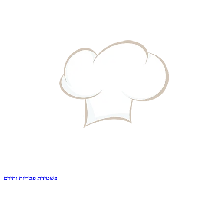
פשטידת פטריות ותירס