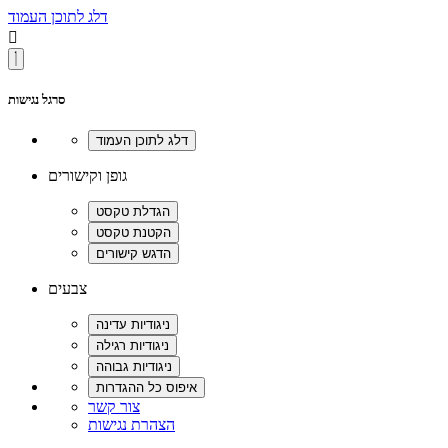
דלג לתוכן העמוד

סרגל נגישות
גופן וקישורים
צבעים
צור קשר
הצהרת נגישות