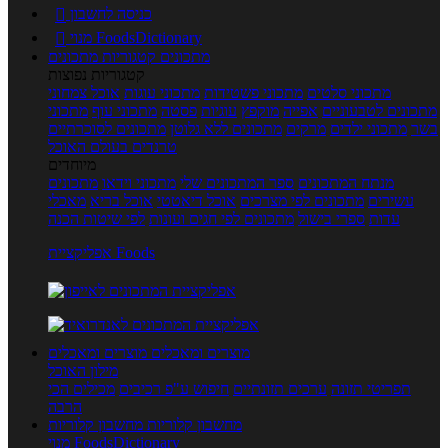
כניסה לחשבון

מנוי FoodsDictionary

מתכונים
קטגוריות מתכונים
קטגוריות נפוצות
מתכוני סלטים
מתכוני פשטידות
מתכוני עוגות
אוכל צמחוני
מתכונים לטבעוניים
אפייה
מוקפץ
עוגיות
פסטה
מתכוני עוף
מתכוני
בשר
מתכוני ילדים
מרקים
מתכונים ללא גלוטן
מתכונים לסוכרתיים
טרנדים בעולם האוכל
מיוחדים
מנתח המתכונים
ספר המתכונים שלי
מתכוני וידאו
מתכונים
עשירים
מתכונים לפי מצרכים
אוכל דיאטטי
אוכל בריא
מאכלי
עדות
ספרי בישול
מתכונים לפי חגים ועונות
לפי שיטות הכנה
אפליקציית Foods
מוצרים ומאכלים
מוצרים ומאכלים
מילון האוכל
תפריטי תזונה
ערכים תזונתיים
חיפוש ע"פ רכיבים
מכילים הכי
הרבה
מחשבון קלוריות
מחשבון קלוריות
מנוי FoodsDictionary