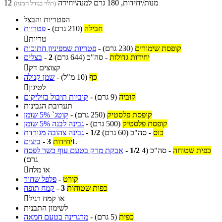
12 מנות/יחידות, 180 גרם למנה\יחידה
(תלוי בגודל המנה)
הפטריות והבצל
חבילה
(210 גרם)
-
פטריות
טריות

קופסת שימורים
(230 גרם)
-
פטריות שמפיניון חתוכות
יחידות גדולות
-
סה"כ
(644 גרם)
2
-
בצלים
קצוצים דק

כף
(10 מ"ל)
-
שמן קנולה
לטיגון

קוביה
(9 גרם)
-
קוביות תיבול בזיליקום
תערובת הגבינות
קופסת פלסטיק
(250 גרם)
-
קוטג` 5% שומן
קופסת פלסטיק
(500 גרם)
-
גבינה לבנה 5% שומן
כוס
-
סה"כ
(60 גרם)
1/2
-
גבינה צהובה מגורדת
L
יחידות
3
-
ביצים
כפית שטוחה
-
סה"כ
(4
1/2
-
אבקת מרק בטעם עוף כשר לפסח
גרם)
או מלח

קורט
-
פלפל שחור
כפות שטוחות
3
-
קמח תופח
או קמח רגיל

לשימון התבנית
כפית
(5 גרם)
-
מרגרינה בטעם חמאה