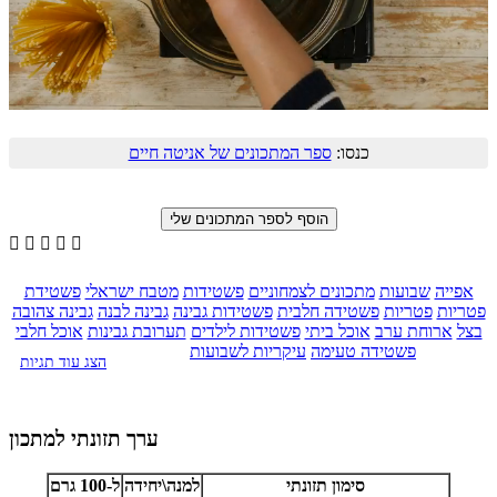
כנסו:
ספר המתכונים של אניטה חיים





אפייה
שבועות
מתכונים לצמחוניים
פשטידות
מטבח ישראלי
פשטידת
פטריות
פטריות
פשטידה חלבית
פשטידות גבינה
גבינה לבנה
גבינה צהובה
בצל
ארוחת ערב
אוכל ביתי
פשטידות לילדים
תערובת גבינות
אוכל חלבי
פשטידה טעימה
עיקריות לשבועות
הצג עוד תגיות
ערך תזונתי למתכון
סימון תזונתי
למנה\יחידה
ל-100 גרם