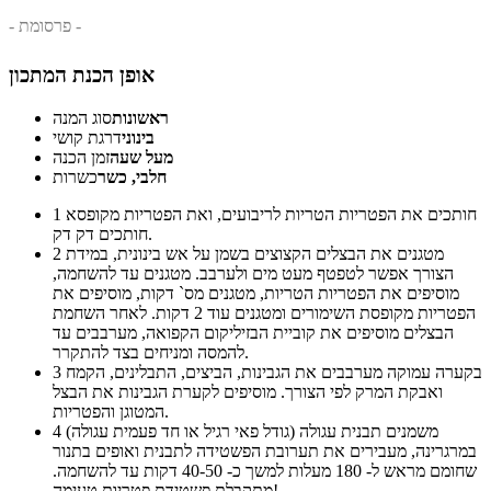
- פרסומת -
אופן הכנת המתכון
ראשונות
סוג המנה
בינוני
דרגת קושי
מעל שעה
זמן הכנה
חלבי, כשר
כשרות
חותכים את הפטריות הטריות לריבועים, ואת הפטריות מקופסא
1
חותכים דק דק.
מטגנים את הבצלים הקצוצים בשמן על אש בינונית, במידת
2
הצורך אפשר לטפטף מעט מים ולערבב. מטגנים עד להשחמה,
מוסיפים את הפטריות הטריות, מטגנים מס` דקות, מוסיפים את
הפטריות מקופסת השימורים ומטגנים עוד 2 דקות. לאחר השחמת
הבצלים מוסיפים את קוביית הבזיליקום הקפואה, מערבבים עד
להמסה ומניחים בצד להתקרר.
בקערה עמוקה מערבבים את הגבינות, הביצים, התבלינים, הקמח
3
ואבקת המרק לפי הצורך. מוסיפים לקערת הגבינות את הבצל
המטוגן והפטריות.
משמנים תבנית עגולה (גודל פאי רגיל או חד פעמית עגולה)
4
במרגרינה, מעבירים את תערובת הפשטידה לתבנית ואופים בתנור
שחומם מראש ל- 180 מעלות למשך כ- 40-50 דקות עד להשחמה.
מתקבלת פשטידת פטריות טעימה!