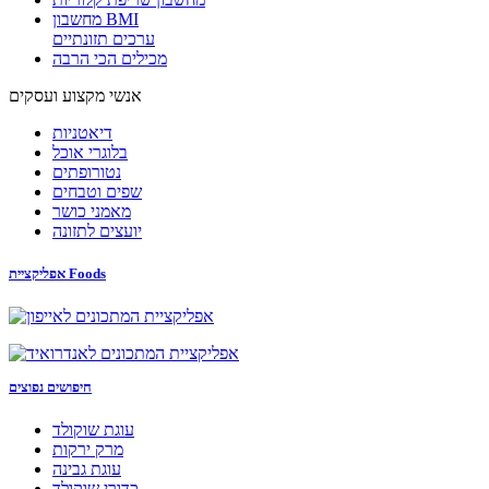
מחשבון BMI
ערכים תזונתיים
מכילים הכי הרבה
אנשי מקצוע ועסקים
דיאטניות
בלוגרי אוכל
נטורופתים
שפים וטבחים
מאמני כושר
יועצים לתזונה
אפליקציית Foods
חיפושים נפוצים
עוגת שוקולד
מרק ירקות
עוגת גבינה
כדורי שוקולד