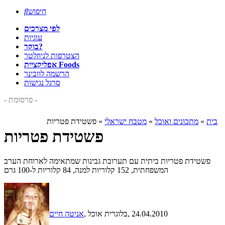
חיפוש

לפי מצרכים
עוגיות
בוקר?
הצטרפות לניוזלטר
אפליקציית Foods
הרשמה לוובינר
סרגל נגישות
- פרסומת -
בית
»
מתכונים ואוכל
»
מטבח ישראלי
»
פשטידת פטריות
פשטידת פטריות
פשטידת פטריות ביתית עם תערובת גבינות שמתאימה לארוחת הערב
המשפחתית, 152 קלוריות למנה, 84 קלוריות ל-100 גרם
, 24.04.2010
, בלוגרית אוכל
אניטה חיים