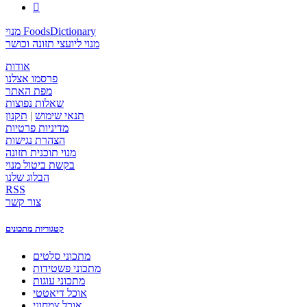

מנוי FoodsDictionary
מנוי ליועצי תזונה וכושר
אודות
פרסמו אצלנו
מפת האתר
שאלות נפוצות
תנאי שימוש
|
תקנון
מדיניות פרטיות
הצהרת נגישות
מנוי תוכנית תזונה
בקשת ביטול מנוי
הבלוג שלנו
RSS
צור קשר
קטגוריות מתכונים
מתכוני סלטים
מתכוני פשטידות
מתכוני עוגות
אוכל דיאטטי
אוכל צמחוני