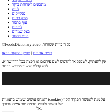
מתכונים לארוחת בוקר
לזניה
פנקייקים
מרק כתום
עוף בתנור
לביבות
בצק שמרים
דגים בתנור
©FoodsDictionary 2026, כל הזכויות שמורות
בניית אתרים
|
תפיקו הפקות וידאו
אין להעתיק, לשכפל או להדפיס לשם פירסום או הפצה בכל דרך שהיא,
ללא קבלת אישור מפורש בכתב
אנחנו עושים שימוש ב"עוגיות" (cookies) על מנת לאפשר תפקוד תקין
של האתר ולהציג תכנים מותאמים עבורך.
.
אל
מדיניות הגנת הפרטיות