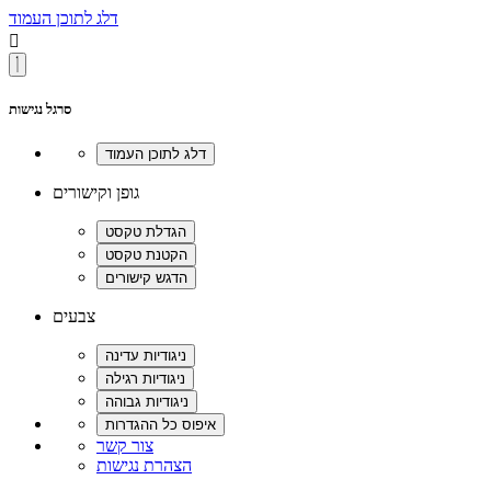
דלג לתוכן העמוד

סרגל נגישות
גופן וקישורים
צבעים
צור קשר
הצהרת נגישות