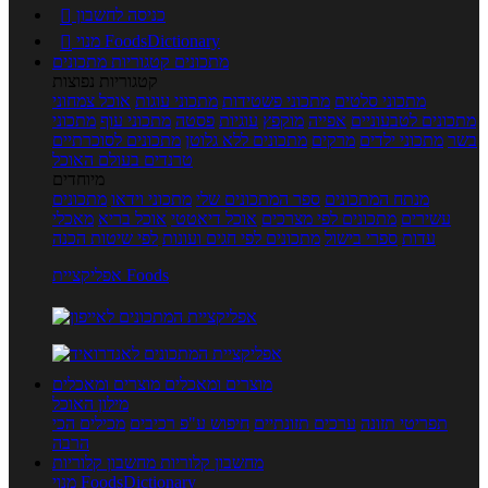
כניסה לחשבון

מנוי FoodsDictionary

מתכונים
קטגוריות מתכונים
קטגוריות נפוצות
מתכוני סלטים
מתכוני פשטידות
מתכוני עוגות
אוכל צמחוני
מתכונים לטבעוניים
אפייה
מוקפץ
עוגיות
פסטה
מתכוני עוף
מתכוני
בשר
מתכוני ילדים
מרקים
מתכונים ללא גלוטן
מתכונים לסוכרתיים
טרנדים בעולם האוכל
מיוחדים
מנתח המתכונים
ספר המתכונים שלי
מתכוני וידאו
מתכונים
עשירים
מתכונים לפי מצרכים
אוכל דיאטטי
אוכל בריא
מאכלי
עדות
ספרי בישול
מתכונים לפי חגים ועונות
לפי שיטות הכנה
אפליקציית Foods
מוצרים ומאכלים
מוצרים ומאכלים
מילון האוכל
תפריטי תזונה
ערכים תזונתיים
חיפוש ע"פ רכיבים
מכילים הכי
הרבה
מחשבון קלוריות
מחשבון קלוריות
מנוי FoodsDictionary