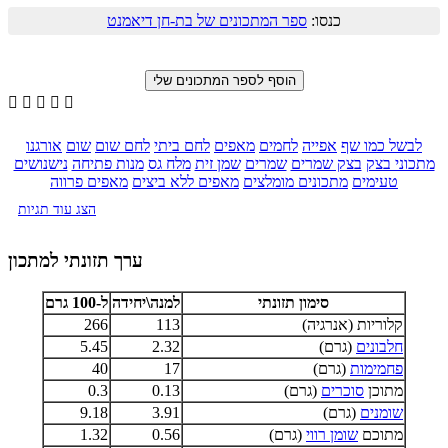
כנסו:
ספר המתכונים של בת-חן דיאמנט





לבשל כמו שף
אפייה
לחמים
מאפים
לחם ביתי
לחם שום
שום
אורגנו
מתכוני בצק
בצק שמרים
שמרים
שמן זית
מלח גס
מנות פתיחה
נישנושים
טעימים
מתכונים מומלצים
מאפים ללא ביצים
מאפים פרווה
הצג עוד תגיות
ערך תזונתי למתכון
סימון תזונתי
למנה\יחידה
ל-100 גרם
קלוריות (אנרגיה)
113
266
חלבונים
(גרם)
2.32
5.45
פחמימות
(גרם)
17
40
מתוכן
סוכרים
(גרם)
0.13
0.3
שומנים
(גרם)
3.91
9.18
מתוכם
שומן רווי
(גרם)
0.56
1.32