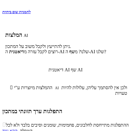
לחמניות שום ביתיות
המלצות
AI
ניתן להתייעץ ולקבל משוב על המתכון.
ה-AI שלנו?
ה-AI שלנו? מ
שף
רוצים לקבל עזרה מ
דיאטנית
שף AI
דיאטנית AI
ולכן אין להסתמך עליהן, עלולות להיות
ההמלצות מיוצרות ע"י

AI
טעויות
התפלגות ערך תזונתי במתכון
התפלגות ערך תזונתי במתכון

ההתפלגות מתייחסת לחלבונים, פחמימות, שומנים וסיבים בלבד ולא לכל
סיבים
.
הטבלה.
קרא עוד