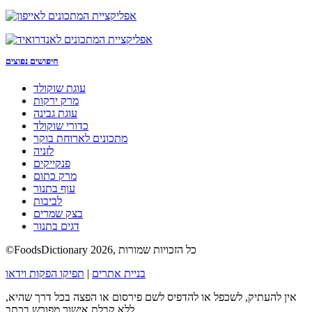
חיפושים נפוצים
עוגת שוקולד
מרק ירקות
עוגת גבינה
כדורי שוקולד
מתכונים לארוחת בוקר
לזניה
פנקייקים
מרק כתום
עוף בתנור
לביבות
בצק שמרים
דגים בתנור
©FoodsDictionary 2026, כל הזכויות שמורות
בניית אתרים
|
תפיקו הפקות וידאו
אין להעתיק, לשכפל או להדפיס לשם פירסום או הפצה בכל דרך שהיא,
ללא קבלת אישור מפורש בכתב