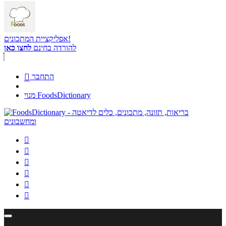
אפליקציית המתכונים!
להורדה בחינם
לחצו כאן
התחבר

מנוי FoodsDictionary





