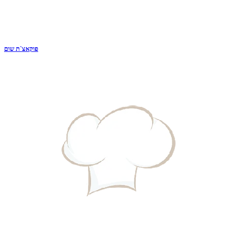
פוקאצ`ת שום