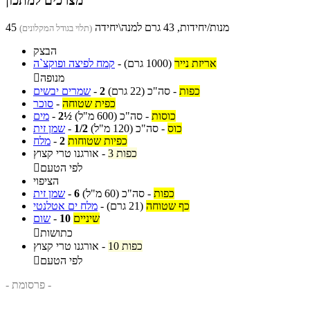
מצרכים למתכון
45 מנות/יחידות, 43 גרם למנה\יחידה
(תלוי בגודל המקלונים)
הבצק
אריזת נייר
(1000 גרם)
-
קמח לפיצה ופוקצ`ה
מנופה

כפות
-
סה"כ
(22 גרם)
2
-
שמרים יבשים
כפית שטוחה
-
סוכר
כוסות
-
סה"כ
(600 מ"ל)
2½
-
מים
כוס
-
סה"כ
(120 מ"ל)
1/2
-
שמן זית
כפיות שטוחות
2
-
מלח
3 כפות
-
אורגנו טרי קצוץ
לפי הטעם

הציפוי
כפות
-
סה"כ
(60 מ"ל)
6
-
שמן זית
כף שטוחה
(21 גרם)
-
מלח ים אטלנטי
שיניים
10
-
שום
כתושות

10 כפות
-
אורגנו טרי קצוץ
לפי הטעם

- פרסומת -