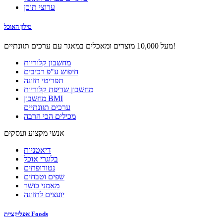
ערוצי תוכן
מילון האוכל
מעל 10,000 מוצרים ומאכלים במאגר עם ערכים תזונתיים!
מחשבון קלוריות
חיפוש ע"פ רכיבים
תפריטי תזונה
מחשבון שריפת קלוריות
מחשבון BMI
ערכים תזונתיים
מכילים הכי הרבה
אנשי מקצוע ועסקים
דיאטניות
בלוגרי אוכל
נטורופתים
שפים וטבחים
מאמני כושר
יועצים לתזונה
אפליקציית Foods