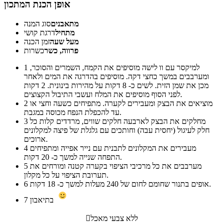
אופן הכנת המתכון
מתאבנים
סוג המנה
מתחיל
דרגת קושי
מעל שעה
זמן הכנה
פרווה, כשר
כשרות
למיקסר עם וו לישה מוסיפים את הקמח, השמרים והסוכר,
1
ומערבבים במשך כחצי דקה. מוסיפים בהדרגה את המים ולאחר
מכן את שמן הזית. לשים כ- 8 דקות על מהירות בינונית. 2 דקות
לפני הסוף מוסיפים את המלח ועשבי התיבול הקצוצים.
מוציאים את הבצק ומעבירים לקערה. מתפיחים כשעה וחצי או
2
עד להכפלת הנפח מכוסה במגבת.
מחלקים את הבצק לארבעה חלקים שווים, מרדדים קלות כל
3
חלק לעיגול (יחסית עבה) וחותכים עם גלגלת של פיצה למקלונים
ארוכים.
מעבירים את המקלונים לתבנית עם נייר אפייה ומתפיחים
4
התפחה שנייה למשך כ- 20 דקות.
מערבבים את כל מרכיבי הציפוי בקערה קטנה ומורחים את
5
תערובת הציפוי על כל מקלון.
אופים בתנור שחומם לחום של 240 מעלות למשך כ- 18 דקות.
6
בתיאבון
7
ללא צבעי מאכל
