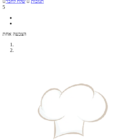
תגובות

שלח לחבר

5
הצבעה אחת