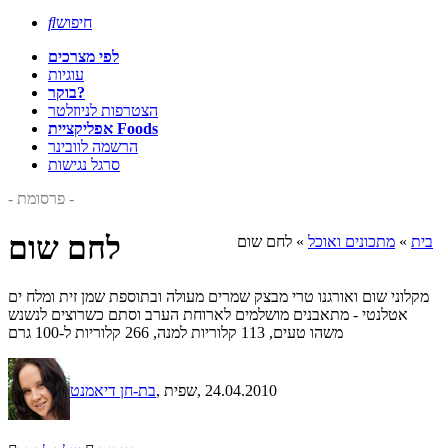
חיפוש

לפי מצרכים
עוגיות
בוקר?
הצטרפות לניוזלטר
אפליקציית Foods
הרשמה לוובינר
סרגל נגישות
- פרסומת -
לחם שום
בית
»
מתכונים ואוכל
»
לחם שום
מקלוני שום ואורגנו טרי מבצק שמרים מעולה ובתוספת שמן זית ומלח ים
אטלנטי - מתאבנים מושלמים לארוחת הערב וסתם כשרוצים לנשנש
משהו טעים, 113 קלוריות למנה, 266 קלוריות ל-100 גרם
, 24.04.2010
, שפית
בת-חן דיאמנט