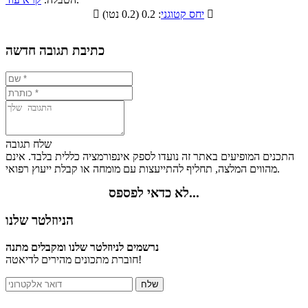
פחמימות
חלבונים
שומנים
תזונתיים

: 0.2 (0.2 נטו)
יחס קטוגני

0.1%
16.8%
9.9%
73.2%
כתיבת תגובה חדשה
שלח תגובה
התכנים המופיעים באתר זה נועדו לספק אינפורמציה כללית בלבד. אינם
מהווים המלצה, תחליף להתייעצות עם מומחה או קבלת ייעוץ רפואי.
לא כדאי לפספס...
הניוזלטר שלנו
נרשמים לניוזלטר שלנו ומקבלים מתנה
חוברת מתכונים מהירים לדיאטה!