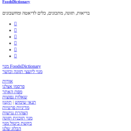
FoodsDictionary
בריאות, תזונה, מתכונים, כלים לדיאטה ומחשבונים






מנוי FoodsDictionary
מנוי ליועצי תזונה וכושר
אודות
פרסמו אצלנו
מפת האתר
שאלות נפוצות
תנאי שימוש
|
תקנון
מדיניות פרטיות
הצהרת נגישות
מנוי תוכנית תזונה
בקשת ביטול מנוי
הבלוג שלנו