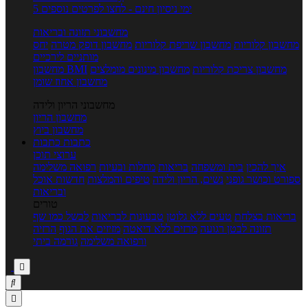
5 ימי ניסיון חינם - לחצו לפרטים נוספים
מחשבוני תזונה ובריאות
מחשבון קלוריות
מחשבון שריפת קלוריות
מחשבון דופק מטרה
יחס
מותניים לירכיים
מחשבון צריכת קלוריות
מחשבון מינונים מומלצים
מחשבון BMI
מחשבון אחוז שומן
מחשבוני הריון ולידה
מחשבון הריון
מחשבון ביוץ
כתבות
כתבות
ערוצי תוכן
איך להכין
בית ומשפחה
בריאות
מחלות ובעיות
רפואה משלימה
ספורט וכושר גופני
נשים, הריון ולידה
טיפים והמלצות
חדשות אוכל
ובריאות
טורים
בריאות בצלחת
טעים ללא גלוטן
טבעונות לבריאות
לבשל כמו שף
תזונה לבטן רגועה
מרזים ללא דיאטה
מזיזים את הגוף
הרזיה
ורפואה משלימה
גורמה ביתי


