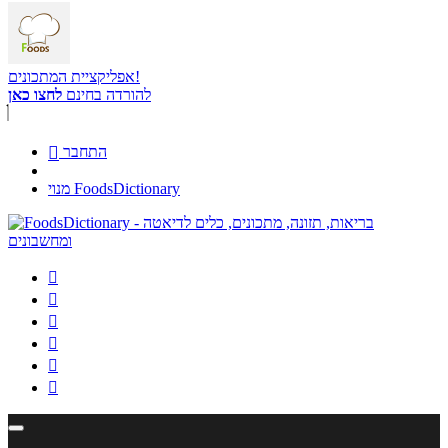
אפליקציית המתכונים!
להורדה בחינם
לחצו כאן
התחבר

מנוי FoodsDictionary





