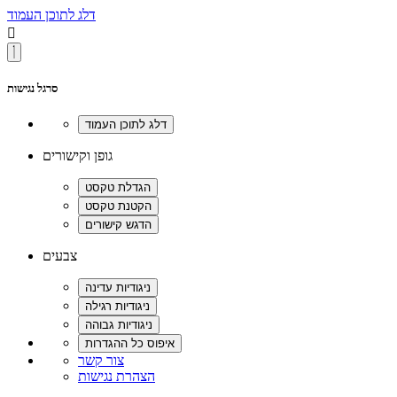
דלג לתוכן העמוד

סרגל נגישות
גופן וקישורים
צבעים
צור קשר
הצהרת נגישות