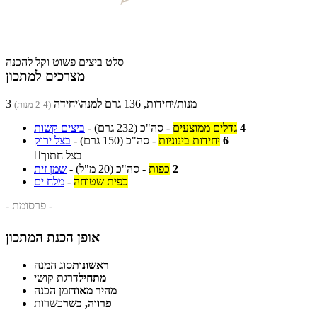
סלט ביצים פשוט וקל להכנה
מצרכים למתכון
3 מנות/יחידות, 136 גרם למנה\יחידה
(2-4 מנות)
4
גדלים ממוצעים
-
סה"כ
(232 גרם)
-
ביצים קשות
6
יחידות בינוניות
-
סה"כ
(150 גרם)
-
בצל ירוק
בצל חתוך

2
כפות
-
סה"כ
(20 מ"ל)
-
שמן זית
כפית שטוחה
-
מלח ים
- פרסומת -
אופן הכנת המתכון
ראשונות
סוג המנה
מתחיל
דרגת קושי
מהיר מאוד
זמן הכנה
פרווה, כשר
כשרות