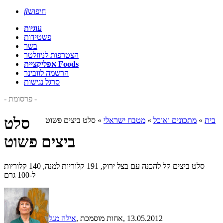
חיפוש

עוגיות
פשטידות
בשר
הצטרפות לניוזלטר
אפליקציית Foods
הרשמה לוובינר
סרגל נגישות
- פרסומת -
סלט
בית
»
מתכונים ואוכל
»
מטבח ישראלי
»
סלט ביצים פשוט
ביצים פשוט
סלט ביצים קל להכנה עם בצל ירוק, 191 קלוריות למנה, 140 קלוריות
ל-100 גרם
, 13.05.2012
, אחות מוסמכת
אילה מגל