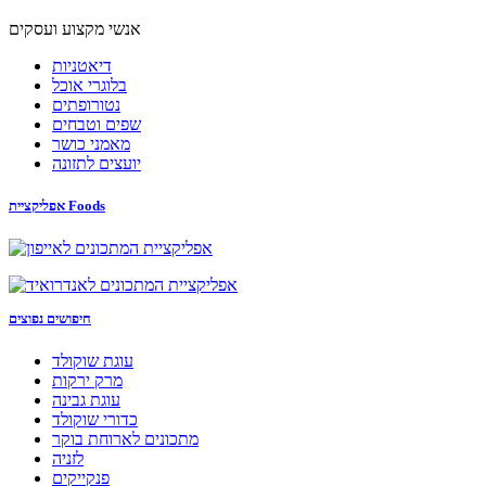
אנשי מקצוע ועסקים
דיאטניות
בלוגרי אוכל
נטורופתים
שפים וטבחים
מאמני כושר
יועצים לתזונה
אפליקציית Foods
חיפושים נפוצים
עוגת שוקולד
מרק ירקות
עוגת גבינה
כדורי שוקולד
מתכונים לארוחת בוקר
לזניה
פנקייקים