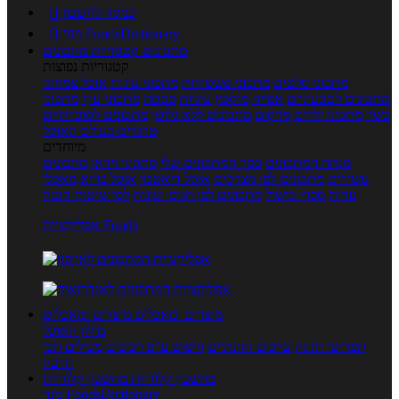
כניסה לחשבון

מנוי FoodsDictionary

מתכונים
קטגוריות מתכונים
קטגוריות נפוצות
מתכוני סלטים
מתכוני פשטידות
מתכוני עוגות
אוכל צמחוני
מתכונים לטבעוניים
אפייה
מוקפץ
עוגיות
פסטה
מתכוני עוף
מתכוני
בשר
מתכוני ילדים
מרקים
מתכונים ללא גלוטן
מתכונים לסוכרתיים
טרנדים בעולם האוכל
מיוחדים
מנתח המתכונים
ספר המתכונים שלי
מתכוני וידאו
מתכונים
עשירים
מתכונים לפי מצרכים
אוכל דיאטטי
אוכל בריא
מאכלי
עדות
ספרי בישול
מתכונים לפי חגים ועונות
לפי שיטות הכנה
אפליקציית Foods
מוצרים ומאכלים
מוצרים ומאכלים
מילון האוכל
תפריטי תזונה
ערכים תזונתיים
חיפוש ע"פ רכיבים
מכילים הכי
הרבה
מחשבון קלוריות
מחשבון קלוריות
מנוי FoodsDictionary