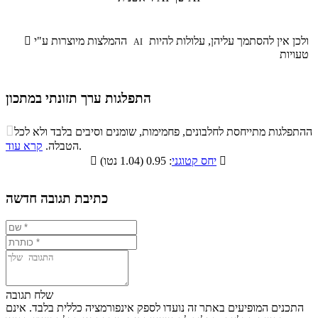
ולכן אין להסתמך עליהן, עלולות להיות
ההמלצות מיוצרות ע"י

AI
טעויות
התפלגות ערך תזונתי במתכון
התפלגות ערך תזונתי במתכון

ההתפלגות מתייחסת לחלבונים, פחמימות, שומנים וסיבים בלבד ולא לכל
סיבים
.
הטבלה.
קרא עוד
פחמימות
חלבונים
שומנים
תזונתיים

: 0.95 (1.04 נטו)
יחס קטוגני

4.2%
46.7%
34.4%
14.7%
כתיבת תגובה חדשה
שלח תגובה
התכנים המופיעים באתר זה נועדו לספק אינפורמציה כללית בלבד. אינם