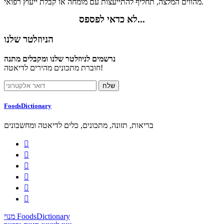
מהווים המלצה, תחליף להתייעצות עם מומחה או קבלת ייעוץ רפואי.
לא כדאי לפספס...
הניוזלטר שלנו
נרשמים לניוזלטר שלנו ומקבלים מתנה
חוברת מתכונים מהירים לדיאטה!
FoodsDictionary
בריאות, תזונה, מתכונים, כלים לדיאטה ומחשבונים






מנוי FoodsDictionary