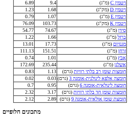
ויטמין C
(מ"ג)
9.4
6.89
ויטמין D
(מק"ג)
1.68
1.23
ויטמין E
(מ"ג)
1.07
0.79
ויטמין K
(מק"ג)
103.73
76.09
סידן
(מ"ג)
74.67
54.77
ברזל
(מ"ג)
1.66
1.22
מגנזיום
(מ"ג)
17.73
13.01
זרחן
(מ"ג)
151.51
111.13
אבץ
(מ"ג)
1.01
0.74
אשלגן
(מ"ג)
235.44
172.69
חומצות שומן רב בלתי רוויות
(גרם)
1.13
0.83
חומצה אלפא לינולנית-אומגה 3
(גרם)
0.03
0.02
חומצה לינולאית-אומגה 6
(גרם)
0.95
0.7
חומצות שומן חד בלתי רוויות
(גרם)
3.17
2.32
חומצת שומן אולאית-אומגה 9
(גרם)
2.89
2.12
מתכונים חלופיים