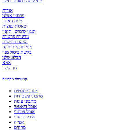
מנוי ליועצי תזונה וכושר
אודות
פרסמו אצלנו
מפת האתר
שאלות נפוצות
תנאי שימוש
|
תקנון
מדיניות פרטיות
הצהרת נגישות
מנוי תוכנית תזונה
בקשת ביטול מנוי
הבלוג שלנו
RSS
צור קשר
קטגוריות מתכונים
מתכוני סלטים
מתכוני פשטידות
מתכוני עוגות
אוכל דיאטטי
אוכל צמחוני
אוכל טבעוני
אפייה
מרקים