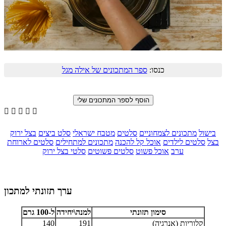
כנסו:
ספר המתכונים של אילה מגל





בישול
מתכונים לצמחוניים
סלטים
מטבח ישראלי
סלט ביצים
בצל ירוק
בצל
סלטים לילדים
אוכל קל להכנה
מתכונים למתחילים
סלטים לארוחת
ערב
אוכל פשוט
סלטים פשוטים
סלטי בצל ירוק
ערך תזונתי למתכון
סימון תזונתי
למנה\יחידה
ל-100 גרם
קלוריות (אנרגיה)
191
140