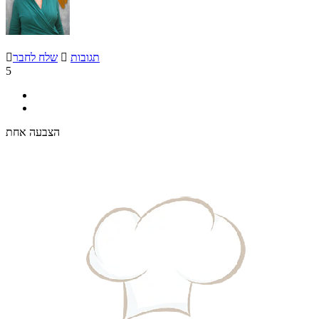
תגובות

שלח לחבר

5
הצבעה אחת