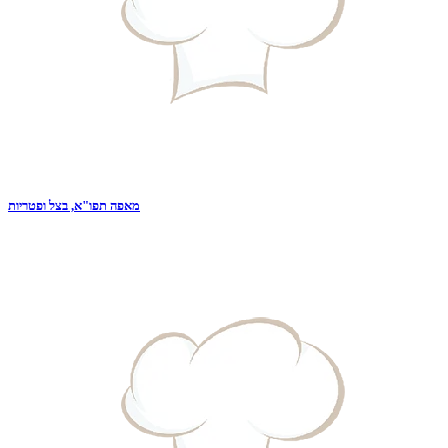
מאפה תפו"א, בצל ופטריות