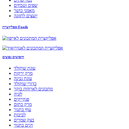
נטורופתים
שפים וטבחים
מאמני כושר
יועצים לתזונה
אפליקציית Foods
חיפושים נפוצים
עוגת שוקולד
מרק ירקות
עוגת גבינה
כדורי שוקולד
מתכונים לארוחת בוקר
לזניה
פנקייקים
מרק כתום
עוף בתנור
לביבות
בצק שמרים
דגים בתנור