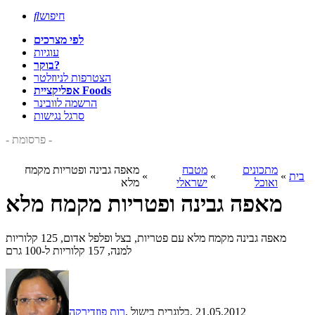
חיפוש

לפי מצרכים
עוגיות
בוקר?
הצטרפות לניוזלטר
אפליקציית Foods
הרשמה לוובינר
סרגל נגישות
- פרסומת -
מתכונים
מטבח
מאפה גבינה ופטריות מקמח
בית
»
»
»
ואוכל
ישראלי
מלא
מאפה גבינה ופטריות מקמח מלא
מאפה גבינה מקמח מלא עם פטריות, בצל ופלפל אדום, 125 קלוריות
למנה, 157 קלוריות ל-100 גרם
, 21.05.2012
, בלוגרית בישול
רות פוזדירקה