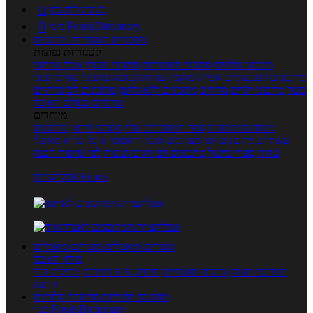
כניסה לחשבון

מנוי FoodsDictionary

מתכונים
קטגוריות מתכונים
קטגוריות נפוצות
מתכוני סלטים
מתכוני פשטידות
מתכוני עוגות
אוכל צמחוני
מתכונים לטבעוניים
אפייה
מוקפץ
עוגיות
פסטה
מתכוני עוף
מתכוני
בשר
מתכוני ילדים
מרקים
מתכונים ללא גלוטן
מתכונים לסוכרתיים
טרנדים בעולם האוכל
מיוחדים
מנתח המתכונים
ספר המתכונים שלי
מתכוני וידאו
מתכונים
עשירים
מתכונים לפי מצרכים
אוכל דיאטטי
אוכל בריא
מאכלי
עדות
ספרי בישול
מתכונים לפי חגים ועונות
לפי שיטות הכנה
אפליקציית Foods
מוצרים ומאכלים
מוצרים ומאכלים
מילון האוכל
תפריטי תזונה
ערכים תזונתיים
חיפוש ע"פ רכיבים
מכילים הכי
הרבה
מחשבון קלוריות
מחשבון קלוריות
מנוי FoodsDictionary