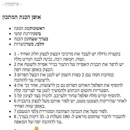
- פרסומת -
אופן הכנת המתכון
ראשונות
סוג המנה
בינוני
דרגת קושי
בערך שעה
זמן הכנה
חלבי, כשר
כשרות
בקערה גדולה יש לעבד את מרכיבי הבצק לבצק חלק ואחיד -
1
קמח, חמאה רכה, גבינה לבנה וקורט מלח.
יש לרפד את תבנית האפייה של התנור בנייר אפייה ולשטח את
2
הבצק באופן שווה ויפה.
במחבת חמה עם 2 כפות השמן יש לטגן את הבצל הפרוס
3
לרצועות עד להזהבה.
להוסיף את הפלפל האדום הפרוס גם כן לרצועות, אחר כך את
4
הפטריות והשום הכתוש ולהמשיך לטגן עד לצריבה קלה.
להוסיף קורט מלח ופלפל שחור ולערבב. להניח בצד לצינון קל.
5
לאחר שהירקות הצטננו מעט, יש לפזר אותם מעל לבצק בתבנית
6
באופן שווה ואחיד.
לפזר מעל את הגבינה הצהובה המגוררת (לפי הטעם).
7
להעביר לתנור שחומם מראש ל- 180 מעלות כ- 35 דקות בערך,
8
עד להזהבה יפה של המאפה.