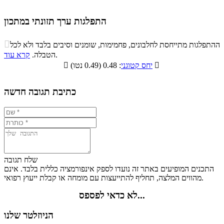
התפלגות ערך תזונתי במתכון
התפלגות ערך תזונתי במתכון

ההתפלגות מתייחסת לחלבונים, פחמימות, שומנים וסיבים בלבד ולא לכל
סיבים
.
הטבלה.
קרא עוד
פחמימות
חלבונים
שומנים
תזונתיים

: 0.48 (0.49 נטו)
יחס קטוגני

2%
31.7%
19.8%
46.5%
כתיבת תגובה חדשה
שלח תגובה
התכנים המופיעים באתר זה נועדו לספק אינפורמציה כללית בלבד. אינם
מהווים המלצה, תחליף להתייעצות עם מומחה או קבלת ייעוץ רפואי.
לא כדאי לפספס...
הניוזלטר שלנו