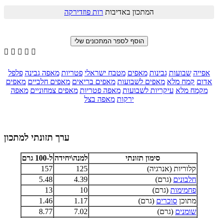
המתכון באדיבות
רות פוזדירקה





אפייה
שבועות
גבינות
מאפים
מטבח ישראלי
פטריות
מאפה גבינה
פלפל
אדום
קמח מלא
מאפים לשבועות
מאפים בריאים
מאפים חלביים
מאפים
מקמח מלא
עיקריות לשבועות
מאפה פטריות
מאפים צמחוניים
מאפה
ירקות
מאפה בצל
ערך תזונתי למתכון
סימון תזונתי
למנה\יחידה
ל-100 גרם
קלוריות (אנרגיה)
125
157
חלבונים
(גרם)
4.39
5.48
פחמימות
(גרם)
10
13
מתוכן
סוכרים
(גרם)
1.17
1.46
שומנים
(גרם)
7.02
8.77