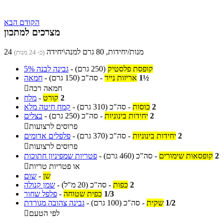
הקודם
הבא
מצרכים למתכון
24 מנות/יחידות, 80 גרם למנה\יחידה
(כ- 24 מנות)
קופסת פלסטיק
(250 גרם)
-
גבינה לבנה 5%
1½
אריזות נייר
-
סה"כ
(150 גרם)
-
חמאה
חמאה רכה

2
קורט
-
מלח
2
כוסות
-
סה"כ
(310 גרם)
-
קמח חיטה מלא
2
יחידות בינוניות
-
סה"כ
(250 גרם)
-
בצלים
פרוסים לרצועות

2
יחידות בינוניות
-
סה"כ
(370 גרם)
-
פלפלים אדומים
פרוסים לרצועות

2
קופסאות שימורים
-
סה"כ
(460 גרם)
-
פטריות שמפיניון חתוכות
או פטריות טריות

שן
-
שום
2
כפות
-
סה"כ
(20 מ"ל)
-
שמן קנולה
1/3
כפית שטוחה
-
פלפל שחור
1/2
שקית
-
סה"כ
(100 גרם)
-
גבינה צהובה מגורדת
לפי הטעם
