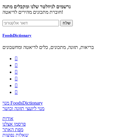
נרשמים לניוזלטר שלנו ומקבלים מתנה
חוברת מתכונים מהירים לדיאטה!
FoodsDictionary
בריאות, תזונה, מתכונים, כלים לדיאטה ומחשבונים






מנוי FoodsDictionary
מנוי ליועצי תזונה וכושר
אודות
פרסמו אצלנו
מפת האתר
שאלות נפוצות