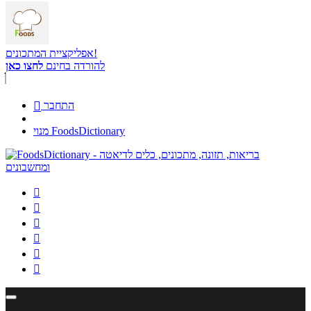
אפליקציית המתכונים!
להורדה בחינם
לחצו כאן
התחבר

מנוי FoodsDictionary





