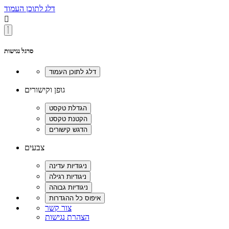
דלג לתוכן העמוד

סרגל נגישות
גופן וקישורים
צבעים
צור קשר
הצהרת נגישות