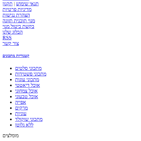
תנאי שימוש
|
תקנון
מדיניות פרטיות
הצהרת נגישות
מנוי תוכנית תזונה
בקשת ביטול מנוי
הבלוג שלנו
RSS
צור קשר
קטגוריות מתכונים
מתכוני סלטים
מתכוני פשטידות
מתכוני עוגות
אוכל דיאטטי
אוכל צמחוני
אוכל טבעוני
אפייה
מרקים
עוגיות
מתכוני שוקולד
ללא גלוטן
מומלצים