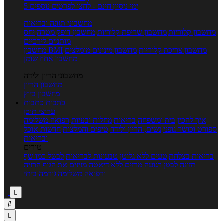
5 ימי ניסיון חינם - לחצו לפרטים נוספים
מחשבוני תזונה ובריאות
מחשבון קלוריות
מחשבון שריפת קלוריות
מחשבון דופק מטרה
יחס
מותניים לירכיים
מחשבון צריכת קלוריות
מחשבון מינונים מומלצים
מחשבון BMI
מחשבון אחוז שומן
מחשבוני הריון ולידה
מחשבון הריון
מחשבון ביוץ
כתבות
כתבות
ערוצי תוכן
איך להכין
בית ומשפחה
בריאות
מחלות ובעיות
רפואה משלימה
ספורט וכושר גופני
נשים, הריון ולידה
טיפים והמלצות
חדשות אוכל
ובריאות
טורים
בריאות בצלחת
טעים ללא גלוטן
טבעונות לבריאות
לבשל כמו שף
תזונה לבטן רגועה
מרזים ללא דיאטה
מזיזים את הגוף
הרזיה
ורפואה משלימה
גורמה ביתי


