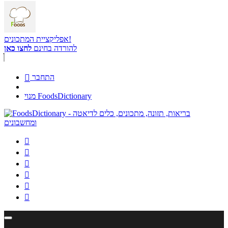
אפליקציית המתכונים!
להורדה בחינם
לחצו כאן
התחבר

מנוי FoodsDictionary





