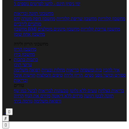
5 ימי ניסיון חינם - לחצו לפרטים נוספים
מחשבוני תזונה ובריאות
מחשבון קלוריות
מחשבון שריפת קלוריות
מחשבון דופק מטרה
יחס
מותניים לירכיים
מחשבון צריכת קלוריות
מחשבון מינונים מומלצים
מחשבון BMI
מחשבון אחוז שומן
מחשבוני הריון ולידה
מחשבון הריון
מחשבון ביוץ
כתבות
כתבות
ערוצי תוכן
איך להכין
בית ומשפחה
בריאות
מחלות ובעיות
רפואה משלימה
ספורט וכושר גופני
נשים, הריון ולידה
טיפים והמלצות
חדשות אוכל
ובריאות
טורים
בריאות בצלחת
טעים ללא גלוטן
טבעונות לבריאות
לבשל כמו שף
תזונה לבטן רגועה
מרזים ללא דיאטה
מזיזים את הגוף
הרזיה
ורפואה משלימה
גורמה ביתי


