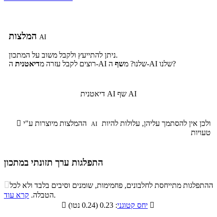
המלצות
AI
ניתן להתייעץ ולקבל משוב על המתכון.
ה-AI שלנו?
ה-AI שלנו? מ
שף
רוצים לקבל עזרה מ
דיאטנית
שף AI
דיאטנית AI
ולכן אין להסתמך עליהן, עלולות להיות
ההמלצות מיוצרות ע"י

AI
טעויות
התפלגות ערך תזונתי במתכון
התפלגות ערך תזונתי במתכון

ההתפלגות מתייחסת לחלבונים, פחמימות, שומנים וסיבים בלבד ולא לכל
סיבים
.
הטבלה.
קרא עוד
פחמימות
חלבונים
שומנים
תזונתיים

: 0.23 (0.24 נטו)
יחס קטוגני

2.2%
18.3%
21.4%
58.1%