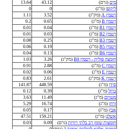
מים
(גרם)
43.12
13.64
ליקופן
(מ"ג)
0
0
ויטמין A
(מק"ג)
3.52
1.11
ויטמין B
(מ"ג)
0.65
0.2
ויטמין B1
(מ"ג)
0.04
0.01
ויטמין B2
(מ"ג)
0.03
0.01
ויטמין B3
(מ"ג)
0.25
0.08
ויטמין B5
(מ"ג)
0.19
0.06
ויטמין B6
(מ"ג)
0.13
0.04
חומצה פולית - ויטמין B9
(מק"ג)
3.26
1.03
ויטמין C
(מ"ג)
2.88
0.91
ויטמין E
(מ"ג)
0.06
0.02
ויטמין K
(מק"ג)
2.61
0.83
סידן
(מ"ג)
448.59
141.87
ברזל
(מ"ג)
0.39
0.12
מגנזיום
(מ"ג)
11.49
3.63
זרחן
(מ"ג)
16.74
5.29
אבץ
(מ"ג)
0.17
0.05
אשלגן
(מ"ג)
150.21
47.51
חומצות שומן רב בלתי רוויות
(גרם)
0.09
0.03
חומצה אלפא לינולנית-אומגה 3
(גרם)
0
0