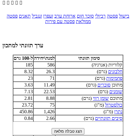





בישול
פסטה
רביולי
סוכר חום
ארוחת ערב
זעפרן
זנגביל
תאנים
פסטה
ממולאת
פסטה עם פירות
ערך תזונתי למתכון
סימון תזונתי
למנה\יחידה
ל-100 גרם
קלוריות (אנרגיה)
586
185
חלבונים
(גרם)
26.3
8.32
פחמימות
(גרם)
71
23
מתוכן
סוכרים
(גרם)
11.49
3.63
שומנים
(גרם)
22.53
7.13
מתוכם
שומן רווי
(גרם)
8.88
2.81
כולסטרול
(מ"ג)
75
23.72
נתרן
(מ"ג)
1,426
450.86
סיבים תזונתיים
(גרם)
2.66
0.84