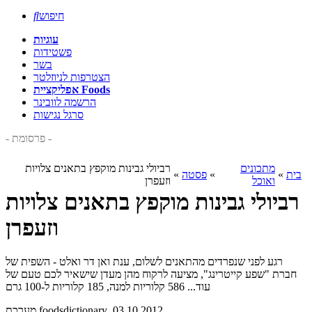
חיפוש

עוגיות
פשטידות
בשר
הצטרפות לניוזלטר
אפליקציית Foods
הרשמה לוובינר
סרגל נגישות
- פרסומת -
מתכונים
רביולי גבינות מוקפץ בתאנים צלויות
בית
»
»
פסטה
»
ואוכל
וזעפרן
רביולי גבינות מוקפץ בתאנים צלויות
וזעפרן
רגע לפני שנפרדים מהתאנים לשלום, ענת ואן דר ואלט - השפית של
חברת "שפע קייטרינג", מציעה לרקוח מהן מעדן שישאיר לכם טעם של
עוד... 586 קלוריות למנה, 185 קלוריות ל-100 גרם
, 03.10.2012
מערכת foodsdictionary