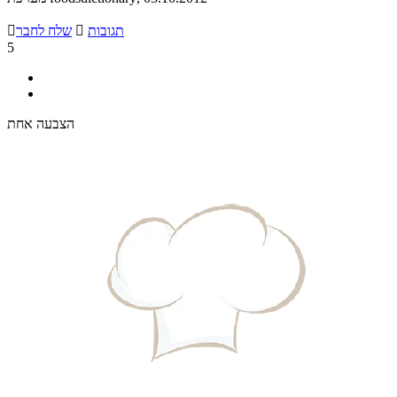
תגובות

שלח לחבר

5
הצבעה אחת