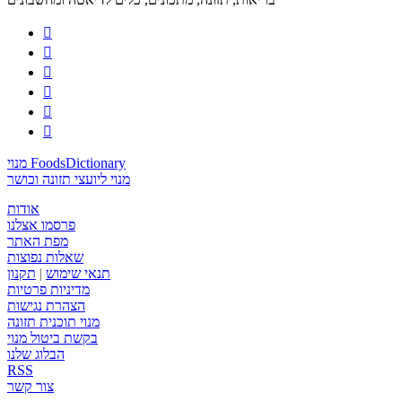






מנוי FoodsDictionary
מנוי ליועצי תזונה וכושר
אודות
פרסמו אצלנו
מפת האתר
שאלות נפוצות
תנאי שימוש
|
תקנון
מדיניות פרטיות
הצהרת נגישות
מנוי תוכנית תזונה
בקשת ביטול מנוי
הבלוג שלנו
RSS
צור קשר