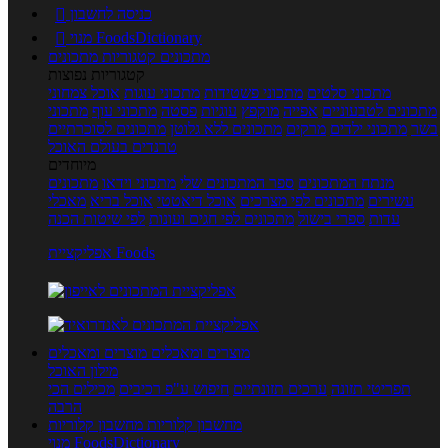
כניסה לחשבון

מנוי FoodsDictionary

מתכונים
קטגוריות מתכונים
קטגוריות נפוצות
מתכוני סלטים
מתכוני פשטידות
מתכוני עוגות
אוכל צמחוני
מתכונים לטבעוניים
אפייה
מוקפץ
עוגיות
פסטה
מתכוני עוף
מתכוני
בשר
מתכוני ילדים
מרקים
מתכונים ללא גלוטן
מתכונים לסוכרתיים
טרנדים בעולם האוכל
מיוחדים
מנתח המתכונים
ספר המתכונים שלי
מתכוני וידאו
מתכונים
עשירים
מתכונים לפי מצרכים
אוכל דיאטטי
אוכל בריא
מאכלי
עדות
ספרי בישול
מתכונים לפי חגים ועונות
לפי שיטות הכנה
אפליקציית Foods
מוצרים ומאכלים
מוצרים ומאכלים
מילון האוכל
תפריטי תזונה
ערכים תזונתיים
חיפוש ע"פ רכיבים
מכילים הכי
הרבה
מחשבון קלוריות
מחשבון קלוריות
מנוי FoodsDictionary