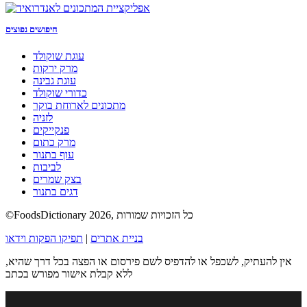
חיפושים נפוצים
עוגת שוקולד
מרק ירקות
עוגת גבינה
כדורי שוקולד
מתכונים לארוחת בוקר
לזניה
פנקייקים
מרק כתום
עוף בתנור
לביבות
בצק שמרים
דגים בתנור
©FoodsDictionary 2026, כל הזכויות שמורות
בניית אתרים
|
תפיקו הפקות וידאו
אין להעתיק, לשכפל או להדפיס לשם פירסום או הפצה בכל דרך שהיא,
ללא קבלת אישור מפורש בכתב