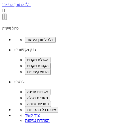
דלג לתוכן העמוד

סרגל נגישות
גופן וקישורים
צבעים
צור קשר
הצהרת נגישות