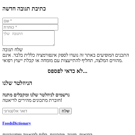
כתיבת תגובה חדשה
שלח תגובה
התכנים המופיעים באתר זה נועדו לספק אינפורמציה כללית בלבד. אינם
מהווים המלצה, תחליף להתייעצות עם מומחה או קבלת ייעוץ רפואי.
לא כדאי לפספס...
הניוזלטר שלנו
נרשמים לניוזלטר שלנו ומקבלים מתנה
חוברת מתכונים מהירים לדיאטה!
FoodsDictionary
בריאות, תזונה, מתכונים, כלים לדיאטה ומחשבונים