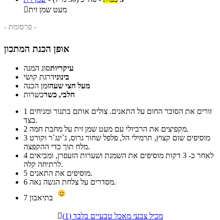
מעט שמן זית

- פרסומת -
אופן הכנת המתכון
עיקריות
סוג המנה
בינוני
דרגת קושי
מעל חצי שעה
זמן הכנה
חלבי, כשר
כשרות
זורים את הסוכר החום על התאנים. צולים אותם בתנור ומניחים
1
בצד.
מקפיצים את הרביולי עם מעט שמן זית על מחבת חמה.
2
מוסיפים שום קצוץ, תרמילי הל, פלפל שחור גרוס, ג`ינג`ר וקורט
3
מלח תוך כדי ההקפצה.
לאחר כ- 3 דקות מוסיפים את השמנת ושערות הזעפרן, ומביאים
4
לרתיחה קלה.
מוסיפים את התאנים.
5
מסדרים על צלחת הגשה נאה.
6
בתיאבון
7
מכיל צבעי מאכל טבעיים בלבד (1)
