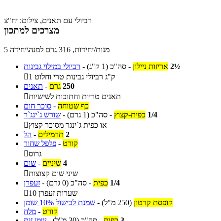
רביולי עם תאנים, צילום: יח"צ
מצרכים למתכון
5 מנות/יחידות, 316 גרם למנה\יחידה
2½
אריזות ניילון
-
סה"כ
(1 ק"ג)
-
רביולי במילוי גבינות
1 ק"ג רביולי גבינות טרי וחלוט

250
גרם
-
תאנים
תאנים טריות וחתוכות לשישיות

כף שטוחה
-
סוכר חום
1/4
כפית-קצוץ
-
סה"כ
(1 גרם)
-
שורש ג`ינג`ר
או כפית ג`ינגר מסוכר קצוץ

2
תרמילים
-
הל
קורט
-
פלפל שחור
גרוס

4
שיניים
-
שום
שיני שום קצוצות

1/4
כפית
-
סה"כ
(0 גרם)
-
זעפרן
10 שערות זעפרן

קופסת קרטון
(250 מ"ל)
-
שמנת לבישול 10% שומן
קורט
-
מלח
3
כפות
-
סה"כ
(30 מ"ל)
-
שמן זית