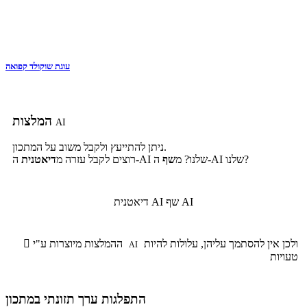
עוגת שוקולד קפואה
המלצות
AI
ניתן להתייעץ ולקבל משוב על המתכון.
ה-AI שלנו?
ה-AI שלנו? מ
שף
רוצים לקבל עזרה מ
דיאטנית
שף AI
דיאטנית AI
ולכן אין להסתמך עליהן, עלולות להיות
ההמלצות מיוצרות ע"י

AI
טעויות
התפלגות ערך תזונתי במתכון