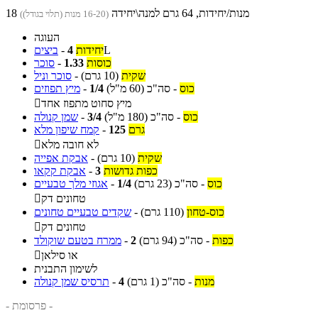
18 מנות/יחידות, 64 גרם למנה\יחידה
(16-20 מנות (תלוי בגודל))
העוגה
L
יחידות
4
-
ביצים
כוסות
1.33
-
סוכר
שקית
(10 גרם)
-
סוכר וניל
כוס
-
סה"כ
(60 מ"ל)
1/4
-
מיץ תפוזים
מיץ סחוט מתפוז אחד

כוס
-
סה"כ
(180 מ"ל)
3/4
-
שמן קנולה
גרם
125
-
קמח שיפון מלא
לא חובה מלא

שקית
(10 גרם)
-
אבקת אפייה
כפות גדושות
3
-
אבקת קקאו
כוס
-
סה"כ
(23 גרם)
1/4
-
אגוזי מלך טבעיים
טחונים דק

כוס-טחון
(110 גרם)
-
שקדים טבעיים טחונים
טחונים דק

כפות
-
סה"כ
(94 גרם)
2
-
ממרח בטעם שוקולד
או סילאן

לשימון התבנית
מנות
-
סה"כ
(1 גרם)
4
-
תרסיס שמן קנולה
- פרסומת -