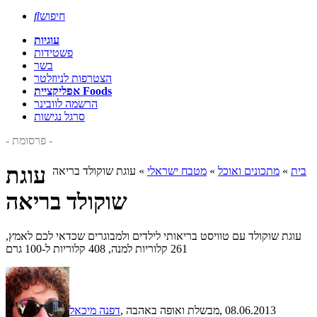
חיפוש

עוגיות
פשטידות
בשר
הצטרפות לניוזלטר
אפליקציית Foods
הרשמה לוובינר
סרגל נגישות
- פרסומת -
עוגת
בית
»
מתכונים ואוכל
»
מטבח ישראלי
»
עוגת שוקולד בריאה
שוקולד בריאה
עוגת שוקולד עם טוויסט בריאותי לילדים ולמבוגרים שכדאי לכם לאמץ,
261 קלוריות למנה, 408 קלוריות ל-100 גרם
, 08.06.2013
, מבשלת ואופה באהבה
דפנה מיכאל