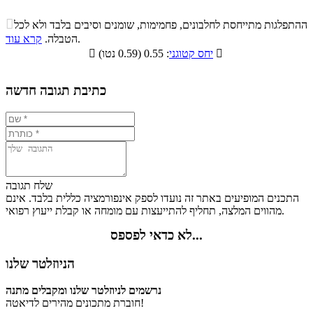
התפלגות ערך תזונתי במתכון

ההתפלגות מתייחסת לחלבונים, פחמימות, שומנים וסיבים בלבד ולא לכל
סיבים
.
הטבלה.
קרא עוד
פחמימות
חלבונים
שומנים
תזונתיים

: 0.55 (0.59 נטו)
יחס קטוגני

4.4%
33.8%
8.7%
53.1%
כתיבת תגובה חדשה
שלח תגובה
התכנים המופיעים באתר זה נועדו לספק אינפורמציה כללית בלבד. אינם
מהווים המלצה, תחליף להתייעצות עם מומחה או קבלת ייעוץ רפואי.
לא כדאי לפספס...
הניוזלטר שלנו
נרשמים לניוזלטר שלנו ומקבלים מתנה
חוברת מתכונים מהירים לדיאטה!