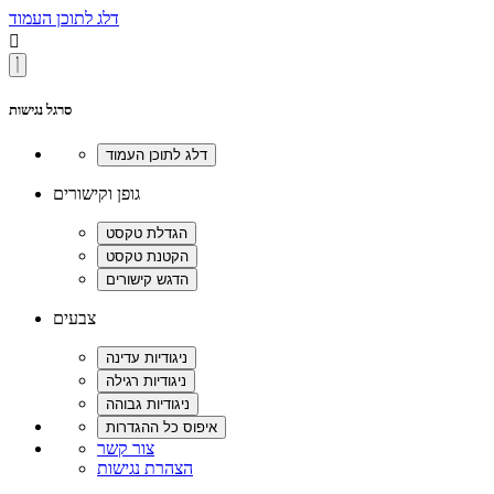
דלג לתוכן העמוד

סרגל נגישות
גופן וקישורים
צבעים
צור קשר
הצהרת נגישות