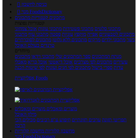
כניסה לחשבון

מנוי FoodsDictionary

מתכונים
קטגוריות מתכונים
קטגוריות נפוצות
מתכוני סלטים
מתכוני פשטידות
מתכוני עוגות
אוכל צמחוני
מתכונים לטבעוניים
אפייה
מוקפץ
עוגיות
פסטה
מתכוני עוף
מתכוני
בשר
מתכוני ילדים
מרקים
מתכונים ללא גלוטן
מתכונים לסוכרתיים
טרנדים בעולם האוכל
מיוחדים
מנתח המתכונים
ספר המתכונים שלי
מתכוני וידאו
מתכונים
עשירים
מתכונים לפי מצרכים
אוכל דיאטטי
אוכל בריא
מאכלי
עדות
ספרי בישול
מתכונים לפי חגים ועונות
לפי שיטות הכנה
אפליקציית Foods
מוצרים ומאכלים
מוצרים ומאכלים
מילון האוכל
תפריטי תזונה
ערכים תזונתיים
חיפוש ע"פ רכיבים
מכילים הכי
הרבה
מחשבון קלוריות
מחשבון קלוריות
מנוי FoodsDictionary