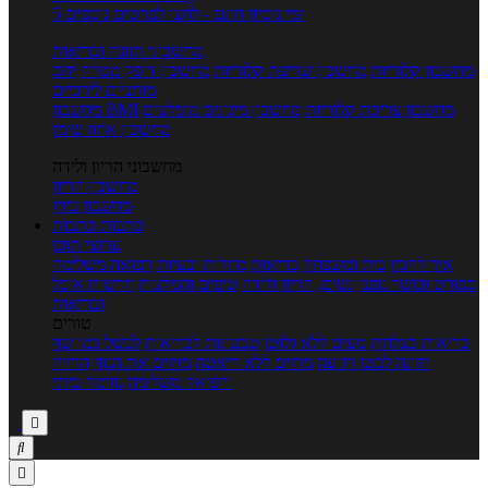
5 ימי ניסיון חינם - לחצו לפרטים נוספים
מחשבוני תזונה ובריאות
מחשבון קלוריות
מחשבון שריפת קלוריות
מחשבון דופק מטרה
יחס
מותניים לירכיים
מחשבון צריכת קלוריות
מחשבון מינונים מומלצים
מחשבון BMI
מחשבון אחוז שומן
מחשבוני הריון ולידה
מחשבון הריון
מחשבון ביוץ
כתבות
כתבות
ערוצי תוכן
איך להכין
בית ומשפחה
בריאות
מחלות ובעיות
רפואה משלימה
ספורט וכושר גופני
נשים, הריון ולידה
טיפים והמלצות
חדשות אוכל
ובריאות
טורים
בריאות בצלחת
טעים ללא גלוטן
טבעונות לבריאות
לבשל כמו שף
תזונה לבטן רגועה
מרזים ללא דיאטה
מזיזים את הגוף
הרזיה
ורפואה משלימה
גורמה ביתי


