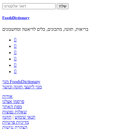
FoodsDictionary
בריאות, תזונה, מתכונים, כלים לדיאטה ומחשבונים






מנוי FoodsDictionary
מנוי ליועצי תזונה וכושר
אודות
פרסמו אצלנו
מפת האתר
שאלות נפוצות
תנאי שימוש
|
תקנון
מדיניות פרטיות
הצהרת נגישות