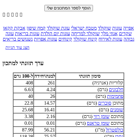





אפייה
עוגות
שוקולד
מטבח ישראלי
עוגת שוקולד
קמח שיפון
אבקת קקאו
שקדים
אגוזי מלך
שוקולד למריחה
עוגות יום הולדת
עוגות בריאות
עוגה
גבוהה
עוגות לאירוח
קינוח שוקולד
קינוחים
עוגות אפויות
נשנושים בריאים
הצג עוד תגיות
ערך תזונתי למתכון
סימון תזונתי
למנה\יחידה
ל-100 גרם
קלוריות (אנרגיה)
261
408
חלבונים
(גרם)
4.24
6.63
פחמימות
(גרם)
26
40
מתוכן
סוכרים
(גרם)
14.57
22.8
שומנים
(גרם)
16.41
25.68
מתוכם
שומן רווי
(גרם)
2.16
3.38
מתוכם
שומן טראנס
(גרם)
0.01
0.01
כולסטרול
(מ"ג)
56.21
87.99
נתרן
(מ"ג)
75.57
118.28