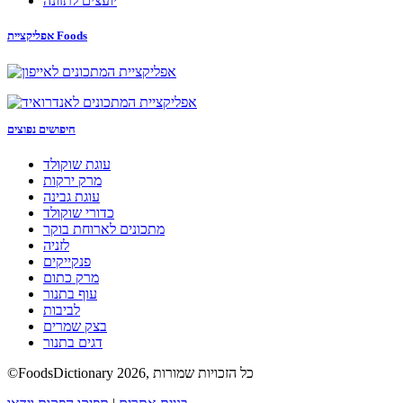
יועצים לתזונה
אפליקציית Foods
חיפושים נפוצים
עוגת שוקולד
מרק ירקות
עוגת גבינה
כדורי שוקולד
מתכונים לארוחת בוקר
לזניה
פנקייקים
מרק כתום
עוף בתנור
לביבות
בצק שמרים
דגים בתנור
©FoodsDictionary 2026, כל הזכויות שמורות