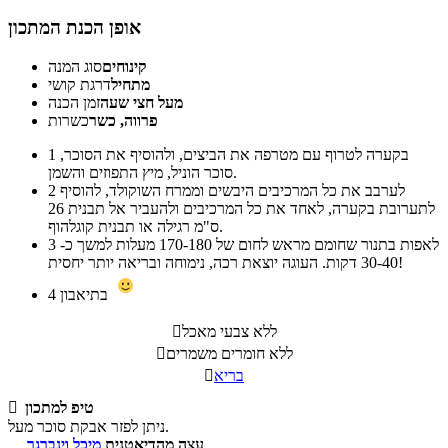
אופן הכנת המתכון
קינוחים
סוג המנה
מתחיל
דרגת קושי
מעל חצי שעה
זמן הכנה
פרווה, כשר
כשרות
בקערה לטרוף עם מטרפה את הביצים, ולהוסיף את הסוכר,
1
סוכר הוניל, מיץ התפוזים והשמן.
לערבב את כל המרכיבים היבשים וממרח השוקולד, להוסיף
2
לתערובת בקערה, לאחד את כל המרכיבים ולהעביר אל תבנית 26
ס"מ רגילה או תבנית קוגלהוף.
לאפות בתנור שחומם מראש לחום של 170-180 מעלות למשך כ-
3
30-40 דקות. העוגה יוצאת רכה, נימוחה ובריאה יותר יחסית!
בתיאבון
4
ללא צבעי מאכל

ללא חומרים משמרים

בריא

טיפ למתכון

ניתן לפזר אבקת סוכר מעל.
עצה מהדיאטנית
מיכל וינברגר
