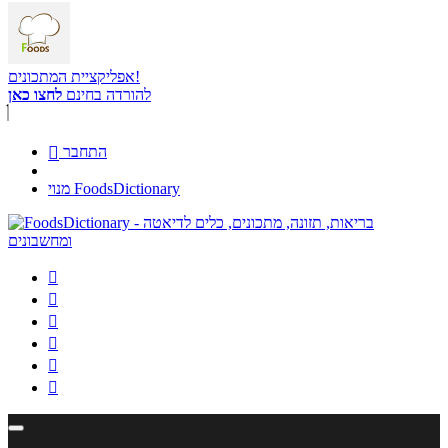
אפליקציית המתכונים!
להורדה בחינם
לחצו כאן
התחבר

מנוי FoodsDictionary





