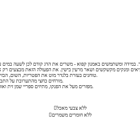
טוחנים בעזרת בלנדר מוט את הפטריות, השום, הבזיליקום, כפית השמן, האורגנו ומיץ הלימון, עד לקבלת משחה אחידה.
מורחים כחצי מהתערובת על התבנית, מניחים עליה את הפילטים ועליהם מורחים את יתר התערובת.
מפזרים מעל את הפנקו, מתיזים ספריי שמן זית ואופים בתנור שחומם מראש ל- 200 מעלות עד להזהבה (כ- 20 דקות).
ללא צבעי מאכל

ללא חומרים משמרים
