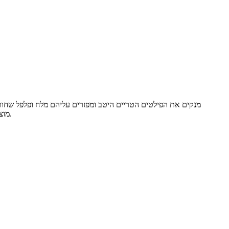
מוציאים ומנקים מקשקשים ושאר מרעין בישין. את הפעולה הזאת מבצעים רק אם הדג קפוא. במידה והדג טרי אין צורך כלל בפעולת ההשריה הזאת.