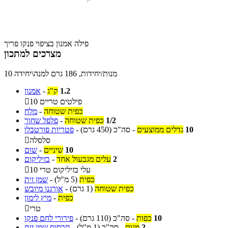
פילה אמנון בציפוי פנקו פריך
מצרכים למתכון
10 מנות/יחידות, 186 גרם למנה\יחידה
1.2
ק"ג
-
אמנון
10 פילטים טריים

כפית שטוחה
-
מלח
1/2
כפית שטוחה
-
פלפל שחור
10
גדלים ממוצעים
-
סה"כ
(450 גרם)
-
פטריות פורטבלו
סלסלה

10
שיניים
-
שום
2
עלים מגבעול אחד
-
בזיליקום
10 עלי בזיליקום טרי

כפית
(5 מ"ל)
-
שמן זית
כפית שטוחה
(1 גרם)
-
אורגנו מיובש
כפית
-
מיץ לימון
טרי

10
כפות
-
סה"כ
(110 גרם)
-
פירורי לחם פנקו
2
מנות
-
סה"כ
(1 מ"ל)
-
תרסיס שמן זית