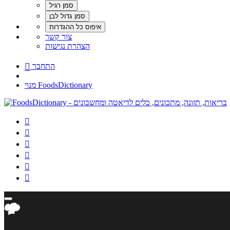
צור קשר
הצהרת נגישות
התחבר

מנוי FoodsDictionary





