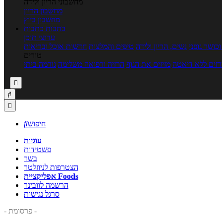
מחשבוני הריון ולידה
מחשבון הריון
מחשבון ביוץ
כתבות
כתבות
ערוצי תוכן
כושר גופני
נשים, הריון ולידה
טיפים והמלצות
חדשות אוכל ובריאות
טורים
זים ללא דיאטה
מזיזים את הגוף
הרזיה ורפואה משלימה
גורמה ביתי



חיפוש

עוגיות
פשטידות
בשר
הצטרפות לניוזלטר
אפליקציית Foods
הרשמה לוובינר
סרגל נגישות
- פרסומת -