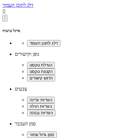
דלג לתוכן העמוד

סרגל נגישות
גופן וקישורים
צבעים
סמן העכבר