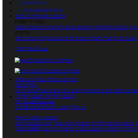
כניסה לחשבון

מנוי FoodsDictionary

מתכונים
קטגוריות מתכונים
קטגוריות נפוצות
קים
מתכונים ללא גלוטן
מתכונים לסוכרתיים
טרנדים בעולם האוכל
מיוחדים
מאכלי עדות
ספרי בישול
מתכונים לפי חגים ועונות
לפי שיטות הכנה
אפליקציית Foods
מוצרים ומאכלים
מוצרים ומאכלים
מילון האוכל
פריטי תזונה
ערכים תזונתיים
חיפוש ע"פ רכיבים
מכילים הכי הרבה
מחשבון קלוריות
מחשבון קלוריות
מנוי FoodsDictionary
5 ימי ניסיון חינם - לחצו לפרטים נוספים
מחשבוני תזונה ובריאות
ת
מחשבון שריפת קלוריות
מחשבון דופק מטרה
יחס מותניים לירכיים
 קלוריות
מחשבון מינונים מומלצים
מחשבון אחוז שומן
מחשבון BMI