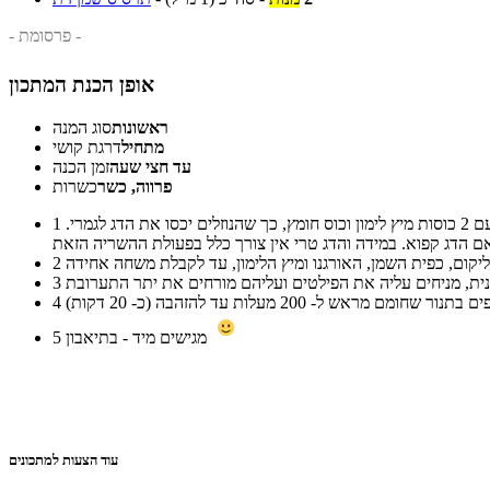
- פרסומת -
אופן הכנת המתכון
ראשונות
סוג המנה
מתחיל
דרגת קושי
עד חצי שעה
זמן הכנה
פרווה, כשר
כשרות
מנקים את הפילטים הטריים היטב ומפזרים עליהם מלח ופלפל שחור. במידה ומשתמשים באמנון קפוא - משרים את הדג קודם לכן לשעה במים עם 2 כוסות מיץ לימון וכוס חומץ, כך שהנוזלים יכסו את הדג לגמרי.
1
2
3
4
מגישים מיד - בתיאבון
5
עוד הצעות למתכונים