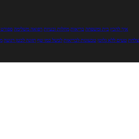
איך להכין
בית ומשפחה
בריאות
מחלות ובעיות
רפואה משלימה
ספורט ו
צלחת
טעים ללא גלוטן
טבעונות לבריאות
לבשל כמו שף
תזונה לבטן רגועה
מר