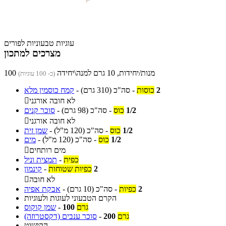
עוגיות טבעוניות לפורים
מצרכים למתכון
100 מנות/יחידות, 10 גרם למנה\יחידה
(כ- 100 עוגיות)
2
כוסות
-
סה"כ
(310 גרם)
-
קמח כוסמין מלא
לא חובה אורגני

1/2
כוס
-
סה"כ
(98 גרם)
-
סוכר קנים
לא חובה אורגני

1/2
כוס
-
סה"כ
(120 מ"ל)
-
שמן זית
1/2
כוס
-
סה"כ
(120 מ"ל)
-
מים
מים רותחים

כפית
-
תמצית וניל
2
כפיות שטוחות
-
קינמון
לא חובה

2
כפיות
-
סה"כ
(10 גרם)
-
אבקת אפיה
הקרם הטבעוני לעוגות ולעוגיות
גרם
100
-
שמן קוקוס
גרם
200
-
סוכר ענבים (דקסטרוזה)
הקישוט