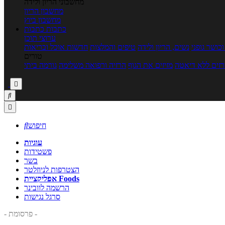
מחשבוני הריון ולידה
מחשבון הריון
מחשבון ביוץ
כתבות
כתבות
ערוצי תוכן
כושר גופני
נשים, הריון ולידה
טיפים והמלצות
חדשות אוכל ובריאות
טורים
זים ללא דיאטה
מזיזים את הגוף
הרזיה ורפואה משלימה
גורמה ביתי



חיפוש

עוגיות
פשטידות
בשר
הצטרפות לניוזלטר
אפליקציית Foods
הרשמה לוובינר
סרגל נגישות
- פרסומת -