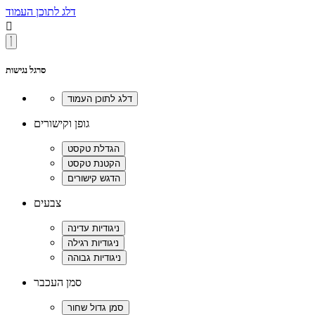
דלג לתוכן העמוד

סרגל נגישות
גופן וקישורים
צבעים
סמן העכבר