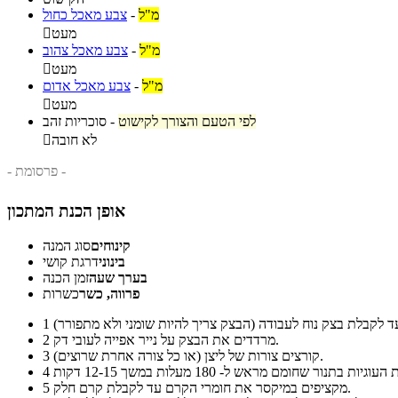
מ"ל
-
צבע מאכל כחול
מעט

מ"ל
-
צבע מאכל צהוב
מעט

מ"ל
-
צבע מאכל אדום
מעט

לפי הטעם והצורך לקישוט
-
סוכריות זהב
לא חובה

- פרסומת -
אופן הכנת המתכון
קינוחים
סוג המנה
בינוני
דרגת קושי
בערך שעה
זמן הכנה
פרווה, כשר
כשרות
1
מרדדים את הבצק על נייר אפייה לעובי דק.
2
קורצים צורות של ליצן (או כל צורה אחרת שרוצים).
3
4
מקציפים במיקסר את חומרי הקרם עד לקבלת קרם חלק.
5