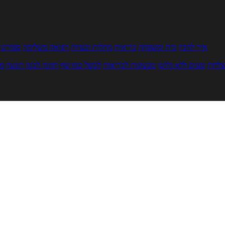
איך להכין
בית ומשפחה
בריאות
מחלות ובעיות
רפואה משלימה
ספורט ו
צלחת
טעים ללא גלוטן
טבעונות לבריאות
לבשל כמו שף
תזונה לבטן רגועה
מר