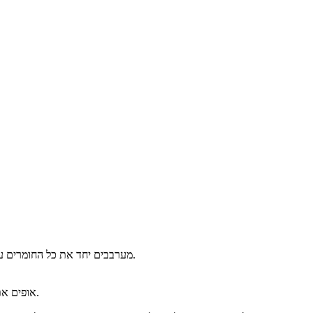
מערבבים יחד את כל החומרים עד לקבלת בצק נוח לעבודה (הבצק צריך להיות שומני ולא מתפורר).
אופים את העוגיות בתנור שחומם מראש ל- 180 מעלות במשך 12-15 דקות.