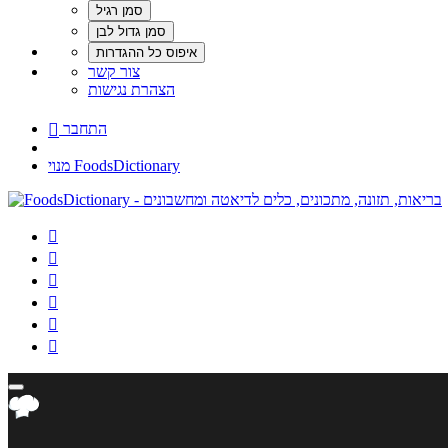
צור קשר
הצהרת נגישות
התחבר

מנוי FoodsDictionary





