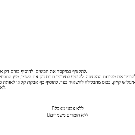
להקציף במיקסר את הביצים. להוסיף בזרם דק את הסוכר תוך כדי ההקצפה. להמשיך להקציף עד לקבלת קצף גבוה.
לאפות בתנור שחומם מראש לחום של 175 מעלות למשך כ- 40 דקות.
ללא צבעי מאכל

ללא חומרים משמרים
