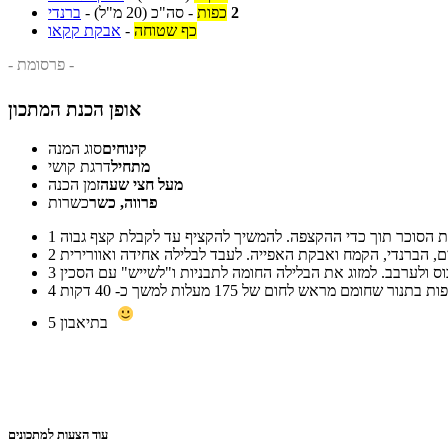
2
כפות
-
סה"כ
(20 מ"ל)
-
ברנדי
כף שטוחה
-
אבקת קקאו
- פרסומת -
אופן הכנת המתכון
קינוחים
סוג המנה
מתחיל
דרגת קושי
מעל חצי שעה
זמן הכנה
פרווה, כשר
כשרות
1
2
3
4
בתיאבון
5
עוד הצעות למתכונים