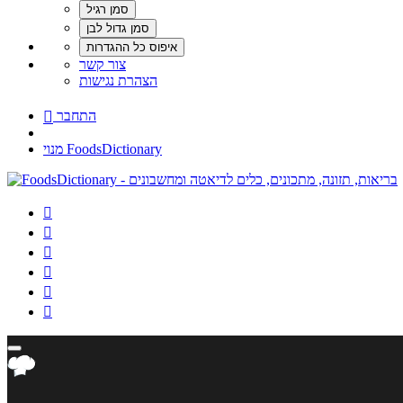
צור קשר
הצהרת נגישות
התחבר

מנוי FoodsDictionary





