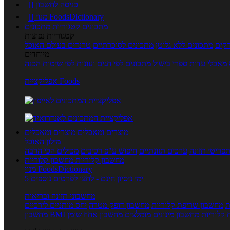
כניסה לחשבון

מנוי FoodsDictionary

מתכונים
קטגוריות מתכונים
קטגוריות נפוצות
קים
מתכונים ללא גלוטן
מתכונים לסוכרתיים
טרנדים בעולם האוכל
מיוחדים
מאכלי עדות
ספרי בישול
מתכונים לפי חגים ועונות
לפי שיטות הכנה
אפליקציית Foods
מוצרים ומאכלים
מוצרים ומאכלים
מילון האוכל
פריטי תזונה
ערכים תזונתיים
חיפוש ע"פ רכיבים
מכילים הכי הרבה
מחשבון קלוריות
מחשבון קלוריות
מנוי FoodsDictionary
5 ימי ניסיון חינם - לחצו לפרטים נוספים
מחשבוני תזונה ובריאות
ת
מחשבון שריפת קלוריות
מחשבון דופק מטרה
יחס מותניים לירכיים
 קלוריות
מחשבון מינונים מומלצים
מחשבון אחוז שומן
מחשבון BMI