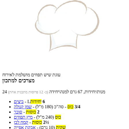
עוגת שיש תפוזים מושלמת לאירוח
מצרכים למתכון
24 מנות/יחידות, 67 גרם למנה\יחידה
(כ- 12 פרוסות מתבנית אחת)
6
יחידות
L
-
ביצים
3/4
כוס
-
סה"כ
(180 מ"ל)
-
שמן קנולה
2
כוסות
-
סוכר
כוס
(240 מ"ל)
-
מיץ תפוזים
2½
כוסות
-
קמח לבן
שקית
(10 גרם)
-
אבקת אפייה