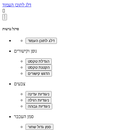
דלג לתוכן העמוד

סרגל נגישות
גופן וקישורים
צבעים
סמן העכבר