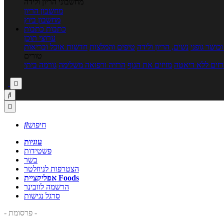
מחשבוני הריון ולידה
מחשבון הריון
מחשבון ביוץ
כתבות
כתבות
ערוצי תוכן
כושר גופני
נשים, הריון ולידה
טיפים והמלצות
חדשות אוכל ובריאות
טורים
זים ללא דיאטה
מזיזים את הגוף
הרזיה ורפואה משלימה
גורמה ביתי



חיפוש

עוגיות
פשטידות
בשר
הצטרפות לניוזלטר
אפליקציית Foods
הרשמה לוובינר
סרגל נגישות
- פרסומת -