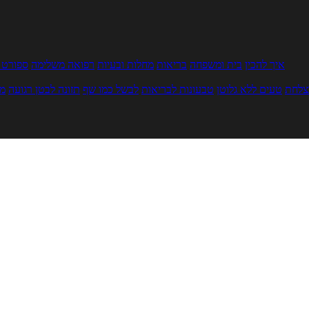
איך להכין
בית ומשפחה
בריאות
מחלות ובעיות
רפואה משלימה
ספורט ו
צלחת
טעים ללא גלוטן
טבעונות לבריאות
לבשל כמו שף
תזונה לבטן רגועה
מר