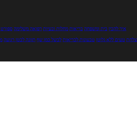
איך להכין
בית ומשפחה
בריאות
מחלות ובעיות
רפואה משלימה
ספורט ו
צלחת
טעים ללא גלוטן
טבעונות לבריאות
לבשל כמו שף
תזונה לבטן רגועה
מר