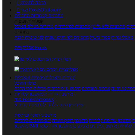
כניסה לחשבון

מנוי FoodsDictionary

מתכונים
קטגוריות מתכונים
קטגוריות נפוצות
קים
מתכונים ללא גלוטן
מתכונים לסוכרתיים
טרנדים בעולם האוכל
מיוחדים
מאכלי עדות
ספרי בישול
מתכונים לפי חגים ועונות
לפי שיטות הכנה
אפליקציית Foods
מוצרים ומאכלים
מוצרים ומאכלים
מילון האוכל
פריטי תזונה
ערכים תזונתיים
חיפוש ע"פ רכיבים
מכילים הכי הרבה
מחשבון קלוריות
מחשבון קלוריות
מנוי FoodsDictionary
5 ימי ניסיון חינם - לחצו לפרטים נוספים
מחשבוני תזונה ובריאות
ת
מחשבון שריפת קלוריות
מחשבון דופק מטרה
יחס מותניים לירכיים
 קלוריות
מחשבון מינונים מומלצים
מחשבון אחוז שומן
מחשבון BMI