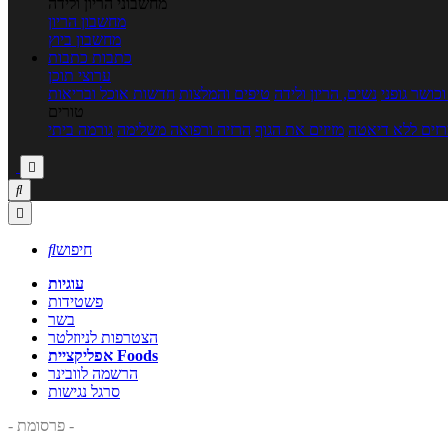
מחשבוני הריון ולידה
מחשבון הריון
מחשבון ביוץ
כתבות
כתבות
ערוצי תוכן
כושר גופני
נשים, הריון ולידה
טיפים והמלצות
חדשות אוכל ובריאות
טורים
זים ללא דיאטה
מזיזים את הגוף
הרזיה ורפואה משלימה
גורמה ביתי



חיפוש

עוגיות
פשטידות
בשר
הצטרפות לניוזלטר
אפליקציית Foods
הרשמה לוובינר
סרגל נגישות
- פרסומת -