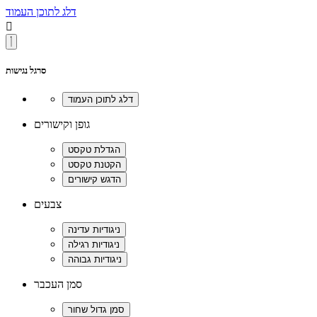
דלג לתוכן העמוד

סרגל נגישות
גופן וקישורים
צבעים
סמן העכבר