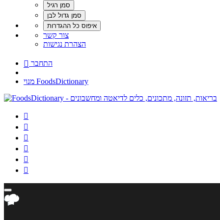
צור קשר
הצהרת נגישות
התחבר

מנוי FoodsDictionary





