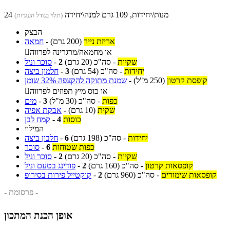
24 מנות/יחידות, 109 גרם למנה\יחידה
(תלוי בגודל העוגיות)
הבצק
אריזת נייר
(200 גרם)
-
חמאה
או מחמאה/מרגרינה לפרווה

שקיות
-
סה"כ
(20 גרם)
2
-
סוכר וניל
יחידות
-
סה"כ
(54 גרם)
3
-
חלמון ביצה
קופסת קרטון
(250 מ"ל)
-
שמנת מתוקה להקצפה 32% שומן
או כוס מיץ תפוזים לפרווה

כפות
-
סה"כ
(30 מ"ל)
3
-
מים
שקית
(10 גרם)
-
אבקת אפיה
כוסות
4
-
קמח לבן
המילוי
יחידות
-
סה"כ
(198 גרם)
6
-
חלבון ביצה
כפות שטוחות
6
-
סוכר
שקיות
-
סה"כ
(20 גרם)
2
-
סוכר וניל
קופסאות קרטון
-
סה"כ
(160 גרם)
2
-
פודינג בטעם וניל
קופסאות שימורים
-
סה"כ
(960 גרם)
2
-
קוקטייל פירות בסירופ
- פרסומת -
אופן הכנת המתכון