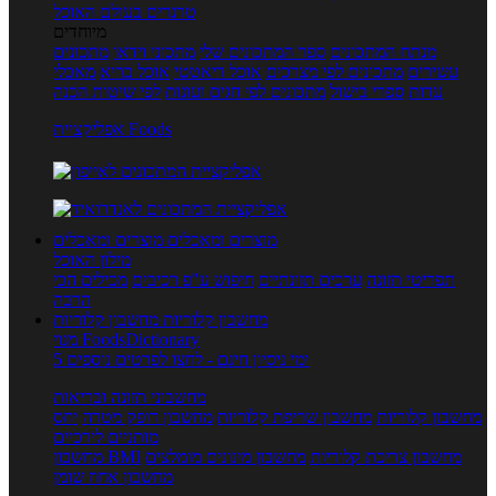
טרנדים בעולם האוכל
מיוחדים
מנתח המתכונים
ספר המתכונים שלי
מתכוני וידאו
מתכונים
עשירים
מתכונים לפי מצרכים
אוכל דיאטטי
אוכל בריא
מאכלי
עדות
ספרי בישול
מתכונים לפי חגים ועונות
לפי שיטות הכנה
אפליקציית Foods
מוצרים ומאכלים
מוצרים ומאכלים
מילון האוכל
תפריטי תזונה
ערכים תזונתיים
חיפוש ע"פ רכיבים
מכילים הכי
הרבה
מחשבון קלוריות
מחשבון קלוריות
מנוי FoodsDictionary
5 ימי ניסיון חינם - לחצו לפרטים נוספים
מחשבוני תזונה ובריאות
מחשבון קלוריות
מחשבון שריפת קלוריות
מחשבון דופק מטרה
יחס
מותניים לירכיים
מחשבון צריכת קלוריות
מחשבון מינונים מומלצים
מחשבון BMI
מחשבון אחוז שומן