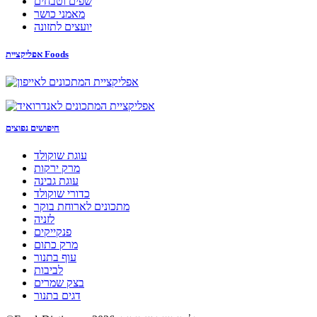
שפים וטבחים
מאמני כושר
יועצים לתזונה
אפליקציית Foods
חיפושים נפוצים
עוגת שוקולד
מרק ירקות
עוגת גבינה
כדורי שוקולד
מתכונים לארוחת בוקר
לזניה
פנקייקים
מרק כתום
עוף בתנור
לביבות
בצק שמרים
דגים בתנור