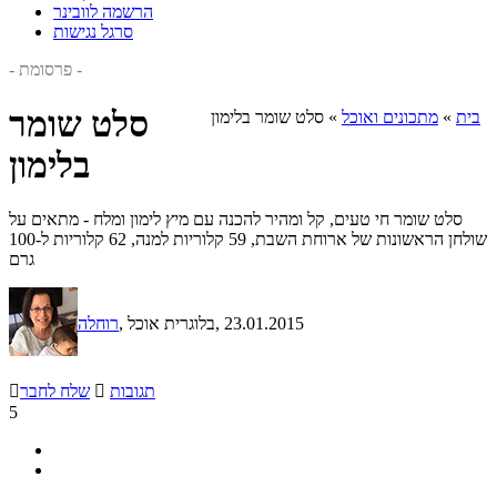
הרשמה לוובינר
סרגל נגישות
- פרסומת -
סלט שומר
בית
»
מתכונים ואוכל
»
סלט שומר בלימון
בלימון
סלט שומר חי טעים, קל ומהיר להכנה עם מיץ לימון ומלח - מתאים על
שולחן הראשונות של ארוחת השבת, 59 קלוריות למנה, 62 קלוריות ל-100
גרם
, 23.01.2015
, בלוגרית אוכל
רוחלה
תגובות

שלח לחבר

5