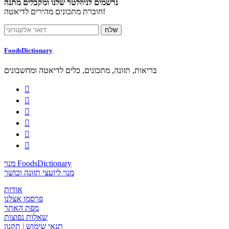
נרשמים לניוזלטר שלנו ומקבלים מתנה
חוברת מתכונים מהירים לדיאטה!
FoodsDictionary
בריאות, תזונה, מתכונים, כלים לדיאטה ומחשבונים






מנוי FoodsDictionary
מנוי ליועצי תזונה וכושר
אודות
פרסמו אצלנו
מפת האתר
שאלות נפוצות
תנאי שימוש
|
תקנון