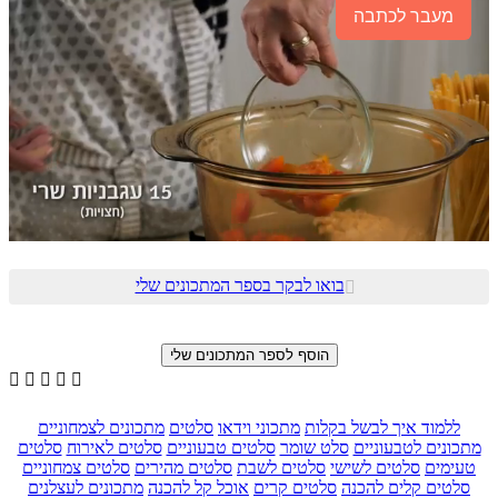
מעבר לכתבה
בואו לבקר בספר המתכונים שלי






ללמוד איך לבשל בקלות
מתכוני וידאו
סלטים
מתכונים לצמחוניים
מתכונים לטבעוניים
סלט שומר
סלטים טבעוניים
סלטים לאירוח
סלטים
טעימים
סלטים לשישי
סלטים לשבת
סלטים מהירים
סלטים צמחוניים
סלטים קלים להכנה
סלטים קרים
אוכל קל להכנה
מתכונים לעצלנים