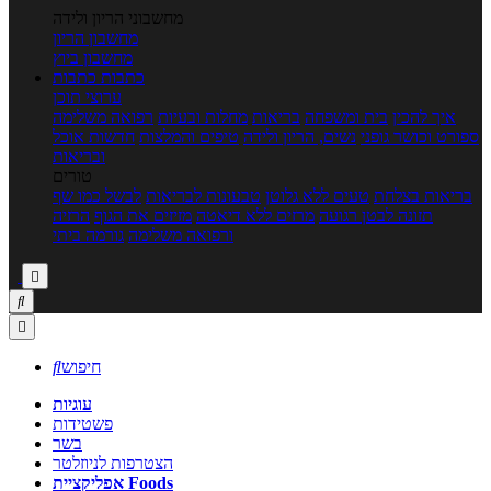
מחשבוני הריון ולידה
מחשבון הריון
מחשבון ביוץ
כתבות
כתבות
ערוצי תוכן
איך להכין
בית ומשפחה
בריאות
מחלות ובעיות
רפואה משלימה
ספורט וכושר גופני
נשים, הריון ולידה
טיפים והמלצות
חדשות אוכל
ובריאות
טורים
בריאות בצלחת
טעים ללא גלוטן
טבעונות לבריאות
לבשל כמו שף
תזונה לבטן רגועה
מרזים ללא דיאטה
מזיזים את הגוף
הרזיה
ורפואה משלימה
גורמה ביתי



חיפוש

עוגיות
פשטידות
בשר
הצטרפות לניוזלטר
אפליקציית Foods