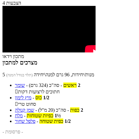
4 הצבעות
מתכון וידאו
מצרכים למתכון
5 מנות/יחידות, 96 גרם למנה\יחידה
(תלוי בגודל המנה)
2
ראשים
-
סה"כ
(324 גרם)
-
שומר
חתוכים לרצועות דקות

1/2
כוס
-
מיץ לימון
סחוט טרי

2
כפות
-
סה"כ
(20 מ"ל)
-
שמן קנולה
1½
כפיות שטוחות
-
מלח
1/2
כפית שטוחה
-
פלפל שחור
- פרסומת -