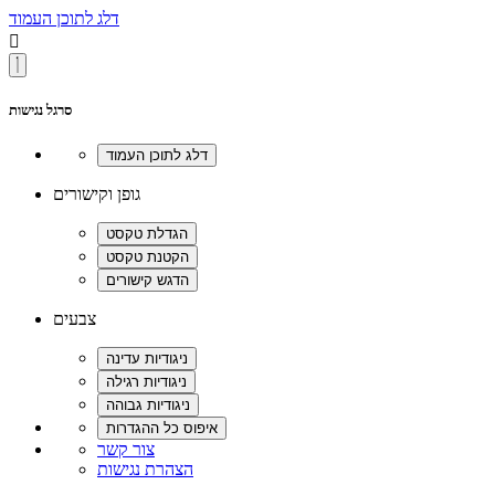
דלג לתוכן העמוד

סרגל נגישות
גופן וקישורים
צבעים
צור קשר
הצהרת נגישות