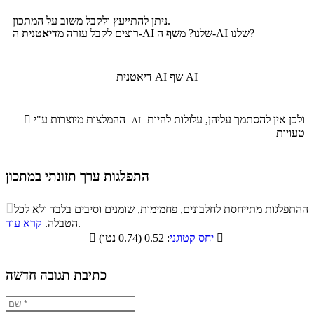
ניתן להתייעץ ולקבל משוב על המתכון.
ה-AI שלנו?
ה-AI שלנו? מ
שף
רוצים לקבל עזרה מ
דיאטנית
שף AI
דיאטנית AI
ולכן אין להסתמך עליהן, עלולות להיות
ההמלצות מיוצרות ע"י

AI
טעויות
התפלגות ערך תזונתי במתכון
התפלגות ערך תזונתי במתכון

ההתפלגות מתייחסת לחלבונים, פחמימות, שומנים וסיבים בלבד ולא לכל
סיבים
.
הטבלה.
קרא עוד
פחמימות
חלבונים
שומנים
תזונתיים

: 0.52 (0.74 נטו)
יחס קטוגני

15.9%
28.9%
6.8%
48.4%
כתיבת תגובה חדשה