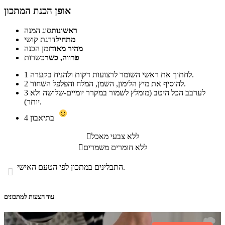
אופן הכנת המתכון
ראשונות
סוג המנה
מתחיל
דרגת קושי
מהיר מאוד
זמן הכנה
פרווה, כשר
כשרות
לחתוך את ראשי השומר לרצועות דקות ולהניח בקערה.
1
להוסיף את מיץ הלימון, השמן, המלח והפלפל השחור.
2
לערבב הכל היטב (מומלץ לשמור במקרר יומיים-שלושה ולא
3
יותר).
בתיאבון
4
ללא צבעי מאכל

ללא חומרים משמרים

התבלינים במתכון לפי הטעם האישי.

עוד הצעות למתכונים