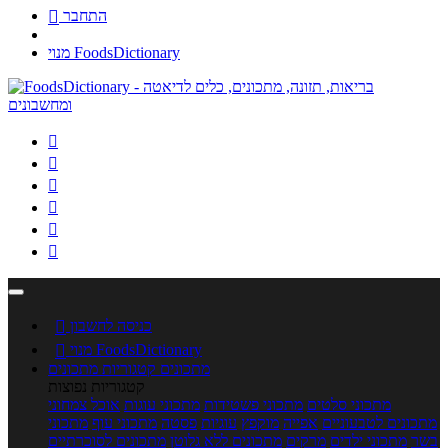
התחבר

מנוי FoodsDictionary






כניסה לחשבון

מנוי FoodsDictionary

מתכונים
קטגוריות מתכונים
קטגוריות נפוצות
מתכוני סלטים
מתכוני פשטידות
מתכוני עוגות
אוכל צמחוני
מתכונים לטבעוניים
אפייה
מוקפץ
עוגיות
פסטה
מתכוני עוף
מתכוני
בשר
מתכוני ילדים
מרקים
מתכונים ללא גלוטן
מתכונים לסוכרתיים