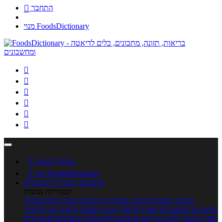
התחבר

מנוי FoodsDictionary






כניסה לחשבון

מנוי FoodsDictionary

מתכונים
קטגוריות מתכונים
קטגוריות נפוצות
מתכוני סלטים
מתכוני פשטידות
מתכוני עוגות
אוכל צמחוני
מתכונים לטבעוניים
אפייה
מוקפץ
עוגיות
פסטה
מתכוני עוף
מתכוני
בשר
מתכוני ילדים
מרקים
מתכונים ללא גלוטן
מתכונים לסוכרתיים