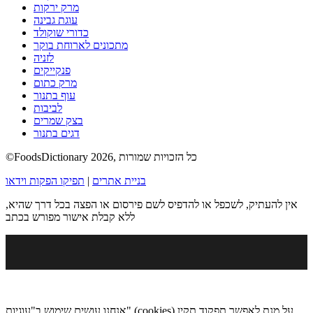
מרק ירקות
עוגת גבינה
כדורי שוקולד
מתכונים לארוחת בוקר
לזניה
פנקייקים
מרק כתום
עוף בתנור
לביבות
בצק שמרים
דגים בתנור
©FoodsDictionary 2026, כל הזכויות שמורות
בניית אתרים
|
תפיקו הפקות וידאו
אין להעתיק, לשכפל או להדפיס לשם פירסום או הפצה בכל דרך שהיא,
ללא קבלת אישור מפורש בכתב
אנחנו עושים שימוש ב"עוגיות" (cookies) על מנת לאפשר תפקוד תקין