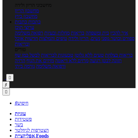
מחשבוני הריון ולידה
מחשבון הריון
מחשבון ביוץ
כתבות
כתבות
ערוצי תוכן
איך להכין
בית ומשפחה
בריאות
מחלות ובעיות
רפואה משלימה
ספורט וכושר גופני
נשים, הריון ולידה
טיפים והמלצות
חדשות אוכל
ובריאות
טורים
בריאות בצלחת
טעים ללא גלוטן
טבעונות לבריאות
לבשל כמו שף
תזונה לבטן רגועה
מרזים ללא דיאטה
מזיזים את הגוף
הרזיה
ורפואה משלימה
גורמה ביתי



חיפוש

עוגיות
פשטידות
בשר
הצטרפות לניוזלטר
אפליקציית Foods