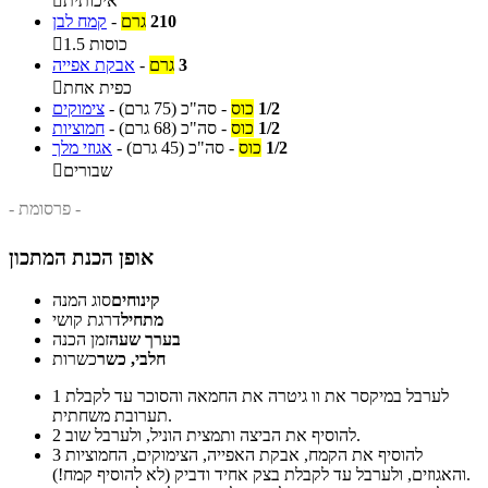
איכותית

210
גרם
-
קמח לבן
1.5 כוסות

3
גרם
-
אבקת אפייה
כפית אחת

1/2
כוס
-
סה"כ
(75 גרם)
-
צימוקים
1/2
כוס
-
סה"כ
(68 גרם)
-
חמוציות
1/2
כוס
-
סה"כ
(45 גרם)
-
אגוזי מלך
שבורים

- פרסומת -
אופן הכנת המתכון
קינוחים
סוג המנה
מתחיל
דרגת קושי
בערך שעה
זמן הכנה
חלבי, כשר
כשרות
לערבל במיקסר את וו גיטרה את החמאה והסוכר עד לקבלת
1
תערובת משחתית.
להוסיף את הביצה ותמצית הוניל, ולערבל שוב.
2
להוסיף את הקמח, אבקת האפייה, הצימוקים, החמוציות
3
והאגוזים, ולערבל עד לקבלת בצק אחיד ודביק (לא להוסיף קמח!).