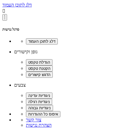
דלג לתוכן העמוד

סרגל נגישות
גופן וקישורים
צבעים
צור קשר
הצהרת נגישות