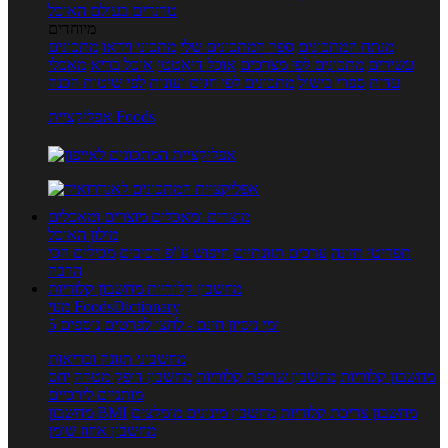
טרנדים בעולם האוכל
מיוחדים
מנתח המתכונים
ספר המתכונים שלי
מתכוני וידאו
מתכונים
עשירים
מתכונים לפי מצרכים
אוכל דיאטטי
אוכל בריא
מאכלי
עדות
ספרי בישול
מתכונים לפי חגים ועונות
לפי שיטות הכנה
אפליקציית Foods
מוצרים ומאכלים
מוצרים ומאכלים
מילון האוכל
תפריטי תזונה
ערכים תזונתיים
חיפוש ע"פ רכיבים
מכילים הכי
הרבה
מחשבון קלוריות
מחשבון קלוריות
מנוי FoodsDictionary
5 ימי ניסיון חינם - לחצו לפרטים נוספים
מחשבוני תזונה ובריאות
מחשבון קלוריות
מחשבון שריפת קלוריות
מחשבון דופק מטרה
יחס
מותניים לירכיים
מחשבון צריכת קלוריות
מחשבון מינונים מומלצים
מחשבון BMI
מחשבון אחוז שומן