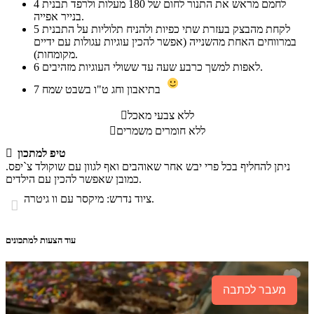
לחמם מראש את התנור לחום של 180 מעלות ולרפד תבנית
4
בנייר אפייה.
לקחת מהבצק בעזרת שתי כפיות ולהניח תלוליות על התבנית
5
במרווחים האחת מהשנייה (אפשר להכין עוגיות עגולות עם ידיים
מקומחות).
לאפות למשך כרבע שעה עד ששולי העוגיות מזהיבים.
6
בתיאבון וחג ט"ו בשבט שמח
7
ללא צבעי מאכל

ללא חומרים משמרים

טיפ למתכון

ניתן להחליף בכל פרי יבש אחר שאוהבים ואף לגוון עם שוקולד צ`יפס.
כמובן שאפשר להכין עם הילדים.
ציוד נדרש: מיקסר עם וו גיטרה.

עוד הצעות למתכונים
מעבר לכתבה