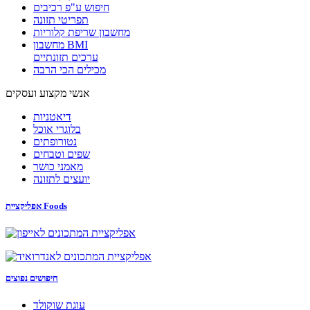
חיפוש ע"פ רכיבים
תפריטי תזונה
מחשבון שריפת קלוריות
מחשבון BMI
ערכים תזונתיים
מכילים הכי הרבה
אנשי מקצוע ועסקים
דיאטניות
בלוגרי אוכל
נטורופתים
שפים וטבחים
מאמני כושר
יועצים לתזונה
אפליקציית Foods
חיפושים נפוצים
עוגת שוקולד