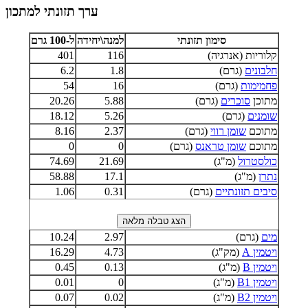
ערך תזונתי למתכון
סימון תזונתי
למנה\יחידה
ל-100 גרם
קלוריות (אנרגיה)
116
401
חלבונים
(גרם)
1.8
6.2
פחמימות
(גרם)
16
54
מתוכן
סוכרים
(גרם)
5.88
20.26
שומנים
(גרם)
5.26
18.12
מתוכם
שומן רווי
(גרם)
2.37
8.16
מתוכם
שומן טראנס
(גרם)
0
0
כולסטרול
(מ"ג)
21.69
74.69
נתרן
(מ"ג)
17.1
58.88
סיבים תזונתיים
(גרם)
0.31
1.06
מים
(גרם)
2.97
10.24
ויטמין A
(מק"ג)
4.73
16.29
ויטמין B
(מ"ג)
0.13
0.45
ויטמין B1
(מ"ג)
0
0.01
ויטמין B2
(מ"ג)
0.02
0.07