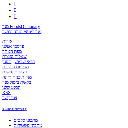



מנוי FoodsDictionary
מנוי ליועצי תזונה וכושר
אודות
פרסמו אצלנו
מפת האתר
שאלות נפוצות
תנאי שימוש
|
תקנון
מדיניות פרטיות
הצהרת נגישות
מנוי תוכנית תזונה
בקשת ביטול מנוי
הבלוג שלנו
RSS
צור קשר
קטגוריות מתכונים
מתכוני סלטים
מתכוני פשטידות