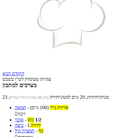
הקודם
הבא
עוגיות טעימות לט"ו בשבט
מצרכים למתכון
23 מנות/יחידות, 29 גרם למנה\יחידה
(20-25 עוגיות (תלוי בגודל))
אריזת נייר
(100 גרם)
-
חמאה
רכה

1/2
כוס
-
סוכר
יחידה
L
-
ביצה
כף
-
תמצית וניל