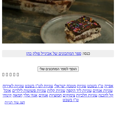
כנסו:
ספר המתכונים של אביגייל פולק כהן





אפייה
ט"ו בשבט
עוגיות
מטבח ישראלי
עוגיות לט"ו בשבט
עוגיות לאירוח
עוגיות אגוזים
עוגיות ליד הקפה
עוגיות קלות
עוגיות פשוטות לילדים
אוכל
קל להכנה
עוגיות חלביות
צימוקים
חמוציות
אגוזים
אגוזי מלך
חמאה
קינוחי
ט"ו בשבט
הצג עוד תגיות