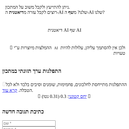
ניתן להתייעץ ולקבל משוב על המתכון.
ה-AI שלנו?
ה-AI שלנו? מ
שף
רוצים לקבל עזרה מ
דיאטנית
שף AI
דיאטנית AI
ולכן אין להסתמך עליהן, עלולות להיות
ההמלצות מיוצרות ע"י

AI
טעויות
התפלגות ערך תזונתי במתכון
התפלגות ערך תזונתי במתכון

ההתפלגות מתייחסת לחלבונים, פחמימות, שומנים וסיבים בלבד ולא לכל
סיבים
.
הטבלה.
קרא עוד
פחמימות
חלבונים
שומנים
תזונתיים

: 0.3 (0.31 נטו)
יחס קטוגני

1.3%
22.8%
7.8%
68.1%
כתיבת תגובה חדשה