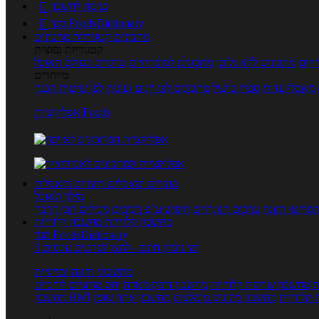
כניסה לחשבון

מנוי FoodsDictionary

מתכונים
קטגוריות מתכונים
קטגוריות נפוצות
קים
מתכונים ללא גלוטן
מתכונים לסוכרתיים
טרנדים בעולם האוכל
מיוחדים
מאכלי עדות
ספרי בישול
מתכונים לפי חגים ועונות
לפי שיטות הכנה
אפליקציית Foods
מוצרים ומאכלים
מוצרים ומאכלים
מילון האוכל
פריטי תזונה
ערכים תזונתיים
חיפוש ע"פ רכיבים
מכילים הכי הרבה
מחשבון קלוריות
מחשבון קלוריות
מנוי FoodsDictionary
5 ימי ניסיון חינם - לחצו לפרטים נוספים
מחשבוני תזונה ובריאות
ת
מחשבון שריפת קלוריות
מחשבון דופק מטרה
יחס מותניים לירכיים
 קלוריות
מחשבון מינונים מומלצים
מחשבון אחוז שומן
מחשבון BMI