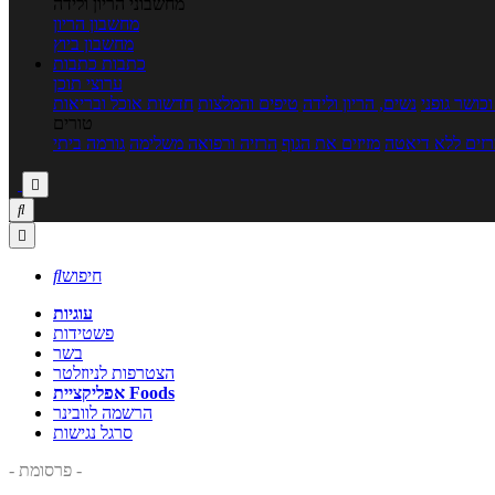
מחשבוני הריון ולידה
מחשבון הריון
מחשבון ביוץ
כתבות
כתבות
ערוצי תוכן
כושר גופני
נשים, הריון ולידה
טיפים והמלצות
חדשות אוכל ובריאות
טורים
זים ללא דיאטה
מזיזים את הגוף
הרזיה ורפואה משלימה
גורמה ביתי



חיפוש

עוגיות
פשטידות
בשר
הצטרפות לניוזלטר
אפליקציית Foods
הרשמה לוובינר
סרגל נגישות
- פרסומת -