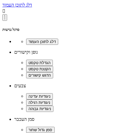
דלג לתוכן העמוד

סרגל נגישות
גופן וקישורים
צבעים
סמן העכבר