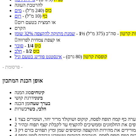
להרטבת העוגה
כוס
(240 מ"ל)
-
מים
כף
(10 מ"ל)
-
רום
או תמצית בטעם רום

הקרם
ת קרטון
-
סה"כ
(375 מ"ל)
1½
-
שמנת מתוקה להקצפה 32% שומן
או קצפת צמחית לפרווה

כוס
1/4
-
סוכר
כוס
1/2
-
חלב
קופסת קרטון
(80 גרם)
-
אינסטנט פודינג בטעם וניל
- פרסומת -
אופן הכנת המתכון
קינוחים
סוג המנה
בינוני
דרגת קושי
בערך שעה
זמן הכנה
חלבי, כשר
כשרות
1
2
פוזים בזרם דק.
3
4