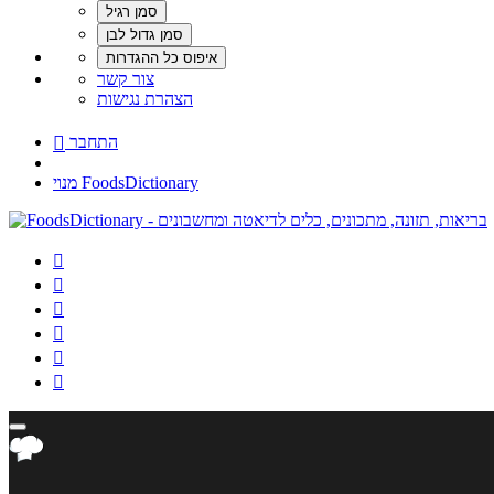
צור קשר
הצהרת נגישות
התחבר

מנוי FoodsDictionary





