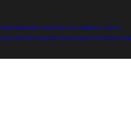
איך להכין
בית ומשפחה
בריאות
מחלות ובעיות
רפואה משלימה
ספורט ו
צלחת
טעים ללא גלוטן
טבעונות לבריאות
לבשל כמו שף
תזונה לבטן רגועה
מר