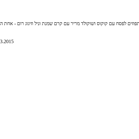
זים לפסח עם קוקוס ושוקולד מריר עם קרם שמנת וניל וזיגוג רום - אחת העוגות הטעימות שתכינו בפסח, 3
03.2015