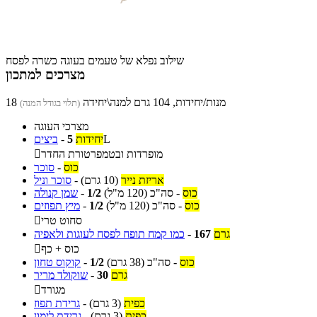
שילוב נפלא של טעמים בעוגה כשרה לפסח
מצרכים למתכון
18 מנות/יחידות, 104 גרם למנה\יחידה
(תלוי בגודל המנה)
מצרכי העוגה
L
יחידות
5
-
ביצים
מופרדות ובטמפרטורת החדר

כוס
-
סוכר
אריזת נייר
(10 גרם)
-
סוכר וניל
כוס
-
סה"כ
(120 מ"ל)
1/2
-
שמן קנולה
כוס
-
סה"כ
(120 מ"ל)
1/2
-
מיץ תפוזים
סחוט טרי

גרם
167
-
כמו קמח תופח לפסח לעוגות ולאפיה
כוס + כף

כוס
-
סה"כ
(38 גרם)
1/2
-
קוקוס טחון
גרם
30
-
שוקולד מריר
מגורד

כפית
(3 גרם)
-
גרידת תפוז
כפית
(3 גרם)
-
גרידת לימון