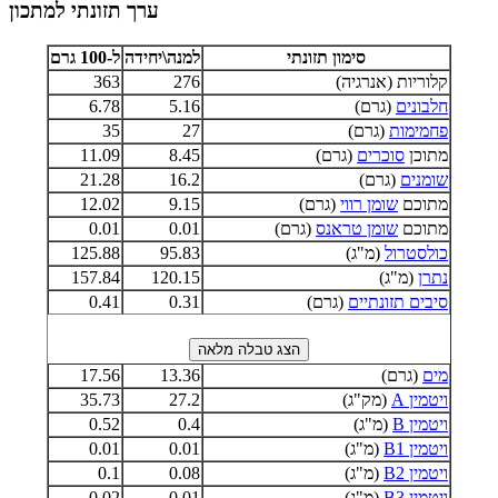
ערך תזונתי למתכון
סימון תזונתי
למנה\יחידה
ל-100 גרם
קלוריות (אנרגיה)
276
363
חלבונים
(גרם)
5.16
6.78
פחמימות
(גרם)
27
35
מתוכן
סוכרים
(גרם)
8.45
11.09
שומנים
(גרם)
16.2
21.28
מתוכם
שומן רווי
(גרם)
9.15
12.02
מתוכם
שומן טראנס
(גרם)
0.01
0.01
כולסטרול
(מ"ג)
95.83
125.88
נתרן
(מ"ג)
120.15
157.84
סיבים תזונתיים
(גרם)
0.31
0.41
מים
(גרם)
13.36
17.56
ויטמין A
(מק"ג)
27.2
35.73
ויטמין B
(מ"ג)
0.4
0.52
ויטמין B1
(מ"ג)
0.01
0.01
ויטמין B2
(מ"ג)
0.08
0.1
ויטמין B3
(מ"ג)
0.01
0.02