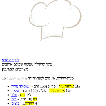
הקודם
הבא
עוגת שוקולד טעימה שכולם אוהבים
מצרכים למתכון
16 מנות/יחידות, 76 גרם למנה\יחידה
(תלוי בגודל המנה)
1½
אריזות נייר
-
סה"כ
(150 גרם)
-
שוקולד מריר
1½
אריזות נייר
-
סה"כ
(150 גרם)
-
חמאה
1/3
כוס
-
חלב
כף
(10 מ"ל)
-
רום
4
יחידות
L
-
ביצים