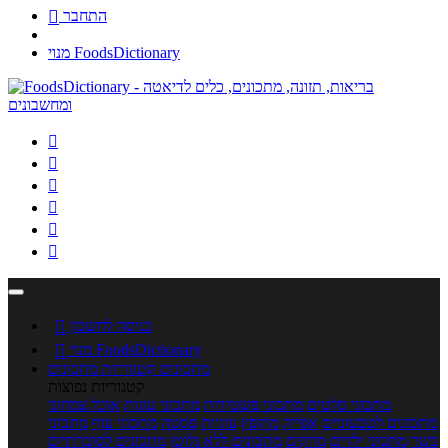
התחבר

מנוי FoodsDictionary






כניסה לחשבון

מנוי FoodsDictionary

מתכונים
קטגוריות מתכונים
קטגוריות נפוצות
מתכוני סלטים
מתכוני פשטידות
מתכוני עוגות
אוכל צמחוני
מתכונים לטבעוניים
אפייה
מוקפץ
עוגיות
פסטה
מתכוני עוף
מתכוני
בשר
מתכוני ילדים
מרקים
מתכונים ללא גלוטן
מתכונים לסוכרתיים