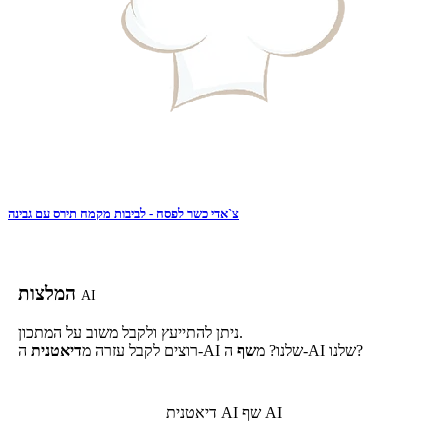
צ`אדי כשר לפסח - לביבות מקמח תירס עם גבינה
המלצות
AI
ניתן להתייעץ ולקבל משוב על המתכון.
ה-AI שלנו?
ה-AI שלנו? מ
שף
רוצים לקבל עזרה מ
דיאטנית
שף AI
דיאטנית AI