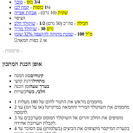
3/4
כוס
-
סוכר
1½
כוסות
-
קמח לבן
שקית
(10 גרם)
-
אבקת אפייה
הציפוי
חבילה
-
סה"כ
(50 גרם)
1/2
-
שוקולד חלב
גרם
30
-
שוקולד מריר
מ"ל
100
-
שמנת מתוקה להקצפה 32% שומן
או 2 כפות חמאה

- פרסומת -
אופן הכנת המתכון
קינוחים
סוג המנה
מתחיל
דרגת קושי
בערך שעה
זמן הכנה
חלבי, כשר
כשרות
מחממים מראש את התנור לחום של 180 מעלות.
1
מחממים את השוקולד המריר והחמאה במיקרוגל (או על הגז) עד
2
להמסה.
מוסיפים את החלב והרום אל השוקולד המומס ומערבבים עד
3
לקבלת תערובת אחידה.
בקערת המיקסר מקציפים את הביצים (בשלמותן) עם הסוכר עד
4