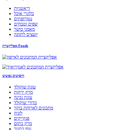
דיאטניות
בלוגרי אוכל
נטורופתים
שפים וטבחים
מאמני כושר
יועצים לתזונה
אפליקציית Foods
חיפושים נפוצים
עוגת שוקולד
מרק ירקות
עוגת גבינה
כדורי שוקולד
מתכונים לארוחת בוקר
לזניה
פנקייקים
מרק כתום
עוף בתנור