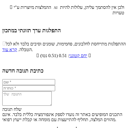
ולכן אין להסתמך עליהן, עלולות להיות
ההמלצות מיוצרות ע"י

AI
טעויות
התפלגות ערך תזונתי במתכון
התפלגות ערך תזונתי במתכון

ההתפלגות מתייחסת לחלבונים, פחמימות, שומנים וסיבים בלבד ולא לכל
סיבים
.
הטבלה.
קרא עוד
פחמימות
חלבונים
שומנים
תזונתיים

: 0.51 (0.51 נטו)
יחס קטוגני

0.6%
33.5%
10.7%
55.2%
כתיבת תגובה חדשה
שלח תגובה
התכנים המופיעים באתר זה נועדו לספק אינפורמציה כללית בלבד. אינם
מהווים המלצה, תחליף להתייעצות עם מומחה או קבלת ייעוץ רפואי.