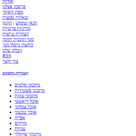
אודות
פרסמו אצלנו
מפת האתר
שאלות נפוצות
תנאי שימוש
|
תקנון
מדיניות פרטיות
הצהרת נגישות
מנוי תוכנית תזונה
בקשת ביטול מנוי
הבלוג שלנו
RSS
צור קשר
קטגוריות מתכונים
מתכוני סלטים
מתכוני פשטידות
מתכוני עוגות
אוכל דיאטטי
אוכל צמחוני
אוכל טבעוני
אפייה
מרקים
עוגיות
מתכוני שוקולד