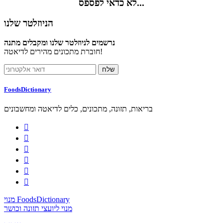
לא כדאי לפספס...
הניוזלטר שלנו
נרשמים לניוזלטר שלנו ומקבלים מתנה
חוברת מתכונים מהירים לדיאטה!
FoodsDictionary
בריאות, תזונה, מתכונים, כלים לדיאטה ומחשבונים






מנוי FoodsDictionary
מנוי ליועצי תזונה וכושר