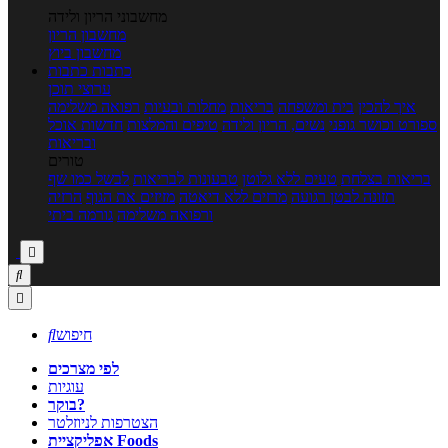
מחשבוני הריון ולידה
מחשבון הריון
מחשבון ביוץ
כתבות
כתבות
ערוצי תוכן
איך להכין
בית ומשפחה
בריאות
מחלות ובעיות
רפואה משלימה
ספורט וכושר גופני
נשים, הריון ולידה
טיפים והמלצות
חדשות אוכל
ובריאות
טורים
בריאות בצלחת
טעים ללא גלוטן
טבעונות לבריאות
לבשל כמו שף
תזונה לבטן רגועה
מרזים ללא דיאטה
מזיזים את הגוף
הרזיה
ורפואה משלימה
גורמה ביתי



חיפוש

לפי מצרכים
עוגיות
בוקר?
הצטרפות לניוזלטר
אפליקציית Foods