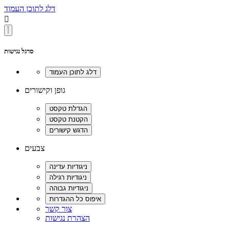
דלג לתוכן העמוד

סרגל נגישות
גופן וקישורים
צבעים
צור קשר
הצהרת נגישות