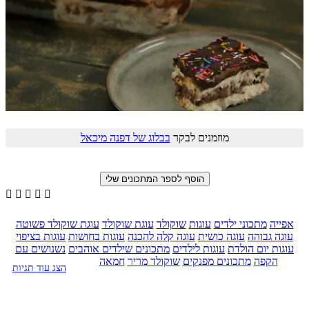
מוזמנים לבקר
בבלוג של דפנה מיכאל





אפייה
מתכוני ילדים
עוגות
שוקולד
עוגת שוקולד
עוגת שוקולד פשוטה
עוגה גבוהה
עוגה כושית
עוגה קלה להכנה
עוגות בחושות
עוגות בציפוי
עוגות יום הולדת
עוגות לילדים
מתכונים שילדים אוהבים
נשנושים עם
הקפה
מתכונים מפנקים
שוקולד מריר
חמאה
הצג עוד תגיות