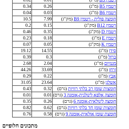
ויטמין B5
(מ"ג)
0.26
0.34
ויטמין B6
(מ"ג)
0.03
0.04
חומצה פולית - ויטמין B9
(מק"ג)
7.99
10.5
ויטמין B12
(מק"ג)
0.15
0.2
ויטמין D
(מק"ג)
0.35
0.46
ויטמין E
(מ"ג)
0.18
0.23
ויטמין K
(מק"ג)
0.05
0.07
סידן
(מ"ג)
14.55
19.12
ברזל
(מ"ג)
0.3
0.39
מגנזיום
(מ"ג)
2.04
2.68
זרחן
(מ"ג)
33.69
44.26
אבץ
(מ"ג)
0.22
0.29
אשלגן
(מ"ג)
23.64
31.05
חומצות שומן רב בלתי רוויות
(גרם)
0.32
0.43
חומצה אלפא לינולנית-אומגה 3
(גרם)
0.01
0.01
חומצה לינולאית-אומגה 6
(גרם)
0.26
0.35
חומצות שומן חד בלתי רוויות
(גרם)
0.62
0.82
חומצת שומן אולאית-אומגה 9
(גרם)
0.58
0.76
מתכונים חלופיים