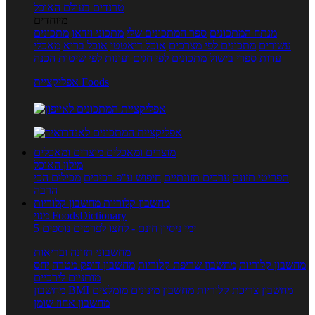
טרנדים בעולם האוכל
מיוחדים
מנתח המתכונים
ספר המתכונים שלי
מתכוני וידאו
מתכונים
עשירים
מתכונים לפי מצרכים
אוכל דיאטטי
אוכל בריא
מאכלי
עדות
ספרי בישול
מתכונים לפי חגים ועונות
לפי שיטות הכנה
אפליקציית Foods
מוצרים ומאכלים
מוצרים ומאכלים
מילון האוכל
תפריטי תזונה
ערכים תזונתיים
חיפוש ע"פ רכיבים
מכילים הכי
הרבה
מחשבון קלוריות
מחשבון קלוריות
מנוי FoodsDictionary
5 ימי ניסיון חינם - לחצו לפרטים נוספים
מחשבוני תזונה ובריאות
מחשבון קלוריות
מחשבון שריפת קלוריות
מחשבון דופק מטרה
יחס
מותניים לירכיים
מחשבון צריכת קלוריות
מחשבון מינונים מומלצים
מחשבון BMI
מחשבון אחוז שומן