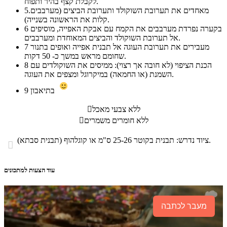
לקבלת קצף בהיר ותפוח.
5.מאחדים את תערובת השוקולד ותערובת הביצים (מערבבים
קלות את הראשונה בשנייה).
בקערה נפרדת מערבבים את הקמח עם אבקת האפייה, מוסיפים
6
אל תערובת השוקולד והביצים המאוחדת ומערבבים.
מעבירים את תערובת העוגה אל תבנית אפייה ואופים בתנור
7
שחומם מראש במשך כ- 50 דקות.
הכנת הציפוי (לא חובה אך רצוי): ממיסים את השוקולדים עם
8
השמנת (או החמאה) במיקרוגל ומצפים את העוגה.
בתיאבון
9
ללא צבעי מאכל

ללא חומרים משמרים

ציוד נדרש: תבנית בקוטר 25-26 ס"מ או קוגלהוף (תבנית סבתא).

עוד הצעות למתכונים
מעבר לכתבה