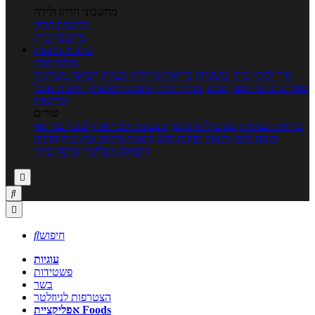
מחשבוני הריון ולידה
מחשבון הריון
מחשבון ביוץ
כתבות
כתבות
ערוצי תוכן
איך להכין
בית ומשפחה
בריאות
מחלות ובעיות
רפואה משלימה
ספורט וכושר גופני
נשים, הריון ולידה
טיפים והמלצות
חדשות אוכל
ובריאות
טורים
בריאות בצלחת
טעים ללא גלוטן
טבעונות לבריאות
לבשל כמו שף
תזונה לבטן רגועה
מרזים ללא דיאטה
מזיזים את הגוף
הרזיה
ורפואה משלימה
גורמה ביתי



חיפוש

עוגיות
פשטידות
בשר
הצטרפות לניוזלטר
אפליקציית Foods