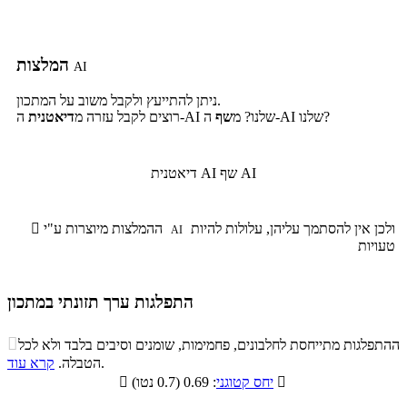
המלצות
AI
ניתן להתייעץ ולקבל משוב על המתכון.
ה-AI שלנו?
ה-AI שלנו? מ
שף
רוצים לקבל עזרה מ
דיאטנית
שף AI
דיאטנית AI
ולכן אין להסתמך עליהן, עלולות להיות
ההמלצות מיוצרות ע"י

AI
טעויות
התפלגות ערך תזונתי במתכון
התפלגות ערך תזונתי במתכון

ההתפלגות מתייחסת לחלבונים, פחמימות, שומנים וסיבים בלבד ולא לכל
סיבים
.
הטבלה.
קרא עוד
פחמימות
חלבונים
שומנים
תזונתיים

: 0.69 (0.7 נטו)
יחס קטוגני

0.9%
40.4%
8.3%
50.4%