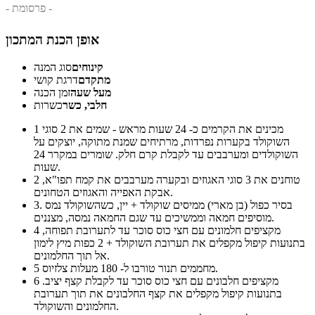
- פרסומת -
אופן הכנת המתכון
קינוחים
סוג המנה
מתקדם
דרגת קושי
מעל שעה
זמן הכנה
חלבי, כשר
כשרות
מכינים את הקרמים כ- 24 שעות מראש - שמים את 2 סוגי
1
השוקולד בקערות נפרדות, מרתיחים שמנת מתוקה, יוצקים על
השוקולדים ומערבבים עד לקבלת קרם חלק. שומרים במקרר 24
שעות.
טוחנים את 3 סוגי האגוזים ובקערה מערבבים את קמח תפו"א,
2
אבקת האפייה והאגוזים הטחונים.
3. בסיר כפול (בן מארי) ממיסים שוקולד + יין, כשהשוקולד נמס
מוסיפים חמאה וממשיכים עד שגם החמאה נמסה, מצננים.
מקציפים חלמונים עם חצי כוס סוכר עד לתערובת תפוחה,
4
בתנועות קיפול מקפלים את תערובת השוקולד + 2 כפות מיץ לימון
אל תוך החלמונים.
מחממים תנור טורבו ל- 180 מעלות צלזיוס.
5
מקציפים חלבונים עם חצי כוס סוכר עד לקבלת קצף יציב.
6
בתנועות קיפול מקפלים את קצף החלבונים את תוך תערובת
החלמונים והשוקולד.