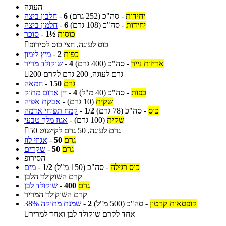
העוגה
יחידות
-
סה"כ
(252 גרם)
6
-
חלבון ביצה
יחידות
-
סה"כ
(108 גרם)
6
-
חלמון ביצה
כוסות
1½
-
סוכר
כוס לעוגה, חצי כוס לסירופ

כפות
2
-
מיץ לימון
אריזות נייר
-
סה"כ
(400 גרם)
4
-
שוקולד מריר
200 גרם לעוגה, 200 גרם לקרם

גרם
150
-
חמאה
כפות
-
סה"כ
(40 מ"ל)
4
-
יין אדום מתוק
שקית
(10 גרם)
-
אבקת אפיה
כוס
-
סה"כ
(78 גרם)
1/2
-
קמח תפוחי אדמה
שקית
(100 גרם)
-
אגוז מלך טבעי
50 גרם לעוגה, 50 גרם לקישוט

גרם
50
-
אגוזי לוז
גרם
50
-
שקדים
הסירופ
כוס רגילה
-
סה"כ
(150 מ"ל)
1/2
-
מים
קרם השוקולד הלבן
גרם
400
-
שוקולד לבן
קרם השוקולד המריר
קופסאות קרטון
-
סה"כ
(500 מ"ל)
2
-
שמנת מתוקה 38%
אחד לקרם שוקולד לבן ואחד למריר
