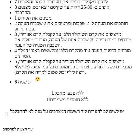
לבסוף מקפלים פנימה את תערובת הקמח והאגוזים.
7
אופים כ- 25-30 דקות עד שקיסם יוצא יבש ומצננים.
8
ההרכבה:
מכינים את הסירופ.
1
חותכים את העוגה ל- 2 שכבות ומרטיבים את 2 שכבות העוגה
2
עם הסירופ.
מקציפים את קרם השוקולד הלבן עד לקבלת קרם אוורירי,
3
מורחים כמות נדיבה על שכבה אחת של העוגה, מניחים מעליה את
השכבה השנייה של העוגה.
מורחים בדפנות העוגה עוד מהקרם הלבן ומקשטים באגוזי המלך
4
הטחונים.
מקציפים את קרם השוקולד המריר עד לקבלת קרם אוורירי,
5
מעבירים לשק זילוף עם צנתר כוכב ומזלפים על פני העוגה (מי שלא
רוצה לזלף יכול פשוט למרוח את הקרם).
חג שמח
6
ללא צבעי מאכל

ללא חומרים משמרים

יש לשים לב להערות ליד רשימת המצרכים על מנת לא להתבלבל.

עוד הצעות למתכונים