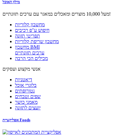
מילון האוכל
מעל 10,000 מוצרים ומאכלים במאגר עם ערכים תזונתיים!
מחשבון קלוריות
חיפוש ע"פ רכיבים
תפריטי תזונה
מחשבון שריפת קלוריות
מחשבון BMI
ערכים תזונתיים
מכילים הכי הרבה
אנשי מקצוע ועסקים
דיאטניות
בלוגרי אוכל
נטורופתים
שפים וטבחים
מאמני כושר
יועצים לתזונה
אפליקציית Foods