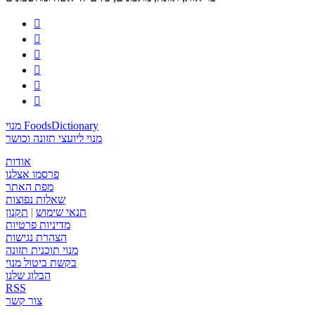






מנוי FoodsDictionary
מנוי ליועצי תזונה וכושר
אודות
פרסמו אצלנו
מפת האתר
שאלות נפוצות
תנאי שימוש
|
תקנון
מדיניות פרטיות
הצהרת נגישות
מנוי תוכנית תזונה
בקשת ביטול מנוי
הבלוג שלנו
RSS
צור קשר