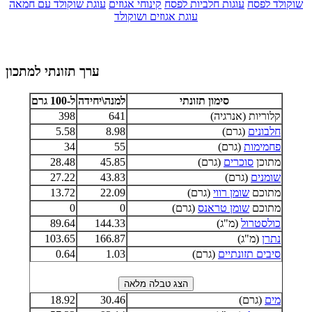
שוקולד לפסח
עוגות חלביות לפסח
קינוחי אגוזים
עוגת שוקולד עם חמאה
עוגת אגוזים ושוקולד
ערך תזונתי למתכון
סימון תזונתי
למנה\יחידה
ל-100 גרם
קלוריות (אנרגיה)
641
398
חלבונים
(גרם)
8.98
5.58
פחמימות
(גרם)
55
34
מתוכן
סוכרים
(גרם)
45.85
28.48
שומנים
(גרם)
43.83
27.22
מתוכם
שומן רווי
(גרם)
22.09
13.72
מתוכם
שומן טראנס
(גרם)
0
0
כולסטרול
(מ"ג)
144.33
89.64
נתרן
(מ"ג)
166.87
103.65
סיבים תזונתיים
(גרם)
1.03
0.64
מים
(גרם)
30.46
18.92