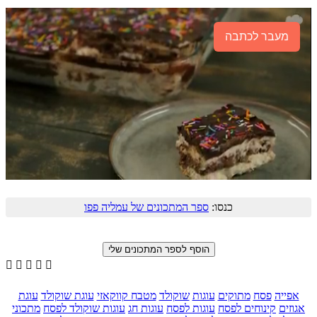
מעבר לכתבה
כנסו:
ספר המתכונים של עמליה פפו





אפייה
פסח
מתוקים
עוגות
שוקולד
מטבח קווקאזי
עוגת שוקולד
עוגת
אגוזים
קינוחים לפסח
עוגות לפסח
עוגות חג
עוגות שוקולד לפסח
מתכוני