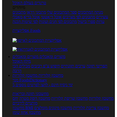
טרנדים בעולם האוכל
מיוחדים
מנתח המתכונים
ספר המתכונים שלי
מתכוני וידאו
מתכונים
עשירים
מתכונים לפי מצרכים
אוכל דיאטטי
אוכל בריא
מאכלי
עדות
ספרי בישול
מתכונים לפי חגים ועונות
לפי שיטות הכנה
אפליקציית Foods
מוצרים ומאכלים
מוצרים ומאכלים
מילון האוכל
תפריטי תזונה
ערכים תזונתיים
חיפוש ע"פ רכיבים
מכילים הכי
הרבה
מחשבון קלוריות
מחשבון קלוריות
מנוי FoodsDictionary
5 ימי ניסיון חינם - לחצו לפרטים נוספים
מחשבוני תזונה ובריאות
מחשבון קלוריות
מחשבון שריפת קלוריות
מחשבון דופק מטרה
יחס
מותניים לירכיים
מחשבון צריכת קלוריות
מחשבון מינונים מומלצים
מחשבון BMI
מחשבון אחוז שומן