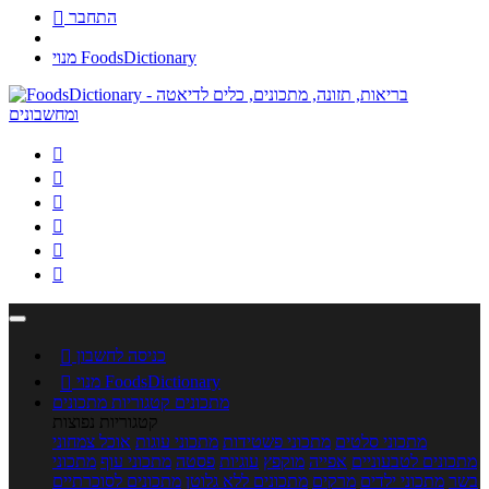
התחבר

מנוי FoodsDictionary






כניסה לחשבון

מנוי FoodsDictionary

מתכונים
קטגוריות מתכונים
קטגוריות נפוצות
מתכוני סלטים
מתכוני פשטידות
מתכוני עוגות
אוכל צמחוני
מתכונים לטבעוניים
אפייה
מוקפץ
עוגיות
פסטה
מתכוני עוף
מתכוני
בשר
מתכוני ילדים
מרקים
מתכונים ללא גלוטן
מתכונים לסוכרתיים