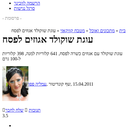
הרשמה לוובינר
סרגל נגישות
- פרסומת -
בית
»
מתכונים ואוכל
»
מטבח קווקאזי
»
עוגת שוקולד אגוזים לפסח
עוגת שוקולד אגוזים לפסח
עוגת שוקולד עם אגוזים כשרה לפסח, 641 קלוריות למנה, 398 קלוריות
ל-100 גרם
, 15.04.2011
, שף קונדיטור
עמליה פפו
תגובות

שלח לחבר

3.5