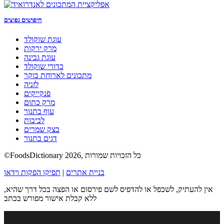
חיפושים נפוצים
עוגת שוקולד
מרק ירקות
עוגת גבינה
כדורי שוקולד
מתכונים לארוחת בוקר
לזניה
פנקייקים
מרק כתום
עוף בתנור
לביבות
בצק שמרים
דגים בתנור
©FoodsDictionary 2026, כל הזכויות שמורות
בניית אתרים
|
תפיקו הפקות וידאו
אין להעתיק, לשכפל או להדפיס לשם פירסום או הפצה בכל דרך שהיא,
ללא קבלת אישור מפורש בכתב