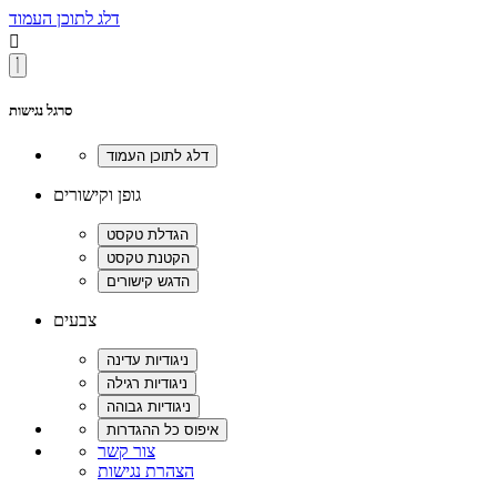
דלג לתוכן העמוד

סרגל נגישות
גופן וקישורים
צבעים
צור קשר
הצהרת נגישות