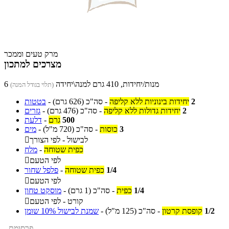
מרק טעים וממכר
מצרכים למתכון
6 מנות/יחידות, 410 גרם למנה\יחידה
(תלוי בגודל המנה)
2
יחידות בינוניות ללא קליפה
-
סה"כ
(626 גרם)
-
בטטות
2
יחידות גדולות ללא קליפה
-
סה"כ
(476 גרם)
-
גזרים
500
גרם
-
דלעת
3
כוסות
-
סה"כ
(720 מ"ל)
-
מים
לבישול - לפי הצורך

כפית שטוחה
-
מלח
לפי הטעם

1/4
כפית שטוחה
-
פלפל שחור
לפי הטעם

1/4
כפית
-
סה"כ
(1 גרם)
-
מוסקט טחון
קורט - לפי הטעם

1/2
קופסת קרטון
-
סה"כ
(125 מ"ל)
-
שמנת לבישול 10% שומן
- פרסומת -