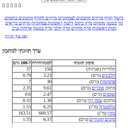





בישול
חורף
מרקים
מתכונים לצמחוניים
מרקים לחורף
מתכונים כתומים
גזר
בטטה
מוסקט
מרק כתום
דלעת
ראשונות צמחוניות
מרקים בריאים
מנות ראשונות
מרק מוקרם
מרק חלבי
מרק בטטה
ארוחת ערב
הצג עוד תגיות
ערך תזונתי למתכון
סימון תזונתי
למנה\יחידה
ל-100 גרם
קלוריות (אנרגיה)
150
37
חלבונים
(גרם)
3.23
0.79
פחמימות
(גרם)
30
7
מתוכן
סוכרים
(גרם)
9.61
2.35
שומנים
(גרם)
2.47
0.6
מתוכם
שומן רווי
(גרם)
1.36
0.33
כולסטרול
(מ"ג)
6.25
1.53
נתרן
(מ"ג)
669.57
163.51
סיבים תזונתיים
(גרם)
6.37
1.55