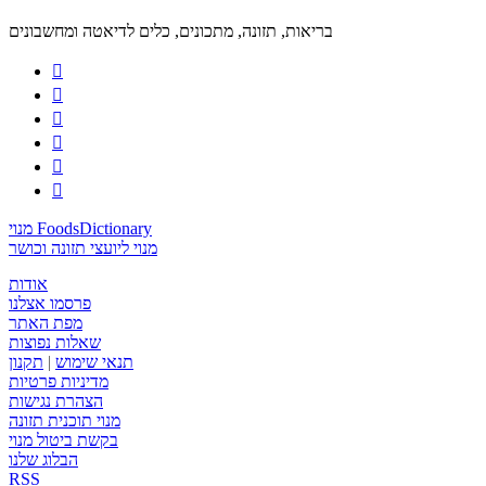
בריאות, תזונה, מתכונים, כלים לדיאטה ומחשבונים






מנוי FoodsDictionary
מנוי ליועצי תזונה וכושר
אודות
פרסמו אצלנו
מפת האתר
שאלות נפוצות
תנאי שימוש
|
תקנון
מדיניות פרטיות
הצהרת נגישות
מנוי תוכנית תזונה
בקשת ביטול מנוי
הבלוג שלנו
RSS