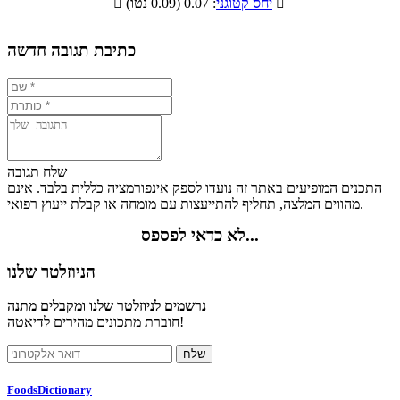

: 0.07 (0.09 נטו)
יחס קטוגני

15.1%
5.9%
7.7%
71.3%
כתיבת תגובה חדשה
שלח תגובה
התכנים המופיעים באתר זה נועדו לספק אינפורמציה כללית בלבד. אינם
מהווים המלצה, תחליף להתייעצות עם מומחה או קבלת ייעוץ רפואי.
לא כדאי לפספס...
הניוזלטר שלנו
נרשמים לניוזלטר שלנו ומקבלים מתנה
חוברת מתכונים מהירים לדיאטה!
FoodsDictionary