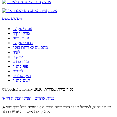
חיפושים נפוצים
עוגת שוקולד
מרק ירקות
עוגת גבינה
כדורי שוקולד
מתכונים לארוחת בוקר
לזניה
פנקייקים
מרק כתום
עוף בתנור
לביבות
בצק שמרים
דגים בתנור
©FoodsDictionary 2026, כל הזכויות שמורות
בניית אתרים
|
תפיקו הפקות וידאו
אין להעתיק, לשכפל או להדפיס לשם פירסום או הפצה בכל דרך שהיא,
ללא קבלת אישור מפורש בכתב