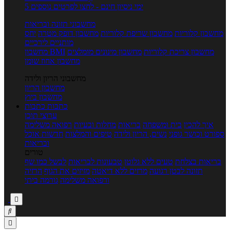
5 ימי ניסיון חינם - לחצו לפרטים נוספים
מחשבוני תזונה ובריאות
מחשבון קלוריות
מחשבון שריפת קלוריות
מחשבון דופק מטרה
יחס
מותניים לירכיים
מחשבון צריכת קלוריות
מחשבון מינונים מומלצים
מחשבון BMI
מחשבון אחוז שומן
מחשבוני הריון ולידה
מחשבון הריון
מחשבון ביוץ
כתבות
כתבות
ערוצי תוכן
איך להכין
בית ומשפחה
בריאות
מחלות ובעיות
רפואה משלימה
ספורט וכושר גופני
נשים, הריון ולידה
טיפים והמלצות
חדשות אוכל
ובריאות
טורים
בריאות בצלחת
טעים ללא גלוטן
טבעונות לבריאות
לבשל כמו שף
תזונה לבטן רגועה
מרזים ללא דיאטה
מזיזים את הגוף
הרזיה
ורפואה משלימה
גורמה ביתי


