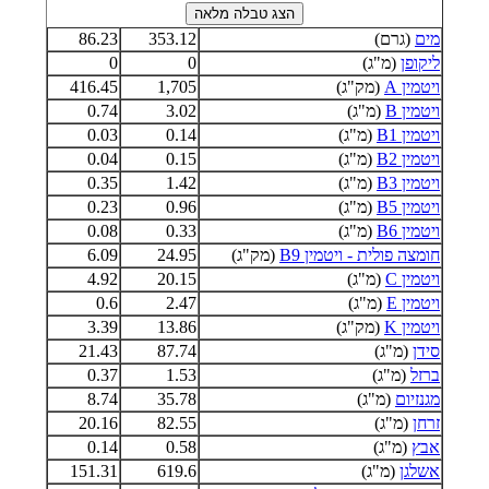
מים
(גרם)
353.12
86.23
ליקופן
(מ"ג)
0
0
ויטמין A
(מק"ג)
1,705
416.45
ויטמין B
(מ"ג)
3.02
0.74
ויטמין B1
(מ"ג)
0.14
0.03
ויטמין B2
(מ"ג)
0.15
0.04
ויטמין B3
(מ"ג)
1.42
0.35
ויטמין B5
(מ"ג)
0.96
0.23
ויטמין B6
(מ"ג)
0.33
0.08
חומצה פולית - ויטמין B9
(מק"ג)
24.95
6.09
ויטמין C
(מ"ג)
20.15
4.92
ויטמין E
(מ"ג)
2.47
0.6
ויטמין K
(מק"ג)
13.86
3.39
סידן
(מ"ג)
87.74
21.43
ברזל
(מ"ג)
1.53
0.37
מגנזיום
(מ"ג)
35.78
8.74
זרחן
(מ"ג)
82.55
20.16
אבץ
(מ"ג)
0.58
0.14
אשלגן
(מ"ג)
619.6
151.31