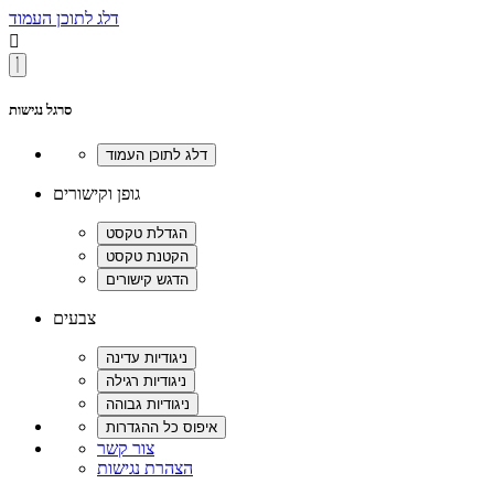
דלג לתוכן העמוד

סרגל נגישות
גופן וקישורים
צבעים
צור קשר
הצהרת נגישות