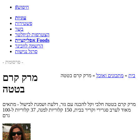
חיפוש

עוגיות
פשטידות
בשר
הצטרפות לניוזלטר
אפליקציית Foods
הרשמה לוובינר
סרגל נגישות
- פרסומת -
מרק קרם
בית
»
מתכונים ואוכל
»
מרק קרם בטטה
בטטה
מרק קרם בטטה חלבי וקל להכנה עם גזר, דלעת ושמנת לבישול - מתאים
מאוד לערב סגרירי וקריר בבית, 150 קלוריות למנה, 37 קלוריות ל-100
גרם