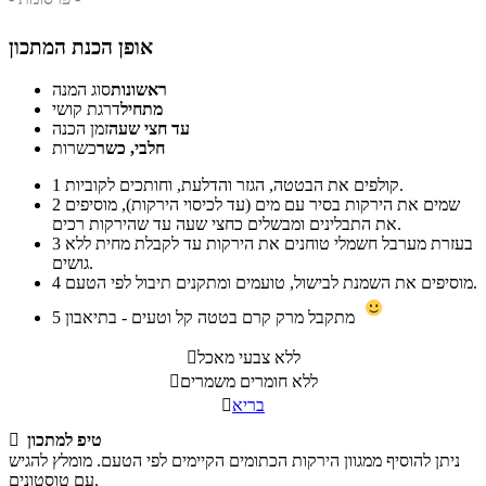
אופן הכנת המתכון
ראשונות
סוג המנה
מתחיל
דרגת קושי
עד חצי שעה
זמן הכנה
חלבי, כשר
כשרות
קולפים את הבטטה, הגזר והדלעת, וחותכים לקוביות.
1
שמים את הירקות בסיר עם מים (עד לכיסוי הירקות), מוסיפים
2
את התבלינים ומבשלים כחצי שעה עד שהירקות רכים.
בעזרת מערבל חשמלי טוחנים את הירקות עד לקבלת מחית ללא
3
גושים.
מוסיפים את השמנת לבישול, טועמים ומתקנים תיבול לפי הטעם.
4
מתקבל מרק קרם בטטה קל וטעים - בתיאבון
5
ללא צבעי מאכל

ללא חומרים משמרים

בריא

טיפ למתכון

ניתן להוסיף ממגוון הירקות הכתומים הקיימים לפי הטעם. מומלץ להגיש
עם טוסטונים.