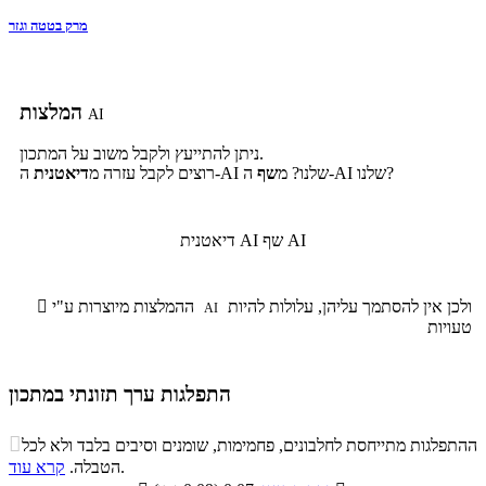
מרק בטטה וגזר
המלצות
AI
ניתן להתייעץ ולקבל משוב על המתכון.
ה-AI שלנו?
ה-AI שלנו? מ
שף
רוצים לקבל עזרה מ
דיאטנית
שף AI
דיאטנית AI
ולכן אין להסתמך עליהן, עלולות להיות
ההמלצות מיוצרות ע"י

AI
טעויות
התפלגות ערך תזונתי במתכון
התפלגות ערך תזונתי במתכון

ההתפלגות מתייחסת לחלבונים, פחמימות, שומנים וסיבים בלבד ולא לכל
סיבים
.
הטבלה.
קרא עוד
פחמימות
חלבונים
שומנים
תזונתיים