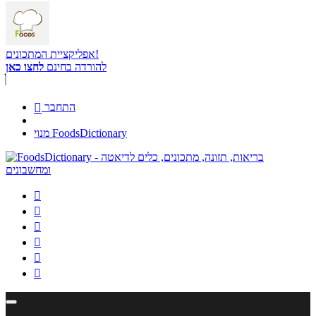
אפליקציית המתכונים!
להורדה בחינם
לחצו כאן
התחבר

מנוי FoodsDictionary





