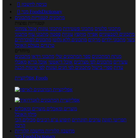
כניסה לחשבון

מנוי FoodsDictionary

מתכונים
קטגוריות מתכונים
קטגוריות נפוצות
מתכוני סלטים
מתכוני פשטידות
מתכוני עוגות
אוכל צמחוני
מתכונים לטבעוניים
אפייה
מוקפץ
עוגיות
פסטה
מתכוני עוף
מתכוני
בשר
מתכוני ילדים
מרקים
מתכונים ללא גלוטן
מתכונים לסוכרתיים
טרנדים בעולם האוכל
מיוחדים
מנתח המתכונים
ספר המתכונים שלי
מתכוני וידאו
מתכונים
עשירים
מתכונים לפי מצרכים
אוכל דיאטטי
אוכל בריא
מאכלי
עדות
ספרי בישול
מתכונים לפי חגים ועונות
לפי שיטות הכנה
אפליקציית Foods
מוצרים ומאכלים
מוצרים ומאכלים
מילון האוכל
תפריטי תזונה
ערכים תזונתיים
חיפוש ע"פ רכיבים
מכילים הכי
הרבה
מחשבון קלוריות
מחשבון קלוריות
מנוי FoodsDictionary