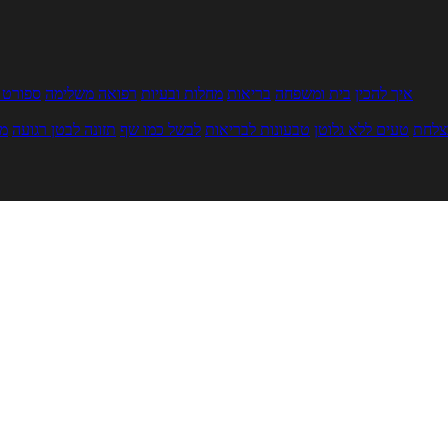
איך להכין
בית ומשפחה
בריאות
מחלות ובעיות
רפואה משלימה
ספורט ו
צלחת
טעים ללא גלוטן
טבעונות לבריאות
לבשל כמו שף
תזונה לבטן רגועה
מר