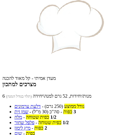
מעדן אמיתי - קל מאוד להכנה
מצרכים למתכון
6 מנות/יחידות, 52 גרם למנה\יחידה
(תלוי בגודל המנה)
גודל ממוצע
(250 גרם)
-
דלעת ערמונים
3
כפות
-
סה"כ
(30 מ"ל)
-
שמן זית
1/2
כפית שטוחה
-
מלח
1/2
כפית שטוחה
-
פלפל שחור
2
כפות
-
מיץ לימון
כפית
-
שום