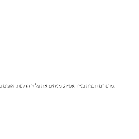
מרפדים תבנית בנייר אפייה, מניחים את פלחי הדלעת, אופים בתנור שחומם לחום של 190 מעלות למשך כ- 25 דקות או עד להתרככות הדלעת (יש להשגיח שהדלעת לא תתרכך יתר על המידה) ומגישים חם.