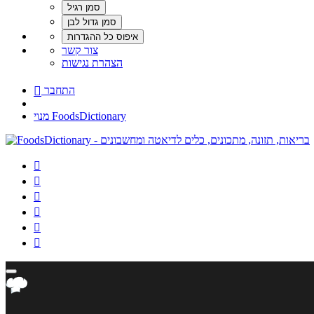
צור קשר
הצהרת נגישות
התחבר

מנוי FoodsDictionary





