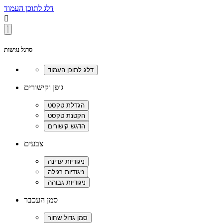
דלג לתוכן העמוד

סרגל נגישות
גופן וקישורים
צבעים
סמן העכבר