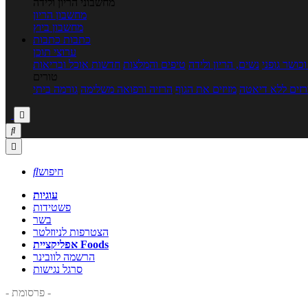
מחשבוני הריון ולידה
מחשבון הריון
מחשבון ביוץ
כתבות
כתבות
ערוצי תוכן
כושר גופני
נשים, הריון ולידה
טיפים והמלצות
חדשות אוכל ובריאות
טורים
זים ללא דיאטה
מזיזים את הגוף
הרזיה ורפואה משלימה
גורמה ביתי



חיפוש

עוגיות
פשטידות
בשר
הצטרפות לניוזלטר
אפליקציית Foods
הרשמה לוובינר
סרגל נגישות
- פרסומת -