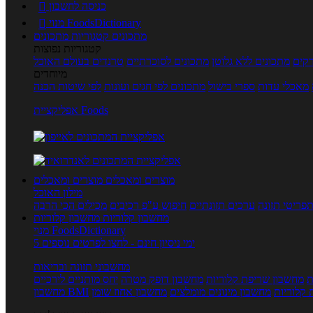
כניסה לחשבון

מנוי FoodsDictionary

מתכונים
קטגוריות מתכונים
קטגוריות נפוצות
קים
מתכונים ללא גלוטן
מתכונים לסוכרתיים
טרנדים בעולם האוכל
מיוחדים
מאכלי עדות
ספרי בישול
מתכונים לפי חגים ועונות
לפי שיטות הכנה
אפליקציית Foods
מוצרים ומאכלים
מוצרים ומאכלים
מילון האוכל
פריטי תזונה
ערכים תזונתיים
חיפוש ע"פ רכיבים
מכילים הכי הרבה
מחשבון קלוריות
מחשבון קלוריות
מנוי FoodsDictionary
5 ימי ניסיון חינם - לחצו לפרטים נוספים
מחשבוני תזונה ובריאות
ת
מחשבון שריפת קלוריות
מחשבון דופק מטרה
יחס מותניים לירכיים
 קלוריות
מחשבון מינונים מומלצים
מחשבון אחוז שומן
מחשבון BMI