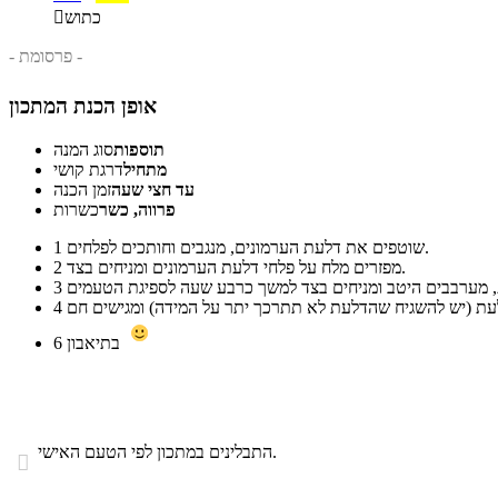
כתוש

- פרסומת -
אופן הכנת המתכון
תוספות
סוג המנה
מתחיל
דרגת קושי
עד חצי שעה
זמן הכנה
פרווה, כשר
כשרות
שוטפים את דלעת הערמונים, מנגבים וחותכים לפלחים.
1
מפזרים מלח על פלחי דלעת הערמונים ומניחים בצד.
2
3
4
בתיאבון
6
התבלינים במתכון לפי הטעם האישי.
