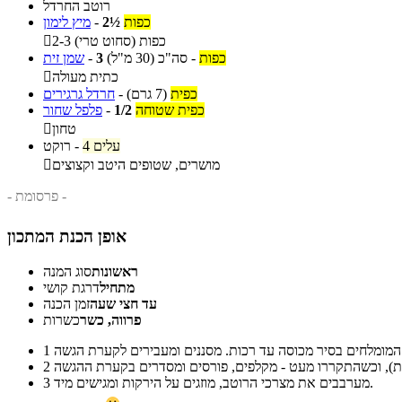
רוטב החרדל
כפות
2½
-
מיץ לימון
2-3 כפות (סחוט טרי)

כפות
-
סה"כ
(30 מ"ל)
3
-
שמן זית
כתית מעולה

כפית
(7 גרם)
-
חרדל גרגירים
כפית שטוחה
1/2
-
פלפל שחור
טחון

4 עלים
-
רוקט
מושרים, שטופים היטב וקצוצים

- פרסומת -
אופן הכנת המתכון
ראשונות
סוג המנה
מתחיל
דרגת קושי
עד חצי שעה
זמן הכנה
פרווה, כשר
כשרות
1
2
מערבבים את מצרכי הרוטב, מוזגים על הירקות ומגישים מיד.
3