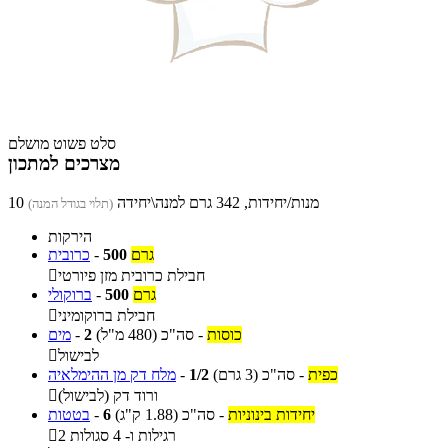
סלט פשוט מושלם
מצרכים למתכון
10 מנות/יחידות, 342 גרם למנה\יחידה
(תלוי בגודל המנה)
הירקות
גרם
500
-
כרובית
חבילת כרובית מזן פיורטי

גרם
500
-
ברוקולי
חבילת ברוקומיני

כוסות
-
סה"כ
(480 מ"ל)
2
-
מים
לבישול

כפית
-
סה"כ
(3 גרם)
1/2
-
מלח דק מן ההימלאיה
ורוד דק (לבישול)

יחידות בינוניות
-
סה"כ
(1.88 ק"ג)
6
-
בטטות
2 רגילות ו- 4 סגולות
