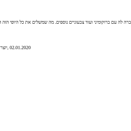
ם ברוקומיני ועוד צבעוניים נוספים. מה שמשלים את כל היופי הזה הוא רוטב חרדל, רוקט ושמן זית! 
, 02.01.2020
, יו