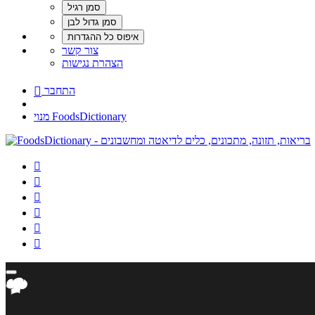
צור קשר
הצהרת נגישות
התחבר

מנוי FoodsDictionary





