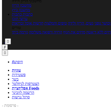
מחשבוני הריון ולידה
מחשבון הריון
מחשבון ביוץ
כתבות
כתבות
ערוצי תוכן
כושר גופני
נשים, הריון ולידה
טיפים והמלצות
חדשות אוכל ובריאות
טורים
זים ללא דיאטה
מזיזים את הגוף
הרזיה ורפואה משלימה
גורמה ביתי



חיפוש

עוגיות
פשטידות
בשר
הצטרפות לניוזלטר
אפליקציית Foods
הרשמה לוובינר
סרגל נגישות
- פרסומת -