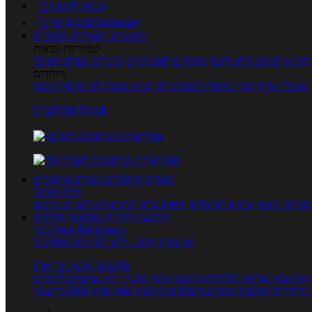
כניסה לחשבון

מנוי FoodsDictionary

מתכונים
קטגוריות מתכונים
קטגוריות נפוצות
קים
מתכונים ללא גלוטן
מתכונים לסוכרתיים
טרנדים בעולם האוכל
מיוחדים
מאכלי עדות
ספרי בישול
מתכונים לפי חגים ועונות
לפי שיטות הכנה
אפליקציית Foods
מוצרים ומאכלים
מוצרים ומאכלים
מילון האוכל
פריטי תזונה
ערכים תזונתיים
חיפוש ע"פ רכיבים
מכילים הכי הרבה
מחשבון קלוריות
מחשבון קלוריות
מנוי FoodsDictionary
5 ימי ניסיון חינם - לחצו לפרטים נוספים
מחשבוני תזונה ובריאות
ת
מחשבון שריפת קלוריות
מחשבון דופק מטרה
יחס מותניים לירכיים
 קלוריות
מחשבון מינונים מומלצים
מחשבון אחוז שומן
מחשבון BMI