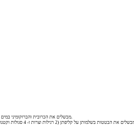
מבשלים את הכרובית והברוקומיני במים המומלחים בסיר מכוסה עד רכות. מסננים ומעבירים לקערת הגשה.