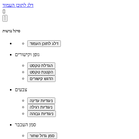
דלג לתוכן העמוד

סרגל נגישות
גופן וקישורים
צבעים
סמן העכבר