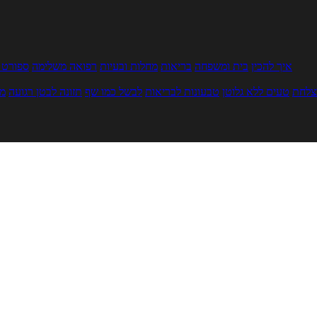
איך להכין
בית ומשפחה
בריאות
מחלות ובעיות
רפואה משלימה
ספורט ו
צלחת
טעים ללא גלוטן
טבעונות לבריאות
לבשל כמו שף
תזונה לבטן רגועה
מר