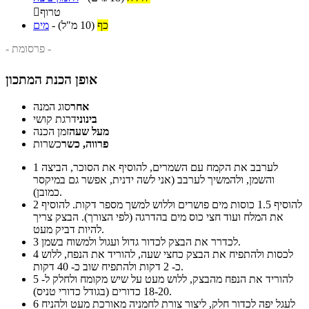
טרוף

כף
(10 מ"ל)
-
מים
- פרסומת -
אופן הכנת המתכון
אחר
סוג המנה
בינוני
דרגת קושי
מעל שעה
זמן הכנה
פרווה, כשר
כשרות
לערבב את הקמח עם השמרים, להוסיף את הסוכר, הביצה
1
והשמן, ולהמשיך לערבב (אני לשה ידנית, אפשר גם במיקסר
כמובן).
להוסיף 1.5 כוסות מים פושרים וללוש למשך מספר דקות. להוסיף
2
את המלח ועוד חצי כוס מים בהדרגה (לפי הצורך). הבצק צריך
להיות דביק מעט.
לכדרר את הבצק לכדור גדול ועגול ולמשוח בשמן.
3
לכסות ולהתפיח את הבצק כחצי שעה, להוריד את הנפח, ללוש
4
כ- 2 דקות ולהתפיח שוב כ- 40 דקות.
להוריד את הנפח מהבצק, ללוש מעט על שיש מקומח ולחלק ל-
5
18-20 כדורים (בגודל כדורי טניס).
לעגל יפה לכדור חלק, ליצור צורת לחמניה מאורכת מעט ולהניח
6