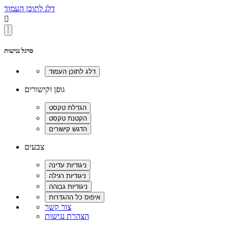
דלג לתוכן העמוד

סרגל נגישות
גופן וקישורים
צבעים
צור קשר
הצהרת נגישות