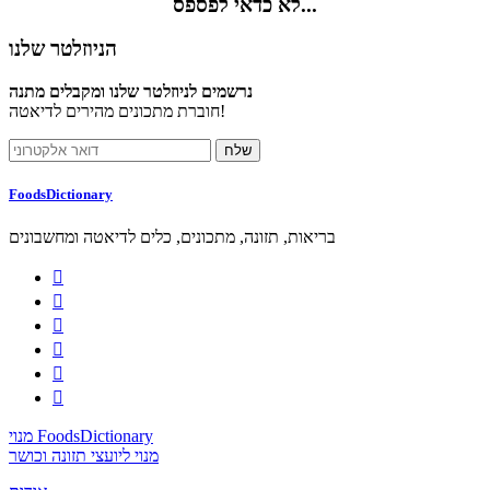
לא כדאי לפספס...
הניוזלטר שלנו
נרשמים לניוזלטר שלנו ומקבלים מתנה
חוברת מתכונים מהירים לדיאטה!
FoodsDictionary
בריאות, תזונה, מתכונים, כלים לדיאטה ומחשבונים






מנוי FoodsDictionary
מנוי ליועצי תזונה וכושר