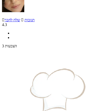
תגובות

שלח לחבר

4.3
3 הצבעות