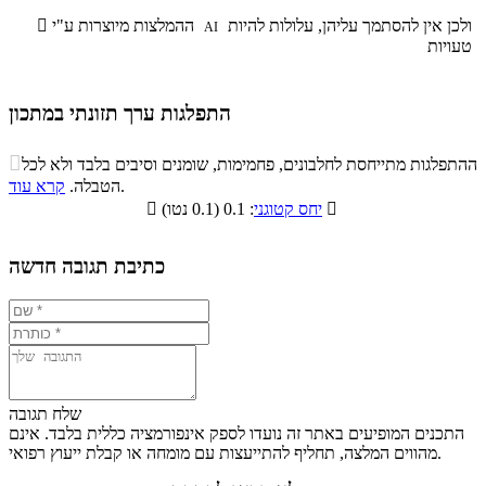
ולכן אין להסתמך עליהן, עלולות להיות
ההמלצות מיוצרות ע"י

AI
טעויות
התפלגות ערך תזונתי במתכון
התפלגות ערך תזונתי במתכון

ההתפלגות מתייחסת לחלבונים, פחמימות, שומנים וסיבים בלבד ולא לכל
סיבים
.
הטבלה.
קרא עוד
פחמימות
חלבונים
שומנים
תזונתיים

: 0.1 (0.1 נטו)
יחס קטוגני

0%
9%
11.7%
79.3%
כתיבת תגובה חדשה
שלח תגובה
התכנים המופיעים באתר זה נועדו לספק אינפורמציה כללית בלבד. אינם
מהווים המלצה, תחליף להתייעצות עם מומחה או קבלת ייעוץ רפואי.