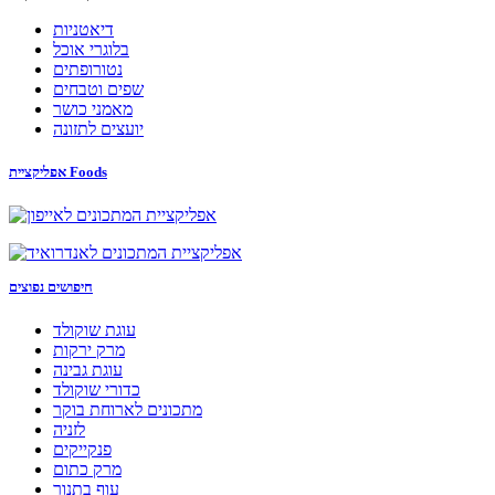
דיאטניות
בלוגרי אוכל
נטורופתים
שפים וטבחים
מאמני כושר
יועצים לתזונה
אפליקציית Foods
חיפושים נפוצים
עוגת שוקולד
מרק ירקות
עוגת גבינה
כדורי שוקולד
מתכונים לארוחת בוקר
לזניה
פנקייקים
מרק כתום
עוף בתנור