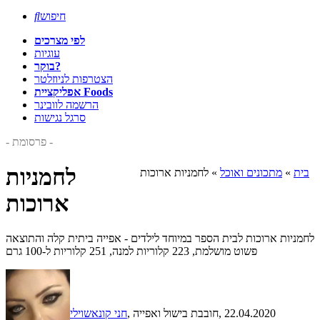
חיפוש

לפי מצרכים
עוגיות
בוקר?
הצטרפות לניוזלטר
אפליקציית Foods
הרשמה לוובינר
סרגל נגישות
- פרסומת -
לחמניות
בית
»
מתכונים ואוכל
»
לחמניות ארוכות
ארוכות
לחמניות ארוכות לבית הספר במיוחד לילדים - אפייה ביתית קלה והתוצאה
פשוט מושלמת, 223 קלוריות למנה, 251 קלוריות ל-100 גרם
, 22.04.2020
, חובבת בישול ואפייה
חני קונאשוילי