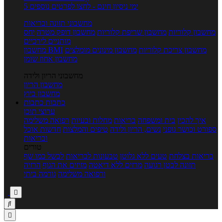
5 ימי ניסיון חינם - לחצו לפרטים נוספים
מחשבוני תזונה ובריאות
מחשבון קלוריות
מחשבון שריפת קלוריות
מחשבון דופק מטרה
יחס
מותניים לירכיים
מחשבון צריכת קלוריות
מחשבון מינונים מומלצים
מחשבון BMI
מחשבון אחוז שומן
מחשבוני הריון ולידה
מחשבון הריון
מחשבון ביוץ
כתבות
כתבות
ערוצי תוכן
איך להכין
בית ומשפחה
בריאות
מחלות ובעיות
רפואה משלימה
ספורט וכושר גופני
נשים, הריון ולידה
טיפים והמלצות
חדשות אוכל
ובריאות
טורים
בריאות בצלחת
טעים ללא גלוטן
טבעונות לבריאות
לבשל כמו שף
תזונה לבטן רגועה
מרזים ללא דיאטה
מזיזים את הגוף
הרזיה
ורפואה משלימה
גורמה ביתי


