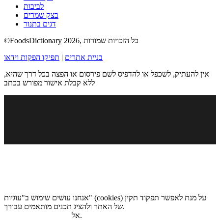
לביבות
בצק שמרים
דגים בתנור
©FoodsDictionary 2026, כל הזכויות שמורות
בניית אתרים
|
תפיקו הפקות וידאו
אין להעתיק, לשכפל או להדפיס לשם פירסום או הפצה בכל דרך שהיא,
ללא קבלת אישור מפורש בכתב
אנחנו עושים שימוש ב"עוגיות" (cookies) על מנת לאפשר תפקוד תקין
של האתר ולהציג תכנים מותאמים עבורך.
.
אל
מדיניות הגנת הפרטיות