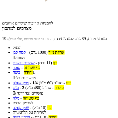
לחמניות ארוכות שילדים אוהבים
מצרכים למתכון
19 מנות/יחידות, 89 גרם למנה\יחידה
(18-20 לחמניות ארוכות (תלוי בגודל))
הבצק
אריזת נייר
(1000 גרם)
-
קמח לבן
מנופה

כף
(11 גרם)
-
שמרים יבשים
כף שטוחה
-
סוכר
L
יחידה
-
ביצה
אפשר גם בלי

כוס
-
סה"כ
(60 מ"ל)
1/4
-
שמן קנולה
כוסות
-
סה"כ
(480 מ"ל)
2
-
מים
פושרים (בהדרגה)

כף שטוחה
-
מלח
לשימון הבצק
כף
(10 מ"ל)
-
שמן קנולה
למריחה על הלחמניות
יחידה
(18 גרם)
-
חלמון ביצה