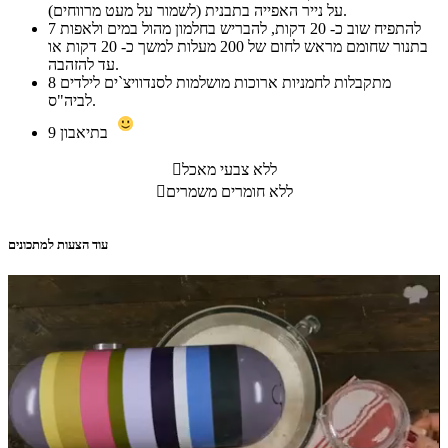
על נייר האפייה בתבנית (לשמור על מעט מרווחים).
להתפיח שוב כ- 20 דקות, להבריש בחלמון מהול במים ולאפות
7
בתנור שחומם מראש לחום של 200 מעלות למשך כ- 20 דקות או
עד להזהבה.
מתקבלות לחמניות ארוכות מושלמות לסנדוויצ`ים לילדים
8
לביה"ס.
בתיאבון
9
ללא צבעי מאכל

ללא חומרים משמרים

עוד הצעות למתכונים