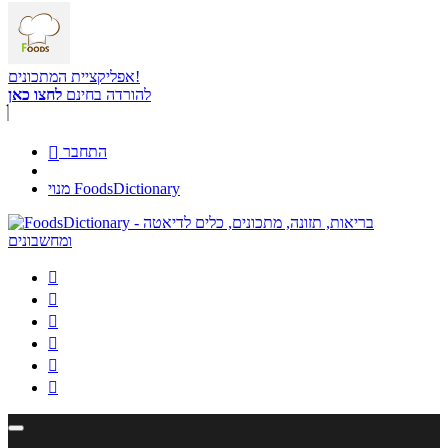
אפליקציית המתכונים!
להורדה בחינם
לחצו כאן
התחבר

מנוי FoodsDictionary





