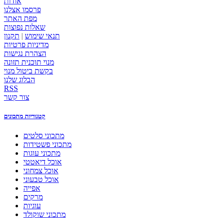
אודות
פרסמו אצלנו
מפת האתר
שאלות נפוצות
תנאי שימוש
|
תקנון
מדיניות פרטיות
הצהרת נגישות
מנוי תוכנית תזונה
בקשת ביטול מנוי
הבלוג שלנו
RSS
צור קשר
קטגוריות מתכונים
מתכוני סלטים
מתכוני פשטידות
מתכוני עוגות
אוכל דיאטטי
אוכל צמחוני
אוכל טבעוני
אפייה
מרקים
עוגיות
מתכוני שוקולד