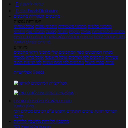
כניסה לחשבון

מנוי FoodsDictionary

מתכונים
קטגוריות מתכונים
קטגוריות נפוצות
מתכוני סלטים
מתכוני פשטידות
מתכוני עוגות
אוכל צמחוני
מתכונים לטבעוניים
אפייה
מוקפץ
עוגיות
פסטה
מתכוני עוף
מתכוני
בשר
מתכוני ילדים
מרקים
מתכונים ללא גלוטן
מתכונים לסוכרתיים
טרנדים בעולם האוכל
מיוחדים
מנתח המתכונים
ספר המתכונים שלי
מתכוני וידאו
מתכונים
עשירים
מתכונים לפי מצרכים
אוכל דיאטטי
אוכל בריא
מאכלי
עדות
ספרי בישול
מתכונים לפי חגים ועונות
לפי שיטות הכנה
אפליקציית Foods
מוצרים ומאכלים
מוצרים ומאכלים
מילון האוכל
תפריטי תזונה
ערכים תזונתיים
חיפוש ע"פ רכיבים
מכילים הכי
הרבה
מחשבון קלוריות
מחשבון קלוריות
מנוי FoodsDictionary