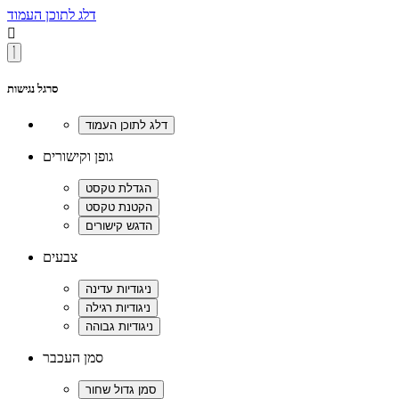
דלג לתוכן העמוד

סרגל נגישות
גופן וקישורים
צבעים
סמן העכבר