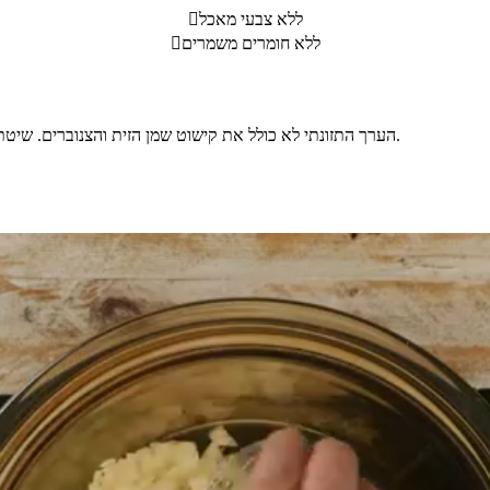
ללא צבעי מאכל

ללא חומרים משמרים

הערך התזונתי לא כולל את קישוט שמן הזית והצנוברים. שיטת ההכנה כוללת גם השריה ובישול. התבלינים במתכון לפי הטעם האישי.