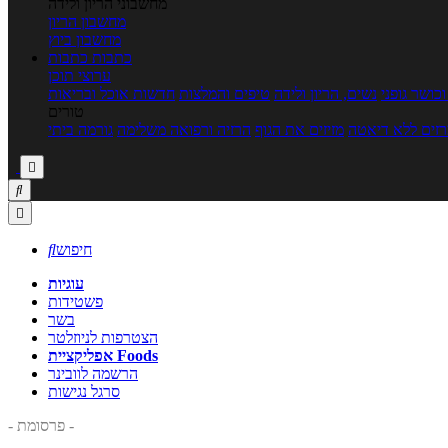
מחשבוני הריון ולידה
מחשבון הריון
מחשבון ביוץ
כתבות
כתבות
ערוצי תוכן
כושר גופני
נשים, הריון ולידה
טיפים והמלצות
חדשות אוכל ובריאות
טורים
זים ללא דיאטה
מזיזים את הגוף
הרזיה ורפואה משלימה
גורמה ביתי



חיפוש

עוגיות
פשטידות
בשר
הצטרפות לניוזלטר
אפליקציית Foods
הרשמה לוובינר
סרגל נגישות
- פרסומת -