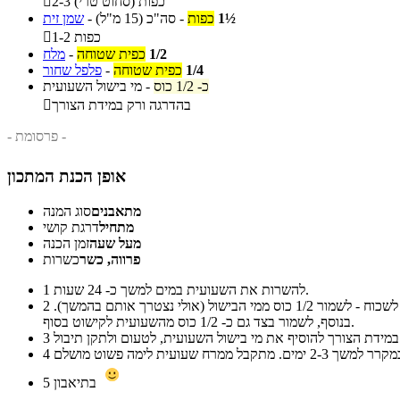
2-3 כפות (סחוט טרי)

1½
כפות
-
סה"כ
(15 מ"ל)
-
שמן זית
1-2 כפות

1/2
כפית שטוחה
-
מלח
1/4
כפית שטוחה
-
פלפל שחור
כ- 1/2 כוס
-
מי בישול השעועית
בהדרגה ורק במידת הצורך

- פרסומת -
אופן הכנת המתכון
מתאבנים
סוג המנה
מתחיל
דרגת קושי
מעל שעה
זמן הכנה
פרווה, כשר
כשרות
להשרות את השעועית במים למשך כ- 24 שעות.
1
לבשל בסיר מכוסה את השעועית המושרית בהרבה מים למשך כ- 2-3 שעות (ניתן גם להשתמש בסיר לחץ). המטרה היא להגיע למרקם רך מאוד. לא לשכוח - לשמור 1/2 כוס ממי הבישול (אולי נצטרך אותם בהמשך).
2
בנוסף, לשמור בצד גם כ- 1/2 כוס מהשעועית לקישוט בסוף.
3
4
בתיאבון
5