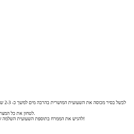
לטחון את כל המצרכים (מלבד מי הבישול ששמרנו בצד) במעבד המזון עד שמתקבל ממרח חלק. במידת הצורך להוסיף את מי בישול השעועית, לטעום ולתקן תיבול.
להגיש את הממרח בתוספת השעועית השלמה ששמרנו בצד, ולקשט בשמן זית וצנוברים. ניתן לאחסן בקופסא/צנצנת סגורה במקרר למשך 2-3 ימים. מתקבל ממרח שעועית לימה פשוט מושלם!