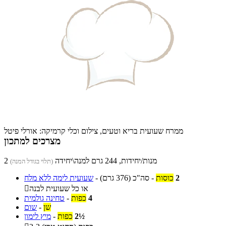
ממרח שעועית בריא וטעים, צילום וכלי קרמיקה: אורלי פיטל
מצרכים למתכון
2 מנות/יחידות, 244 גרם למנה\יחידה
(תלוי בגודל המנה)
2
כוסות
-
סה"כ
(376 גרם)
-
שעועית לימה ללא מלח
או כל שעועית לבנה

4
כפות
-
טחינה גולמית
שן
-
שום
2½
כפות
-
מיץ לימון