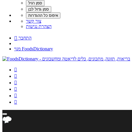
צור קשר
הצהרת נגישות
התחבר

מנוי FoodsDictionary





