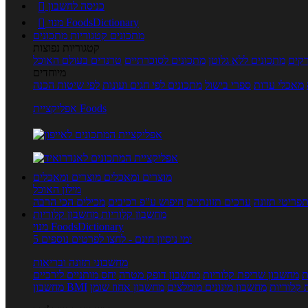
כניסה לחשבון

מנוי FoodsDictionary

מתכונים
קטגוריות מתכונים
קטגוריות נפוצות
קים
מתכונים ללא גלוטן
מתכונים לסוכרתיים
טרנדים בעולם האוכל
מיוחדים
מאכלי עדות
ספרי בישול
מתכונים לפי חגים ועונות
לפי שיטות הכנה
אפליקציית Foods
מוצרים ומאכלים
מוצרים ומאכלים
מילון האוכל
פריטי תזונה
ערכים תזונתיים
חיפוש ע"פ רכיבים
מכילים הכי הרבה
מחשבון קלוריות
מחשבון קלוריות
מנוי FoodsDictionary
5 ימי ניסיון חינם - לחצו לפרטים נוספים
מחשבוני תזונה ובריאות
ת
מחשבון שריפת קלוריות
מחשבון דופק מטרה
יחס מותניים לירכיים
 קלוריות
מחשבון מינונים מומלצים
מחשבון אחוז שומן
מחשבון BMI