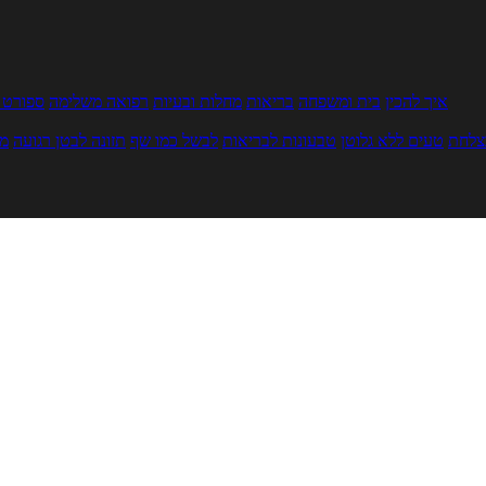
איך להכין
בית ומשפחה
בריאות
מחלות ובעיות
רפואה משלימה
ספורט ו
צלחת
טעים ללא גלוטן
טבעונות לבריאות
לבשל כמו שף
תזונה לבטן רגועה
מר