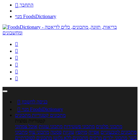
התחבר

מנוי FoodsDictionary






כניסה לחשבון

מנוי FoodsDictionary

מתכונים
קטגוריות מתכונים
קטגוריות נפוצות
מתכוני סלטים
מתכוני פשטידות
מתכוני עוגות
אוכל צמחוני
מתכונים לטבעוניים
אפייה
מוקפץ
עוגיות
פסטה
מתכוני עוף
מתכוני
בשר
מתכוני ילדים
מרקים
מתכונים ללא גלוטן
מתכונים לסוכרתיים