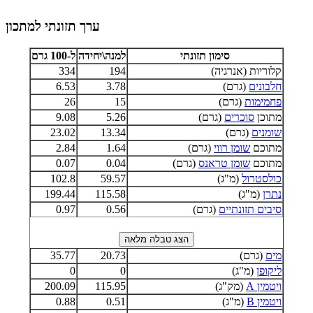
ערך תזונתי למתכון
סימון תזונתי
למנה\יחידה
ל-100 גרם
קלוריות (אנרגיה)
194
334
חלבונים
(גרם)
3.78
6.53
פחמימות
(גרם)
15
26
מתוכן
סוכרים
(גרם)
5.26
9.08
שומנים
(גרם)
13.34
23.02
מתוכם
שומן רווי
(גרם)
1.64
2.84
מתוכם
שומן טראנס
(גרם)
0.04
0.07
כולסטרול
(מ"ג)
59.57
102.8
נתרן
(מ"ג)
115.58
199.44
סיבים תזונתיים
(גרם)
0.56
0.97
מים
(גרם)
20.73
35.77
ליקופן
(מ"ג)
0
0
ויטמין A
(מק"ג)
115.95
200.09
ויטמין B
(מ"ג)
0.51
0.88