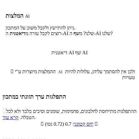
המלצות
AI
ניתן להתייעץ ולקבל משוב על המתכון.
ה-AI שלנו?
ה-AI שלנו? מ
שף
רוצים לקבל עזרה מ
דיאטנית
שף AI
דיאטנית AI
ולכן אין להסתמך עליהן, עלולות להיות
ההמלצות מיוצרות ע"י

AI
טעויות
התפלגות ערך תזונתי במתכון
התפלגות ערך תזונתי במתכון

ההתפלגות מתייחסת לחלבונים, פחמימות, שומנים וסיבים בלבד ולא לכל
סיבים
.
הטבלה.
קרא עוד
פחמימות
חלבונים
שומנים
תזונתיים

: 0.7 (0.72 נטו)
יחס קטוגני

1.7%
40.4%
11.5%
46.4%