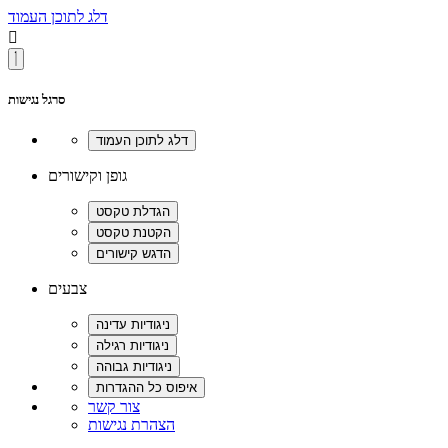
דלג לתוכן העמוד

סרגל נגישות
גופן וקישורים
צבעים
צור קשר
הצהרת נגישות