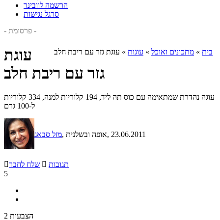
הרשמה לוובינר
סרגל נגישות
- פרסומת -
עוגת
בית
»
מתכונים ואוכל
»
עוגות
»
עוגת גזר עם ריבת חלב
גזר עם ריבת חלב
עוגה נהדרת שמתאימה עם כוס תה ליד, 194 קלוריות למנה, 334 קלוריות
ל-100 גרם
, 23.06.2011
, אופה ובשלנית
מזל סבאג
תגובות

שלח לחבר

5
2 הצבעות