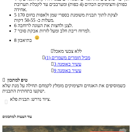
כפות) והצימוקים הכהים (4 כפות) ומערבבים עד לקבלת תערובת
אחידה.
לצקת לתוך תבנית משומנת בספרי שמן ולאפות בחום 170
5
מעלות כ- 50-55 דקות.
לצנן ולחצות את העוגה לרוחבה.
6
למרוח ריבת חלב ומעל לזרות אבקת סוכר.
7
בתיאבון
8
ללא צבעי מאכל

מכיל חומרים משמרים (1)

עשיר באומגה 3

עשיר באומגה 9

טיפ למתכון

כשמוסיפים את האגוזים והצימוקים מומלץ לקמחם תחילה על מנת שלא
ישקעו בתחתית התבנית.
ציוד נדרש: תבנית פלא.

עוד הצעות למתכונים