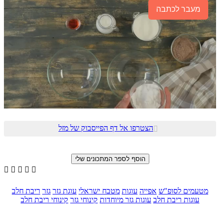
מעבר לכתבה
הצטרפו אל דף הפייסבוק של מזל






מטעמים לסופ"ש
אפייה
עוגות
מטבח ישראלי
עוגת גזר
גזר
ריבת חלב
עוגות ריבת חלב
עוגות גזר מיוחדות
קינוחי גזר
קינוחי ריבת חלב