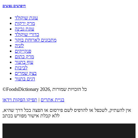
חיפושים נפוצים
עוגת שוקולד
מרק ירקות
עוגת גבינה
כדורי שוקולד
מתכונים לארוחת בוקר
לזניה
פנקייקים
מרק כתום
עוף בתנור
לביבות
בצק שמרים
דגים בתנור
©FoodsDictionary 2026, כל הזכויות שמורות
בניית אתרים
|
תפיקו הפקות וידאו
אין להעתיק, לשכפל או להדפיס לשם פירסום או הפצה בכל דרך שהיא,
ללא קבלת אישור מפורש בכתב