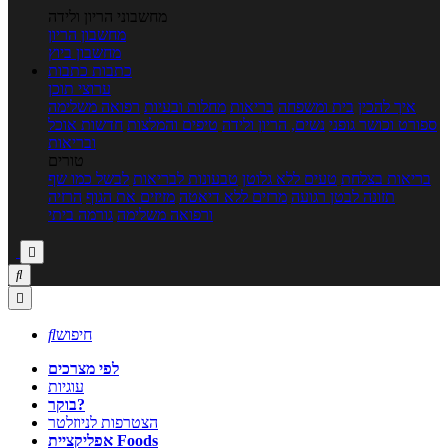
מחשבוני הריון ולידה
מחשבון הריון
מחשבון ביוץ
כתבות
כתבות
ערוצי תוכן
איך להכין
בית ומשפחה
בריאות
מחלות ובעיות
רפואה משלימה
ספורט וכושר גופני
נשים, הריון ולידה
טיפים והמלצות
חדשות אוכל
ובריאות
טורים
בריאות בצלחת
טעים ללא גלוטן
טבעונות לבריאות
לבשל כמו שף
תזונה לבטן רגועה
מרזים ללא דיאטה
מזיזים את הגוף
הרזיה
ורפואה משלימה
גורמה ביתי



חיפוש

לפי מצרכים
עוגיות
בוקר?
הצטרפות לניוזלטר
אפליקציית Foods