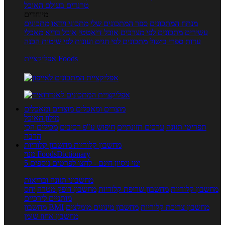
טרנדים בעולם האוכל
מיוחדים
מנתח המתכונים
ספר המתכונים שלי
מתכוני וידאו
מתכונים
עשירים
מתכונים לפי מצרכים
אוכל דיאטטי
אוכל בריא
מאכלי
עדות
ספרי בישול
מתכונים לפי חגים ועונות
לפי שיטות הכנה
אפליקציית Foods
מוצרים ומאכלים
מוצרים ומאכלים
מילון האוכל
תפריטי תזונה
ערכים תזונתיים
חיפוש ע"פ רכיבים
מכילים הכי
הרבה
מחשבון קלוריות
מחשבון קלוריות
מנוי FoodsDictionary
5 ימי ניסיון חינם - לחצו לפרטים נוספים
מחשבוני תזונה ובריאות
מחשבון קלוריות
מחשבון שריפת קלוריות
מחשבון דופק מטרה
יחס
מותניים לירכיים
מחשבון צריכת קלוריות
מחשבון מינונים מומלצים
מחשבון BMI
מחשבון אחוז שומן