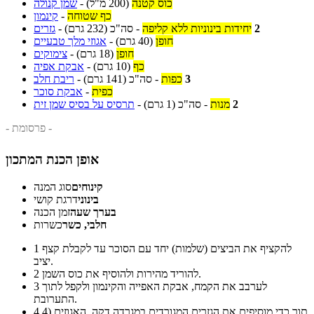
כוס קטנה
(200 מ"ל)
-
שמן קנולה
כף שטוחה
-
קינמון
2
יחידות בינוניות ללא קליפה
-
סה"כ
(232 גרם)
-
גזרים
חופן
(40 גרם)
-
אגוזי מלך טבעיים
חופן
(18 גרם)
-
צימוקים
כף
(10 גרם)
-
אבקת אפיה
3
כפות
-
סה"כ
(141 גרם)
-
ריבת חלב
כפית
-
אבקת סוכר
2
מנות
-
סה"כ
(1 גרם)
-
תרסיס על בסיס שמן זית
- פרסומת -
אופן הכנת המתכון
קינוחים
סוג המנה
בינוני
דרגת קושי
בערך שעה
זמן הכנה
חלבי, כשר
כשרות
להקציף את הביצים (שלמות) יחד עם הסוכר עד לקבלת קצף
1
יציב.
להוריד מהירות ולהוסיף את כוס השמן.
2
לערבב את הקמח, אבקת האפייה והקינמון ולקפל לתוך
3
התערובת.
תוך כדי מוסיפים את הגזרים המגורדים במגרדה דקה, האגוזים (4
4