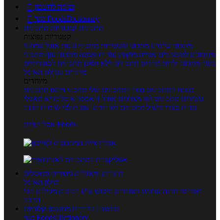
כניסה לחשבון

מנוי FoodsDictionary

מתכונים
קטגוריות מתכונים
קטגוריות נפוצות
מתכוני סלטים
מתכוני פשטידות
מתכוני עוגות
אוכל צמחוני
מתכונים לטבעוניים
אפייה
מוקפץ
עוגיות
פסטה
מתכוני עוף
מתכוני
בשר
מתכוני ילדים
מרקים
מתכונים ללא גלוטן
מתכונים לסוכרתיים
טרנדים בעולם האוכל
מיוחדים
מנתח המתכונים
ספר המתכונים שלי
מתכוני וידאו
מתכונים
עשירים
מתכונים לפי מצרכים
אוכל דיאטטי
אוכל בריא
מאכלי
עדות
ספרי בישול
מתכונים לפי חגים ועונות
לפי שיטות הכנה
אפליקציית Foods
מוצרים ומאכלים
מוצרים ומאכלים
מילון האוכל
תפריטי תזונה
ערכים תזונתיים
חיפוש ע"פ רכיבים
מכילים הכי
הרבה
מחשבון קלוריות
מחשבון קלוריות
מנוי FoodsDictionary