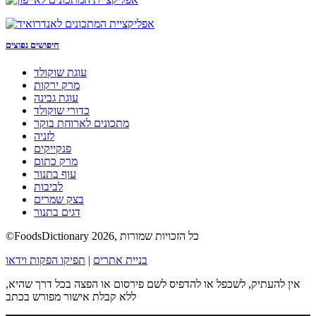
חיפושים נפוצים
עוגת שוקולד
מרק ירקות
עוגת גבינה
כדורי שוקולד
מתכונים לארוחת בוקר
לזניה
פנקייקים
מרק כתום
עוף בתנור
לביבות
בצק שמרים
דגים בתנור
©FoodsDictionary 2026, כל הזכויות שמורות
בניית אתרים
|
תפיקו הפקות וידאו
אין להעתיק, לשכפל או להדפיס לשם פירסום או הפצה בכל דרך שהיא,
ללא קבלת אישור מפורש בכתב