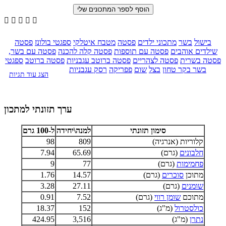





בישול
בשר
מתכוני ילדים
פסטה
מטבח איטלקי
ספגטי בולונז
פסטה
שילדים אוהבים
פסטה עם תוספות
פסטה קלה להכנה
פסטה עם בשר,
פסטה בשרית
פסטה לצהריים
פסטה ברוטב עגבניות
פסטה ברוטב
ספגטי
בשר בקר טחון
בצל
שום
פפריקה
רסק עגבניות
הצג עוד תגיות
ערך תזונתי למתכון
סימון תזונתי
למנה\יחידה
ל-100 גרם
קלוריות (אנרגיה)
809
98
חלבונים
(גרם)
65.69
7.94
פחמימות
(גרם)
77
9
מתוכן
סוכרים
(גרם)
14.57
1.76
שומנים
(גרם)
27.11
3.28
מתוכם
שומן רווי
(גרם)
7.52
0.91
כולסטרול
(מ"ג)
152
18.37
נתרן
(מ"ג)
3,516
424.95