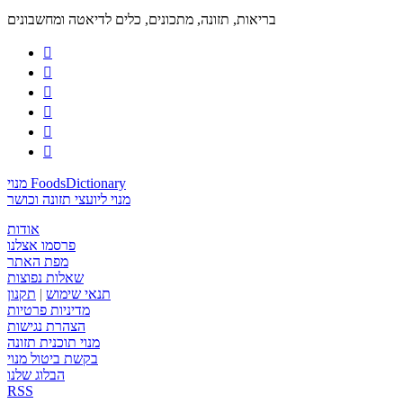
בריאות, תזונה, מתכונים, כלים לדיאטה ומחשבונים






מנוי FoodsDictionary
מנוי ליועצי תזונה וכושר
אודות
פרסמו אצלנו
מפת האתר
שאלות נפוצות
תנאי שימוש
|
תקנון
מדיניות פרטיות
הצהרת נגישות
מנוי תוכנית תזונה
בקשת ביטול מנוי
הבלוג שלנו
RSS