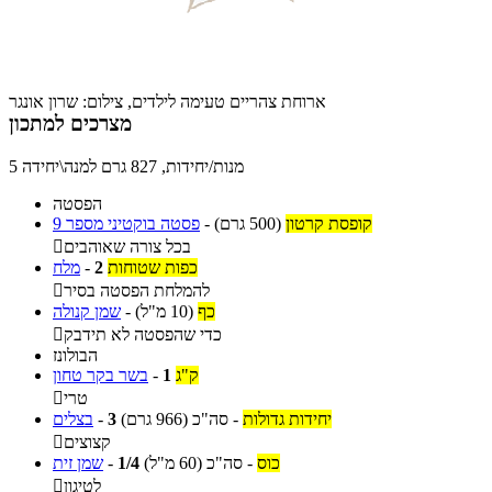
ארוחת צהריים טעימה לילדים, צילום: שרון אונגר
מצרכים למתכון
5 מנות/יחידות, 827 גרם למנה\יחידה
הפסטה
קופסת קרטון
(500 גרם)
-
פסטה בוקטיני מספר 9
בכל צורה שאוהבים

כפות שטוחות
2
-
מלח
להמלחת הפסטה בסיר

כף
(10 מ"ל)
-
שמן קנולה
כדי שהפסטה לא תידבק

הבולונז
ק"ג
1
-
בשר בקר טחון
טרי

יחידות גדולות
-
סה"כ
(966 גרם)
3
-
בצלים
קצוצים

כוס
-
סה"כ
(60 מ"ל)
1/4
-
שמן זית
לטיגון
