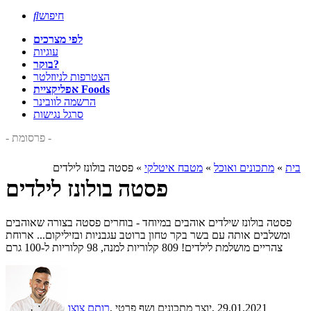
חיפוש

לפי מצרכים
עוגיות
בוקר?
הצטרפות לניוזלטר
אפליקציית Foods
הרשמה לוובינר
סרגל נגישות
- פרסומת -
בית
»
מתכונים ואוכל
»
מטבח איטלקי
»
פסטה בולונז לילדים
פסטה בולונז לילדים
פסטה בולונז שילדים אוהבים במיוחד - בוחרים פסטה בצורה שאוהבים
ומשלבים אותה עם בשר בקר טחון ברוטב עגבניות ובזיליקום... ארוחת
צהריים מושלמת לילדים! 809 קלוריות למנה, 98 קלוריות ל-100 גרם
, 29.01.2021
, יוצר מתכונים ושף פרטי
רותם צוצו