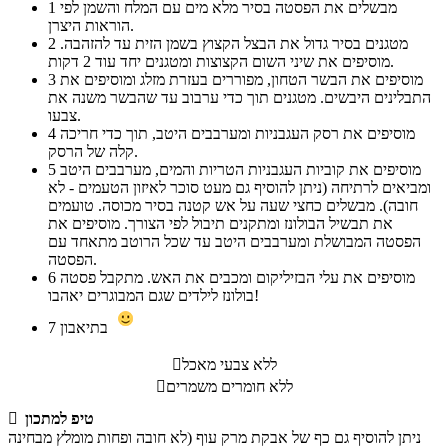
מבשלים את הפסטה בסיר מלא מים עם המלח והשמן לפי
1
הוראות היצרן.
מטגנים בסיר גדול את הבצל הקצוץ בשמן הזית עד להזהבה.
2
מוסיפים את שיני השום הקצוצות ומטגנים יחד עוד 2 דקות.
מוסיפים את הבשר הטחון, מפוררים בעזרת מזלג ומוסיפים את
3
התבלינים היבשים. מטגנים תוך כדי ערבוב עד שהבשר משנה את
צבעו.
מוסיפים את רסק העגבניות ומערבבים היטב, תוך כדי חריכה
4
קלה של הרסק.
מוסיפים את קוביות העגבניות הטריות והמים, מערבבים היטב
5
ומביאים לרתיחה (ניתן להוסיף גם מעט סוכר לאיזון הטעמים - לא
חובה). מבשלים כחצי שעה על אש קטנה בסיר מכוסה. טועמים
את תבשיל הבולונז ומתקנים תיבול לפי הצורך. מוסיפים את
הפסטה המבושלת ומערבבים היטב עד שכל הרוטב מתאחד עם
הפסטה.
מוסיפים את עלי הבזיליקום ומכבים את האש. מתקבל פסטה
6
בולונז לילדים שגם המבוגרים יאהבו!
בתיאבון
7
ללא צבעי מאכל

ללא חומרים משמרים

טיפ למתכון

ניתן להוסיף גם כף של אבקת מרק עוף (לא חובה ופחות מומלץ מבחינה