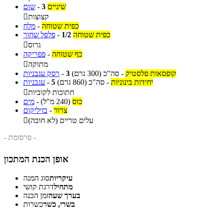
שיניים
3
-
שום
קצוצות

כפית שטוחה
-
מלח
כפית שטוחה
1/2
-
פלפל שחור
גרוס

כף שטוחה
-
פפריקה
מתוקה

קופסאות פלסטיק
-
סה"כ
(300 גרם)
3
-
רסק עגבניות
יחידות בינוניות
-
סה"כ
(860 גרם)
5
-
עגבניות
חתוכות לקוביות

כוס
(240 מ"ל)
-
מים
צרור
-
בזיליקום
עלים טריים (לא חובה)

- פרסומת -
אופן הכנת המתכון
עיקריות
סוג המנה
מתחיל
דרגת קושי
בערך שעה
זמן הכנה
בשרי, כשר
כשרות