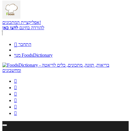
אפליקציית המתכונים!
להורדה בחינם
לחצו כאן
התחבר

מנוי FoodsDictionary





