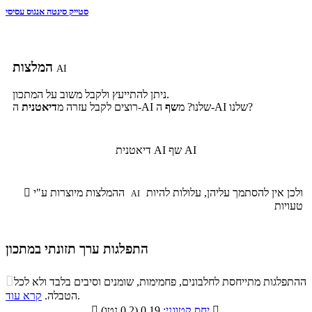
סטייק סינטה אנגוס עסיסי
המלצות
AI
ניתן להתייעץ ולקבל משוב על המתכון.
ה-AI שלנו?
ה-AI שלנו? מ
שף
רוצים לקבל עזרה מ
דיאטנית
שף AI
דיאטנית AI
ולכן אין להסתמך עליהן, עלולות להיות
ההמלצות מיוצרות ע"י

AI
טעויות
התפלגות ערך תזונתי במתכון
התפלגות ערך תזונתי במתכון

ההתפלגות מתייחסת לחלבונים, פחמימות, שומנים וסיבים בלבד ולא לכל
סיבים
.
הטבלה.
קרא עוד
פחמימות
חלבונים
שומנים
תזונתיים

: 0.19 (0.2 נטו)
יחס קטוגני
