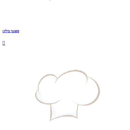
ספגטי בולונז
