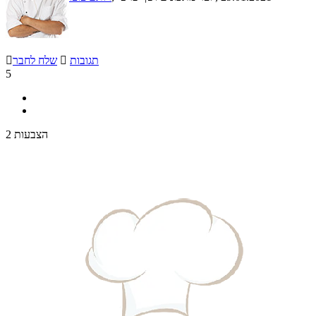
תגובות

שלח לחבר

5
2 הצבעות