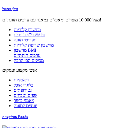
מילון האוכל
מעל 10,000 מוצרים ומאכלים במאגר עם ערכים תזונתיים!
מחשבון קלוריות
חיפוש ע"פ רכיבים
תפריטי תזונה
מחשבון שריפת קלוריות
מחשבון BMI
ערכים תזונתיים
מכילים הכי הרבה
אנשי מקצוע ועסקים
דיאטניות
בלוגרי אוכל
נטורופתים
שפים וטבחים
מאמני כושר
יועצים לתזונה
אפליקציית Foods