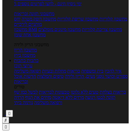
5 ימי ניסיון חינם - לחצו לפרטים נוספים
מחשבוני תזונה ובריאות
מחשבון קלוריות
מחשבון שריפת קלוריות
מחשבון דופק מטרה
יחס
מותניים לירכיים
מחשבון צריכת קלוריות
מחשבון מינונים מומלצים
מחשבון BMI
מחשבון אחוז שומן
מחשבוני הריון ולידה
מחשבון הריון
מחשבון ביוץ
כתבות
כתבות
ערוצי תוכן
איך להכין
בית ומשפחה
בריאות
מחלות ובעיות
רפואה משלימה
ספורט וכושר גופני
נשים, הריון ולידה
טיפים והמלצות
חדשות אוכל
ובריאות
טורים
בריאות בצלחת
טעים ללא גלוטן
טבעונות לבריאות
לבשל כמו שף
תזונה לבטן רגועה
מרזים ללא דיאטה
מזיזים את הגוף
הרזיה
ורפואה משלימה
גורמה ביתי


