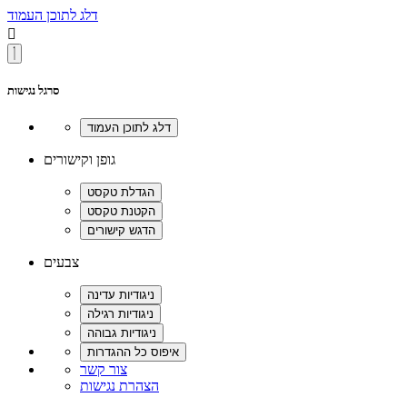
דלג לתוכן העמוד

סרגל נגישות
גופן וקישורים
צבעים
צור קשר
הצהרת נגישות