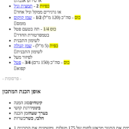
או סירופ אגבה

כפיות
2
-
תמצית וניל
או גרגירים ממקל וניל אחד

כוס
-
סה"כ
(120 מ"ל)
1/2
-
שמן קוקוס
מומס

1/4 כוס
-
תה בטעם פטל
בטמפרטורת החדר

לשימון התבנית
כפית
(5 מ"ל)
-
שמן קנולה
לשימון התבנית

לפיזור מעל
כוס
-
סה"כ
(150 גרם)
3/4
-
פטל
קפוא

- פרסומת -
אופן הכנת המתכון
קינוחים
סוג המנה
בינוני
דרגת קושי
בערך שעה
זמן הכנה
חלבי, כשר
כשרות
1