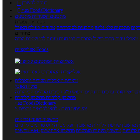
כניסה לחשבון

מנוי FoodsDictionary

מתכונים
קטגוריות מתכונים
קטגוריות נפוצות
קים
מתכונים ללא גלוטן
מתכונים לסוכרתיים
טרנדים בעולם האוכל
מיוחדים
מאכלי עדות
ספרי בישול
מתכונים לפי חגים ועונות
לפי שיטות הכנה
אפליקציית Foods
מוצרים ומאכלים
מוצרים ומאכלים
מילון האוכל
פריטי תזונה
ערכים תזונתיים
חיפוש ע"פ רכיבים
מכילים הכי הרבה
מחשבון קלוריות
מחשבון קלוריות
מנוי FoodsDictionary
5 ימי ניסיון חינם - לחצו לפרטים נוספים
מחשבוני תזונה ובריאות
ת
מחשבון שריפת קלוריות
מחשבון דופק מטרה
יחס מותניים לירכיים
 קלוריות
מחשבון מינונים מומלצים
מחשבון אחוז שומן
מחשבון BMI