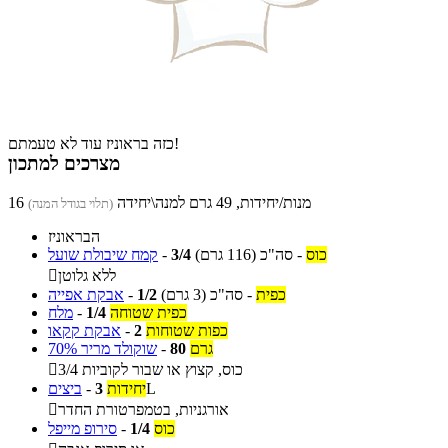
כזה בראוניז עוד לא טעמתם!
מצרכים למתכון
16 מנות/יחידות, 49 גרם למנה\יחידה
(תלוי בגודל המנה)
הבראוניז
כוס
-
סה"כ
(116 גרם)
3/4
-
קמח שיבולת שועל
ללא גלוטן

כפית
-
סה"כ
(3 גרם)
1/2
-
אבקת אפייה
כפית שטוחה
1/4
-
מלח
כפות שטוחות
2
-
אבקת קקאו
גרם
80
-
שוקולד מריר 70%
3/4 כוס, קצוץ או שבור לקוביות

L
יחידות
3
-
ביצים
אורגניות, בטמפרטורת החדר

כוס
1/4
-
סירופ מייפל