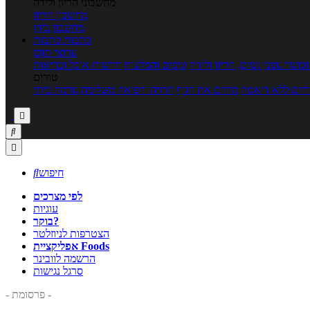
מחשבוני הריון ולידה
מחשבון הריון
מחשבון ביוץ
כתבות
כתבות
ערוצי תוכן
כושר גופני
נשים, הריון ולידה
טיפים והמלצות
חדשות אוכל ובריאות
טורים
זים ללא דיאטה
מזיזים את הגוף
הרזיה ורפואה משלימה
גורמה ביתי



חיפוש

לפי מצרכים
עוגיות
בוקר?
הצטרפות לניוזלטר
אפליקציית Foods
הרשמה לוובינר
סרגל נגישות
- פרסומת -