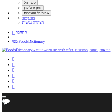
צור קשר
הצהרת נגישות
התחבר

מנוי FoodsDictionary





