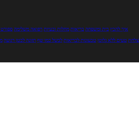
איך להכין
בית ומשפחה
בריאות
מחלות ובעיות
רפואה משלימה
ספורט ו
צלחת
טעים ללא גלוטן
טבעונות לבריאות
לבשל כמו שף
תזונה לבטן רגועה
מר