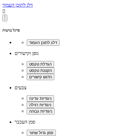
דלג לתוכן העמוד

סרגל נגישות
גופן וקישורים
צבעים
סמן העכבר