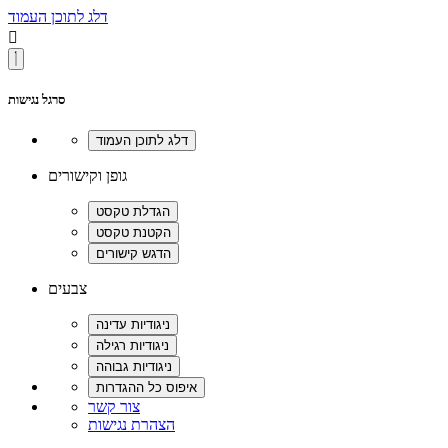
דלג לתוכן העמוד

סרגל נגישות
גופן וקישורים
צבעים
צור קשר
הצהרת נגישות