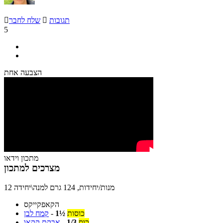
תגובות

שלח לחבר

5
הצבעה אחת
מתכון וידאו
מצרכים למתכון
12 מנות/יחידות, 124 גרם למנה\יחידה
הקאפקייקס
כוסות
1½
-
קמח לבן
כוס
1/3
-
אבקת קקאו