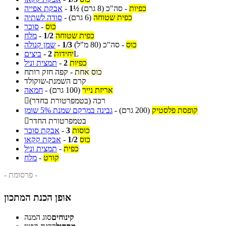
כפיות
-
סה"כ
(8 גרם)
1½
-
אבקת אפייה
כפית שטוחה
(6 גרם)
-
סודה לשתיה
כוס
-
סוכר
כפית שטוחה
1/2
-
מלח
כוס
-
סה"כ
(80 מ"ל)
1/3
-
שמן קנולה
L
יחידות
2
-
ביצים
כפיות
2
-
תמצית וניל
כוס אחת
-
קפה חזק רותח
קרם השמנת-שוקולד
אריזת נייר
(100 גרם)
-
חמאה
רכה (בטמפרטורת בחדר)

קופסת פלסטיק
(200 גרם)
-
גבינה במרקם שמנת 5% שומן
בטמפרטורת החדר

כוסות
3
-
אבקת סוכר
כוס
1/2
-
אבקת קקאו
כפית
-
תמצית וניל
קורט
-
מלח
- פרסומת -
אופן הכנת המתכון
קינוחים
סוג המנה