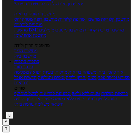
5 ימי ניסיון חינם - לחצו לפרטים נוספים
מחשבוני תזונה ובריאות
מחשבון קלוריות
מחשבון שריפת קלוריות
מחשבון דופק מטרה
יחס
מותניים לירכיים
מחשבון צריכת קלוריות
מחשבון מינונים מומלצים
מחשבון BMI
מחשבון אחוז שומן
מחשבוני הריון ולידה
מחשבון הריון
מחשבון ביוץ
כתבות
כתבות
ערוצי תוכן
איך להכין
בית ומשפחה
בריאות
מחלות ובעיות
רפואה משלימה
ספורט וכושר גופני
נשים, הריון ולידה
טיפים והמלצות
חדשות אוכל
ובריאות
טורים
בריאות בצלחת
טעים ללא גלוטן
טבעונות לבריאות
לבשל כמו שף
תזונה לבטן רגועה
מרזים ללא דיאטה
מזיזים את הגוף
הרזיה
ורפואה משלימה
גורמה ביתי


