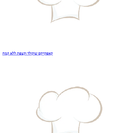
קאפקייקס שוקולד וקצפת ללא קמח