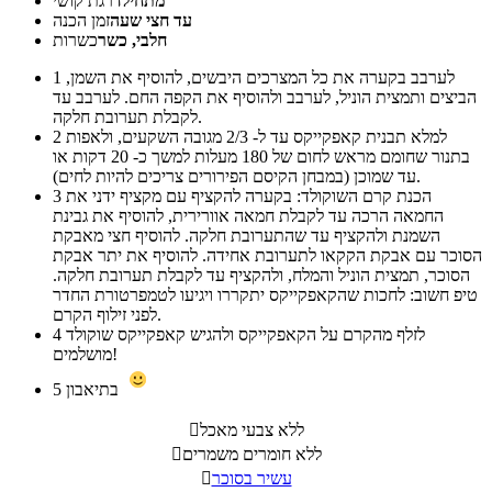
מתחיל
דרגת קושי
עד חצי שעה
זמן הכנה
חלבי, כשר
כשרות
לערבב בקערה את כל המצרכים היבשים, להוסיף את השמן,
1
הביצים ותמצית הוניל, לערבב ולהוסיף את הקפה החם. לערבב עד
לקבלת תערובת חלקה.
למלא תבנית קאפקייקס עד ל- 2/3 מגובה השקעים, ולאפות
2
בתנור שחומם מראש לחום של 180 מעלות למשך כ- 20 דקות או
עד שמוכן (במבחן הקיסם הפירורים צריכים להיות לחים).
הכנת קרם השוקולד: בקערה להקציף עם מקציף ידני את
3
החמאה הרכה עד לקבלת חמאה אוורירית, להוסיף את גבינת
השמנת ולהקציף עד שהתערובת חלקה. להוסיף חצי מאבקת
הסוכר עם אבקת הקקאו לתערובת אחידה. להוסיף את יתר אבקת
הסוכר, תמצית הוניל והמלח, ולהקציף עד לקבלת תערובת חלקה.
טיפ חשוב: לחכות שהקאפקייקס יתקררו ויגיעו לטמפרטורת החדר
לפני זילוף הקרם.
לזלף מהקרם על הקאפקייקס ולהגיש קאפקייקס שוקולד
4
מושלמים!
בתיאבון
5
ללא צבעי מאכל

ללא חומרים משמרים

עשיר בסוכר
