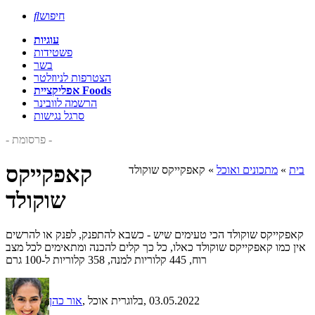
חיפוש

עוגיות
פשטידות
בשר
הצטרפות לניוזלטר
אפליקציית Foods
הרשמה לוובינר
סרגל נגישות
- פרסומת -
קאפקייקס
בית
»
מתכונים ואוכל
»
קאפקייקס שוקולד
שוקולד
קאפקייקס שוקולד הכי טעימים שיש - כשבא להתפנק, לפנק או להרשים
אין כמו קאפקייקס שוקולד כאלו, כל כך קלים להכנה ומתאימים לכל מצב
רוח, 445 קלוריות למנה, 358 קלוריות ל-100 גרם
, 03.05.2022
, בלוגרית אוכל
אור כהן