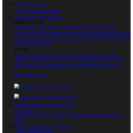
כניסה לחשבון

מנוי FoodsDictionary

מתכונים
קטגוריות מתכונים
קטגוריות נפוצות
מתכוני סלטים
מתכוני פשטידות
מתכוני עוגות
אוכל צמחוני
מתכונים לטבעוניים
אפייה
מוקפץ
עוגיות
פסטה
מתכוני עוף
מתכוני
בשר
מתכוני ילדים
מרקים
מתכונים ללא גלוטן
מתכונים לסוכרתיים
טרנדים בעולם האוכל
מיוחדים
מנתח המתכונים
ספר המתכונים שלי
מתכוני וידאו
מתכונים
עשירים
מתכונים לפי מצרכים
אוכל דיאטטי
אוכל בריא
מאכלי
עדות
ספרי בישול
מתכונים לפי חגים ועונות
לפי שיטות הכנה
אפליקציית Foods
מוצרים ומאכלים
מוצרים ומאכלים
מילון האוכל
תפריטי תזונה
ערכים תזונתיים
חיפוש ע"פ רכיבים
מכילים הכי
הרבה
מחשבון קלוריות
מחשבון קלוריות
מנוי FoodsDictionary