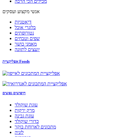
מכילים הכי הרבה
אנשי מקצוע ועסקים
דיאטניות
בלוגרי אוכל
נטורופתים
שפים וטבחים
מאמני כושר
יועצים לתזונה
אפליקציית Foods
חיפושים נפוצים
עוגת שוקולד
מרק ירקות
עוגת גבינה
כדורי שוקולד
מתכונים לארוחת בוקר
לזניה