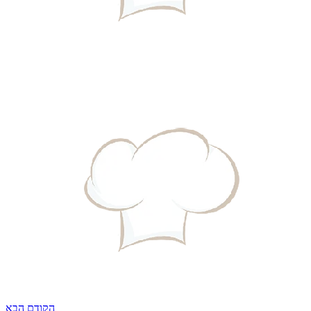
הקודם
הבא