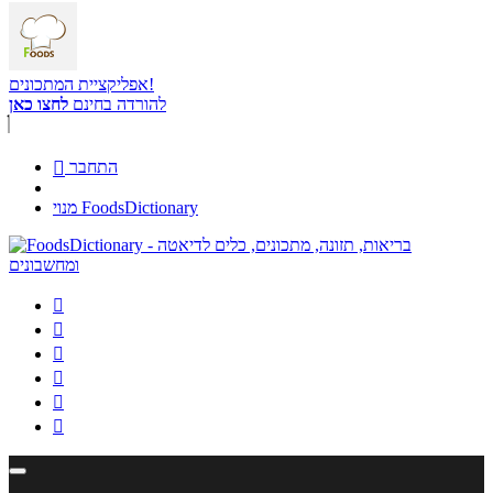
אפליקציית המתכונים!
להורדה בחינם
לחצו כאן
התחבר

מנוי FoodsDictionary





