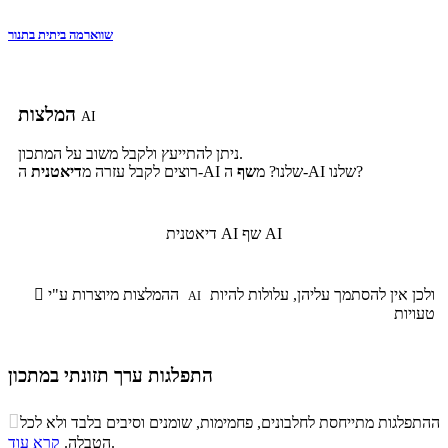
שווארמה ביתית בתנור
המלצות
AI
ניתן להתייעץ ולקבל משוב על המתכון.
ה-AI שלנו?
ה-AI שלנו? מ
שף
רוצים לקבל עזרה מ
דיאטנית
שף AI
דיאטנית AI
ולכן אין להסתמך עליהן, עלולות להיות
ההמלצות מיוצרות ע"י

AI
טעויות
התפלגות ערך תזונתי במתכון
התפלגות ערך תזונתי במתכון

ההתפלגות מתייחסת לחלבונים, פחמימות, שומנים וסיבים בלבד ולא לכל
סיבים
.
הטבלה.
קרא עוד
פחמימות
חלבונים
שומנים