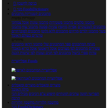
כניסה לחשבון

מנוי FoodsDictionary

מתכונים
קטגוריות מתכונים
קטגוריות נפוצות
מתכוני סלטים
מתכוני פשטידות
מתכוני עוגות
אוכל צמחוני
מתכונים לטבעוניים
אפייה
מוקפץ
עוגיות
פסטה
מתכוני עוף
מתכוני
בשר
מתכוני ילדים
מרקים
מתכונים ללא גלוטן
מתכונים לסוכרתיים
טרנדים בעולם האוכל
מיוחדים
מנתח המתכונים
ספר המתכונים שלי
מתכוני וידאו
מתכונים
עשירים
מתכונים לפי מצרכים
אוכל דיאטטי
אוכל בריא
מאכלי
עדות
ספרי בישול
מתכונים לפי חגים ועונות
לפי שיטות הכנה
אפליקציית Foods
מוצרים ומאכלים
מוצרים ומאכלים
מילון האוכל
תפריטי תזונה
ערכים תזונתיים
חיפוש ע"פ רכיבים
מכילים הכי
הרבה
מחשבון קלוריות
מחשבון קלוריות
מנוי FoodsDictionary