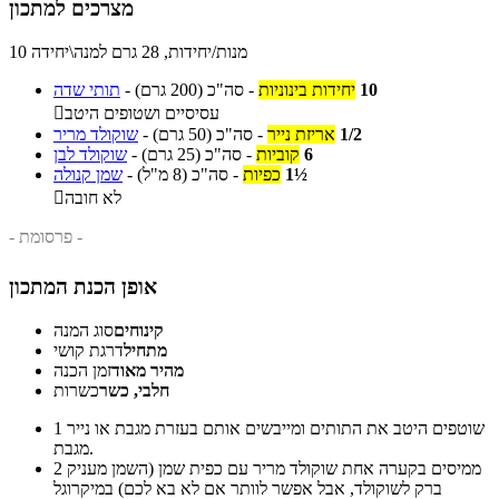
מצרכים למתכון
10 מנות/יחידות, 28 גרם למנה\יחידה
10
יחידות בינוניות
-
סה"כ
(200 גרם)
-
תותי שדה
עסיסיים ושטופים היטב

1/2
אריזת נייר
-
סה"כ
(50 גרם)
-
שוקולד מריר
6
קוביות
-
סה"כ
(25 גרם)
-
שוקולד לבן
1½
כפיות
-
סה"כ
(8 מ"ל)
-
שמן קנולה
לא חובה

- פרסומת -
אופן הכנת המתכון
קינוחים
סוג המנה
מתחיל
דרגת קושי
מהיר מאוד
זמן הכנה
חלבי, כשר
כשרות
שוטפים היטב את התותים ומייבשים אותם בעזרת מגבת או נייר
1
מגבת.
ממיסים בקערה אחת שוקולד מריר עם כפית שמן (השמן מעניק
2
ברק לשוקולד, אבל אפשר לוותר אם לא בא לכם) במיקרוגל