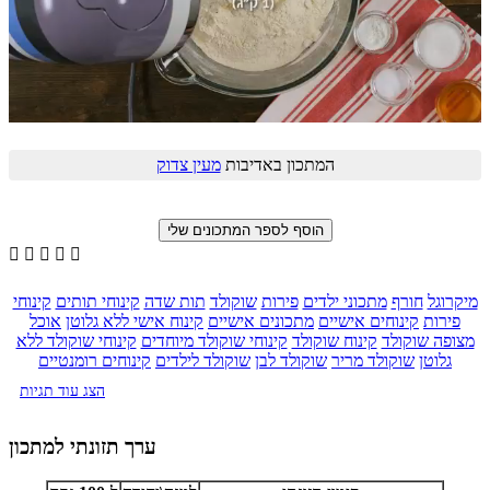
המתכון באדיבות
מעין צדוק





מיקרוגל
חורף
מתכוני ילדים
פירות
שוקולד
תות שדה
קינוחי תותים
קינוחי
פירות
קינוחים אישיים
מתכונים אישיים
קינוח אישי ללא גלוטן
אוכל
מצופה שוקולד
קינוח שוקולד
קינוחי שוקולד מיוחדים
קינוחי שוקולד ללא
גלוטן
שוקולד מריר
שוקולד לבן
שוקולד לילדים
קינוחים רומנטיים
הצג עוד תגיות
ערך תזונתי למתכון