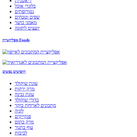
דיאטניות
בלוגרי אוכל
נטורופתים
שפים וטבחים
מאמני כושר
יועצים לתזונה
אפליקציית Foods
חיפושים נפוצים
עוגת שוקולד
מרק ירקות
עוגת גבינה
כדורי שוקולד
מתכונים לארוחת בוקר
לזניה
פנקייקים
מרק כתום
עוף בתנור
לביבות