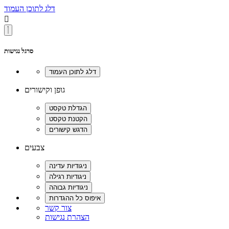
דלג לתוכן העמוד

סרגל נגישות
גופן וקישורים
צבעים
צור קשר
הצהרת נגישות