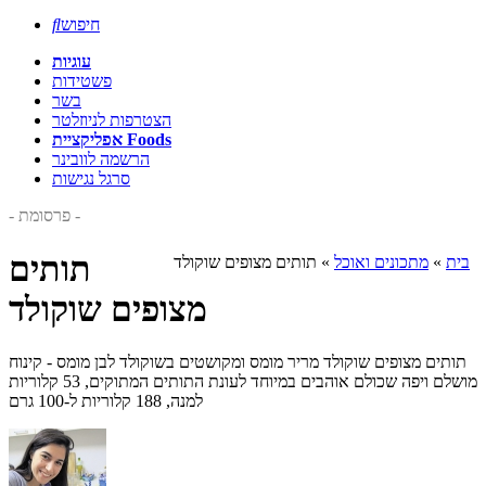
חיפוש

עוגיות
פשטידות
בשר
הצטרפות לניוזלטר
אפליקציית Foods
הרשמה לוובינר
סרגל נגישות
- פרסומת -
תותים
בית
»
מתכונים ואוכל
»
תותים מצופים שוקולד
מצופים שוקולד
תותים מצופים שוקולד מריר מומס ומקושטים בשוקולד לבן מומס - קינוח
מושלם ויפה שכולם אוהבים במיוחד לעונת התותים המתוקים, 53 קלוריות
למנה, 188 קלוריות ל-100 גרם