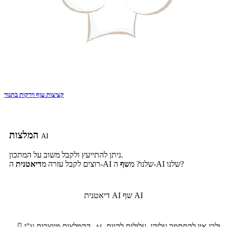
קציצות עוף וירקות בתנור
המלצות
AI
ניתן להתייעץ ולקבל משוב על המתכון.
ה-AI שלנו?
ה-AI שלנו? מ
שף
רוצים לקבל עזרה מ
דיאטנית
שף AI
דיאטנית AI
ולכן אין להסתמך עליהן, עלולות להיות
ההמלצות מיוצרות ע"י

AI