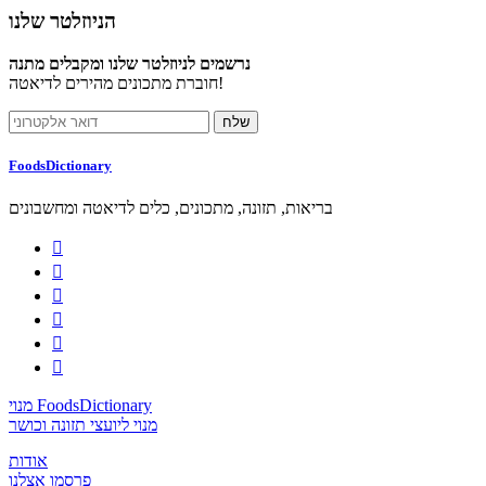
הניוזלטר שלנו
נרשמים לניוזלטר שלנו ומקבלים מתנה
חוברת מתכונים מהירים לדיאטה!
FoodsDictionary
בריאות, תזונה, מתכונים, כלים לדיאטה ומחשבונים






מנוי FoodsDictionary
מנוי ליועצי תזונה וכושר
אודות
פרסמו אצלנו