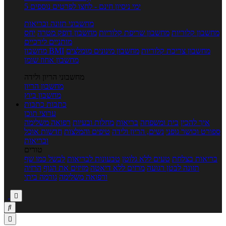
5 ימי ניסיון חינם - לחצו לפרטים נוספים
מחשבוני תזונה ובריאות
מחשבון קלוריות
מחשבון שריפת קלוריות
מחשבון דופק מטרה
יחס
מותניים לירכיים
מחשבון צריכת קלוריות
מחשבון מינונים מומלצים
מחשבון BMI
מחשבון אחוז שומן
מחשבוני הריון ולידה
מחשבון הריון
מחשבון ביוץ
כתבות
כתבות
ערוצי תוכן
איך להכין
בית ומשפחה
בריאות
מחלות ובעיות
רפואה משלימה
ספורט וכושר גופני
נשים, הריון ולידה
טיפים והמלצות
חדשות אוכל
ובריאות
טורים
בריאות בצלחת
טעים ללא גלוטן
טבעונות לבריאות
לבשל כמו שף
תזונה לבטן רגועה
מרזים ללא דיאטה
מזיזים את הגוף
הרזיה
ורפואה משלימה
גורמה ביתי


