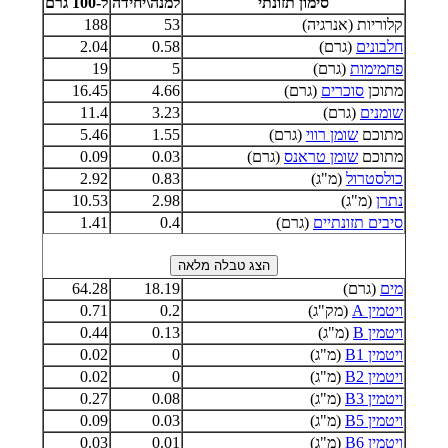
סימון תזונתי
למנה\יחידה
ל-100 גרם
קלוריות (אנרגיה)
53
188
חלבונים
(גרם)
0.58
2.04
פחמימות
(גרם)
5
19
מתוכן
סוכרים
(גרם)
4.66
16.45
שומנים
(גרם)
3.23
11.4
מתוכם
שומן רווי
(גרם)
1.55
5.46
מתוכם
שומן טראנס
(גרם)
0.03
0.09
כולסטרול
(מ"ג)
0.83
2.92
נתרן
(מ"ג)
2.98
10.53
סיבים תזונתיים
(גרם)
0.4
1.41
מים
(גרם)
18.19
64.28
ויטמין A
(מק"ג)
0.2
0.71
ויטמין B
(מ"ג)
0.13
0.44
ויטמין B1
(מ"ג)
0
0.02
ויטמין B2
(מ"ג)
0
0.02
ויטמין B3
(מ"ג)
0.08
0.27
ויטמין B5
(מ"ג)
0.03
0.09
ויטמין B6
(מ"ג)
0.01
0.03