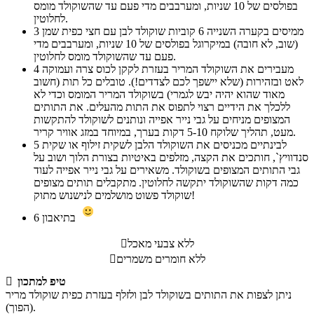
בפולסים של 10 שניות, ומערבבים מדי פעם עד שהשוקולד מומס
לחלוטין.
ממיסים בקערה השנייה 6 קוביות שוקולד לבן עם חצי כפית שמן
3
(שוב, לא חובה) במיקרוגל בפולסים של 10 שניות, ומערבבים מדי
פעם עד שהשוקולד מומס לחלוטין.
מעבירים את השוקולד המריר בעזרת לקקן לכוס צרה ועמוקה
4
לאט ובזהירות (שלא יישפך לכם לצדדים!). טובלים כל תות (חשוב
מאוד שהוא יהיה יבש לגמרי) בשוקולד המריר המומס וכדי לא
ללכלך את הידיים רצוי לתפוס את התות מהעלים. את התותים
המצופים מניחים על גבי נייר אפייה ונותנים לשוקולד להתקשות
מעט, תהליך שלוקח 5-10 דקות בערך, במיוחד במזג אוויר קריר.
לבינתיים מכניסים את השוקולד הלבן לשקית זילוף או שקית
5
סנדוויץ`, חותכים את הקצה, מזלפים באיטיות בצורת הלוך ושוב על
גבי התותים המצופים בשוקולד. משאירים על גבי נייר אפייה לעוד
כמה דקות שהשוקולד יתקשה לחלוטין. מתקבלים תותים מצופים
שוקולד פשוט מושלמים לנישנוש מתוק!
בתיאבון
6
ללא צבעי מאכל

ללא חומרים משמרים

טיפ למתכון

ניתן לצפות את התותים בשוקולד לבן ולזלף בעזרת כפית שוקולד מריר
(הפוך).