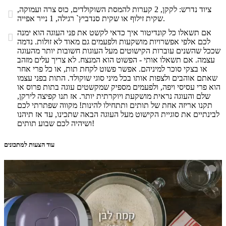
ציוד נדרש: לקקן, 2 קערות להמסת השוקולדים, כוס צרה ועמוקה,

שקית זילוף או שקית סנדביץ` רגילה, 1 נייר אפייה.
אם תשאלו כל קונדיטור איך כדאי לקשט את פני העוגה הוא ימנה

לכם אלפי אפשרויות מושקעות ולפעמים גם מאוד לא זולות. נדמה
שככל שהשנים עוברות הקישוטים מעל העוגות חשובות יותר מהעוגה
עצמה. אם תשאלו אותי - הפשוט הוא המנצח. לא צריך עלים מזהב
או בצקי סוכר למיניהם. אפשר פשוט לקחת תות, או כל פרי אחר
שאתם אוהבים ולצפות אותו בכל מיני סוגי שוקולד. התות בפני עצמו
הוא פרי עסיסי ויפה, ולפעמים מספיק שמקשטים עוגה בתות פרוס או
שלם והעוגה נראית מושקעת ויוקרתית יותר. אז תנו קפיצה לירקן,
תקנו אריזה אחת של תותים ותתחילו להינות! מקווה שפתרתי לכם
לבינתיים את סוגיית הקישוט מעל העוגה הבאה שתכינו, עד אז תיהנו
ושיהיה לכם שבוע תותים!
עוד הצעות למתכונים