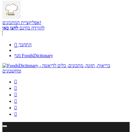
אפליקציית המתכונים!
להורדה בחינם
לחצו כאן
התחבר

מנוי FoodsDictionary





