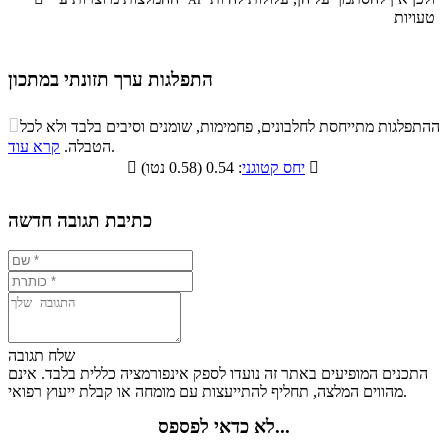
טעויות
התפלגות ערך תזונתי במתכון
התפלגות ערך תזונתי במתכון

ההתפלגות מתייחסת לחלבונים, פחמימות, שומנים וסיבים בלבד ולא לכל
סיבים
.
הטבלה.
קרא עוד
פחמימות
חלבונים
שומנים
תזונתיים

: 0.54 (0.58 נטו)
יחס קטוגני

4.2%
33.6%
6%
56.2%
כתיבת תגובה חדשה
שלח תגובה
התכנים המופיעים באתר זה נועדו לספק אינפורמציה כללית בלבד. אינם
מהווים המלצה, תחליף להתייעצות עם מומחה או קבלת ייעוץ רפואי.
לא כדאי לפספס...