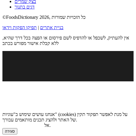
בצק שמרים
דגים בתנור
©FoodsDictionary 2026, כל הזכויות שמורות
בניית אתרים
|
תפיקו הפקות וידאו
אין להעתיק, לשכפל או להדפיס לשם פירסום או הפצה בכל דרך שהיא,
ללא קבלת אישור מפורש בכתב
אנחנו עושים שימוש ב"עוגיות" (cookies) על מנת לאפשר תפקוד תקין
של האתר ולהציג תכנים מותאמים עבורך.
.
אל
מדיניות הגנת הפרטיות
סגירה