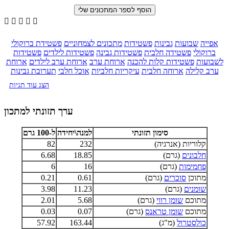





אפייה
שבועות
גבינות
פשטידות
מתכונים לצמחוניים
פשטידת ברוקולי
ברוקולי
פשטידה חלבית
פשטידות גבינה
פשטידות לילדים
פשטידות
לשבועות
פשטידות קלות להכנה
ארוחת ערב
ארוחת ערב לילדים
ארוחת
ערב קלילה
ארוחה חלבית
עיקריות חלביות
אוכל חלבי
תערובת גבינות
הצג עוד תגיות
ערך תזונתי למתכון
סימון תזונתי
למנה\יחידה
ל-100 גרם
קלוריות (אנרגיה)
232
82
חלבונים
(גרם)
18.85
6.68
פחמימות
(גרם)
16
6
מתוכן
סוכרים
(גרם)
0.61
0.21
שומנים
(גרם)
11.23
3.98
מתוכם
שומן רווי
(גרם)
5.68
2.01
מתוכם
שומן טראנס
(גרם)
0.07
0.03
כולסטרול
(מ"ג)
163.44
57.92