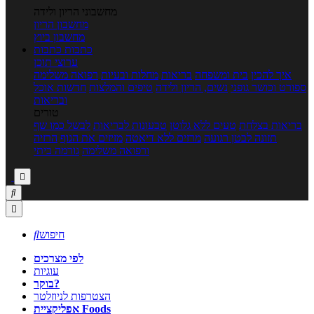
מחשבוני הריון ולידה
מחשבון הריון
מחשבון ביוץ
כתבות
כתבות
ערוצי תוכן
איך להכין
בית ומשפחה
בריאות
מחלות ובעיות
רפואה משלימה
ספורט וכושר גופני
נשים, הריון ולידה
טיפים והמלצות
חדשות אוכל
ובריאות
טורים
בריאות בצלחת
טעים ללא גלוטן
טבעונות לבריאות
לבשל כמו שף
תזונה לבטן רגועה
מרזים ללא דיאטה
מזיזים את הגוף
הרזיה
ורפואה משלימה
גורמה ביתי



חיפוש

לפי מצרכים
עוגיות
בוקר?
הצטרפות לניוזלטר
אפליקציית Foods