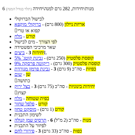
6 מנות/יחידות, 282 גרם למנה\יחידה
(תלוי בגודל המנה)
לבישול הברוקולי
אריזת ניילון
(800 גרם)
-
ברוקולי מוקפא
קפוא או טרי

קורט
-
מלח
לפי הצורך
-
מים לבישול
שאר מרכיבי הפשטידה
L
יחידות
3
-
ביצים
קופסת פלסטיק
(250 גרם)
-
גבינת קוטג` 5%
קופסת פלסטיק
(300 גרם)
-
ריקוטה פרסקה 9%
כפיות
-
סה"כ
(9 גרם)
3
-
גבינת פרמזן מגורדת
שן
-
שום
כתושה

יחידות בינוניות
-
סה"כ
(75 גרם)
3
-
בצל ירוק
קצוץ

כפית שטוחה
-
מלח
קורט
-
פלפל שחור
קורט
(1 גרם)
-
מוסקט טחון
לשימון התבנית
מנות
-
סה"כ
(2 מ"ל)
6
-
תרסיס שמן קנולה
לפיזור על התבנית
כפות
-
סה"כ
(33 גרם)
3
-
פירורי לחם