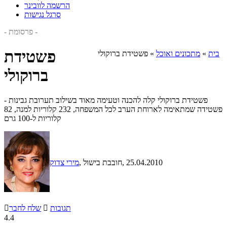
הרשמה לוובינר
סרגל נגישות
- פרסומת -
פשטידת
בית
»
מתכונים ואוכל
»
פשטידת ברוקולי
ברוקולי
פשטידת ברוקולי קלה להכנה וטעימה מאוד בשילוב תערובת גבינות -
פשטידה שמתאימה לארוחת הערב לכל המשפחה, 232 קלוריות למנה, 82
קלוריות ל-100 גרם
, 25.04.2010
, חובבת בישול
מירי צדוק
תגובות

שלח לחבר

4.4