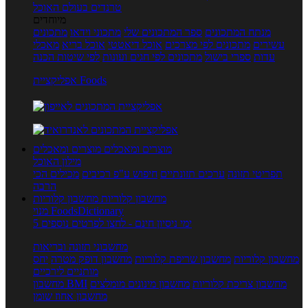
טרנדים בעולם האוכל
מיוחדים
מנתח המתכונים
ספר המתכונים שלי
מתכוני וידאו
מתכונים
עשירים
מתכונים לפי מצרכים
אוכל דיאטטי
אוכל בריא
מאכלי
עדות
ספרי בישול
מתכונים לפי חגים ועונות
לפי שיטות הכנה
אפליקציית Foods
מוצרים ומאכלים
מוצרים ומאכלים
מילון האוכל
תפריטי תזונה
ערכים תזונתיים
חיפוש ע"פ רכיבים
מכילים הכי
הרבה
מחשבון קלוריות
מחשבון קלוריות
מנוי FoodsDictionary
5 ימי ניסיון חינם - לחצו לפרטים נוספים
מחשבוני תזונה ובריאות
מחשבון קלוריות
מחשבון שריפת קלוריות
מחשבון דופק מטרה
יחס
מותניים לירכיים
מחשבון צריכת קלוריות
מחשבון מינונים מומלצים
מחשבון BMI
מחשבון אחוז שומן