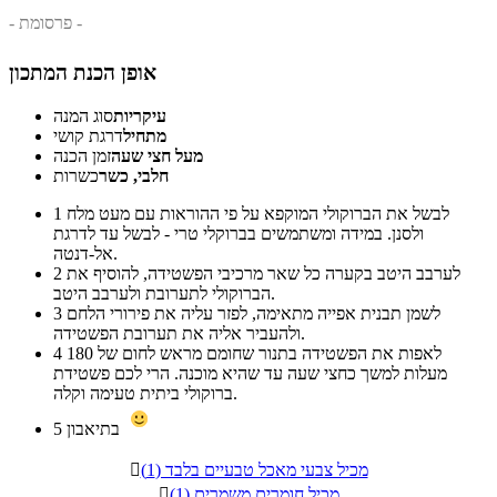
- פרסומת -
אופן הכנת המתכון
עיקריות
סוג המנה
מתחיל
דרגת קושי
מעל חצי שעה
זמן הכנה
חלבי, כשר
כשרות
לבשל את הברוקולי המוקפא על פי ההוראות עם מעט מלח
1
ולסנן. במידה ומשתמשים בברוקלי טרי - לבשל עד לדרגת
אל-דנטה.
לערבב היטב בקערה כל שאר מרכיבי הפשטידה, להוסיף את
2
הברוקולי לתערובת ולערבב היטב.
לשמן תבנית אפייה מתאימה, לפזר עליה את פירורי הלחם
3
ולהעביר אליה את תערובת הפשטידה.
לאפות את הפשטידה בתנור שחומם מראש לחום של 180
4
מעלות למשך כחצי שעה עד שהיא מוכנה. הרי לכם פשטידת
ברוקולי ביתית טעימה וקלה.
בתיאבון
5
מכיל צבעי מאכל טבעיים בלבד (1)

מכיל חומרים משמרים (1)
