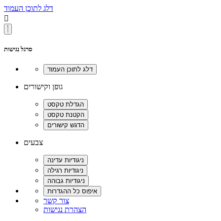
דלג לתוכן העמוד

סרגל נגישות
גופן וקישורים
צבעים
צור קשר
הצהרת נגישות