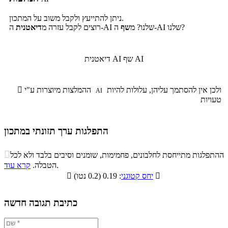
ניתן להתייעץ ולקבל משוב על המתכון.
ה-AI שלנו?
ה-AI שלנו? מ
שף
רוצים לקבל עזרה מ
דיאטנית
שף AI
דיאטנית AI
ולכן אין להסתמך עליהן, עלולות להיות
ההמלצות מיוצרות ע"י

AI
טעויות
התפלגות ערך תזונתי במתכון
התפלגות ערך תזונתי במתכון

ההתפלגות מתייחסת לחלבונים, פחמימות, שומנים וסיבים בלבד ולא לכל
סיבים
.
הטבלה.
קרא עוד
פחמימות
חלבונים
שומנים
תזונתיים

: 0.19 (0.2 נטו)
יחס קטוגני

2.5%
15.8%
5.1%
76.6%
כתיבת תגובה חדשה