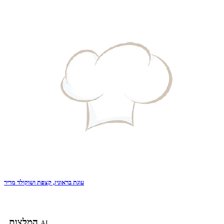
עוגת בראוניז, קצפת ושוקולד מריר
המלצות
AI