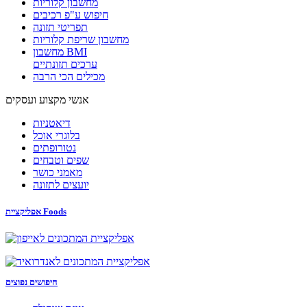
מחשבון קלוריות
חיפוש ע"פ רכיבים
תפריטי תזונה
מחשבון שריפת קלוריות
מחשבון BMI
ערכים תזונתיים
מכילים הכי הרבה
אנשי מקצוע ועסקים
דיאטניות
בלוגרי אוכל
נטורופתים
שפים וטבחים
מאמני כושר
יועצים לתזונה
אפליקציית Foods
חיפושים נפוצים