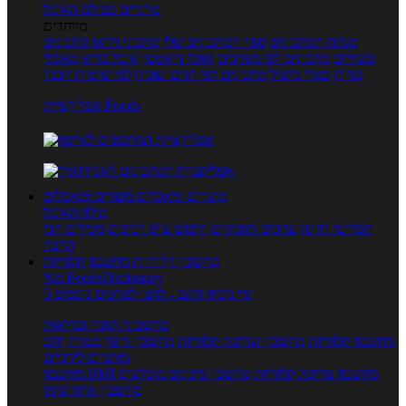
טרנדים בעולם האוכל
מיוחדים
מנתח המתכונים
ספר המתכונים שלי
מתכוני וידאו
מתכונים
עשירים
מתכונים לפי מצרכים
אוכל דיאטטי
אוכל בריא
מאכלי
עדות
ספרי בישול
מתכונים לפי חגים ועונות
לפי שיטות הכנה
אפליקציית Foods
מוצרים ומאכלים
מוצרים ומאכלים
מילון האוכל
תפריטי תזונה
ערכים תזונתיים
חיפוש ע"פ רכיבים
מכילים הכי
הרבה
מחשבון קלוריות
מחשבון קלוריות
מנוי FoodsDictionary
5 ימי ניסיון חינם - לחצו לפרטים נוספים
מחשבוני תזונה ובריאות
מחשבון קלוריות
מחשבון שריפת קלוריות
מחשבון דופק מטרה
יחס
מותניים לירכיים
מחשבון צריכת קלוריות
מחשבון מינונים מומלצים
מחשבון BMI
מחשבון אחוז שומן