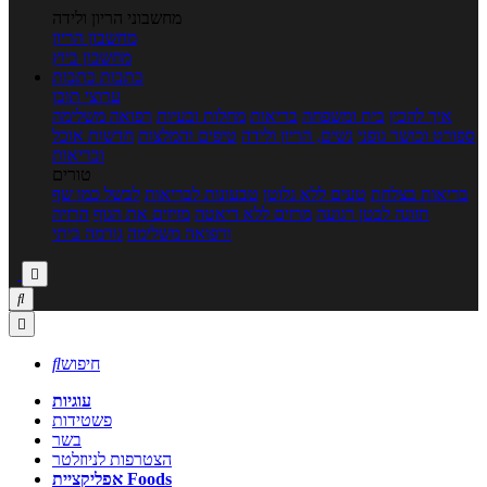
מחשבוני הריון ולידה
מחשבון הריון
מחשבון ביוץ
כתבות
כתבות
ערוצי תוכן
איך להכין
בית ומשפחה
בריאות
מחלות ובעיות
רפואה משלימה
ספורט וכושר גופני
נשים, הריון ולידה
טיפים והמלצות
חדשות אוכל
ובריאות
טורים
בריאות בצלחת
טעים ללא גלוטן
טבעונות לבריאות
לבשל כמו שף
תזונה לבטן רגועה
מרזים ללא דיאטה
מזיזים את הגוף
הרזיה
ורפואה משלימה
גורמה ביתי



חיפוש

עוגיות
פשטידות
בשר
הצטרפות לניוזלטר
אפליקציית Foods