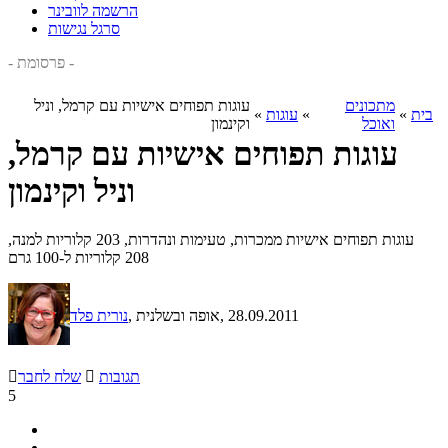
הרשמה לוובינר
סרגל נגישות
- פרסומת -
מתכונים
עוגות תפוחים אישיות עם קרמל, וניל
בית
»
»
עוגות
»
ואוכל
וקינמון
עוגות תפוחים אישיות עם קרמל,
וניל וקינמון
עוגות תפוחים אישיות ממכרות, טעימות ונהדרות, 203 קלוריות למנה,
208 קלוריות ל-100 גרם
, 28.09.2011
, אופה ובשלנית
נורית פלד
תגובות

שלח לחבר

5