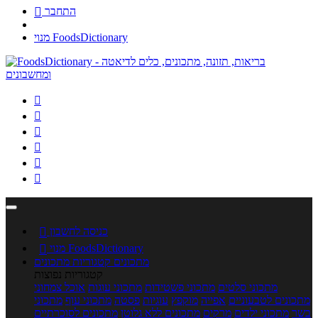
התחבר

מנוי FoodsDictionary






כניסה לחשבון

מנוי FoodsDictionary

מתכונים
קטגוריות מתכונים
קטגוריות נפוצות
מתכוני סלטים
מתכוני פשטידות
מתכוני עוגות
אוכל צמחוני
מתכונים לטבעוניים
אפייה
מוקפץ
עוגיות
פסטה
מתכוני עוף
מתכוני
בשר
מתכוני ילדים
מרקים
מתכונים ללא גלוטן
מתכונים לסוכרתיים