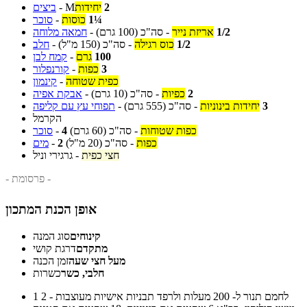
2
יחידות
M
-
ביצים
1¼
כוסות
-
סוכר
1/2
אריזת נייר
-
סה"כ
(100 גרם)
-
חמאה מלוחה
1/2
כוס רגילה
-
סה"כ
(150 מ"ל)
-
חלב
100
גרם
-
קמח לבן
3
כפות
-
קורנפלור
כפית שטוחה
-
קינמון
2
כפיות
-
סה"כ
(10 גרם)
-
אבקת אפיה
3
יחידות בינוניות
-
סה"כ
(555 גרם)
-
תפוחי עץ עם קליפה
הקרמל
כפות שטוחות
-
סה"כ
(60 גרם)
4
-
סוכר
כפות
-
סה"כ
(20 מ"ל)
2
-
מים
חצי כפית
-
גרגירי וניל
- פרסומת -
אופן הכנת המתכון
קינוחים
סוג המנה
מתקדם
דרגת קושי
מעל חצי שעה
זמן הכנה
חלבי, כשר
כשרות
לחמם תנור ל- 200 מעלות ולרפד תבניות אישיות מעוצבות - 2
1