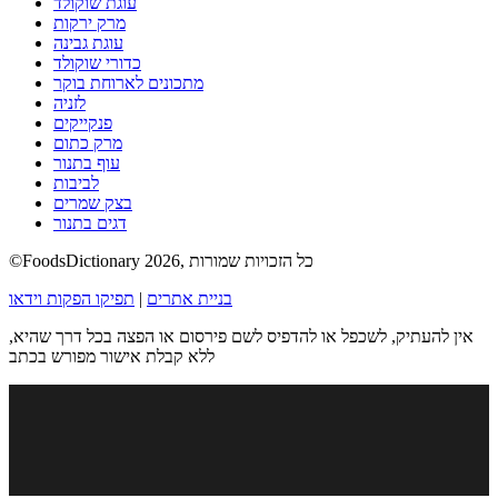
עוגת שוקולד
מרק ירקות
עוגת גבינה
כדורי שוקולד
מתכונים לארוחת בוקר
לזניה
פנקייקים
מרק כתום
עוף בתנור
לביבות
בצק שמרים
דגים בתנור
©FoodsDictionary 2026, כל הזכויות שמורות
בניית אתרים
|
תפיקו הפקות וידאו
אין להעתיק, לשכפל או להדפיס לשם פירסום או הפצה בכל דרך שהיא,
ללא קבלת אישור מפורש בכתב