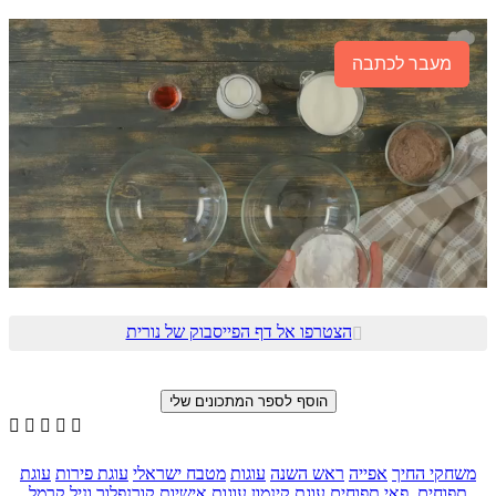
מעבר לכתבה
הצטרפו אל דף הפייסבוק של נורית






משחקי החיך
אפייה
ראש השנה
עוגות
מטבח ישראלי
עוגת פירות
עוגת
תפוחים, פאי תפוחים
עוגת קינמון
עוגות אישיות
קורנפלור
וניל
קרמל