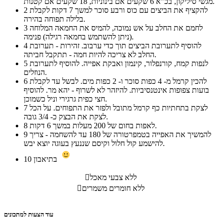
מגשי סיליקון, בכ"א 6 שקעים אם בינוניות, 18 שקעים אם קטנות.
להקציף את הביצים עם כוס ורבע סוכר למשך 7 דקות לקבלת
2
בלילה תפוחה בהירה.
לחמם את החלב על אש נמוכה, להמיס את החמאה המלוחה
3
(ניתן להשתמש בחמאה רגילה) פנימה.
להוסיף לתערובת הביצים תוך כדי ערבוב. זהירות - תערובת
4
החלב לא צריכה להיות חמה - תתקבל חביתה.
לנפות קמח, קורנפלור, קינמון ואבקת אפייה. להוסיף לתערובת
5
הנוזלים.
להכין קרמל מ- 4 כפות סוכר ו- 2 כפות מים. לבשל עד לקבלת
6
בועות צפופות אינטנסיביות. להיזהר לא לשרוף - יהא מר. להוסיף
חצי כפית גרגירי וניל כשמוכן.
לצקת בתחתיות כף קרמל מתובל ולפזר את התפוחים. על הכל
7
לצקת את הבצק כ- 3/4 גובה.
לאפות בחום של 200 מעלות במשך 6 דקות.
8
להמשיך את האפייה בטמפרטורה של 180 עד להשחמה - צריך
9
להישמע קול חלול וקיסם שננעץ בעוגה יוצא יבש.
בתיאבון
10
ללא צבעי מאכל

ללא חומרים משמרים

עוד הצעות למתכונים