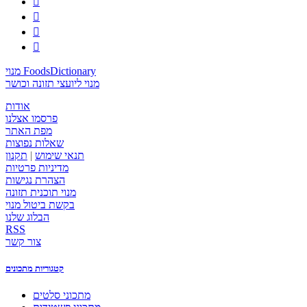




מנוי FoodsDictionary
מנוי ליועצי תזונה וכושר
אודות
פרסמו אצלנו
מפת האתר
שאלות נפוצות
תנאי שימוש
|
תקנון
מדיניות פרטיות
הצהרת נגישות
מנוי תוכנית תזונה
בקשת ביטול מנוי
הבלוג שלנו
RSS
צור קשר
קטגוריות מתכונים
מתכוני סלטים